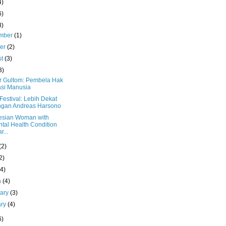
4)
6)
8)
mber
(1)
ber
(2)
st
(3)
3)
 Gultom: Pembela Hak
si Manusia
estival: Lebih Dekat
ngan Andreas Harsono
esian Woman with
tal Health Condition
r...
(2)
2)
(4)
h
(4)
uary
(3)
ary
(4)
6)