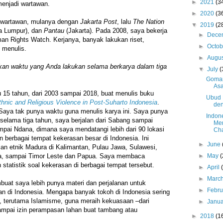
►
2021
(3
enjadi wartawan.
►
2020
(3
i wartawan, mulanya dengan
Jakarta Post
, lalu
The Nation
▼
2019
(2
a Lumpur), dan
Pantau
(Jakarta). Pada 2008, saya bekerja
►
Dece
man Rights Watch. Kerjanya, banyak lakukan riset,
►
Octo
menulis.
►
Augu
kan waktu yang Anda lakukan selama berkarya dalam tiga
▼
July
(
Gomar
Asa
15 tahun, dari 2003 sampai 2018, buat menulis buku
Ubud F
hnic and Religious Violence in Post-Suharto Indonesia
.
de
Saya tak punya waktu guna menulis karya ini. Saya punya
Indon
 selama tiga tahun, saya berjalan dari Sabang sampai
Men
pai Ndana, dimana saya mendatangi lebih dari 90 lokasi
Cha
 berbagai tempat kekerasan besar di Indonesia. Ini
►
June
an etnik Madura di Kalimantan, Pulau Jawa, Sulawesi,
, sampai Timor Leste dan Papua. Saya membaca
►
May
(
 statistik soal kekerasan di berbagai tempat tersebut.
►
April
►
Marc
at saya lebih punya materi dan perjalanan untuk
►
Febr
n di Indonesia. Mengapa banyak tokoh di Indonesia sering
 terutama Islamisme, guna meraih kekuasaan –dari
►
Janu
ampai izin perampasan lahan buat tambang atau
►
2018
(1