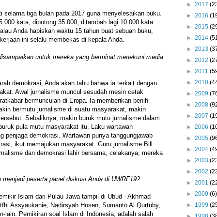
►
2017
(2
uti selama tiga bulan pada 2017 guna menyelesaikan buku.
►
2016
(1
.000 kata, dipotong 35.000, ditambah lagi 10.000 kata.
►
2015
(2
 Kalau Anda habiskan waktu 15 tahun buat sebuah buku,
►
2014
(5
ekerjaan ini selalu membekas di kepala Anda.
►
2013
(3
disampaikan untuk mereka yang berminat menekuni media
►
2012
(2
►
2011
(5
►
2010
(4
arah demokrasi, Anda akan tahu bahwa ia terkait dengan
rakat. Awal jurnalisme muncul sesudah mesin cetak
►
2009
(7
uratkabar bermunculan di Eropa. Ia memberikan benih
►
2008
(9
kin bermutu jurnalisme di suatu masyarakat, makin
►
2007
(1
ersebut. Sebaliknya, makin buruk mutu jurnalisme dalam
buruk pula mutu masyarakat itu. Laku wartawan
►
2006
(1
ng penjaga demokrasi. Wartawan punya tanggungjawab
►
2005
(9
rasi, ikut memajukan masyarakat. Guru jurnalisme Bill
►
2004
(4
rnalisme dan demokrasi lahir bersama, celakanya, mereka
►
2003
(2
►
2002
(2
 menjadi peserta panel diskusi Anda di UWRF19?
►
2001
(2
►
2000
(6)
emikir Islam dari Pulau Jawa tampil di Ubud –Akhmad
tfhi Assyaukanie, Nadirsyah Hosen, Sumanto Al Qurtuby,
►
1999
(2
in-lain. Pemikiran soal Islam di Indonesia, adalah salah
►
1998
(3