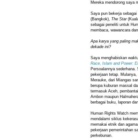
Mereka mendorong saya m
Saya pun bekerja sebaga
(Bangkok),
The Star
(Kual
sebagai peneliti untuk Hu
membaca, wawancara dan 
Apa karya yang paling ma
dekade ini?
Saya menghabiskan waktu 
Race, Islam and Power: Et
Persoalannya sederhana. 
pekerjaan tetap. Mulanya,
Merauke, dari Miangas sam
berupa kuburan massal dan
termasuk Aceh, pembantai
Ambon maupun Halmahera
berbagai buku, laporan dan
Human Rights Watch membu
mendalami siklus kekerasa
memakai etnik dan agama,
pekerjaan pemerintahan s
perkebunan.