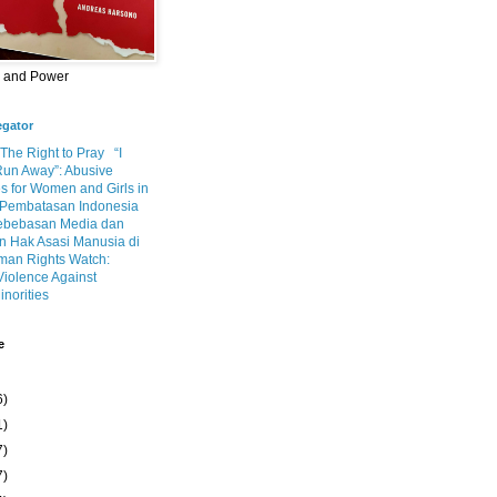
m and Power
egator
 The Right to Pray
“I
Run Away”: Abusive
s for Women and Girls in
Pembatasan Indonesia
ebebasan Media dan
 Hak Asasi Manusia di
an Rights Watch:
Violence Against
inorities
e
6)
1)
7)
7)