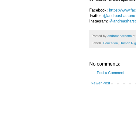
Facebook:
https://www.fa
Twitter:
@andreasharsono
Instagram:
@andreashars
Posted by
andreasharsono
a
Labels:
Education
,
Human Rig
No comments:
Post a Comment
Newer Post