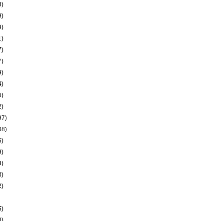
3)
9)
9)
1)
7)
7)
9)
4)
6)
2)
97)
08)
6)
9)
3)
3)
2)
5)
8)