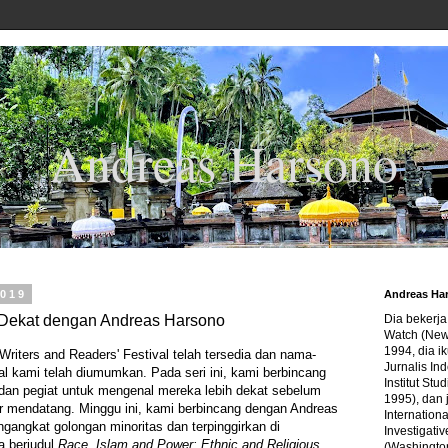
Andreas Harsono
2019
Andreas Ha
h Dekat dengan Andreas Harsono
Dia bekerj
Watch (New
1994, dia ik
Writers and Readers' Festival telah tersedia dan nama-
Jurnalis In
 kami telah diumumkan. Pada seri ini, kami berbincang
Institut Stu
 dan pegiat untuk mengenal mereka lebih dekat sebelum
1995), dan 
 mendatang. Minggu ini, kami berbincang dengan Andreas
Internation
ngangkat golongan minoritas dan terpinggirkan di
Investigativ
a berjudul
Race, Islam and Power: Ethnic and Religious
(Washingto