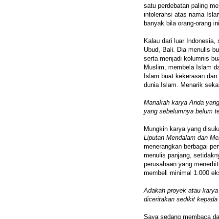
satu perdebatan paling me
intoleransi atas nama Isla
banyak bila orang-orang ini
Kalau dari luar Indonesia,
Ubud, Bali. Dia menulis b
serta menjadi kolumnis bu
Muslim, membela Islam da
Islam buat kekerasan dan 
dunia Islam. Menarik sekal
Manakah karya Anda yang 
yang sebelumnya belum te
Mungkin karya yang disuk
Liputan Mendalam dan Me
menerangkan berbagai per
menulis panjang, setidakn
perusahaan yang menerbitk
membeli minimal 1.000 ekse
Adakah proyek atau karya 
diceritakan sedikit kepad
Saya sedang membaca dan 