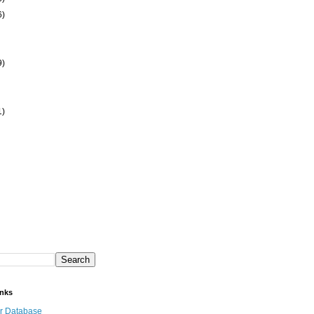
6)
9)
1)
inks
r Database