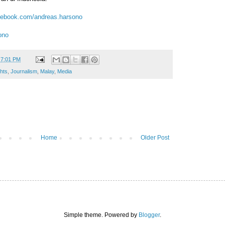
cebook.com/andreas.harsono
ono
t
7:01 PM
hts
,
Journalism
,
Malay
,
Media
Home
Older Post
Simple theme. Powered by
Blogger
.