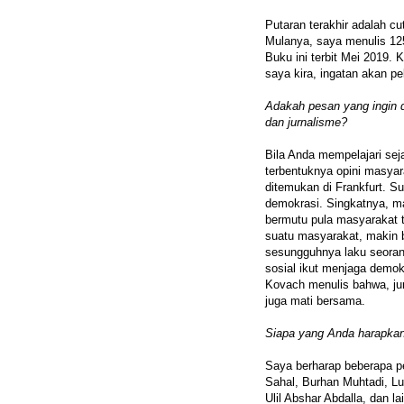
Putaran terakhir adalah c
Mulanya, saya menulis 125
Buku ini terbit Mei 2019.
saya kira, ingatan akan p
Adakah pesan yang ingin 
dan jurnalisme?
Bila Anda mempelajari sej
terbentuknya opini masya
ditemukan di Frankfurt. S
demokrasi. Singkatnya, ma
bermutu pula masyarakat t
suatu masyarakat, makin 
sesungguhnya laku seora
sosial ikut menjaga demok
Kovach menulis bahwa, ju
juga mati bersama.
Siapa yang Anda harapkan
Saya berharap beberapa p
Sahal, Burhan Muhtadi, Lu
Ulil Abshar Abdalla, dan la