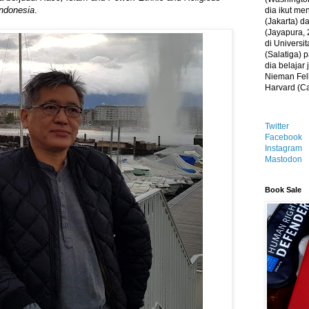
Indonesia
.
dia ikut me
(Jakarta) 
(Jayapura, 
di Universi
(Salatiga)
dia belajar
Nieman Fell
Harvard (C
Twitter
Facebook
Instagram
Mastodon
Book Sale