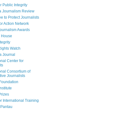
r Public Integrity
a Journalism Review
e to Protect Journalists
or Action Network
Journalism Awards
 House
tegrity
ights Watch
a Journal
onal Center for
ts
onal Consortium of
tive Journalists
Foundation
nstitute
Prizes
r International Training
 Pantau