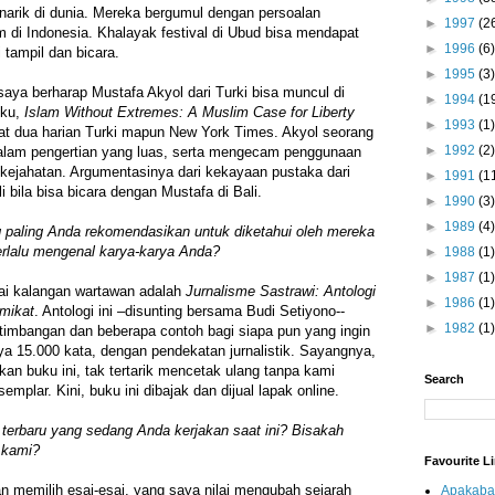
narik di dunia. Mereka bergumul dengan persoalan
►
1997
(2
m di Indonesia. Khalayak festival di Ubud bisa mendapat
►
1996
(6)
 tampil dan bicara.
►
1995
(3)
 saya berharap Mustafa Akyol dari Turki bisa muncul di
►
1994
(1
uku,
Islam Without Extremes: A Muslim Case for Liberty
►
1993
(1)
at dua harian Turki mapun New York Times. Akyol seorang
►
1992
(2)
lam pengertian yang luas, serta mengecam penggunaan
kejahatan. Argumentasinya dari kekayaan pustaka dari
►
1991
(1
i bila bisa bicara dengan Mustafa di Bali.
►
1990
(3)
►
1989
(4)
paling Anda rekomendasikan untuk diketahui oleh mereka
rlalu mengenal karya-karya Anda?
►
1988
(1)
►
1987
(1)
ai kalangan wartawan adalah
Jurnalisme Sastrawi: Antologi
►
1986
(1)
mikat
. Antologi ini –disunting bersama Budi Setiyono--
►
1982
(1)
timbangan dan beberapa contoh bagi siapa pun yang ingin
ya 15.000 kata, dengan pendekatan jurnalistik. Sayangnya,
an buku ini, tak tertarik mencetak ulang tanpa kami
Search
mplar. Kini, buku ini dibajak dan dijual lapak online.
terbaru yang sedang Anda kerjakan saat ini? Bisakah
a kami?
Favourite L
memilih esai-esai, yang saya nilai mengubah sejarah
Apakaba