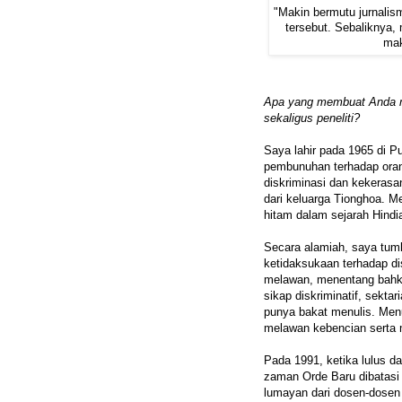
"Makin bermutu jurnali
tersebut. Sebaliknya,
mak
Apa yang membuat Anda me
sekaligus peneliti?
Saya lahir pada 1965 di 
pembunuhan terhadap orang
diskriminasi dan kekerasa
dari keluarga Tionghoa. 
hitam dalam sejarah Hind
Secara alamiah, saya tum
ketidaksukaan terhadap di
melawan, menentang bahk
sikap diskriminatif, sektar
punya bakat menulis. Men
melawan kebencian serta 
Pada 1991, ketika lulus d
zaman Orde Baru dibatasi
lumayan dari dosen-dosen