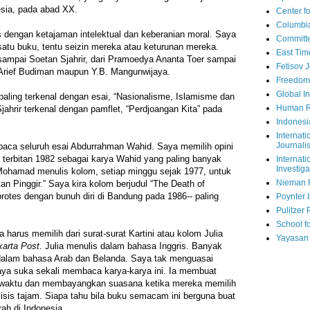
esia, pada abad XX.
Center fo
Columbi
ulis dengan ketajaman intelektual dan keberanian moral. Saya
Committe
satu buku, tentu seizin mereka atau keturunan mereka.
East Tim
sampai Soetan Sjahrir, dari Pramoedya Ananta Toer sampai
Fetisov 
 Arief Budiman maupun Y.B. Mangunwijaya.
Freedom
Global In
aling terkenal dengan esai, “Nasionalisme, Islamisme dan
Human R
jahrir terkenal dengan pamflet, “Perdjoangan Kita” pada
Indonesi
Internati
Journalis
aca seluruh esai Abdurrahman Wahid. Saya memilih opini
” terbitan 1982 sebagai karya Wahid yang paling banyak
Internati
Investiga
ohamad menulis kolom, setiap minggu sejak 1977, untuk
Nieman 
n Pinggir.” Saya kira kolom berjudul “The Death of
protes dengan bunuh diri di Bandung pada 1986-- paling
Poynter I
Pulitzer 
School fo
 harus memilih dari surat-surat Kartini atau kolom Julia
Yayasan
karta Post
. Julia menulis dalam bahasa Inggris. Banyak
s dalam bahasa Arab dan Belanda. Saya tak menguasai
aya suka sekali membaca karya-karya ini. Ia membuat
i waktu dan membayangkan suasana ketika mereka memilih
lisis tajam. Siapa tahu bila buku semacam ini berguna buat
ah di Indonesia.