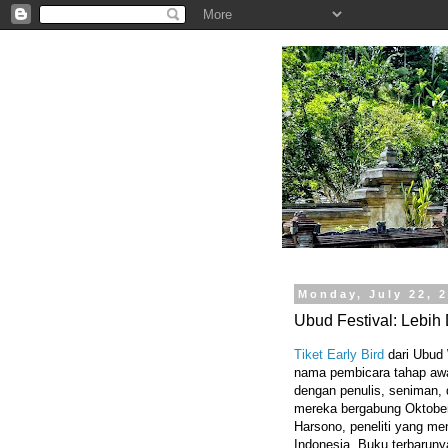
.
Monday, July 22, 
Ubud Festival: Lebi
Tiket Early Bird
dari Ubud 
nama pembicara tahap awal
dengan penulis, seniman,
mereka bergabung Oktober
Harsono, peneliti yang me
Indonesia. Buku terbaruny