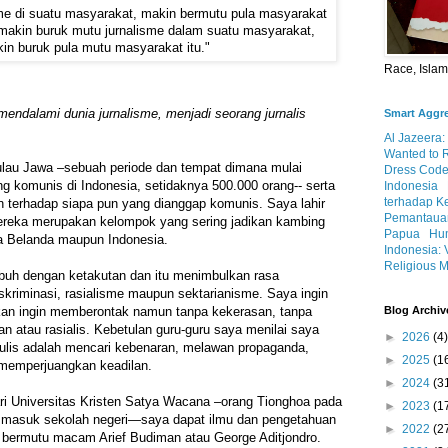
sme di suatu masyarakat, makin bermutu pula masyarakat
 makin buruk mutu jurnalisme dalam suatu masyarakat,
in buruk pula mutu masyarakat itu."
Race, Isla
ndalami dunia jurnalisme, menjadi seorang jurnalis
Smart Aggr
Al Jazeera:
Wanted to 
Pulau Jawa –sebuah periode dan tempat dimana mulai
Dress Code
 komunis di Indonesia, setidaknya 500.000 orang-- serta
Indonesia
terhadap K
n terhadap siapa pun yang dianggap komunis. Saya lahir
Pemantauan
Mereka merupakan kelompok yang sering jadikan kambing
Papua
Hum
ia Belanda maupun Indonesia.
Indonesia: 
Religious M
buh dengan ketakutan dan itu menimbulkan rasa
skriminasi, rasialisme maupun sektarianisme. Saya ingin
an ingin memberontak namun tanpa kekerasan, tanpa
Blog Archiv
ian atau rasialis. Kebetulan guru-guru saya menilai saya
►
2026
(4)
ulis adalah mencari kebenaran, melawan propaganda,
►
2025
(1
memperjuangkan keadilan.
►
2024
(3
ari Universitas Kristen Satya Wacana –orang Tionghoa pada
►
2023
(1
 masuk sekolah negeri—saya dapat ilmu dan pengetahuan
►
2022
(2
 bermutu macam Arief Budiman atau George Aditjondro.