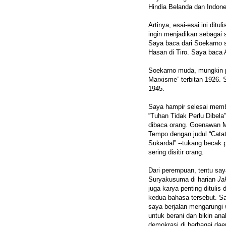
Hindia Belanda dan Indon
Artinya, esai-esai ini dit
ingin menjadikan sebagai 
Saya baca dari Soekarno 
Hasan di Tiro. Saya baca
Soekarno muda, mungkin p
Marxisme” terbitan 1926. S
1945.
Saya hampir selesai memb
“Tuhan Tidak Perlu Dibela
dibaca orang. Goenawan M
Tempo dengan judul “Catata
Sukardal” --tukang becak 
sering disitir orang.
Dari perempuan, tentu saya
Suryakusuma di harian
Ja
juga karya penting dituli
kedua bahasa tersebut. S
saya berjalan mengarung
untuk berani dan bikin ana
demokrasi di berbagai daer