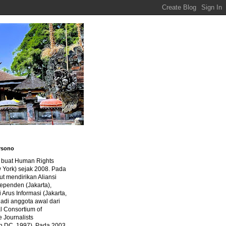
rsono
a buat Human Rights
 York) sejak 2008. Pada
ut mendirikan Aliansi
dependen (Jakarta),
di Arus Informasi (Jakarta,
jadi anggota awal dari
al Consortium of
e Journalists
n DC, 1997). Pada 2003,