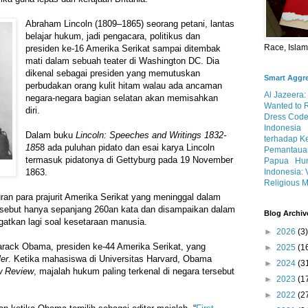
Abraham Lincoln (1809–1865) seorang petani, lantas
belajar hukum, jadi pengacara, politikus dan
Race, Isla
presiden ke-16 Amerika Serikat sampai ditembak
mati dalam sebuah teater di Washington DC. Dia
dikenal sebagai presiden yang memutuskan
Smart Aggr
perbudakan orang kulit hitam walau ada ancaman
Al Jazeera:
negara-negara bagian selatan akan memisahkan
Wanted to 
diri.
Dress Code
Indonesia
Dalam buku
Lincoln: Speeches and Writings 1832-
terhadap K
185
8 ada puluhan pidato dan esai karya Lincoln
Pemantauan
termasuk pidatonya di Gettyburg pada 19 November
Papua
Hum
Indonesia: 
1863.
Religious M
an para prajurit Amerika Serikat yang meninggal dalam
ersebut hanya sepanjang 260an kata dan disampaikan dalam
Blog Archiv
gatkan lagi soal kesetaraan manusia.
►
2026
(3)
arack Obama, presiden ke-44 Amerika Serikat, yang
►
2025
(1
ler
. Ketika mahasiswa di Universitas Harvard, Obama
►
2024
(3
w Review
, majalah hukum paling terkenal di negara tersebut
►
2023
(1
►
2022
(2