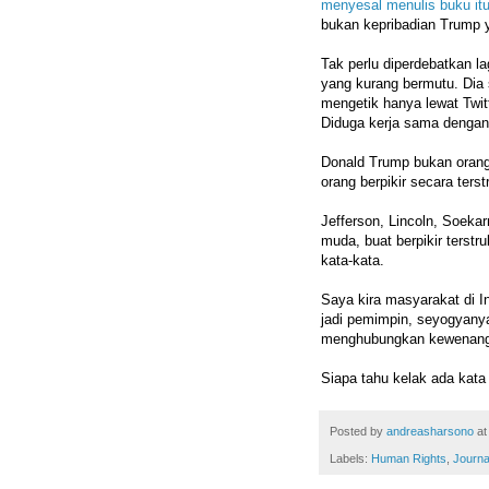
menyesal menulis buku it
bukan kepribadian Trump 
Tak perlu diperdebatkan l
yang kurang bermutu. Dia s
mengetik hanya lewat Twit
Diduga kerja sama dengan
Donald Trump bukan orang
orang berpikir secara terstr
Jefferson, Lincoln, Soeka
muda, buat berpikir terst
kata-kata.
Saya kira masyarakat di I
jadi pemimpin, seyogyanya 
menghubungkan kewenang
Siapa tahu kelak ada kata
Posted by
andreasharsono
a
Labels:
Human Rights
,
Journa