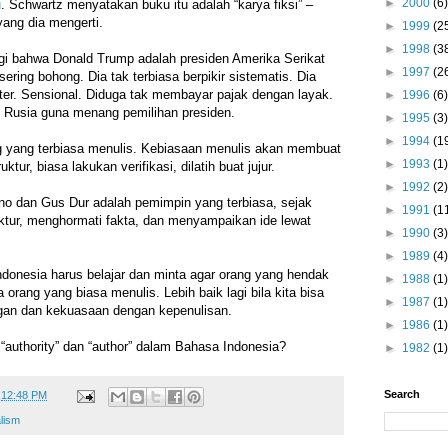
►
2000
(6)
u
. Schwartz menyatakan buku itu adalah “karya fiksi” –
yang dia mengerti.
►
1999
(2
►
1998
(3
agi bahwa Donald Trump adalah presiden Amerika Serikat
►
1997
(2
ering bohong. Dia tak terbiasa berpikir sistematis. Dia
ter. Sensional. Diduga tak membayar pajak dengan layak.
►
1996
(6)
 Rusia guna menang pemilihan presiden.
►
1995
(3)
►
1994
(1
 yang terbiasa menulis. Kebiasaan menulis akan membuat
►
1993
(1)
uktur, biasa lakukan verifikasi, dilatih buat jujur.
►
1992
(2)
rno dan Gus Dur adalah pemimpin yang terbiasa, sejak
►
1991
(1
ruktur, menghormati fakta, dan menyampaikan ide lewat
►
1990
(3)
►
1989
(4)
ndonesia harus belajar dan minta agar orang yang hendak
►
1988
(1)
orang yang biasa menulis. Lebih baik lagi bila kita bisa
►
1987
(1)
an dan kekuasaan dengan kepenulisan.
►
1986
(1)
 “authority” dan “author” dalam Bahasa Indonesia?
►
1982
(1)
Search
t
12:48 PM
lism