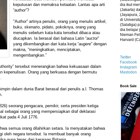
keputusan dan memaksa ketaatan. Lantas apa arti
dia ikut me
(Jakarta) 
“author”?
(Jayapura, 
di Universi
"Author” artinya penulis, orang yang menulis artikel,
(Salatiga)
buku, skenario, pidato, pokoknya, orang yang
dia belajar
menulis sebelum kata-kata tersebut dibaca atau
Nieman Fell
diucapkan. Ia berasal dari bahasa Latin “
auctor
”
Harvard (C
yang dikembangkan dari kata kerja “
augere
” dengan
makna, “meningkatkan, menciptakan,
mengembangkan.”
Twitter
Facebook
authority” tersebut menerangkan bahwa kekuasaan dalam
Instagram
an kepenulisan. Orang yang berkuasa dengan bermutu
Mastodon
s.
Book Sale
impin dalam dunia Barat berasal dari penulis a.l. Thomas
n.
26) seorang pengacara, pemikir, serta presiden ketiga
nal sebagai orang yang mempersiapkan draf deklarasi
kat pada 4 Juli 1776.
hwa semua orang dilahirkan setara. Ia menyatakan bahwa
ngi oleh negara tersebut. Ia membuat banyak orang
a guna lepas dari kerajaan Britania.