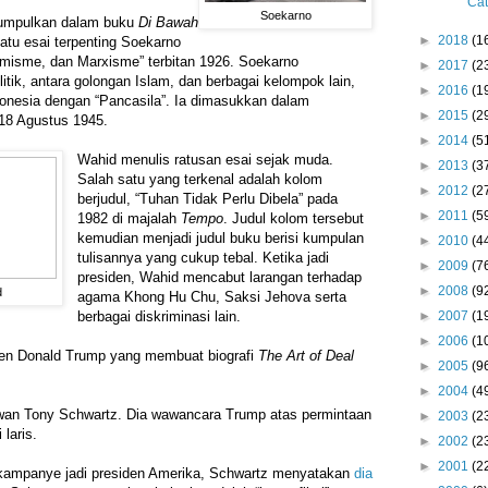
Cat
Soekarno
kumpulkan dalam buku
Di Bawah
►
2018
(1
satu esai terpenting Soekarno
amisme, dan Marxisme” terbitan 1926. Soekarno
►
2017
(2
ik, antara golongan Islam, dan berbagai kelompok lain,
►
2016
(1
donesia dengan “Pancasila”. Ia dimasukkan dalam
►
2015
(2
 18 Agustus 1945.
►
2014
(5
Wahid menulis ratusan esai sejak muda.
►
2013
(3
Salah satu yang terkenal adalah kolom
►
2012
(2
berjudul, “Tuhan Tidak Perlu Dibela” pada
►
2011
(5
1982 di majalah
Tempo
. Judul kolom tersebut
kemudian menjadi judul buku berisi kumpulan
►
2010
(4
tulisannya yang cukup tebal. Ketika jadi
►
2009
(7
presiden, Wahid mencabut larangan terhadap
►
2008
(9
d
agama Khong Hu Chu, Saksi Jehova serta
►
2007
(1
berbagai diskriminasi lain.
►
2006
(1
en Donald Trump yang membuat biografi
The Art of Deal
►
2005
(9
►
2004
(4
tawan Tony Schwartz. Dia wawancara Trump atas permintaan
►
2003
(2
 laris.
►
2002
(2
►
2001
(2
kampanye jadi presiden Amerika, Schwartz menyatakan
dia