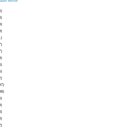
atan Morse
6)
3)
9)
9)
1)
7)
7)
9)
4)
6)
2)
97)
08)
6)
9)
3)
3)
2)