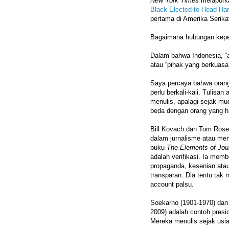
New York Times
melaporka
Black Elected to Head Ha
pertama di Amerika Serika
Bagaimana hubungan kepen
Dalam bahwa Indonesia, “a
atau “pihak yang berkuasa
Saya percaya bahwa orang 
perlu berkali-kali. Tulisa
menulis, apalagi sejak muda
beda dengan orang yang ha
Bill Kovach dan Tom Rose
dalam jurnalisme atau men
buku
The Elements of Jou
adalah verifikasi. Ia mem
propaganda, kesenian atau 
transparan. Dia tentu ta
account palsu.
Soekarno (1901-1970) dan
2009) adalah contoh presi
Mereka menulis sejak usi