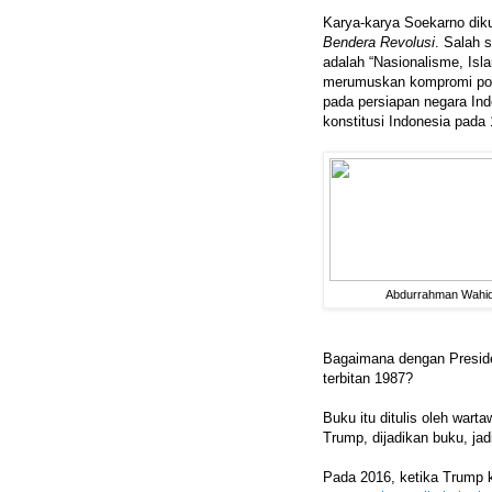
Karya-karya Soekarno di
Bendera Revolusi
. Salah 
adalah “Nasionalisme, Isl
merumuskan kompromi polit
pada persiapan negara In
konstitusi Indonesia pada
Abdurrahman Wahi
Bagaimana dengan Presid
terbitan 1987?
Buku itu ditulis oleh war
Trump, dijadikan buku, jadi
Pada 2016, ketika Trump 