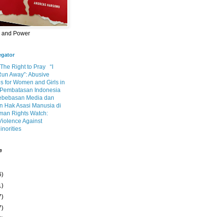
m and Power
egator
 The Right to Pray
“I
Run Away”: Abusive
s for Women and Girls in
Pembatasan Indonesia
ebebasan Media dan
 Hak Asasi Manusia di
an Rights Watch:
Violence Against
inorities
e
6)
1)
7)
7)