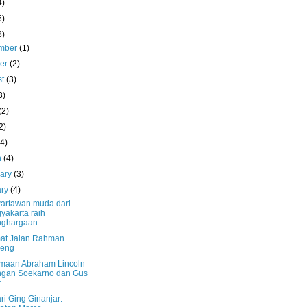
4)
6)
8)
mber
(1)
ber
(2)
st
(3)
3)
(2)
2)
(4)
h
(4)
uary
(3)
ary
(4)
artawan muda dari
yakarta raih
ghargaan...
at Jalan Rahman
leng
maan Abraham Lincoln
ngan Soekarno dan Gus
r
ri Ging Ginanjar: