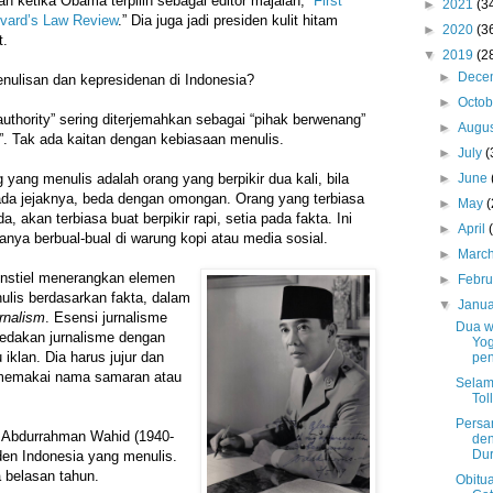
n ketika Obama terpilih sebagai editor majalah, “
First
►
2021
(3
rvard’s Law Review
.” Dia juga jadi presiden kulit hitam
►
2020
(3
t.
▼
2019
(2
►
Dece
ulisan dan kepresidenan di Indonesia?
►
Octo
uthority” sering diterjemahkan sebagai “pihak berwenang”
►
Augu
”. Tak ada kaitan dengan kebiasaan menulis.
►
July
(
►
June
yang menulis adalah orang yang berpikir dua kali, bila
n ada jejaknya, beda dengan omongan. Orang yang terbiasa
►
May
(
, akan terbiasa buat berpikir rapi, setia pada fakta. Ini
►
April
nya berbual-bual di warung kopi atau media sosial.
►
Marc
nstiel menerangkan elemen
►
Febr
ulis berdasarkan fakta, dalam
▼
Janu
rnalism
. Esensi jurnalisme
Dua w
bedakan jurnalisme dengan
Yog
iklan. Dia harus jujur dan
pen
k memakai nama samaran atau
Selam
Tol
Persa
 Abdurrahman Wahid (1940-
de
Du
den Indonesia yang menulis.
a belasan tahun.
Obitua