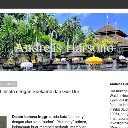
Andreas Harsono
8, 2019
Andreas Ha
Lincoln dengan Soekarno dan Gus Dur
Dia bekerj
Watch (New
1994, dia ik
Jurnalis In
Institut Stu
1995), dan 
Dalam bahasa Inggris
, ada kata “authority”
Internation
dengan akar kata “author”. “Authority” artinya,
Investigativ
kekuasaan buat memberi perintah, membuat
(Washingto