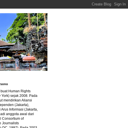
rsono
a buat Human Rights
 York) sejak 2008. Pada
ut mendirikan Aliansi
dependen (Jakarta),
di Arus Informasi (Jakarta,
jadi anggota awal dari
al Consortium of
e Journalists
n DC, 1997). Pada 2003,