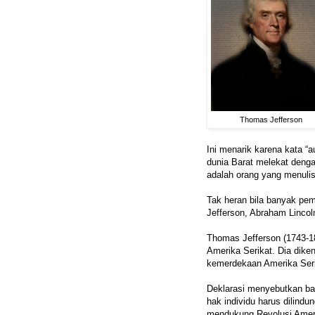
Thomas Jefferson
Ini menarik karena kata “
dunia Barat melekat deng
adalah orang yang menuli
Tak heran bila banyak pem
Jefferson, Abraham Lincol
Thomas Jefferson (1743-18
Amerika Serikat. Dia dike
kemerdekaan Amerika Seri
Deklarasi menyebutkan ba
hak individu harus dilindu
mendukung Revolusi Amerik