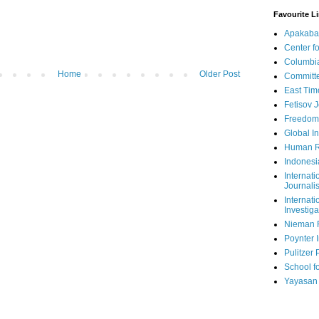
Favourite L
Apakaba
Center fo
Columbi
Home
Older Post
Committe
East Tim
Fetisov 
Freedom
Global In
Human R
Indonesi
Internati
Journalis
Internati
Investiga
Nieman 
Poynter I
Pulitzer 
School fo
Yayasan