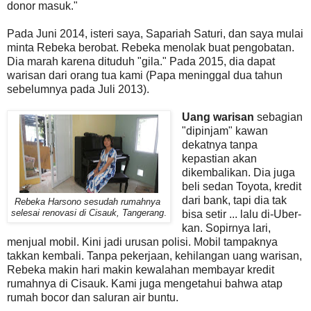
donor masuk."
Pada Juni 2014, isteri saya, Sapariah Saturi, dan saya mulai
minta Rebeka berobat. Rebeka menolak buat pengobatan.
Dia marah karena dituduh "gila." Pada 2015, dia dapat
warisan dari orang tua kami (Papa meninggal dua tahun
sebelumnya pada Juli 2013).
Uang warisan
sebagian
"dipinjam" kawan
dekatnya tanpa
kepastian akan
dikembalikan. Dia juga
beli sedan Toyota, kredit
dari bank, tapi dia tak
Rebeka Harsono sesudah rumahnya
selesai renovasi di Cisauk, Tangerang
.
bisa setir ... lalu di-Uber-
kan. Sopirnya lari,
menjual mobil. Kini jadi urusan polisi. Mobil tampaknya
takkan kembali. Tanpa pekerjaan, kehilangan uang warisan,
Rebeka makin hari makin kewalahan membayar kredit
rumahnya di Cisauk. Kami juga mengetahui bahwa atap
rumah bocor dan saluran air buntu.