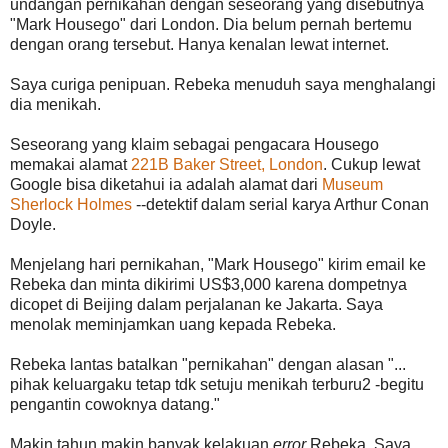
undangan pernikahan dengan seseorang yang disebutnya
"Mark Housego" dari London. Dia belum pernah bertemu
dengan orang tersebut. Hanya kenalan lewat internet.
Saya curiga penipuan. Rebeka menuduh saya menghalangi
dia menikah.
Seseorang yang klaim sebagai pengacara Housego
memakai alamat
221B Baker Street, London
. Cukup lewat
Google bisa diketahui ia adalah alamat dari
Museum
Sherlock Holmes
--detektif dalam serial karya Arthur Conan
Doyle.
Menjelang hari pernikahan, "Mark Housego" kirim email ke
Rebeka dan minta dikirimi US$3,000 karena dompetnya
dicopet di Beijing dalam perjalanan ke Jakarta. Saya
menolak meminjamkan uang kepada Rebeka.
Rebeka lantas batalkan "pernikahan" dengan alasan "...
pihak keluargaku tetap tdk setuju menikah terburu2 -begitu
pengantin cowoknya datang."
Makin tahun makin banyak kelakuan
error
Rebeka. Saya