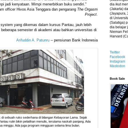
i jadi kenyataan. Mimpi menerbitkan buku sendiri."
dia ikut me
(Jakarta) 
ram officer Hivos Asia Tenggara dan pengarang
The Orgasm
(Jayapura, 
Project
.
di Universi
(Salatiga)
 system yang dikemas dalam kursus Pantau, jauh lebih
dia belajar
ah beberapa semester di akademi atau bahkan universitas di
Nieman Fell
Harvard (C
Arifuddin A. Patunru
-- pensiunan Bank Indonesia
Twitter
Facebook
Instagram
Mastodon
Book Sale
k di sebuah ruko sederhana di bilangan Kebayoran Lama. Sejak
ntau rutin bikin pelatihan menulis, terutama naskah panjang. Ada
ua minggu. Ada juga program mingguan selama lima bulan.