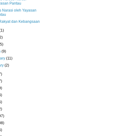
yasan Pantau
s Narasi oleh Yayasan
ntau
Rakyat dan Kebangsaan
(1)
2)
(5)
h
(9)
uary
(11)
ary
(2)
7)
7)
9)
4)
6)
2)
97)
08)
6)