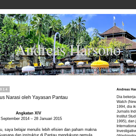
Andreas Harsono
2014
Andreas Ha
us Narasi oleh Yayasan Pantau
Dia bekerj
Watch (New
1994, dia ik
Jurnalis In
Angkatan XIV
Institut Stu
 September 2014 – 28 Januari 2015
1995), dan 
Internation
u, saya belajar menulis lebih efisien dan paham makna
Investigativ
 Suasana dan instruktur di Pantau mendukung pemula
(Washingto