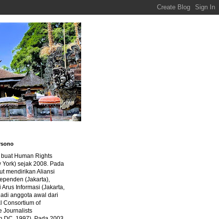
rsono
a buat Human Rights
 York) sejak 2008. Pada
ut mendirikan Aliansi
dependen (Jakarta),
di Arus Informasi (Jakarta,
jadi anggota awal dari
al Consortium of
e Journalists
n DC, 1997). Pada 2003,