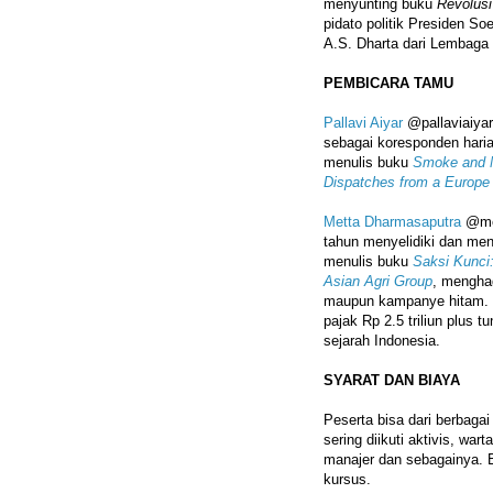
menyunting buku
Revolusi
pidato politik Presiden S
A.S. Dharta dari Lembaga
PEMBICARA TAMU
Pallavi Aiyar
@pallaviaiyar 
sebagai koresponden hari
menulis buku
Smoke and M
Dispatches from a Europe 
Metta Dharmasaputra
@met
tahun menyelidiki dan men
menulis buku
Saksi Kunci
Asian Agri Group
, mengha
maupun kampanye hitam. 
pajak Rp 2.5 triliun plus 
sejarah Indonesia.
SYARAT DAN BIAYA
Peserta bisa dari berbagai 
sering diikuti aktivis, war
manajer dan sebagainya. B
kursus.