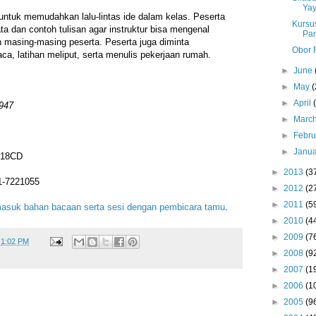
Ya
 untuk memudahkan lalu-lintas ide dalam kelas. Peserta
Kursu
ta dan contoh tulisan agar instruktur bisa mengenal
Pa
 masing-masing peserta. Peserta juga diminta
Obor 
, latihan meliput, serta menulis pekerjaan rumah.
►
June
►
May
(
►
April
947
►
Marc
►
Febr
►
Janu
 18CD
►
2013
(3
1-7221055
►
2012
(2
►
2011
(5
ermasuk bahan bacaan serta sesi dengan pembicara tamu
.
►
2010
(4
►
2009
(7
t
1:02 PM
►
2008
(9
►
2007
(1
►
2006
(1
►
2005
(9