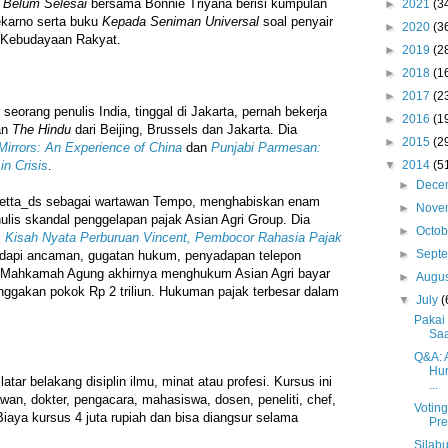
 Belum Selesai
bersama Bonnie Triyana berisi kumpulan
►
2021
(3
oekarno serta buku
Kepada Seniman Universal
soal penyair
►
2020
(3
 Kebudayaan Rakyat.
►
2019
(2
►
2018
(1
►
2017
(2
seorang penulis India, tinggal di Jakarta, pernah bekerja
►
2016
(1
an
The Hindu
dari Beijing, Brussels dan Jakarta. Dia
►
2015
(2
irrors: An Experience of China
dan
Punjabi Parmesan:
in Crisis
.
▼
2014
(5
►
Dece
ta_ds sebagai wartawan Tempo, menghabiskan enam
►
Nove
ulis skandal penggelapan pajak Asian Agri Group. Dia
►
Octo
: Kisah Nyata Perburuan Vincent, Pembocor Rahasia Pajak
►
Sept
dapi ancaman, gugatan hukum, penyadapan telepon
Mahkamah Agung akhirnya menghukum Asian Agri bayar
►
Augu
tunggakan pokok Rp 2 triliun. Hukuman pajak terbesar dalam
▼
July
(
Pakai
Sa
Q&A: 
Hum
latar belakang disiplin ilmu, minat atau profesi. Kursus ini
...
tawan, dokter, pengacara, mahasiswa, dosen, peneliti, chef,
Voting
iaya kursus 4 juta rupiah dan bisa diangsur selama
Pre
Silab