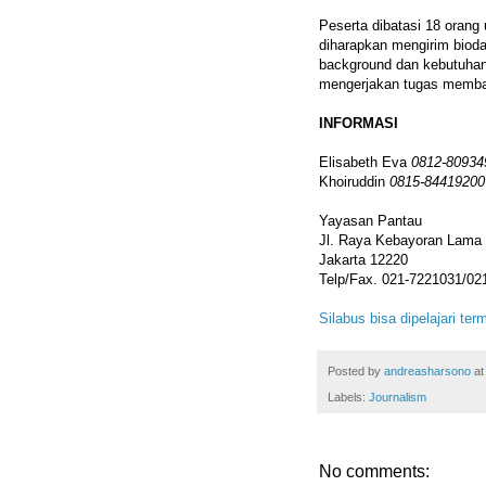
Peserta dibatasi 18 orang
diharapkan mengirim bioda
background dan kebutuhan
mengerjakan tugas membaca
INFORMASI
Elisabeth Eva
0812-80934
Khoiruddin
0815-84419200
Yayasan Pantau
Jl. Raya Kebayoran Lama
Jakarta 12220
Telp/Fax. 021-7221031/02
Silabus bisa dipelajari t
Posted by
andreasharsono
a
Labels:
Journalism
No comments: