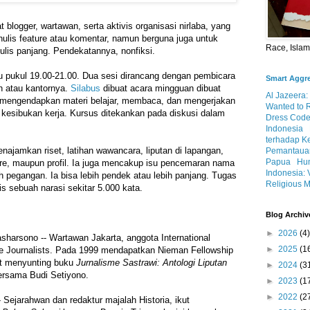
t blogger, wartawan, serta aktivis organisasi nirlaba, yang
menulis feature atau komentar, namun berguna juga untuk
Race, Isla
lis panjang. Pendekatannya, nonfiksi.
bu pukul 19.00-21.00. Dua sesi dirancang dengan pembicara
Smart Aggr
h atau kantornya.
Silabus
dibuat acara mingguan dibuat
Al Jazeera:
 mengendapkan materi belajar, membaca, dan mengerjakan
Wanted to 
 kesibukan kerja. Kursus ditekankan pada diskusi dalam
Dress Code
Indonesia
terhadap K
ajamkan riset, latihan wawancara, liputan di lapangan,
Pemantauan
Papua
Hum
ature, maupun profil. Ia juga mencakup isu pencemaran nama
Indonesia: 
h pegangan. Ia bisa lebih pendek atau lebih panjang. Tugas
Religious M
is sebuah narasi sekitar 5.000 kata.
Blog Archiv
►
2026
(4)
harsono -- Wartawan Jakarta, anggota International
►
2025
(1
ve Journalists. Pada 1999 mendapatkan Nieman Fellowship
kut menyunting buku
Jurnalisme Sastrawi: Antologi Liputan
►
2024
(3
rsama Budi Setiyono.
►
2023
(1
►
2022
(2
 Sejarahwan dan redaktur majalah Historia, ikut