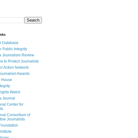
inks
r Database
r Public Integrity
a Journalism Review
e to Protect Journalists
or Action Network
Journalism Awards
 House
tegrity
ights Watch
a Journal
onal Center for
ts
onal Consortium of
tive Journalists
Foundation
nstitute
Prizes