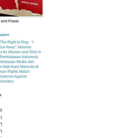
m and Power
egator
 The Right to Pray
“I
Run Away”: Abusive
s for Women and Girls in
Pembatasan Indonesia
ebebasan Media dan
 Hak Asasi Manusia di
an Rights Watch:
Violence Against
inorities
e
6)
1)
7)
7)