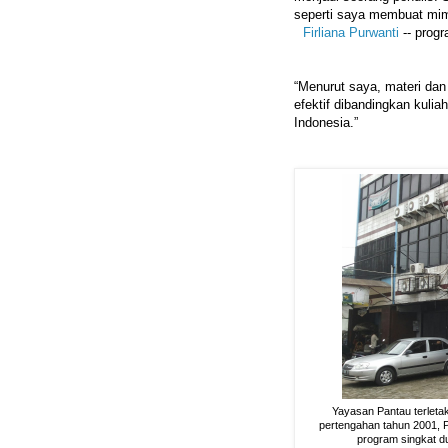
seperti saya membuat mimp
Firliana Purwanti
-- prog
“Menurut saya, materi dan
efektif dibandingkan kuli
Indonesia.”
Yayasan Pantau terleta
pertengahan tahun 2001, Pa
program singkat d