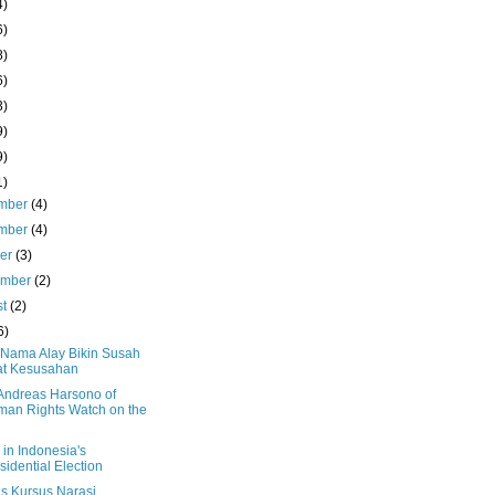
4)
6)
8)
6)
3)
9)
9)
1)
mber
(4)
mber
(4)
ber
(3)
ember
(2)
st
(2)
6)
 Nama Alay Bikin Susah
at Kesusahan
Andreas Harsono of
an Rights Watch on the
 in Indonesia's
sidential Election
us Kursus Narasi