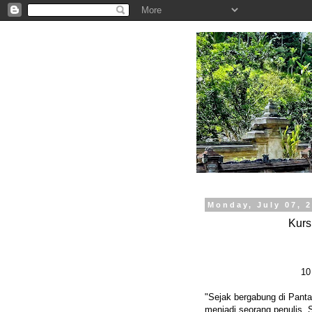
.
Monday, July 07, 
Kurs
10
"Sejak bergabung di Panta
menjadi seorang penulis.