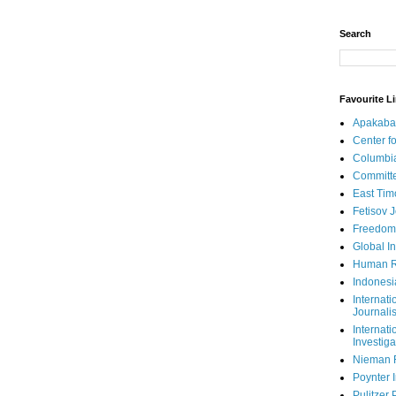
Search
Favourite L
Apakaba
Center fo
Columbi
Committe
East Tim
Fetisov 
Freedom
Global In
Human R
Indonesi
Internati
Journalis
Internati
Investiga
Nieman 
Poynter I
Pulitzer 