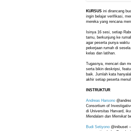
KURSUS
ini dirancang bua
ingin belajar verifikasi, 
mereka yang rencana menu
Isinya 16 sesi, setiap Ra
tamu, berkunjung ke ruma
agar peserta punya waktu
pekerjaan rumah di sesela
kelas dan latihan.
Tugasnya, mencari dan men
serta bikin deskripsi, fe
baik. Jumlah kata hanyala
akhir setiap peserta menul
INSTRUKTUR
Andreas Harsono
@andreas
Consortium of Investigati
di Universitas Harvard, i
Mendalam dan Memikat
be
Budi Setiyono
@inibuset --