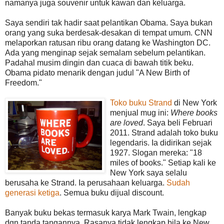
namanya juga souvenir untuk kawan dan keluarga.
Saya sendiri tak hadir saat pelantikan Obama. Saya bukan
orang yang suka berdesak-desakan di tempat umum. CNN
melaporkan ratusan ribu orang datang ke Washington DC.
Ada yang menginap sejak semalam sebelum pelantikan.
Padahal musim dingin dan cuaca di bawah titik beku.
Obama pidato menarik dengan judul "A New Birth of
Freedom."
Toko buku Strand
di New York
menjual mug ini:
Where books
are loved
. Saya beli Februari
2011. Strand adalah toko buku
legendaris. Ia didirikan sejak
1927. Slogan mereka: "18
miles of books." Setiap kali ke
New York saya selalu
berusaha ke Strand. Ia perusahaan keluarga.
Sudah
generasi ketiga
. Semua buku dijual discount.
Banyak buku bekas termasuk karya Mark Twain, lengkap
dgn tanda tangannya. Rasanya tidak lengkap bila ke New