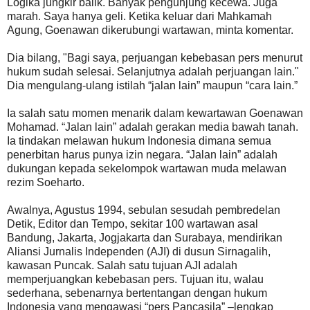
Logika jungkir balik. Banyak pengunjung kecewa. Juga
marah. Saya hanya geli. Ketika keluar dari Mahkamah
Agung, Goenawan dikerubungi wartawan, minta komentar.
Dia bilang, "Bagi saya, perjuangan kebebasan pers menurut
hukum sudah selesai. Selanjutnya adalah perjuangan lain."
Dia mengulang-ulang istilah “jalan lain” maupun “cara lain.”
Ia salah satu momen menarik dalam kewartawan Goenawan
Mohamad. “Jalan lain” adalah gerakan media bawah tanah.
Ia tindakan melawan hukum Indonesia dimana semua
penerbitan harus punya izin negara. “Jalan lain” adalah
dukungan kepada sekelompok wartawan muda melawan
rezim Soeharto.
Awalnya, Agustus 1994, sebulan sesudah pembredelan
Detik, Editor dan Tempo, sekitar 100 wartawan asal
Bandung, Jakarta, Jogjakarta dan Surabaya, mendirikan
Aliansi Jurnalis Independen (AJI) di dusun Sirnagalih,
kawasan Puncak. Salah satu tujuan AJI adalah
memperjuangkan kebebasan pers. Tujuan itu, walau
sederhana, sebenarnya bertentangan dengan hukum
Indonesia yang mengawasi “pers Pancasila” –lengkap