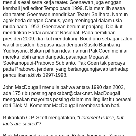
menulis esai serta kerja teater. Goenawan juga enggan
kembali jadi editor Tempo pada 1999. Dia memilih sastra
dan teater. Goenawan mendirikan Teater Salihara. Namun
agak beda dengan Camus, yang meninggal dalam usia
muda pada 1953, Goenawan berumur panjang. Dia ikut
mendirikan Partai Amanat Nasional. Pada pemilihan
presiden 2009, dia ikut mendukung Boediono sebagai calon
wakil presiden, berpasangan dengan Susilo Bambang
Yudhoyono. Bukan pilihan ideal namun Pak Goen menilai
mereka lebih aman daripada pasangan Megawati
Soekarnoputri-Prabowo Subianto. Pak Goen tak percaya
pada Prabowo, jenderal yang bertanggungjawab terhadap
penculikan aktivis 1997-1998.
John MacDougall menulis bahwa antara 1990 dan 2002,
ada 175 ribu posting apakabar@clark.net. MacDougall
mengatakan mayoritas posting dalam mailing list itu berasal
dari Blok M. Komentar MacDougall membesarkan hati.
Bukankah C.P. Scott mengatakan, “
Comment is free, but
facts are sacred
”?
Blok M menyediakan informasi. Bukan komentar. Zaman