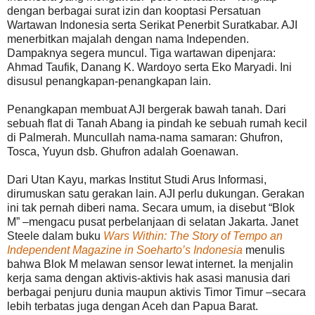
dengan berbagai surat izin dan kooptasi Persatuan
Wartawan Indonesia serta Serikat Penerbit Suratkabar. AJI
menerbitkan majalah dengan nama Independen.
Dampaknya segera muncul. Tiga wartawan dipenjara:
Ahmad Taufik, Danang K. Wardoyo serta Eko Maryadi. Ini
disusul penangkapan-penangkapan lain.
Penangkapan membuat AJI bergerak bawah tanah. Dari
sebuah flat di Tanah Abang ia pindah ke sebuah rumah kecil
di Palmerah. Muncullah nama-nama samaran: Ghufron,
Tosca, Yuyun dsb. Ghufron adalah Goenawan.
Dari Utan Kayu, markas Institut Studi Arus Informasi,
dirumuskan satu gerakan lain. AJI perlu dukungan. Gerakan
ini tak pernah diberi nama. Secara umum, ia disebut “Blok
M” –mengacu pusat perbelanjaan di selatan Jakarta. Janet
Steele dalam buku
Wars Within: The Story of Tempo an
Independent Magazine in Soeharto’s Indonesia
menulis
bahwa Blok M melawan sensor lewat internet. Ia menjalin
kerja sama dengan aktivis-aktivis hak asasi manusia dari
berbagai penjuru dunia maupun aktivis Timor Timur –secara
lebih terbatas juga dengan Aceh dan Papua Barat.