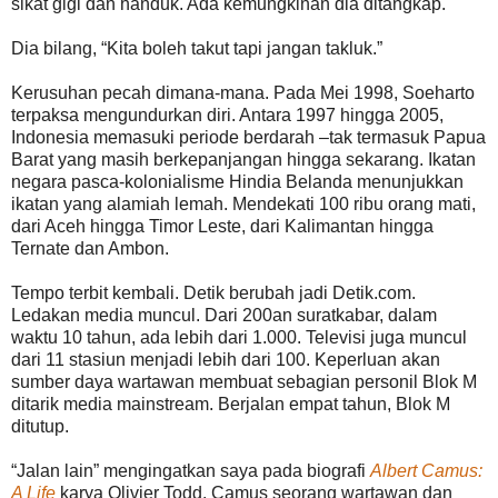
sikat gigi dan handuk. Ada kemungkinan dia ditangkap.
Dia bilang, “Kita boleh takut tapi jangan takluk.”
Kerusuhan pecah dimana-mana. Pada Mei 1998, Soeharto
terpaksa mengundurkan diri. Antara 1997 hingga 2005,
Indonesia memasuki periode berdarah –tak termasuk Papua
Barat yang masih berkepanjangan hingga sekarang. Ikatan
negara pasca-kolonialisme Hindia Belanda menunjukkan
ikatan yang alamiah lemah. Mendekati 100 ribu orang mati,
dari Aceh hingga Timor Leste, dari Kalimantan hingga
Ternate dan Ambon.
Tempo terbit kembali. Detik berubah jadi Detik.com.
Ledakan media muncul. Dari 200an suratkabar, dalam
waktu 10 tahun, ada lebih dari 1.000. Televisi juga muncul
dari 11 stasiun menjadi lebih dari 100. Keperluan akan
sumber daya wartawan membuat sebagian personil Blok M
ditarik media mainstream. Berjalan empat tahun, Blok M
ditutup.
“Jalan lain” mengingatkan saya pada biografi
Albert Camus:
A Life
karya Olivier Todd. Camus seorang wartawan dan