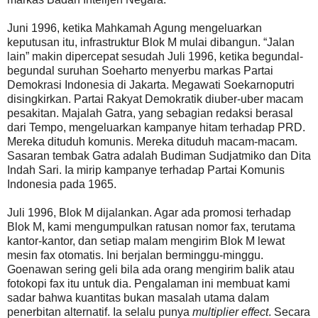
Juni 1996, ketika Mahkamah Agung mengeluarkan
keputusan itu, infrastruktur Blok M mulai dibangun. “Jalan
lain” makin dipercepat sesudah Juli 1996, ketika begundal-
begundal suruhan Soeharto menyerbu markas Partai
Demokrasi Indonesia di Jakarta. Megawati Soekarnoputri
disingkirkan. Partai Rakyat Demokratik diuber-uber macam
pesakitan. Majalah Gatra, yang sebagian redaksi berasal
dari Tempo, mengeluarkan kampanye hitam terhadap PRD.
Mereka dituduh komunis. Mereka dituduh macam-macam.
Sasaran tembak Gatra adalah Budiman Sudjatmiko dan Dita
Indah Sari. Ia mirip kampanye terhadap Partai Komunis
Indonesia pada 1965.
Juli 1996, Blok M dijalankan. Agar ada promosi terhadap
Blok M, kami mengumpulkan ratusan nomor fax, terutama
kantor-kantor, dan setiap malam mengirim Blok M lewat
mesin fax otomatis. Ini berjalan berminggu-minggu.
Goenawan sering geli bila ada orang mengirim balik atau
fotokopi fax itu untuk dia. Pengalaman ini membuat kami
sadar bahwa kuantitas bukan masalah utama dalam
penerbitan alternatif. Ia selalu punya
multiplier effect
. Secara