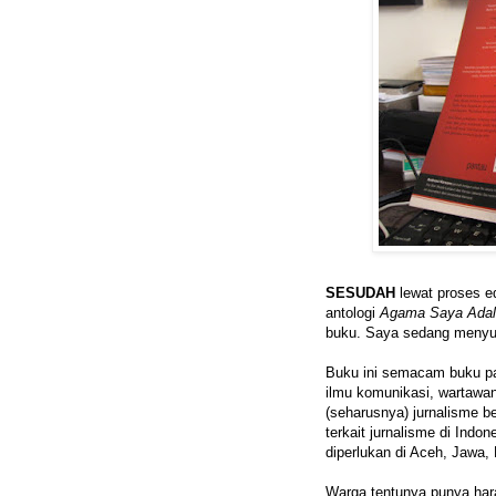
SESUDAH
lewat proses ed
antologi
Agama Saya Adal
buku. Saya sedang menyus
Buku ini semacam buku p
ilmu komunikasi, wartawa
(seharusnya) jurnalisme b
terkait jurnalisme di Indone
diperlukan di Aceh, Jawa,
Warga tentunya punya har