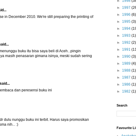
►
1998
(3
►
1997
(2
id...
►
1996
(6)
e in December 2010. We're still preparing the printing of
►
1995
(3)
►
1994
(1
►
1993
(1)
►
1992
(2)
aid...
►
1991
(1
enunggu buku itu bisa saya beli di Aceh...pingin
a masih penasaran gimana isinya, meski sudah sering
►
1990
(3)
►
1989
(4)
►
1988
(1)
►
1987
(1)
said...
►
1986
(1)
pembaca dan peresensi buku ini
►
1982
(1)
Search
dr dulu nunggu buku ini terbit. Harus saya promosikan
ma nih... :)
Favourite L