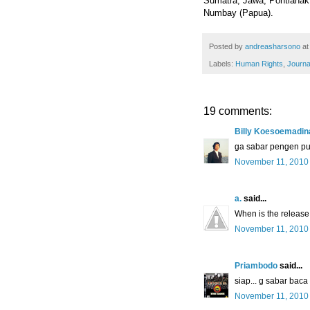
Sumatra, Jawa, Pontianak
Numbay (Papua).
Posted by
andreasharsono
a
Labels:
Human Rights
,
Journa
19 comments:
Billy Koesoemadin
ga sabar pengen pu
November 11, 2010
a.
said...
When is the release
November 11, 2010
Priambodo
said...
siap... g sabar baca
November 11, 2010