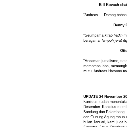
Bill Kovach
chai
“Andreas … Dorang bahas 
Benny 
"Seumpama
kitab hadih
ma
beragama,
lampoh jerat
dig
Ott
"Ancaman jurnalisme, seta
memompa laba, memangkas
mutu. Andreas Harsono me
UPDATE 24 November 2
Kanisius sudah menentukan
Desember. Kanisius memili
Bandung dan Palembang. M
dan Gunung Agung maupun 
bulan Januari, kami juga 