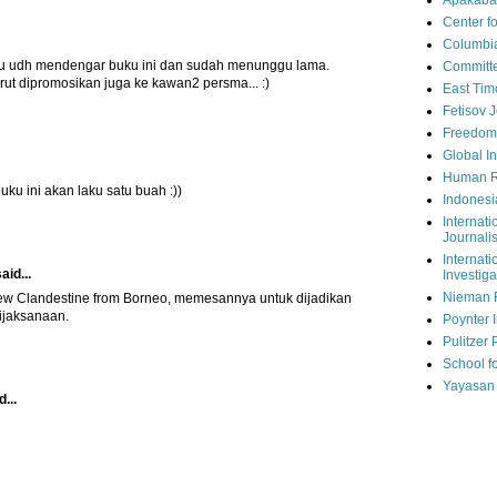
Apakaba
Center fo
Columbi
ulu udh mendengar buku ini dan sudah menunggu lama.
Committe
urut dipromosikan juga ke kawan2 persma... :)
East Tim
Fetisov 
Freedom
Global In
Human R
buku ini akan laku satu buah :))
Indonesi
Internati
Journalis
Internati
aid...
Investiga
Nieman 
w Clandestine from Borneo, memesannya untuk dijadikan
bijaksanaan.
Poynter I
Pulitzer 
School fo
Yayasan
...