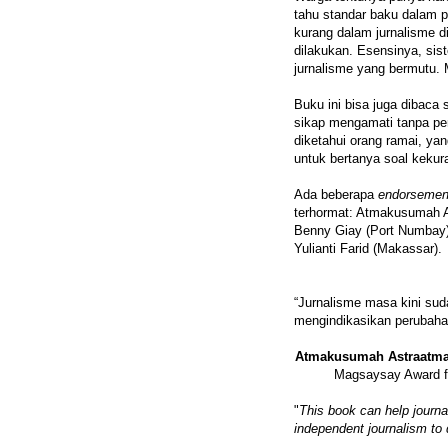
tahu standar baku dalam p
kurang dalam jurnalisme d
dilakukan. Esensinya, si
jurnalisme yang bermutu.
Buku ini bisa juga dibaca 
sikap mengamati tanpa perl
diketahui orang ramai, ya
untuk bertanya soal keku
Ada beberapa
endorsemen
terhormat: Atmakusumah As
Benny Giay (Port Numbay)
Yulianti Farid (Makassar).
“Jurnalisme masa kini sud
mengindikasikan perubaha
Atmakusumah Astraatma
Magsaysay Award fo
"
This book can help journa
independent journalism t