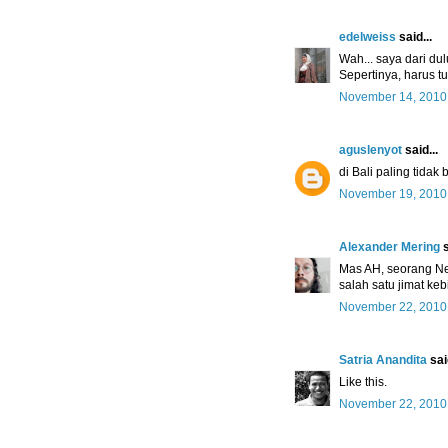
edelweiss
said...
Wah... saya dari d
Sepertinya, harus t
November 14, 2010
aguslenyot
said...
di Bali paling tidak 
November 19, 2010
Alexander Mering
s
Mas AH, seorang Ne
salah satu jimat ke
November 22, 2010
Satria Anandita
said
Like this.
November 22, 2010