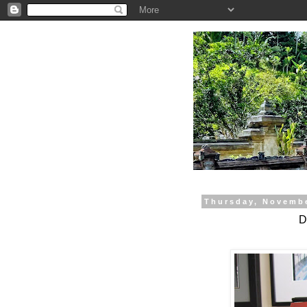
.
Thursday, Novembe
D