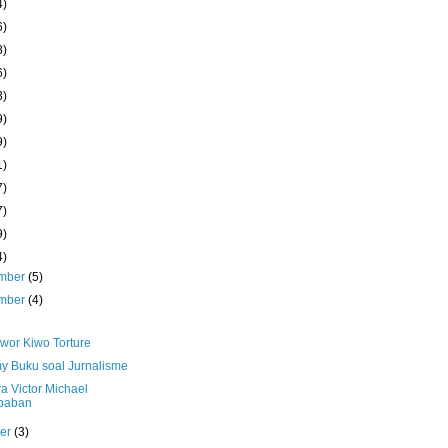
4)
6)
8)
6)
3)
9)
9)
1)
7)
7)
9)
4)
mber
(5)
mber
(4)
iwor Kiwo Torture
 Buku soal Jurnalisme
a Victor Michael
baban
ber
(3)