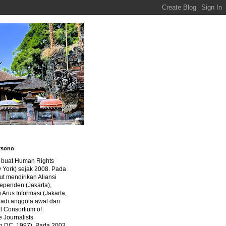
rsono
a buat Human Rights
 York) sejak 2008. Pada
ut mendirikan Aliansi
dependen (Jakarta),
di Arus Informasi (Jakarta,
jadi anggota awal dari
al Consortium of
e Journalists
n DC, 1997). Pada 2003,