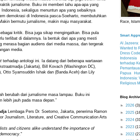
raktik jurnalisme. Buku ini memberi tahu apa-apa yang
i Indonesia, sekaligus menuntun apa yang sebaiknya
stem demokrasi di Indonesia pasca-Soeharto, membutuhkan
 Makin bermutu jurnalisme, makin maju masyarakat.
Race, Isla
sebagai kritik. Bisa juga sikap mengingatkan. Bisa pula
Smart Aggr
u terlibat di dalamnya. Ia bentuk dari apa yang mesti
Al Jazeera:
ng merasa bagian audiens dari media massa, dan tergerak
Wanted to 
rangan media.
Dress Code
Indonesia
t
terhadap antologi ini. Ia datang dari beberapa wartawan
terhadap K
traatmadja (Jakarta), Bill Kovach (Washington DC),
Pemantauan
, Otto Syamsuddin Ishak dan (Banda Aceh) dan Lily
Papua
Hum
Indonesia: 
Religious M
ah berubah dari jurnalisme masa lampau. Buku ini
Blog Archiv
n lebih jauh pada masa depan.”
►
2026
(3)
dja
Lembaga Pers Dr. Soetomo, Jakarta, penerima Ramon
►
2025
(1
r Journalism, Literature, and Creative Communication Arts
►
2024
(3
►
2023
(1
lists and citizens alike understand the importance of
o democracy
."
►
2022
(2