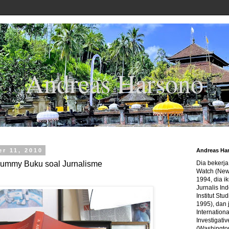
Andreas Harsono
r 11, 2010
Andreas Ha
ummy Buku soal Jurnalisme
Dia bekerj
Watch (New
1994, dia ik
Jurnalis In
Institut Stu
1995), dan 
Internation
Investigativ
(Washingto