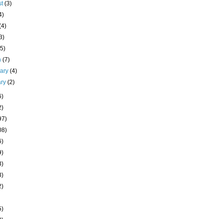
st
(3)
4)
(4)
3)
(5)
h
(7)
uary
(4)
ary
(2)
6)
2)
97)
08)
6)
9)
3)
3)
2)
5)