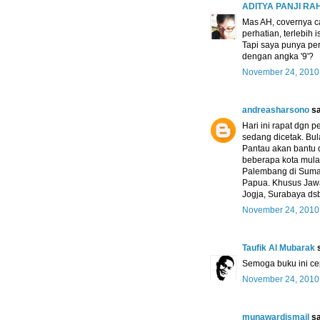
ADITYA PANJI R
Mas AH, covernya ca
perhatian, terlebih i
Tapi saya punya per
dengan angka '9'?
November 24, 2010
andreasharsono
sa
Hari ini rapat dgn 
sedang dicetak. Bu
Pantau akan bantu d
beberapa kota mula
Palembang di Sumat
Papua. Khusus Jawa
Jogja, Surabaya ds
November 24, 2010
Taufik Al Mubarak
s
Semoga buku ini cep
November 24, 2010
munawardismail
sa