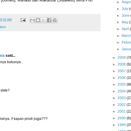
 (Borneo), Manado dan Makassar (Sulawesi) serta Port
►
Augu
►
July
(
►
June
t
8:32 AM
►
May
(
lism
►
April
►
Marc
►
Febr
►
Janu
ata
said...
►
2009
(7
nya bukunya..
►
2008
(9
►
2007
(1
►
2006
(1
►
2005
(9
 date?
►
2004
(4
►
2003
(2
►
2002
(2
►
2001
(2
►
2000
(6)
 isinya..!! kapan prodi jogja???
►
1999
(2