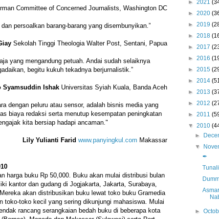
►
2021
(3
rman Committee of Concerned Journalists, Washington DC
►
2020
(3
►
2019
(2
dan persoalkan barang-barang yang disembunyikan.”
►
2018
(1
Giay
Sekolah Tinggi Theologia Walter Post, Sentani, Papua
►
2017
(2
►
2016
(1
ja yang mengandung petuah. Andai sudah selaiknya
►
2015
(2
adaikan, begitu kukuh tekadnya berjurnalistik.”
►
2014
(5
o Syamsuddin Ishak
Universitas Syiah Kuala, Banda Aceh
►
2013
(3
►
2012
(2
ra dengan peluru atau sensor, adalah bisnis media yang
 biaya redaksi serta menutup kesempatan peningkatan
►
2011
(5
ngajak kita bersiap hadapi ancaman."
▼
2010
(4
►
Dece
Lily Yulianti Farid
www.panyingkul.com
Makassar
▼
Nove
✒
010
Tunal
 harga buku Rp 50,000. Buku akan mulai distribusi bulan
Dummy
ki kantor dan gudang di Jogjakarta, Jakarta, Surabaya,
Asmar
ereka akan distribusikan buku lewat toko buku Gramedia
Na
toko-toko kecil yang sering dikunjungi mahasiswa. Mulai
hendak rancang serangkaian bedah buku di beberapa kota
►
Octo