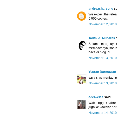
andreasharsono
sa
We expect the releas
5,000 copies.
November 12, 2010
Taufik Al Mubarak
s
Selamat mas, saya m
membacanya, soalny
baca di blog ini.
November 13, 2010
Yusran Darmawan
saya siap menjadi 
November 13, 2010
edelweiss
said...
Wah... nggak sabar 
juga ke kawan2 pers
November 14, 2010