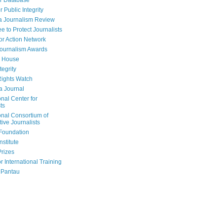
r Database
r Public Integrity
a Journalism Review
e to Protect Journalists
or Action Network
Journalism Awards
 House
tegrity
ights Watch
a Journal
onal Center for
ts
onal Consortium of
tive Journalists
Foundation
nstitute
Prizes
r International Training
 Pantau