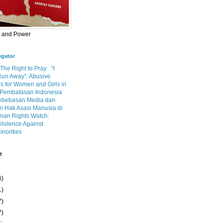
m and Power
egator
 The Right to Pray
“I
Run Away”: Abusive
s for Women and Girls in
Pembatasan Indonesia
ebebasan Media dan
 Hak Asasi Manusia di
an Rights Watch:
Violence Against
inorities
e
6)
1)
7)
7)