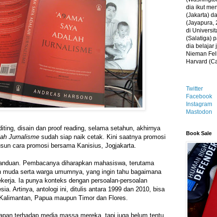
dia ikut me
(Jakarta) 
(Jayapura, 
di Universi
(Salatiga)
dia belajar
Nieman Fell
Harvard (C
Twitter
Facebook
Instagram
Mastodon
iting, disain dan proof reading, selama setahun, akhirnya
Book Sale
ah Jurnalisme
sudah siap naik cetak. Kini saatnya promosi
un cara promosi bersama Kanisius, Jogjakarta.
anduan. Pembacanya diharapkan mahasiswa, terutama
n muda serta warga umumnya, yang ingin tahu bagaimana
ekerja. Ia punya konteks dengan persoalan-persoalan
sia. Artinya, antologi ini, ditulis antara 1999 dan 2010, bisa
 Kalimantan, Papua maupun Timor dan Flores.
apan terhadap media massa mereka, tapi juga belum tentu