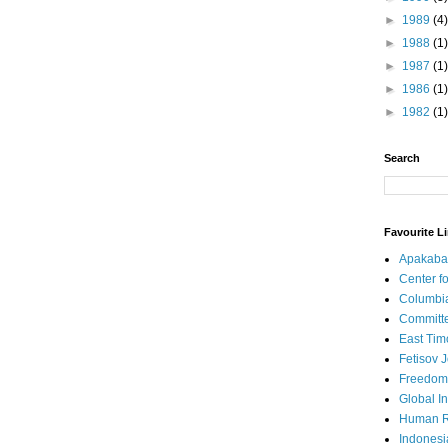
►
1989
(4)
►
1988
(1)
►
1987
(1)
►
1986
(1)
►
1982
(1)
Search
Favourite L
Apakaba
Center fo
Columbi
Committe
East Tim
Fetisov 
Freedom
Global In
Human R
Indonesi