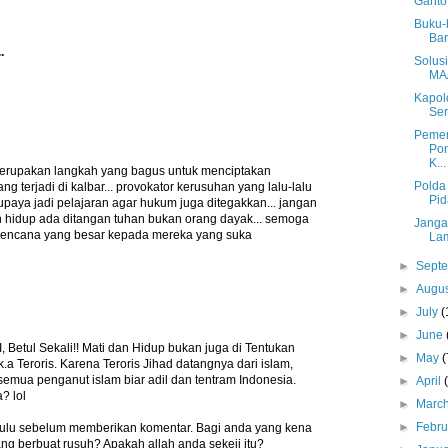
Ganto
Buku-
Bar
.
Solus
MA
Kapold
Ser
Pemer
Pon
K...
erupakan langkah yang bagus untuk menciptakan
Polda
ng terjadi di kalbar... provokator kerusuhan yang lalu-lalu
Pid
supaya jadi pelajaran agar hukum juga ditegakkan... jangan
dan hidup ada ditangan tuhan bukan orang dayak... semoga
Janga
bencana yang besar kepada mereka yang suka
La
►
Sept
►
Augu
►
July
(
►
June
etul Sekali!! Mati dan Hidup bukan juga di Tentukan
►
May
(
k.a Teroris. Karena Teroris Jihad datangnya dari islam,
 semua penganut islam biar adil dan tentram Indonesia.
►
April
? lol
►
Marc
►
Febr
ulu sebelum memberikan komentar. Bagi anda yang kena
ng berbuat rusuh? Apakah allah anda sekeji itu?