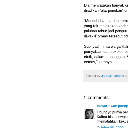
Dia menyatakan banyak org
dijadikan “alat penekan” 
“Muncul tiba-tiba dan kem
yang tak melakukan kaderis
puluhan tahun jadi pengu
diwakili' ormas tersebut tida
Supriyadi minta warga Kal
pernyataan dari sekelomp
etnik, dalam menanggapi S
cerdas,” katanya.
Posted by
andreasharsono
a
5 comments:
Ini wartawan poenja
Figur2 yg punya pem
Kalbar bisa mewuju
'mematahkan' kekuas
October 08, 2009