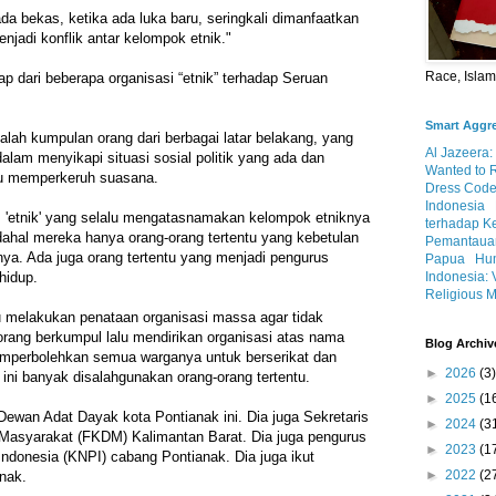
da bekas, ketika ada luka baru, seringkali dimanfaatkan
menjadi konflik antar kelompok etnik."
Race, Isla
p dari beberapa organisasi “etnik” terhadap Seruan
Smart Aggr
alah kumpulan orang dari berbagai latar belakang, yang
Al Jazeera:
lam menyikapi situasi sosial politik yang ada dan
Wanted to 
ru memperkeruh suasana.
Dress Code
Indonesia
s 'etnik' yang selalu mengatasnamakan kelompok etniknya
terhadap K
adahal mereka hanya orang-orang tertentu yang kebetulan
Pemantauan
rnya. Ada juga orang tertentu yang menjadi pengurus
Papua
Hum
Indonesia: 
hidup.
Religious M
u melakukan penataan organisasi massa agar tidak
rang berkumpul lalu mendirikan organisasi atas nama
Blog Archiv
perbolehkan semua warganya untuk berserikat dan
►
2026
(3)
ni banyak disalahgunakan orang-orang tertentu.
►
2025
(1
Dewan Adat Dayak kota Pontianak ini. Dia juga Sekretaris
►
2024
(3
asyarakat (FKDM) Kalimantan Barat. Dia juga pengurus
►
2023
(1
ndonesia (KNPI) cabang Pontianak. Dia juga ikut
►
2022
(2
nak.