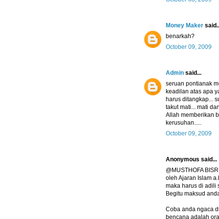
Money Maker
said..
benarkah?
October 09, 2009
Admin
said...
seruan pontianak m
keadilan atas apa ya
harus ditangkap... 
takut mati... mati 
Allah memberikan 
kerusuhan.....
October 09, 2009
Anonymous said...
@MUSTHOFA BISRI, B
oleh Ajaran Islam a.
maka harus di adili
Begitu maksud anda
Coba anda ngaca d
bencana adalah ora