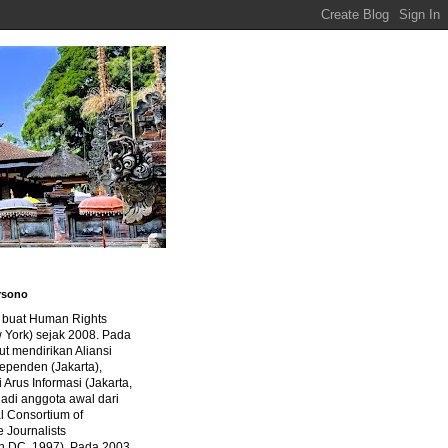
rsono
a buat Human Rights
 York) sejak 2008. Pada
ut mendirikan Aliansi
dependen (Jakarta),
di Arus Informasi (Jakarta,
jadi anggota awal dari
al Consortium of
e Journalists
n DC, 1997). Pada 2003,