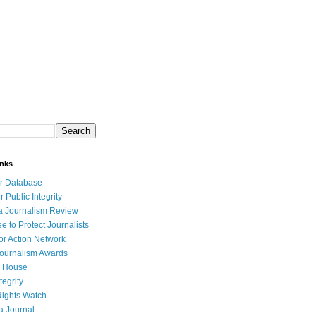
inks
r Database
r Public Integrity
a Journalism Review
e to Protect Journalists
or Action Network
Journalism Awards
 House
tegrity
ights Watch
a Journal