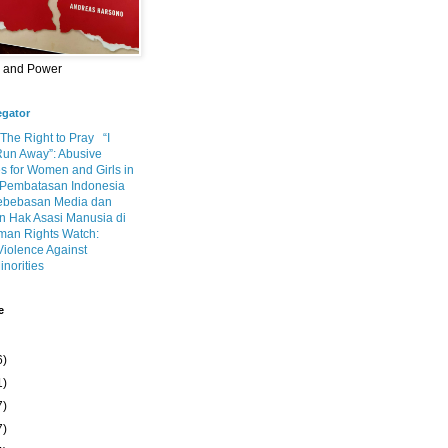
m and Power
egator
 The Right to Pray
“I
Run Away”: Abusive
s for Women and Girls in
Pembatasan Indonesia
ebebasan Media dan
 Hak Asasi Manusia di
an Rights Watch:
Violence Against
inorities
e
6)
1)
7)
7)