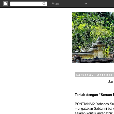
.
Saturday, October
Ja
Terkait dengan “Seruan 
PONTIANAK: Yohanes Supri
mengatakan Sabtu ini bahw
sejarah konflik antar etnik