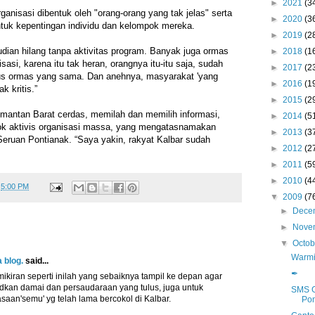
►
2021
(3
anisasi dibentuk oleh "orang-orang yang tak jelas" serta
►
2020
(3
untuk kepentingan individu dan kelompok mereka.
►
2019
(2
udian hilang tanpa aktivitas program. Banyak juga ormas
►
2018
(1
asi, karena itu tak heran, orangnya itu-itu saja, sudah
►
2017
(2
rus ormas yang sama. Dan anehnya, masyarakat 'yang
►
2016
(1
k kritis.”
►
2015
(2
imantan Barat cerdas, memilah dan memilih informasi,
►
2014
(5
ok aktivis organisasi massa, yang mengatasnamakan
►
2013
(3
eruan Pontianak. “Saya yakin, rakyat Kalbar sudah
►
2012
(2
►
2011
(5
►
2010
(4
t
5:00 PM
▼
2009
(7
►
Dece
►
Nove
▼
Octo
Warmi
 blog.
said...
✒
ikiran seperti inilah yang sebaiknya tampil ke depan agar
dkan damai dan persaudaraan yang tulus, juga untuk
SMS G
aan'semu' yg telah lama bercokol di Kalbar.
Pon