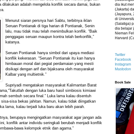
sa dilakukan adalah mengelola konflik secara damai, bukan
dia ikut me
(Jakarta) 
ya.
(Jayapura, 
di Universi
Menurut siaran persnya hari Sabtu, terbitnya iklan
(Salatiga)
Seruan Pontianak di tiga harian di Pontianak, Senin
dia belajar
lalu, mau tidak mau telah menimbulkan konflik. “Baik
Nieman Fell
penggagas seruan maupun kontra telah berkonflik,”
Harvard (C
katanya.
Seruan Pontianak hanya simbol dari upaya mediasi
Twitter
konflik kekerasan. “Seruan Pontianak itu kan hanya
Facebook
himbauan moral dari pegiat perdamaian yang mesti
Instagram
disikapi dengan arif dan bijaksana oleh masyarakat
Mastodon
Kalbar yang multietnik.”
Book Sale
Supriyadi mengatakan masyarakat Kalimantan Barat
lama,“Takutlah dengan luka baru hasil simbiosis kimiawi
ernah sembuh secara final.” Luka lama kalau disentuh
sisa-sisa bekas jahitan. Namun, kalau tidak diingatkan
 lama, kalau terjadi luka baru akan lebih parah.
tnya, berupaya mengingatkan masyarakat agar jangan ada
 ini, konflik antar individu seringkali berubah menjadi konflik
embawa-bawa kelompok etnik dan agama.”