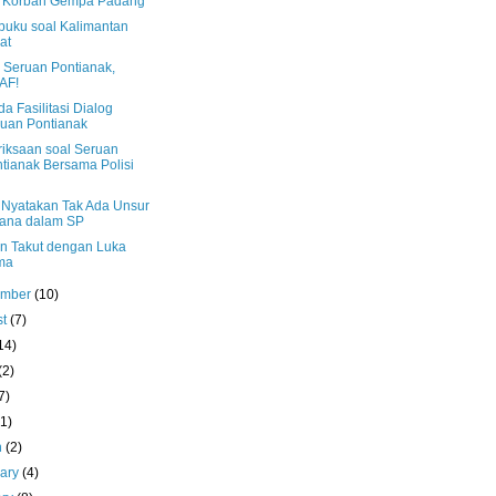
 Korban Gempa Padang
buku soal Kalimantan
at
i Seruan Pontianak,
AF!
a Fasilitasi Dialog
uan Pontianak
iksaan soal Seruan
tianak Bersama Polisi
 Nyatakan Tak Ada Unsur
ana dalam SP
n Takut dengan Luka
ma
ember
(10)
st
(7)
14)
(2)
7)
(1)
h
(2)
uary
(4)