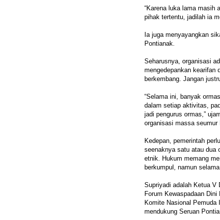
“Karena luka lama masih a
pihak tertentu, jadilah ia 
Ia juga menyayangkan sika
Pontianak.
Seharusnya, organisasi ad
mengedepankan kearifan da
berkembang. Jangan just
“Selama ini, banyak orma
dalam setiap aktivitas, p
jadi pengurus ormas,” uja
organisasi massa seumur 
Kedepan, pemerintah perl
seenaknya satu atau dua o
etnik. Hukum memang mem
berkumpul, namun selama i
Supriyadi adalah Ketua V 
Forum Kewaspadaan Dini M
Komite Nasional Pemuda I
mendukung Seruan Pontia