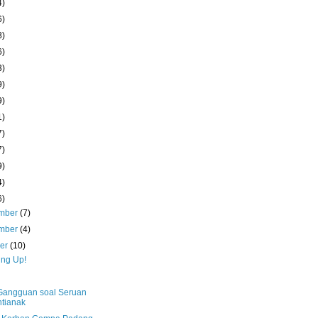
4)
6)
8)
6)
3)
9)
9)
1)
7)
7)
9)
4)
6)
mber
(7)
mber
(4)
ber
(10)
ng Up!
angguan soal Seruan
tianak