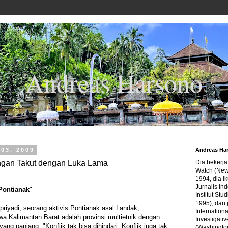
Andreas Harsono
 03, 2009
Andreas Ha
ngan Takut dengan Luka Lama
Dia bekerj
Watch (New
1994, dia ik
Jurnalis In
Pontianak
"
Institut Stu
1995), dan 
yadi, seorang aktivis Pontianak asal Landak,
Internation
a Kalimantan Barat adalah provinsi multietnik dengan
Investigativ
 yang panjang. "Konflik tak bisa dihindari. Konflik juga tak
(Washingto