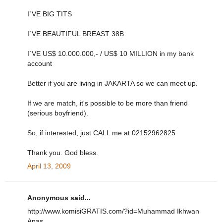
I`VE BIG TITS
I`VE BEAUTIFUL BREAST 38B
I`VE US$ 10.000.000,- / US$ 10 MILLION in my bank
account
Better if you are living in JAKARTA so we can meet up.
If we are match, it's possible to be more than friend
(serious boyfriend).
So, if interested, just CALL me at 02152962825
Thank you. God bless.
April 13, 2009
Anonymous said...
http://www.komisiGRATIS.com/?id=Muhammad Ikhwan
Anas