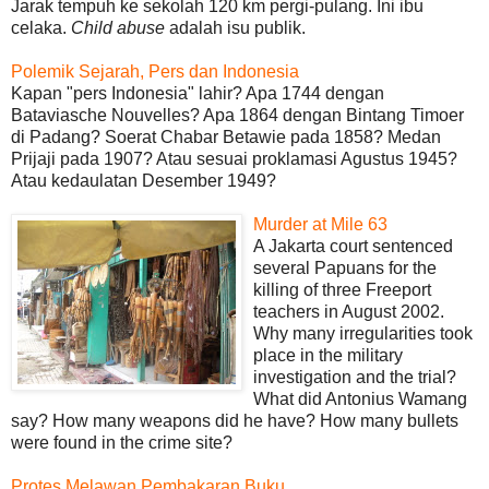
Jarak tempuh ke sekolah 120 km pergi-pulang. Ini ibu
celaka.
Child abuse
adalah isu publik.
Polemik Sejarah, Pers dan Indonesia
Kapan "pers Indonesia" lahir? Apa 1744 dengan
Bataviasche Nouvelles? Apa 1864 dengan Bintang Timoer
di Padang? Soerat Chabar Betawie pada 1858? Medan
Prijaji pada 1907? Atau sesuai proklamasi Agustus 1945?
Atau kedaulatan Desember 1949?
Murder at Mile 63
A Jakarta court sentenced
several Papuans for the
killing of three Freeport
teachers in August 2002.
Why many irregularities took
place in the military
investigation and the trial?
What did Antonius Wamang
say? How many weapons did he have? How many bullets
were found in the crime site?
Protes Melawan Pembakaran Buku