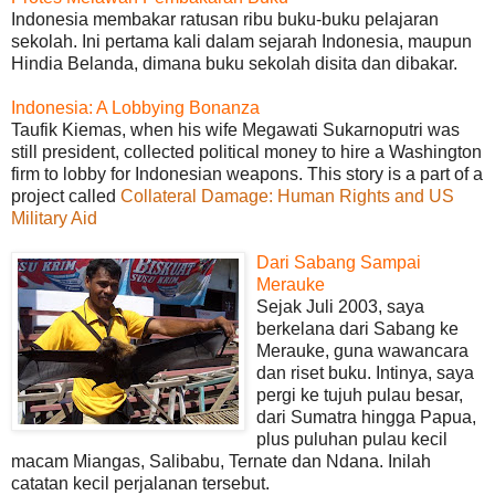
Indonesia membakar ratusan ribu buku-buku pelajaran
sekolah. Ini pertama kali dalam sejarah Indonesia, maupun
Hindia Belanda, dimana buku sekolah disita dan dibakar.
Indonesia: A Lobbying Bonanza
Taufik Kiemas, when his wife Megawati Sukarnoputri was
still president, collected political money to hire a Washington
firm to lobby for Indonesian weapons. This story is a part of a
project called
Collateral Damage: Human Rights and US
Military Aid
Dari Sabang Sampai
Merauke
Sejak Juli 2003, saya
berkelana dari Sabang ke
Merauke, guna wawancara
dan riset buku. Intinya, saya
pergi ke tujuh pulau besar,
dari Sumatra hingga Papua,
plus puluhan pulau kecil
macam Miangas, Salibabu, Ternate dan Ndana. Inilah
catatan kecil perjalanan tersebut.