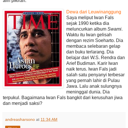
alih pikiran.
Dewa dari Leuwinanggung
Saya meliput Iwan Fals
sejak 1990 ketika dia
meluncurkan album
Swami
.
Waktu itu Iwan gelisah
dengan rezim Soeharto. Dia
membaca selebaran gelap
dan buku terlarang. Dia
belajar dari W.S. Rendra dan
Arief Budiman. Karir Iwan
naik terus. Iwan Fals jadi
salah satu penyanyi terbesar
yang pernah lahir di Pulau
Jawa. Lalu anak sulungnya
meninggal dunia. Dia
terpukul. Bagaimana Iwan Fals bangkit dari kerusuhan jiwa
dan menjadi saksi?
andreasharsono
at
11:34 AM