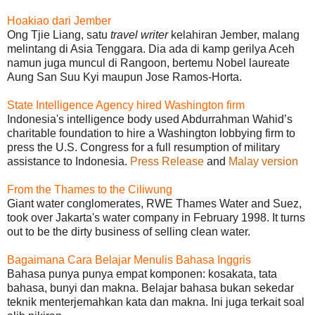
Hoakiao dari Jember
Ong Tjie Liang, satu
travel writer
kelahiran Jember, malang
melintang di Asia Tenggara. Dia ada di kamp gerilya Aceh
namun juga muncul di Rangoon, bertemu Nobel laureate
Aung San Suu Kyi maupun Jose Ramos-Horta.
State Intelligence Agency hired Washington firm
Indonesia's intelligence body used Abdurrahman Wahid’s
charitable foundation to hire a Washington lobbying firm to
press the U.S. Congress for a full resumption of military
assistance to Indonesia.
Press Release
and
Malay version
From the Thames to the Ciliwung
Giant water conglomerates, RWE Thames Water and Suez,
took over Jakarta's water company in February 1998. It turns
out to be the dirty business of selling clean water.
Bagaimana Cara Belajar Menulis Bahasa Inggris
Bahasa punya punya empat komponen: kosakata, tata
bahasa, bunyi dan makna. Belajar bahasa bukan sekedar
teknik menterjemahkan kata dan makna. Ini juga terkait soal