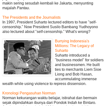
makin sering sesudah kembali ke Jakarta, menyunting
majalah
Pantau
.
The Presidents and the Journalists
In 1997, President Suharto lectured editors to have "self-
censorship." Now President Susilo Bambang Yudhoyono
also lectured about "self-censorship." What's wrong?
Burrying Indonesia's
Millions: The Legacy of
Suharto
Suharto introduced a
"business model" for soldiers
and businessmen. He built
ties to merchants Liem Sioe
Liong and Bob Hasan,
accummulating immense
wealth while using violence to repress dissension.
Kronologi Pengasuhan Norman
Norman kekurangan waktu belajar, istirahat dan bermain
sejak dipindahkan ibunya dari Pondok Indah ke Bintaro.