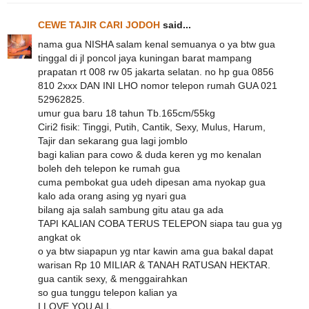
CEWE TAJIR CARI JODOH
said...
nama gua NISHA salam kenal semuanya o ya btw gua
tinggal di jl poncol jaya kuningan barat mampang
prapatan rt 008 rw 05 jakarta selatan. no hp gua 0856
810 2xxx DAN INI LHO nomor telepon rumah GUA 021
52962825.
umur gua baru 18 tahun Tb.165cm/55kg
Ciri2 fisik: Tinggi, Putih, Cantik, Sexy, Mulus, Harum,
Tajir dan sekarang gua lagi jomblo
bagi kalian para cowo & duda keren yg mo kenalan
boleh deh telepon ke rumah gua
cuma pembokat gua udeh dipesan ama nyokap gua
kalo ada orang asing yg nyari gua
bilang aja salah sambung gitu atau ga ada
TAPI KALIAN COBA TERUS TELEPON siapa tau gua yg
angkat ok
o ya btw siapapun yg ntar kawin ama gua bakal dapat
warisan Rp 10 MILIAR & TANAH RATUSAN HEKTAR.
gua cantik sexy, & menggairahkan
so gua tunggu telepon kalian ya
I LOVE YOU ALL