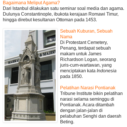
Bagaimana Meliput Agama?
Dari Istanbul dilakukan satu seminar soal media dan agama.
Dulunya Constantinople, ibukota kerajaan Romawi Timur,
hingga direbut kesultanan Ottoman pada 1453.
Sebuah Kuburan, Sebuah
Nama
Di Protestant Cemetery,
Penang, terdapat sebuah
makam untuk James
Richardson Logan, seorang
juris-cum-wartawan, yang
menciptakan kata
Indonesia
pada 1850.
Pelatihan Narasi Pontianak
Tribune Institute bikin pelatihan
narasi selama seminggu di
Pontianak. Acara ditambah
dengan jalan-jalan di
pelabuhan Senghi dan daerah
Beting.