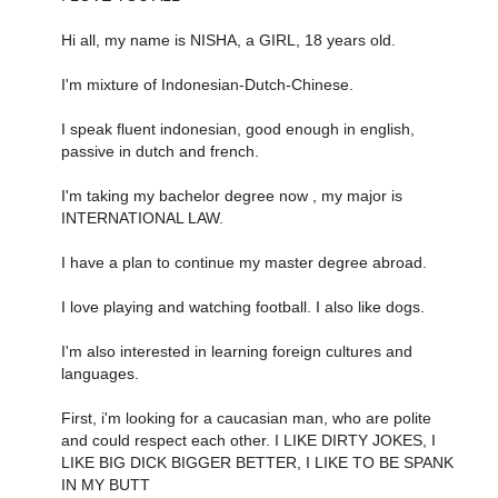
Hi all, my name is NISHA, a GIRL, 18 years old.
I'm mixture of Indonesian-Dutch-Chinese.
I speak fluent indonesian, good enough in english,
passive in dutch and french.
I'm taking my bachelor degree now , my major is
INTERNATIONAL LAW.
I have a plan to continue my master degree abroad.
I love playing and watching football. I also like dogs.
I'm also interested in learning foreign cultures and
languages.
First, i'm looking for a caucasian man, who are polite
and could respect each other. I LIKE DIRTY JOKES, I
LIKE BIG DICK BIGGER BETTER, I LIKE TO BE SPANK
IN MY BUTT