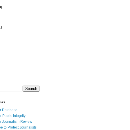
9)
1)
inks
r Database
r Public Integrity
a Journalism Review
e to Protect Journalists