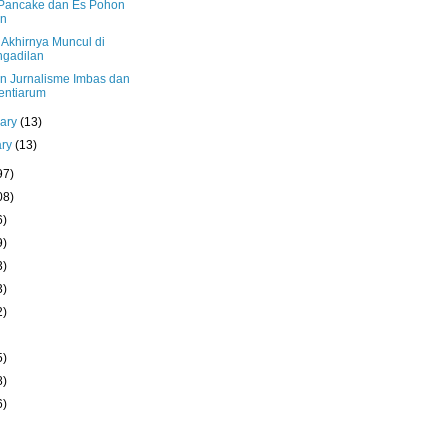
 Pancake dan Es Pohon
en
 Akhirnya Muncul di
gadilan
an Jurnalisme Imbas dan
entiarum
uary
(13)
ary
(13)
97)
08)
6)
9)
3)
3)
2)
5)
8)
6)