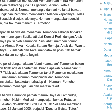
 polisi, Termohon menelepon Pemohon dan minta Pemohon
►
May
(
n “sekarang juga.” Di gedung Sarinah, ketika
►
April
wa polisi, Norman menangis dan lari ke lantai bawah,
mungkinan Pemohon memberikan telepon kepadanya. Jelas
▼
Marc
Sesudah dibujuk, akhirnya Norman mengatakan sendiri
Norma
epon, dia tak mau menemui Termohon.
Sil
Norma
apariah bahwa dia menemani Termohon sebagai tindakan
di 
on menelepon Susilahati dari Komisi Perlindungan Anak
Di Ap
nnya polisi oleh Termohon. Susilahati memberi nomor
Nonto
esar Ahmad Rivai, Kepala Satuan Remaja, Anak dan Wanita
Dana 
tnya, Susilahati dan Rivai mengatakan polisi tak berhak
ak dalam sengketa begini.
Media
Sidan
polisi dengan alasan “demi keamanan” Termohon bukan
Bre
n tidak ada di apartemen. Buat siapakah “keamanan” itu
Kemba
h? Tidak ada alasan Termohon takut Pemohon melakukan
Perlu
ru menemani Norman menghindar dari Termohon.
Di
enciptakan ketakutan terhadap diri Norman. Pemohon
Propo
 Norman menangis, lari dan merasa takut.
Ha
Apaka
on bahwa Pemohon pernah memukulnya di Cambridge,
Di
n mohon Hakim Mediasi mempelajari berkas Putusan
Serag
a Selatan No.488/Pdt.G/2003/PN.Jak.Sel serta membaca
Hi
mson
, 12 Januari 2000, berjudul “Dunster Evicts Tutor.”