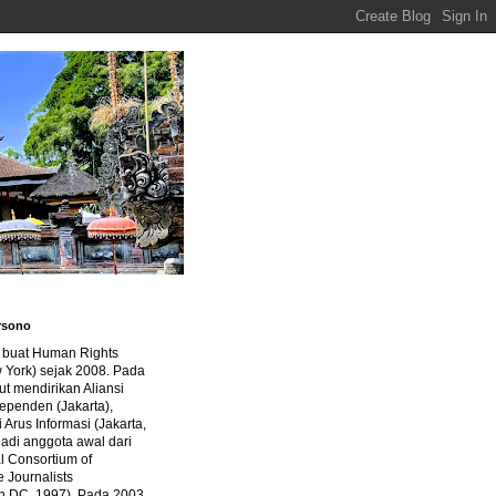
rsono
a buat Human Rights
 York) sejak 2008. Pada
ut mendirikan Aliansi
dependen (Jakarta),
di Arus Informasi (Jakarta,
jadi anggota awal dari
al Consortium of
e Journalists
n DC, 1997). Pada 2003,