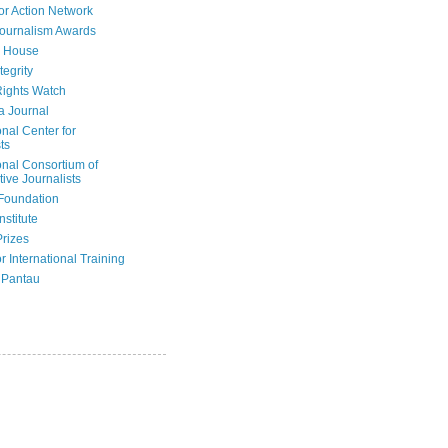
or Action Network
Journalism Awards
 House
tegrity
ights Watch
a Journal
onal Center for
ts
onal Consortium of
tive Journalists
Foundation
nstitute
Prizes
r International Training
 Pantau