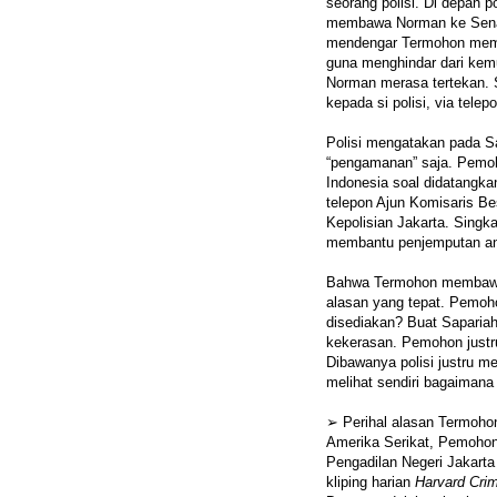
seorang polisi. Di depan
membawa Norman ke Senaya
mendengar Termohon memba
guna menghindar dari ke
Norman merasa tertekan. 
kepada si polisi, via tel
Polisi mengatakan pada S
“pengamanan” saja. Pemoh
Indonesia soal didatangka
telepon Ajun Komisaris B
Kepolisian Jakarta. Singka
membantu penjemputan an
Bahwa Termohon membawa 
alasan yang tepat. Pemoho
disediakan? Buat Saparia
kekerasan. Pemohon just
Dibawanya polisi justru m
melihat sendiri bagaimana
➢ Perihal alasan Termoh
Amerika Serikat, Pemoho
Pengadilan Negeri Jakart
kliping harian
Harvard Cri