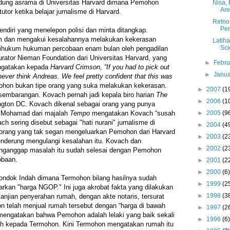
dung asrama di Universitas Harvard dimana Pemohon
Nisa,
Ar
utor ketika belajar jurnalisme di Harvard.
Retno
Pen
ndiri yang menelepon polisi dan minta ditangkap.
 dan mengakui kesalahannya melakukan kekerasan
Latih
Sci
ihukum hukuman percobaan enam bulan oleh pengadilan
urator Nieman Foundation dari Universitas Harvard, yang
►
Febr
gatakan kepada
Harvard Crimson, “If you had to pick out
►
Janu
never think Andreas. We feel pretty confident that this was
ohon bukan tipe orang yang suka melakukan kekerasan.
►
2007
(1
sembarangan. Kovach pernah jadi kepala biro harian
The
►
2006
(1
gton DC. Kovach dikenal sebagai orang yang punya
►
2005
(9
n Mohamad dari majalah
Tempo
mengatakan Kovach “susah
ch sering disebut sebagai "hati nurani" jurnalisme di
►
2004
(4
a orang yang tak segan mengeluarkan Pemohon dari Harvard
►
2003
(2
enderung mengulangi kesalahan itu. Kovach dan
►
2002
(2
nganggap masalah itu sudah selesai dengan Pemohon
obaan.
►
2001
(2
►
2000
(6)
Pondok Indah dimana Termohon bilang hasilnya sudah
►
1999
(2
arkan "harga NGOP." Ini juga akrobat fakta yang dilakukan
►
1998
(3
anjian penyerahan rumah, dengan akte notaris, tersurat
 telah menjual rumah tersebut dengan “harga di bawah
►
1997
(2
mengatakan bahwa Pemohon adalah lelaki yang baik sekali
►
1996
(6)
h kepada Termohon. Kini Termohon mengatakan rumah itu