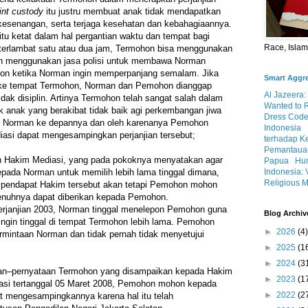
oint custody
itu justru membuat anak tidak mendapatkan
senangan, serta terjaga kesehatan dan kebahagiaannya.
u ketat dalam hal pergantian waktu dan tempat bagi
Race, Isla
terlambat satu atau dua jam, Termohon bisa menggunakan
ah menggunakan jasa polisi untuk membawa Norman
on ketika Norman ingin memperpanjang semalam. Jika
Smart Aggr
 ke tempat Termohon, Norman dan Pemohon dianggap
Al Jazeera:
idak disiplin. Artinya Termohon telah sangat salah dalam
Wanted to 
uk anak yang berakibat tidak baik agi perkembangan jiwa
Dress Code
 Norman ke depannya dan oleh karenanya Pemohon
Indonesia
si dapat mengesampingkan perjanjian tersebut;
terhadap K
Pemantauan
an Hakim Mediasi, yang pada pokoknya menyatakan agar
Papua
Hum
Indonesia: 
ada Norman untuk memilih lebih lama tinggal dimana,
Religious M
pendapat Hakim tersebut akan tetapi Pemohon mohon
enuhnya dapat diberikan kepada Pemohon.
erjanjian 2003, Norman tinggal menelepon Pemohon guna
Blog Archiv
ngin tinggal di tempat Termohon lebih lama. Pemohon
►
2026
(4)
ermintaan Norman dan tidak pernah tidak menyetujui
►
2025
(1
►
2024
(3
aan–pernyataan Termohon yang disampaikan kepada Hakim
►
2023
(1
asi tertanggal 05 Maret 2008, Pemohon mohon kepada
►
2022
(2
t mengesampingkannya karena hal itu telah