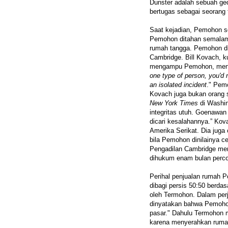
Dunster adalah sebuah ge
bertugas sebagai seorang t
Saat kejadian, Pemohon se
Pemohon ditahan semalam
rumah tangga. Pemohon d
Cambridge. Bill Kovach, k
mengampu Pemohon, men
one type of person, you'd 
an isolated incident
." Pem
Kovach juga bukan orang 
New York Times
di Washin
integritas utuh. Goenawa
dicari kesalahannya.” Kova
Amerika Serikat. Dia jug
bila Pemohon dinilainya c
Pengadilan Cambridge me
dihukum enam bulan perc
Perihal penjualan rumah 
dibagi persis 50:50 berdas
oleh Termohon. Dalam perj
dinyatakan bahwa Pemohon
pasar." Dahulu Termohon 
karena menyerahkan ruma