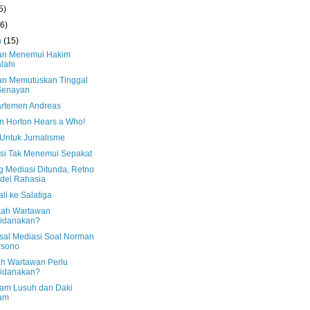
5)
(6)
h
(15)
n Menemui Hakim
alahi
n Memutuskan Tinggal
Senayan
artemen Andreas
n Horton Hears a Who!
Untuk Jurnalisme
si Tak Menemui Sepakat
g Mediasi Ditunda, Retno
del Rahasia
li ke Salatiga
kah Wartawan
pidanakan?
sal Mediasi Soal Norman
rsono
h Wartawan Perlu
pidanakan?
am Lusuh dan Daki
tam