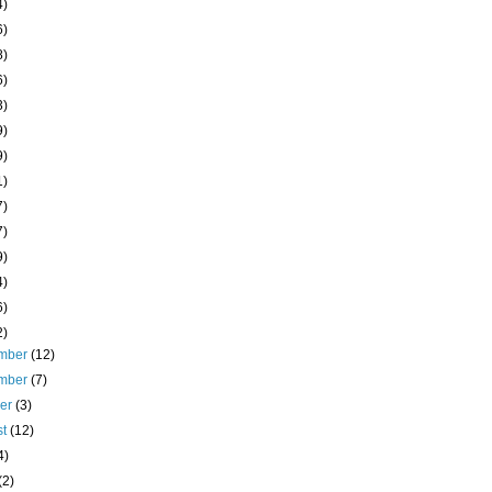
4)
6)
8)
6)
3)
9)
9)
1)
7)
7)
9)
4)
6)
2)
mber
(12)
mber
(7)
ber
(3)
st
(12)
4)
(2)