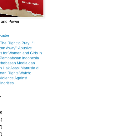
m and Power
egator
 The Right to Pray
“I
Run Away”: Abusive
s for Women and Girls in
Pembatasan Indonesia
ebebasan Media dan
 Hak Asasi Manusia di
an Rights Watch:
Violence Against
inorities
e
6)
1)
7)
7)