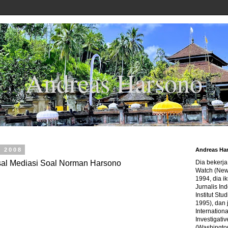
Andreas Harsono
, 2008
Andreas Ha
al Mediasi Soal Norman Harsono
Dia bekerj
Watch (New
1994, dia ik
Jurnalis In
Institut Stu
1995), dan 
Internation
Investigativ
(Washingto