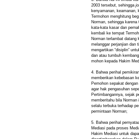
2003 tersebut, sehingga
j
kenyamanan, keamanan, ke
Termohon menghitung begit
Norman, sehingga karena 
kata-kata kasar dan pern
kembali ke tempat Termoh
Norman terlambat datang
melanggar perjanjian dan t
mengartikan “disiplin” unt
dan atau tumbuh kembang
mohon kepada Hakim Media
4. Bahwa perihal pemikir
memberikan kebebasan kep
Pemohon sepakat dengan 
agar hak pengasuhan sep
Pertimbangannya, sejak p
memberitahu bila Norman i
selalu terbuka terhadap p
permintaan Norman;
5. Bahwa perihal pernyat
Mediasi pada proses Medi
Hakim Mediasi untuk dapa