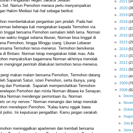
tusan Pengadilan Negeri Jakarta Selatan
►
2021
(3
k.Sel. Namun Pemohon merasa perlu menyampaikan
►
2020
(3
ngan Hakim Mediasi hal–hal sebagai berikut:
►
2019
(2
hon memberlakukan pergantian jam pindah. Pada hari
►
2018
(1
Norman beberapa kali mengatakan kepada Termohon via
►
2017
(2
in tinggal bersama Pemohon semalam lebih lama. Norman
►
2016
(1
aran waktu tinggal selama liburan, Norman bisa tinggal di
►
2015
(2
ma Pemohon, hingga Minggu siang. Liburan Lebaran
bersama Termohon terus-menerus. Termohon bersikeras
►
2014
(5
a di Bintaro. Norman tetap mengatakan tidak mau. Ada
►
2013
(3
mohon menyaksikan bagaimana Norman akhirnya menolak
►
2012
(2
n mengingat perintah dilakukan termohon terus-menerus.
►
2011
(5
 pergi makan malam bersama Pemohon, Termohon datang
►
2010
(4
leh Sapariah Saturi, isteri Pemohon, serta ibunya, yang
►
2009
(7
ung dari Pontianak. Sapariah mempersilahkan Termohon
▼
2008
(9
menelepon Pemohon dan minta Norman dibawa ke Senayan.
►
Dece
etika Norman mendengar permintaan itu, Norman
ets on my nerves
.” Norman menangis dan tetap menolak
►
Nove
ohon menelepon Pemohon, “Kalau kamu nggak bawa
►
Octo
l polisi. Ini keputusan pengadilan. Kamu jangan serakah.
►
Augu
►
July
(
rmohon meninggalkan apartemen dan kembali bersama
►
June