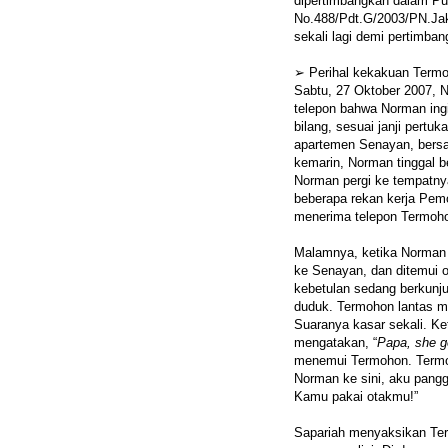
dipertimbangkan dalam Pu
No.488/Pdt.G/2003/PN.Ja
sekali lagi demi pertimba
➢ Perihal kekakuan Termo
Sabtu, 27 Oktober 2007, 
telepon bahwa Norman ing
bilang, sesuai janji pertuk
apartemen Senayan, bersa
kemarin, Norman tinggal 
Norman pergi ke tempatny
beberapa rekan kerja Pe
menerima telepon Termoho
Malamnya, ketika Norman
ke Senayan, dan ditemui o
kebetulan sedang berkunj
duduk. Termohon lantas 
Suaranya kasar sekali. K
mengatakan, “
Papa, she g
menemui Termohon. Term
Norman ke sini, aku panggi
Kamu pakai otakmu!”
Sapariah menyaksikan Te