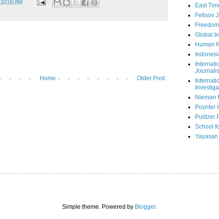
t
10:00 AM
East Tim
Fetisov 
Freedom
Global In
Human R
Indonesi
Internati
Journalis
Home
Older Post
Internati
Investiga
Nieman 
Poynter I
Pulitzer 
School fo
Yayasan
Simple theme. Powered by
Blogger
.