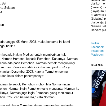
k.Sel
dia ikut me
(Jakarta) 
rta Selatan
(Jayapura, 
33
di Universi
(Salatiga)
dia belajar
hon
Nieman Fell
Harvard (C
ada tanggal 05 Maret 2008, maka bersama ini kami
Twitter
gai berikut:
Facebook
Instagram
 kepada Hakim Mediasi untuk memberikan hak
Mastodon
, Norman Harsono, kepada Pemohon. Dasarnya, Norman
 penuh ada pada Pemohon. Norman berhak mengunjungi
Book Sale
an mau. Pemohon tidak ingin konsep
joint custody
perjanjian Desember 2003, karena Termohon sering
u dan kaku dalam penerapannya;
nginan tersebut, Pemohon mohon bila Norman ingin
mohon, Norman ingin Pemohon yang mengantar Norman ke
liknya, Norman juga ingin Pemohon, yang menjemput
hon. "
You can be trusted
," kata Norman;
arena kekakuan Termohon dalam menerapkan perjanjian