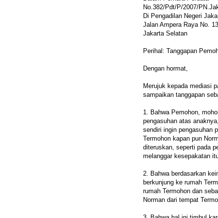
No.382/Pdt/P/2007/PN.Ja
Di Pengadilan Negeri Jaka
Jalan Ampera Raya No. 1
Jakarta Selatan
Perihal: Tanggapan Pemo
Dengan hormat,
Merujuk kepada mediasi p
sampaikan tanggapan seba
1. Bahwa Pemohon, mohon
pengasuhan atas anaknya
sendiri ingin pengasuhan
Termohon kapan pun Norm
diteruskan, seperti pada 
melanggar kesepakatan it
2. Bahwa berdasarkan kei
berkunjung ke rumah Ter
rumah Termohon dan seba
Norman dari tempat Termo
3. Bahwa hal ini timbul k