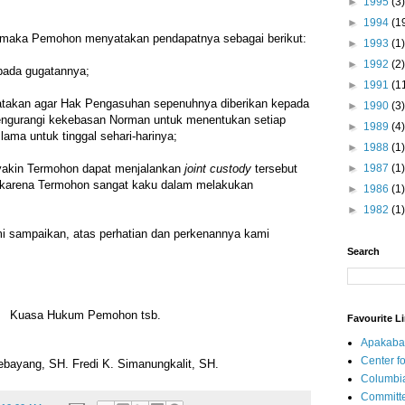
►
1995
(3)
►
1994
(1
, maka Pemohon menyatakan pendapatnya sebagai berikut:
►
1993
(1)
►
1992
(2)
pada gugatannya;
►
1991
(1
akan agar Hak Pengasuhan sepenuhnya diberikan kepada
►
1990
(3)
ngurangi kekebasan Norman untuk menentukan setiap
►
1989
(4)
lama untuk tinggal sehari-harinya;
►
1988
(1)
►
1987
(1)
yakin Termohon dapat menjalankan
joint custody
tersebut
 karena Termohon sangat kaku dalam melakukan
►
1986
(1)
►
1982
(1)
mi sampaikan, atas perhatian dan perkenannya kami
Search
Kuasa Hukum Pemohon tsb.
Favourite L
Apakaba
Center fo
bayang, SH. Fredi K. Simanungkalit, SH.
Columbi
Committe