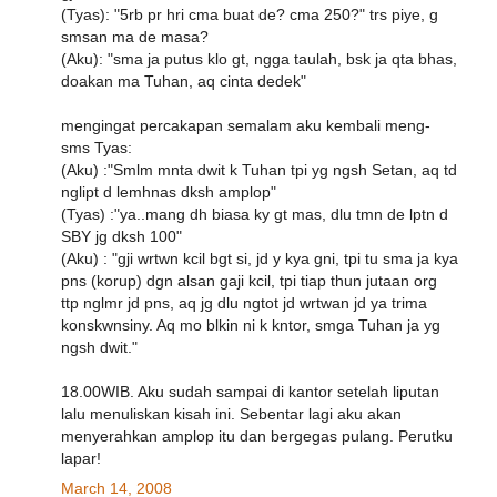
(Tyas): "5rb pr hri cma buat de? cma 250?" trs piye, g
smsan ma de masa?
(Aku): "sma ja putus klo gt, ngga taulah, bsk ja qta bhas,
doakan ma Tuhan, aq cinta dedek"
mengingat percakapan semalam aku kembali meng-
sms Tyas:
(Aku) :"Smlm mnta dwit k Tuhan tpi yg ngsh Setan, aq td
nglipt d lemhnas dksh amplop"
(Tyas) :"ya..mang dh biasa ky gt mas, dlu tmn de lptn d
SBY jg dksh 100"
(Aku) : "gji wrtwn kcil bgt si, jd y kya gni, tpi tu sma ja kya
pns (korup) dgn alsan gaji kcil, tpi tiap thun jutaan org
ttp nglmr jd pns, aq jg dlu ngtot jd wrtwan jd ya trima
konskwnsiny. Aq mo blkin ni k kntor, smga Tuhan ja yg
ngsh dwit."
18.00WIB. Aku sudah sampai di kantor setelah liputan
lalu menuliskan kisah ini. Sebentar lagi aku akan
menyerahkan amplop itu dan bergegas pulang. Perutku
lapar!
March 14, 2008