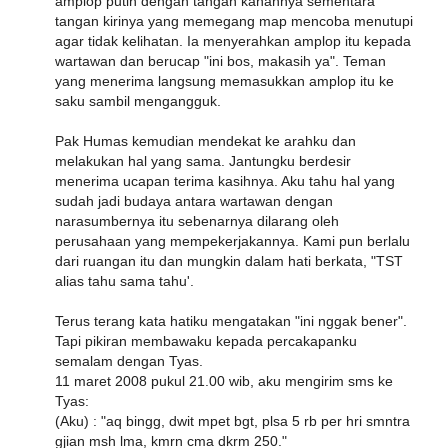
amplop putih dengan tangan kanannya sementara
tangan kirinya yang memegang map mencoba menutupi
agar tidak kelihatan. Ia menyerahkan amplop itu kepada
wartawan dan berucap "ini bos, makasih ya". Teman
yang menerima langsung memasukkan amplop itu ke
saku sambil mengangguk.
Pak Humas kemudian mendekat ke arahku dan
melakukan hal yang sama. Jantungku berdesir
menerima ucapan terima kasihnya. Aku tahu hal yang
sudah jadi budaya antara wartawan dengan
narasumbernya itu sebenarnya dilarang oleh
perusahaan yang mempekerjakannya. Kami pun berlalu
dari ruangan itu dan mungkin dalam hati berkata, "TST
alias tahu sama tahu'.
Terus terang kata hatiku mengatakan "ini nggak bener".
Tapi pikiran membawaku kepada percakapanku
semalam dengan Tyas.
11 maret 2008 pukul 21.00 wib, aku mengirim sms ke
Tyas:
(Aku) : "aq bingg, dwit mpet bgt, plsa 5 rb per hri smntra
gjian msh lma, kmrn cma dkrm 250."