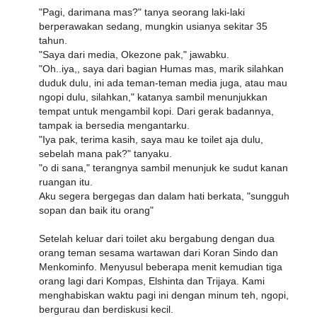
"Pagi, darimana mas?" tanya seorang laki-laki
berperawakan sedang, mungkin usianya sekitar 35
tahun.
"Saya dari media, Okezone pak," jawabku.
"Oh..iya,, saya dari bagian Humas mas, marik silahkan
duduk dulu, ini ada teman-teman media juga, atau mau
ngopi dulu, silahkan," katanya sambil menunjukkan
tempat untuk mengambil kopi. Dari gerak badannya,
tampak ia bersedia mengantarku.
"Iya pak, terima kasih, saya mau ke toilet aja dulu,
sebelah mana pak?" tanyaku.
"o di sana," terangnya sambil menunjuk ke sudut kanan
ruangan itu.
Aku segera bergegas dan dalam hati berkata, "sungguh
sopan dan baik itu orang"
Setelah keluar dari toilet aku bergabung dengan dua
orang teman sesama wartawan dari Koran Sindo dan
Menkominfo. Menyusul beberapa menit kemudian tiga
orang lagi dari Kompas, Elshinta dan Trijaya. Kami
menghabiskan waktu pagi ini dengan minum teh, ngopi,
bergurau dan berdiskusi kecil.