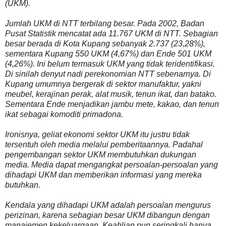
(UKM).
Jumlah UKM di NTT terbilang besar. Pada 2002, Badan
Pusat Statistik mencatat ada 11.767 UKM di NTT. Sebagian
besar berada di Kota Kupang sebanyak 2.737 (23,28%),
sementara Kupang 550 UKM (4,67%) dan Ende 501 UKM
(4,26%). Ini belum termasuk UKM yang tidak teridentifikasi.
Di sinilah denyut nadi perekonomian NTT sebenarnya. Di
Kupang umumnya bergerak di sektor manufaktur, yakni
meubel, kerajinan perak, alat musik, tenun ikat, dan batako.
Sementara Ende menjadikan jambu mete, kakao, dan tenun
ikat sebagai komoditi primadona.
Ironisnya, geliat ekonomi sektor UKM itu justru tidak
tersentuh oleh media melalui pemberitaannya. Padahal
pengembangan sektor UKM membutuhkan dukungan
media. Media dapat mengangkat persoalan-persoalan yang
dihadapi UKM dan memberikan informasi yang mereka
butuhkan.
Kendala yang dihadapi UKM adalah persoalan mengurus
perizinan, karena sebagian besar UKM dibangun dengan
manajemen kekeluargaan. Keahlian pun seringkali hanya