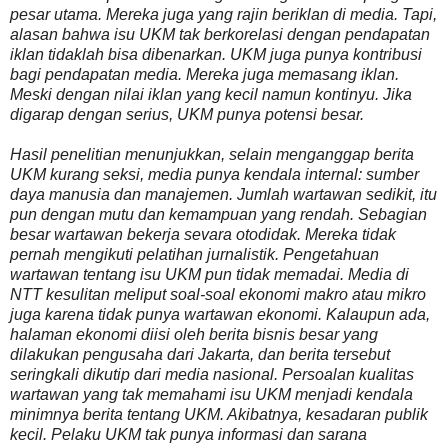
pesar utama. Mereka juga yang rajin beriklan di media. Tapi,
alasan bahwa isu UKM tak berkorelasi dengan pendapatan
iklan tidaklah bisa dibenarkan. UKM juga punya kontribusi
bagi pendapatan media. Mereka juga memasang iklan.
Meski dengan nilai iklan yang kecil namun kontinyu. Jika
digarap dengan serius, UKM punya potensi besar.
Hasil penelitian menunjukkan, selain menganggap berita
UKM kurang seksi, media punya kendala internal: sumber
daya manusia dan manajemen. Jumlah wartawan sedikit, itu
pun dengan mutu dan kemampuan yang rendah. Sebagian
besar wartawan bekerja sevara otodidak. Mereka tidak
pernah mengikuti pelatihan jurnalistik. Pengetahuan
wartawan tentang isu UKM pun tidak memadai. Media di
NTT kesulitan meliput soal-soal ekonomi makro atau mikro
juga karena tidak punya wartawan ekonomi. Kalaupun ada,
halaman ekonomi diisi oleh berita bisnis besar yang
dilakukan pengusaha dari Jakarta, dan berita tersebut
seringkali dikutip dari media nasional. Persoalan kualitas
wartawan yang tak memahami isu UKM menjadi kendala
minimnya berita tentang UKM. Akibatnya, kesadaran publik
kecil. Pelaku UKM tak punya informasi dan sarana