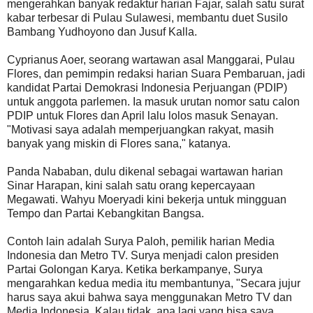
mengerahkan banyak redaktur harian Fajar, salah satu surat
kabar terbesar di Pulau Sulawesi, membantu duet Susilo
Bambang Yudhoyono dan Jusuf Kalla.
Cyprianus Aoer, seorang wartawan asal Manggarai, Pulau
Flores, dan pemimpin redaksi harian Suara Pembaruan, jadi
kandidat Partai Demokrasi Indonesia Perjuangan (PDIP)
untuk anggota parlemen. Ia masuk urutan nomor satu calon
PDIP untuk Flores dan April lalu lolos masuk Senayan.
"Motivasi saya adalah memperjuangkan rakyat, masih
banyak yang miskin di Flores sana," katanya.
Panda Nababan, dulu dikenal sebagai wartawan harian
Sinar Harapan, kini salah satu orang kepercayaan
Megawati. Wahyu Moeryadi kini bekerja untuk mingguan
Tempo dan Partai Kebangkitan Bangsa.
Contoh lain adalah Surya Paloh, pemilik harian Media
Indonesia dan Metro TV. Surya menjadi calon presiden
Partai Golongan Karya. Ketika berkampanye, Surya
mengarahkan kedua media itu membantunya, "Secara jujur
harus saya akui bahwa saya menggunakan Metro TV dan
Media Indonesia. Kalau tidak, apa lagi yang bisa saya