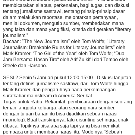
membicarakan silabus, perkenalan, bagi tugas, dan diskusi
tentang jurnalisme sastrawi, tentang prinsip-prinsip dasar
dalam melakukan reportase, melontarkan pertanyaan,
menilai dokumen, mengutip sumber, membedakan mana
yang fakta dan mana yang fiksi, kriteria dari gerakan “literary
journalism.”
Bacaan: "The New Journalism" oleh Tom Wolfe; "Literary
Journalism: Breakable Rules for Literary Journalists" oleh
Mark Kramer; “The Girl of the Year” oleh Tom Wolfe; “Dua
Jam Bersama Hasan Tiro“ oleh Arif Zulkifli dari Tempo oleh
Steele dan Harsono.
SESI 2 Senin 5 Januari pukul 13:00-15:00 - Diskusi lanjutan
tentang definisi jurnalisme sastrawi, dari Tom Wolfe hingga
Mark Kramer, dan pengaruhnya pada perkembangan
suratkabar mainstream di Amerika Serikat.
Tugas untuk Rabu: Rekamlah pembicaraan dengan seorang
teman, anggota keluarga, atau seorang nara sumber,
dengan tujuan bahan itu bisa dijadikan sebuah narasi
(monolog). Buat transkripnya, lalu disunting sehingga enak
dibaca. Topiknya bisa apa saja tapi yang bisa memikat
pembaca untuk membaca narasi itu. Modelnya “Sebuah