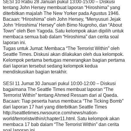
SESI 10 Rabu 28 Januari pukul 13:00-15:00 – Diskusi
tentang John Hersey membuat laporan “Hiroshima” yang
diterbitkan majalah The New Yorker pada Agustus 1946.
Bacaan: “Hiroshima” oleh John Hersey, “Menyusuri Jejak
John ‘Hiroshima’ Hersey” oleh Bimo Nugroho, dan “About
Town” oleh Ben Yagoda. Satu kelompok akan dipilih untuk
membaca semua bab dalam “Hiroshima” dan cerita soal
laporan ini.
Tugas untuk Jumat: Membaca “The Terrorist Within” oleh
Seattle Times. Diskusi akan dilakukan oleh dua kelompok.
Kelompok pertama bertugas menerangkan bagian pertama
dari laporan tersebut sedang kelompok kedua
mendiskusikan bagian terakhir.
SESI 11 Jumat 30 Januari pukul 10:00-12:00 – Diskusi
bagaimana The Seattle Times membuat laporan “The
Terrrorist Within” tentang Ahmed Ressam dari al Qaeda.
Bacaan: Tiap peserta harus membaca “The Ticking Bomb”
dari laporan 17 hari yang diterbitkan Seattle Times
http://seattletimes.nwsource.com/news/nation-
world/terroristwithin/chapter11.html. Satu kelompok akan
membaca 17 bab dalam “The Terrorist Within” dan cerita
soal laporan ini.