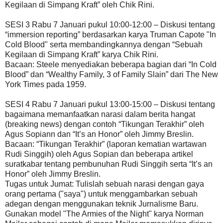
Kegilaan di Simpang Kraft” oleh Chik Rini.
SESI 3 Rabu 7 Januari pukul 10:00-12:00 – Diskusi tentang
“immersion reporting” berdasarkan karya Truman Capote "In
Cold Blood" serta membandingkannya dengan “Sebuah
Kegilaan di Simpang Kraft” karya Chik Rini.
Bacaan: Steele menyediakan beberapa bagian dari “In Cold
Blood” dan “Wealthy Family, 3 of Family Slain” dari The New
York Times pada 1959.
SESI 4 Rabu 7 Januari pukul 13:00-15:00 – Diskusi tentang
bagaimana memanfaatkan narasi dalam berita hangat
(breaking news) dengan contoh “Tikungan Terakhir” oleh
Agus Sopiann dan “It’s an Honor” oleh Jimmy Breslin.
Bacaan: “Tikungan Terakhir” (laporan kematian wartawan
Rudi Singgih) oleh Agus Sopian dan beberapa artikel
suratkabar tentang pembunuhan Rudi Singgih serta “It’s an
Honor” oleh Jimmy Breslin.
Tugas untuk Jumat: Tulislah sebuah narasi dengan gaya
orang pertama ("saya") untuk menggambarkan sebuah
adegan dengan menggunakan teknik Jurnalisme Baru.
Gunakan model "The Armies of the Night" karya Norman