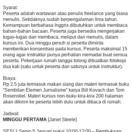
Syarat:
Peserta adalah wartawan atau penulis freelance yang biasa
menulis. Setidaknya sudah berpengalaman lima tahun.
Kemampuan berbahasa Inggris dibutuhkan untuk membaca
bahan-bahan bacaan. Peserta juga bersedia mengerjakan
tugas-tugas dari membaca, meliput dan menulis, dalam
kursus ini. Dua minggu penuh si peserta diminta
memberikan konsentrasi pada kursus. Peserta maksimal 15
orang agar instruktur punya perhatian memadai buat semua
peserta. Pekerjaan rumah tangga tolong dibuatkan fotokopi
dua kali (satu untuk peserta dan satunya untuk instruktur).
Biaya:
Rp 2.5 juta termasuk makan siang dan materi termasuk buku
“Sembilan Elemen Jurnalisme” karya Bill Kovach dan Tom
Rosenstiel. Materi kursus non-buku kira-kira 200 halaman
akan dikirim ke peserta lebih dulu untuk dibaca di rumah.
Jadwal:
MINGGU PERTAMA
[Janet Steele]
SESI 1 Senin 5 Januari pukul 10:00-12:00 – Pembukaan: