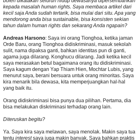
boleh dikatakan seluruh hidup dewasanya dipersembahkan
kepada masalah human rights. Saya membaca artikel dari
kecil saja Anda sudah tertarik, bisa mulai dari situ. Apa yang
mendorong anda bisa
sustainable
, bisa konsisten sekian
tahun dalam human rights dan sekarang Anda ngapain?
Andreas Harsono
: Saya ini orang Tionghoa, ketika jaman
Orde Baru, orang Tionghoa didiskriminasi, masuk sekolah
sulit, nama dipaksa ganti, bahkan identitas pun di ganti,
agama juga dilarang. Konghucu dilarang. Jadi ketika kecil
saya merasakan betul bagaimana orang itu didiskriminasi.
Saya kagum dengan Yap Thiam Hien, Mochtar Lubis, yang
menurut saya, berani bersuara untuk orang minoritas. Saya
kira menarik bila dewasa, kita memperjuangkan hal-hal
yang baik itu.
Orang didiskriminasi bisa punya dua pilihan. Pertama, dia
bisa melakukan diskriminasi terhadap orang lain.
Diteruskan begitu?
Ya. Saya kira saya melawan, saya menolak. Makin saya tua
tentu
interest
saya juga makin banyak. Saya bahkan praktis