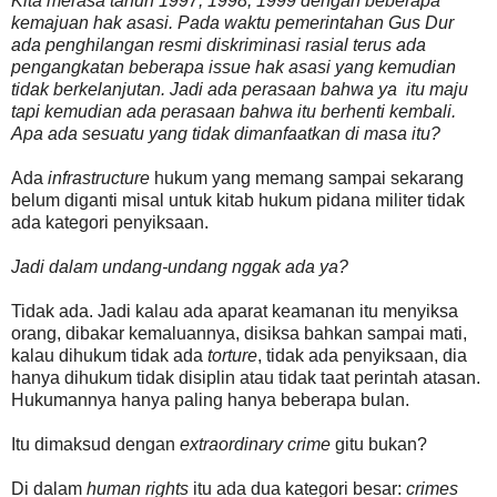
Kita merasa tahun 1997, 1998, 1999 dengan beberapa
kemajuan hak asasi. Pada waktu pemerintahan Gus Dur
ada penghilangan resmi diskriminasi rasial terus ada
pengangkatan beberapa issue hak asasi yang kemudian
tidak berkelanjutan. J
adi ada perasaan bahwa ya itu maju
tapi kemudian ada perasaan bahwa itu berhenti kembali.
Apa ada sesuatu yang tidak dimanfaatkan di masa itu?
Ada
infrastructure
hukum yang memang sampai sekarang
belum diganti misal untuk kitab hukum pidana militer tidak
ada kategori penyiksaan.
Jadi dalam undang-undang nggak ada ya?
Tidak ada. Jadi kalau ada aparat keamanan itu menyiksa
orang, dibakar kemaluannya, disiksa bahkan sampai mati,
kalau dihukum tidak ada
torture
, tidak ada penyiksaan, dia
hanya dihukum tidak disiplin atau tidak taat perintah atasan.
Hukumannya hanya paling hanya beberapa bulan.
Itu dimaksud dengan
extraordinary crime
gitu bukan?
Di dalam
human rights
itu ada dua kategori besar:
crimes