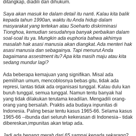
ditangkap, diadili dan dihukum.
Saya akan masuk ke dalam detail itu nanti. Kalau kita balik
kepada tahun 1990an, waktu itu Anda hidup dalam
masyarakat yang tertekan atau Soeharto diskriminasi
Tionghoa, kemudian sesudahnya banyak perbaikan dalam
soal-soal itu ya. Mungkin ada euphoria bahwa akhirnya
masalah hak asasi manusia akan diangkat. Ada menteri hak
asasi manusia dan sebagainya. Tapi menurut Anda
bagaimana assestment itu? Apa kita masih maju atau kita
sedang mundur lagi?
Ada beberapa kemajuan yang signifikan. Misal ada
pemilihan umum, mencoblosnya bebas gitu, tidak ada
represi, lantas tidak ada organisasi tunggal. Kalau dulu kan
buruh tunggal, semua tunggal. Namun tentu banyak hal
yang tidak dilakukan terutama keadilan. Mengadili orang-
orang yang bersalah. Praktis ada budaya inpunitas di
Indonesia. Paling besar tentu kasus 1965-66. Selama kasus
1965-66 --ibunda dari seluruh kekerasan di Indonesia-- tidak
dibereskan,impunitas akan tetap ada.
Jadi ada benang merah dari 65 sampai kepada sekarang?