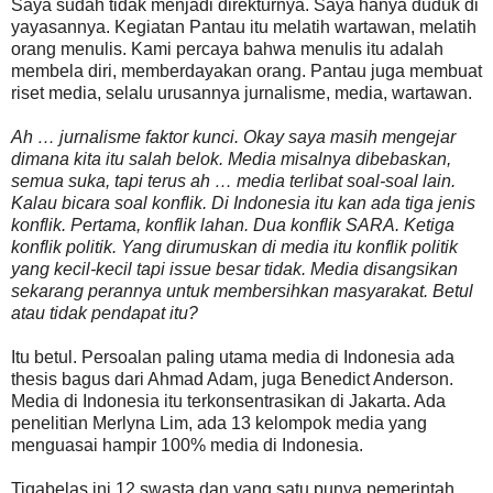
Saya sudah tidak menjadi direkturnya. Saya hanya duduk di
yayasannya. Kegiatan Pantau itu melatih wartawan, melatih
orang menulis. Kami percaya bahwa menulis itu adalah
membela diri, memberdayakan orang. Pantau juga membuat
riset media, selalu urusannya jurnalisme, media, wartawan.
Ah … jurnalisme faktor kunci. Okay saya masih mengejar
dimana kita itu salah belok. Media misalnya dibebaskan,
semua suka, tapi terus ah … media terlibat soal-soal lain.
Kalau bicara soal konflik. Di Indonesia itu kan ada tiga jenis
konflik. Pertama, konflik lahan. Dua konflik SARA. Ketiga
konflik politik. Yang dirumuskan di media itu konflik politik
yang kecil-kecil tapi issue besar tidak. Media disangsikan
sekarang perannya untuk membersihkan masyarakat. Betul
atau tidak pendapat itu?
Itu betul. Persoalan paling utama media di Indonesia ada
thesis bagus dari Ahmad Adam, juga Benedict Anderson.
Media di Indonesia itu terkonsentrasikan di Jakarta. Ada
penelitian Merlyna Lim, ada 13 kelompok media yang
menguasai hampir 100% media di Indonesia.
Tigabelas ini 12 swasta dan yang satu punya pemerintah