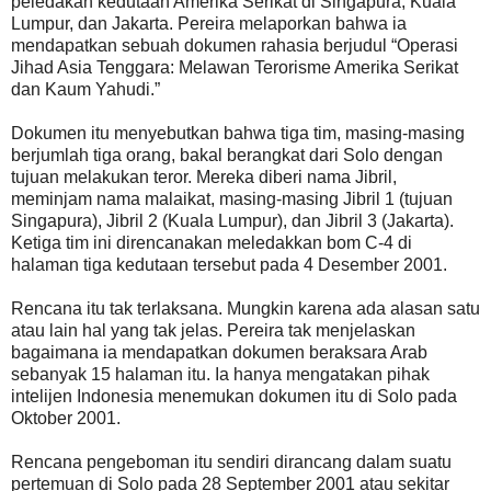
peledakan kedutaan Amerika Serikat di Singapura, Kuala
Lumpur, dan Jakarta. Pereira melaporkan bahwa ia
mendapatkan sebuah dokumen rahasia berjudul “Operasi
Jihad Asia Tenggara: Melawan Terorisme Amerika Serikat
dan Kaum Yahudi.”
Dokumen itu menyebutkan bahwa tiga tim, masing-masing
berjumlah tiga orang, bakal berangkat dari Solo dengan
tujuan melakukan teror. Mereka diberi nama Jibril,
meminjam nama malaikat, masing-masing Jibril 1 (tujuan
Singapura), Jibril 2 (Kuala Lumpur), dan Jibril 3 (Jakarta).
Ketiga tim ini direncanakan meledakkan bom C-4 di
halaman tiga kedutaan tersebut pada 4 Desember 2001.
Rencana itu tak terlaksana. Mungkin karena ada alasan satu
atau lain hal yang tak jelas. Pereira tak menjelaskan
bagaimana ia mendapatkan dokumen beraksara Arab
sebanyak 15 halaman itu. Ia hanya mengatakan pihak
intelijen Indonesia menemukan dokumen itu di Solo pada
Oktober 2001.
Rencana pengeboman itu sendiri dirancang dalam suatu
pertemuan di Solo pada 28 September 2001 atau sekitar