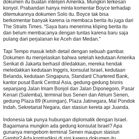
dokumen itu buatan intelijen Amerika. Mungkin terkesan
konyol. Prabandari hanya minta komentar Boyce terhadap
ditemukannya dokumen Solo itu. Boyce tak bisa
berkomentar banyak karena ia membaca berita itu juga dari
The Straits Times. “Saya baru menerima kliping berita itu
dan belum membacanya dengan tuntas karena baru saja
pulang dari perjalanan ke Aceh dan Medan.”
Tapi Tempo masuk lebih detail dengan sebuah gambar.
Dokumen itu menjelaskan bahwa setelah kedutaan Amerika
Serikat di Jakarta berhasil diledakkan, mereka hendak
meledakkan kedutaan Inggris, konsulat Israel, kedutaan
Belanda, kedutaan Singapura, Standard Chartered Bank,
kantor pusat Bank Central Asia, gedung-gedung bisnis
sepanjang Jalan Imam Bonjol dan Jalan Diponegoro, Pasar
Kenari (Salemba), terminal bus Senen dan Atrium Senen,
gedung Plaza 89 (Kuningan), Plaza Jatinegara, Mal Pondok
Indah, Sekretariat Negara, dan stasiun kereta api Juanda.
Indonesia tak punya hubungan diplomatik dengan Israel.
Bagaimana mungkin ada gedung konsulat Israel? Apa
gunanya mengebom terminal Senen maupun stasiun
Gambir? Ada kontradiksi di sini karena dokumen itu