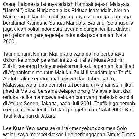
Orang Indonesia lainnya adalah Hambali (ejaan Malaysia
“Hambli”) alias Nurjaman alias Riduan Isamuddin. Norian
Mai mengatakan Hambali juga punya izin tinggal dan juga
beralamat Kampung Sungai Manggis, Banting, Selangor. Ia
juga dicari polisi Indonesia karena dicurigai terlibat dalam
pengeboman gereja-gereja Indonesia pada malam Natal
2000.
Tapi menurut Norian Mai, orang yang paling berbahaya
dalam kelompok pelarian ini Zulkifli alias Musa Abd Hir.
Zulkifli seorang insinyur telekomunikasi. Ia pernah ikut jihad
di Afghanistan maupun Maluku. Zulkilfi saudara ipar Taufik
Abdul Halim seorang mahasiswa dari Johor Bahru,
Malaysia, yang juga pernah ikut perang di Afghanistan, ikut
jihad di Maluku bersama delapan orang Malaysia lain, dan
terluka ketika membawa sebuah bom yang meledak sendiri
di Atrium Senen, Jakarta, pada Juli 2001. Taufik juga pernah
mengatakan ia terlibat dalam pengeboman Natal 2000. Kini
Taufik ditahan di Jakarta.
Lee Kuan Yew sama sekali tak menyebut dokumen Solo
walau saya memperkirakan Lee berlangganan Straits Times