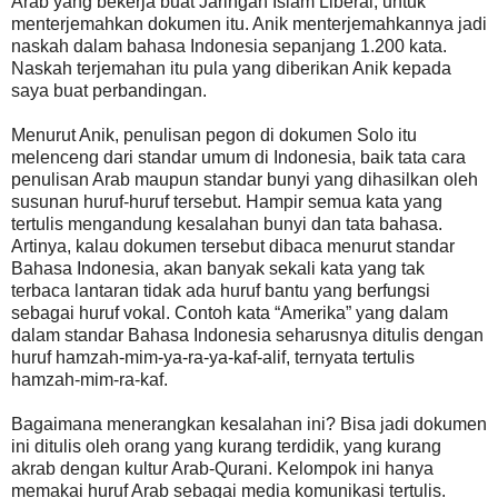
Arab yang bekerja buat Jaringan Islam Liberal, untuk
menterjemahkan dokumen itu. Anik menterjemahkannya jadi
naskah dalam bahasa Indonesia sepanjang 1.200 kata.
Naskah terjemahan itu pula yang diberikan Anik kepada
saya buat perbandingan.
Menurut Anik, penulisan pegon di dokumen Solo itu
melenceng dari standar umum di Indonesia, baik tata cara
penulisan Arab maupun standar bunyi yang dihasilkan oleh
susunan huruf-huruf tersebut. Hampir semua kata yang
tertulis mengandung kesalahan bunyi dan tata bahasa.
Artinya, kalau dokumen tersebut dibaca menurut standar
Bahasa Indonesia, akan banyak sekali kata yang tak
terbaca lantaran tidak ada huruf bantu yang berfungsi
sebagai huruf vokal. Contoh kata “Amerika” yang dalam
dalam standar Bahasa Indonesia seharusnya ditulis dengan
huruf hamzah-mim-ya-ra-ya-kaf-alif, ternyata tertulis
hamzah-mim-ra-kaf.
Bagaimana menerangkan kesalahan ini? Bisa jadi dokumen
ini ditulis oleh orang yang kurang terdidik, yang kurang
akrab dengan kultur Arab-Qurani. Kelompok ini hanya
memakai huruf Arab sebagai media komunikasi tertulis.