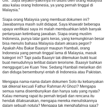
Ulil. “Saya seyakin-yakinnya ini ditulis oleh orang Malaysia
atau kalau orang Indonesia, ya yang pernah tinggal di
Malaysia.”
Siapa orang Malaysia yang membuat dokumen ini?
Jawabannya masih sulit didapat. Saya khawatir beberapa
upaya verifikasi saya ini malah membuahkan lebih banyak
pertanyaan ketimbang jawaban. Siapa orang muslim
Indonesia, punya latar garis keras, yang kemungkinan besar
bisa menulis bahasa Malaysia dalam aksara pegon?
Apakah Abu Bakar Baasyir maupun Hambali, orang
Indonesia yang pernah tinggal lama di Malaysia, masuk
kategori ini? Tapi pada Baasyir tak ditemukan bukti kuat
buat menuduhnya terlibat dalam terorisme. Baasyir bahkan
menggugat Lee Kuan Yew. Sedang Hambali melarikan diri
dan diduga bersembunyi entah di Indonesia atau Pakistan.
Mengapa nama-nama dalam dokumen Solo itu kebanyakan
tak dikenal kecuali Fathur Rahman Al Ghozi? Mengapa
semua nama disembunyikan dan hanya satu yang nyata?
Kalau memang rapat itu pernah terjadi dan rencana itu
hendak dilaksanakan, mengapa mereka menuliskannya
dalam sebuah notula? Mengapa tak menghafalnya saja?