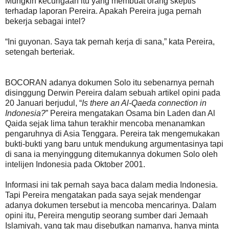
Mungkin kecurigaan itu yang membuat orang skeptis
terhadap laporan Pereira. Apakah Pereira juga pernah
bekerja sebagai intel?
“Ini guyonan. Saya tak pernah kerja di sana,” kata Pereira,
setengah berteriak.
BOCORAN adanya dokumen Solo itu sebenarnya pernah
disinggung Derwin Pereira dalam sebuah artikel opini pada
20 Januari berjudul, “
Is there an Al-Qaeda connection in
Indonesia?
” Pereira mengatakan Osama bin Laden dan Al
Qaida sejak lima tahun terakhir mencoba menanamkan
pengaruhnya di Asia Tenggara. Pereira tak mengemukakan
bukti-bukti yang baru untuk mendukung argumentasinya tapi
di sana ia menyinggung ditemukannya dokumen Solo oleh
intelijen Indonesia pada Oktober 2001.
Informasi ini tak pernah saya baca dalam media Indonesia.
Tapi Pereira mengatakan pada saya sejak mendengar
adanya dokumen tersebut ia mencoba mencarinya. Dalam
opini itu, Pereira mengutip seorang sumber dari Jemaah
Islamiyah, yang tak mau disebutkan namanya, hanya minta