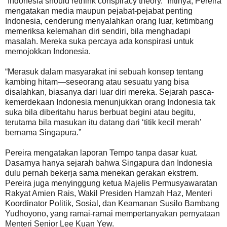
“Indonesia should rethink conspiracy theory.” Intinya, Pereira
mengatakan media maupun pejabat-pejabat penting
Indonesia, cenderung menyalahkan orang luar, ketimbang
memeriksa kelemahan diri sendiri, bila menghadapi
masalah. Mereka suka percaya ada konspirasi untuk
memojokkan Indonesia.
“Merasuk dalam masyarakat ini sebuah konsep tentang
kambing hitam—seseorang atau sesuatu yang bisa
disalahkan, biasanya dari luar diri mereka. Sejarah pasca-
kemerdekaan Indonesia menunjukkan orang Indonesia tak
suka bila diberitahu harus berbuat begini atau begitu,
terutama bila masukan itu datang dari ‘titik kecil merah’
bernama Singapura.”
Pereira mengatakan laporan Tempo tanpa dasar kuat.
Dasarnya hanya sejarah bahwa Singapura dan Indonesia
dulu pernah bekerja sama menekan gerakan ekstrem.
Pereira juga menyinggung ketua Majelis Permusyawaratan
Rakyat Amien Rais, Wakil Presiden Hamzah Haz, Menteri
Koordinator Politik, Sosial, dan Keamanan Susilo Bambang
Yudhoyono, yang ramai-ramai mempertanyakan pernyataan
Menteri Senior Lee Kuan Yew.