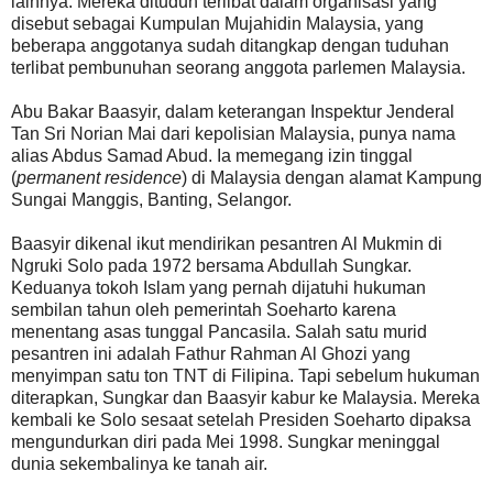
lainnya. Mereka dituduh terlibat dalam organisasi yang
disebut sebagai Kumpulan Mujahidin Malaysia, yang
beberapa anggotanya sudah ditangkap dengan tuduhan
terlibat pembunuhan seorang anggota parlemen Malaysia.
Abu Bakar Baasyir, dalam keterangan Inspektur Jenderal
Tan Sri Norian Mai dari kepolisian Malaysia, punya nama
alias Abdus Samad Abud. Ia memegang izin tinggal
(
permanent residence
) di Malaysia dengan alamat Kampung
Sungai Manggis, Banting, Selangor.
Baasyir dikenal ikut mendirikan pesantren Al Mukmin di
Ngruki Solo pada 1972 bersama Abdullah Sungkar.
Keduanya tokoh Islam yang pernah dijatuhi hukuman
sembilan tahun oleh pemerintah Soeharto karena
menentang asas tunggal Pancasila. Salah satu murid
pesantren ini adalah Fathur Rahman Al Ghozi yang
menyimpan satu ton TNT di Filipina. Tapi sebelum hukuman
diterapkan, Sungkar dan Baasyir kabur ke Malaysia. Mereka
kembali ke Solo sesaat setelah Presiden Soeharto dipaksa
mengundurkan diri pada Mei 1998. Sungkar meninggal
dunia sekembalinya ke tanah air.