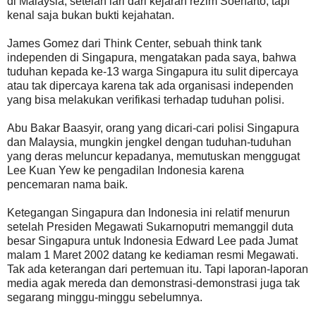
di Malaysia, setelah lari dari kejaran rezim Soeharto, tapi
kenal saja bukan bukti kejahatan.
James Gomez dari Think Center, sebuah think tank
independen di Singapura, mengatakan pada saya, bahwa
tuduhan kepada ke-13 warga Singapura itu sulit dipercaya
atau tak dipercaya karena tak ada organisasi independen
yang bisa melakukan verifikasi terhadap tuduhan polisi.
Abu Bakar Baasyir, orang yang dicari-cari polisi Singapura
dan Malaysia, mungkin jengkel dengan tuduhan-tuduhan
yang deras meluncur kepadanya, memutuskan menggugat
Lee Kuan Yew ke pengadilan Indonesia karena
pencemaran nama baik.
Ketegangan Singapura dan Indonesia ini relatif menurun
setelah Presiden Megawati Sukarnoputri memanggil duta
besar Singapura untuk Indonesia Edward Lee pada Jumat
malam 1 Maret 2002 datang ke kediaman resmi Megawati.
Tak ada keterangan dari pertemuan itu. Tapi laporan-laporan
media agak mereda dan demonstrasi-demonstrasi juga tak
segarang minggu-minggu sebelumnya.