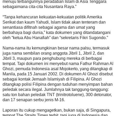
menuju terbangunnya peradaban Islam di Asia Tenggara
sebagaimana cita-cita Nusantara Raya.”
“Tanpa kehancuran kekuatan-kekuatan politik Amerika
Serikat dan kaum Yahudi, Islam tidak akan tenteram dan
senantiasa difitnah sebagai agama dan umat yang
berbahaya bagi dunia,” kata dokumen yang ditandatangani
oleh “ketua Abu Hanafiah” dan “sekretaris Fikri Sugondo.”
Nama-nama itu kemungkinan besar nama palsu, termasuk
juga nama sembilan orang anggota Jibril 1, Jibril 2, dan
Jibril 3, maupun para penghubung mereka di berbagai
tempat. Tapi dokumen ini menyebut nama Fathur Rahman Al
Ghozi, pemuda Indonesia asal Mojokerto, yang ditangkap di
Manila, pada 15 Januari 2002. Di dokumen Al Ghozi disebut
sebagai kontak Jemaah Islamiyah di Filipina. Al Ghozi
ditangkap polisi Filipina dengan tuduhan menyimpan bahan
peledak secara ilegal. Jumlahnya tak tanggung-tanggung:
satu ton bahan peledak TNT (trinitrotoluene), 300 detonator,
dan 17 senapan serbu jenis M-16.
Laporan itu cukup mengagetkan, bukan saja, di Singapura,
tempat The Straits Times terbit, tapi juga di Indonesia dan