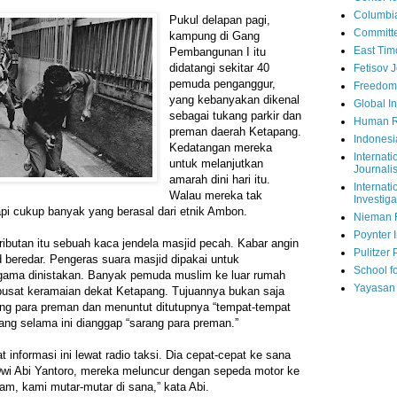
Columbi
Pukul delapan pagi,
Committe
kampung di Gang
East Tim
Pembangunan I itu
didatangi sekitar 40
Fetisov 
pemuda penganggur,
Freedom
yang kebanyakan dikenal
Global In
sebagai tukang parkir dan
Human R
preman daerah Ketapang.
Indonesi
Kedatangan mereka
Internati
untuk melanjutkan
Journalis
amarah dini hari itu.
Internati
Walau mereka tak
Investiga
i cukup banyak yang berasal dari etnik Ambon.
Nieman 
Poynter I
butan itu sebuah kaca jendela masjid pecah. Kabar angin
Pulitzer 
 beredar. Pengeras suara masjid dipakai untuk
School fo
gama dinistakan. Banyak pemuda muslim ke luar rumah
Yayasan
pusat keramaian dekat Ketapang. Tujuannya bukan saja
ang para preman dan menuntut ditutupnya “tempat-tempat
yang selama ini dianggap “sarang para preman.”
nformasi ini lewat radio taksi. Dia cepat-cepat ke sana
wi Abi Yantoro, mereka meluncur dengan sepeda motor ke
am, kami mutar-mutar di sana,” kata Abi.