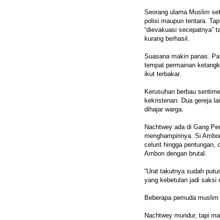
Seorang ulama Muslim set
polisi maupun tentara. Tap
“dievakuasi secepatnya” 
kurang berhasil.
Suasana makin panas. Pa
tempat permainan ketangk
ikut terbakar.
Kerusuhan berbau sentim
kekristenan. Dua gereja la
dihajar warga.
Nachtwey ada di Gang Pe
menghampirinya. Si Ambon
celurit hingga pentungan,
Ambon dengan brutal.
“Urat takutnya sudah putu
yang kebetulan jadi saks
Beberapa pemuda muslim b
Nachtwey mundur, tapi maj