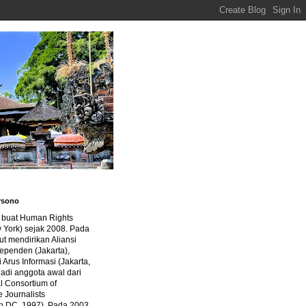
rsono
a buat Human Rights
 York) sejak 2008. Pada
ut mendirikan Aliansi
dependen (Jakarta),
di Arus Informasi (Jakarta,
jadi anggota awal dari
al Consortium of
e Journalists
n DC, 1997). Pada 2003,