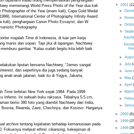
ebih dipahami kalau orang memperhatikan penghargaan
▼
2001
(2
twey memenangi World Press Photo of the Year dua kali
►
Dece
 Photographer of the Year (enam kali), Capa Gold Medal
 1999), International Center of Photography Infinity Award
►
Nove
dua kali), penghargaan Canon Photo Essayist, dan W.
►
Octo
manistic Photography.
▼
Sept
Nacht
porter majalah
Time
di Indonesia, di luar jam kerja
ng manis dan sopan. Tapi jika di lapangan, Nachtwey
Kecep
Pe
s memburu gambar. “Kalau sudah begitu kita lebih baik
►
Augu
►
July
(
 melakukan liputan bersama Nachtwey, “James sangat
nterest
, dan sepertinya dia juga sedang banyak
►
June
 anak-anak jalanan, baik itu di Yogya, Jakarta,
►
May
(
►
April
►
Marc
lah
Time
terbitan New York sejak 1984. Pada 1999
uku
Inferno
. Ini sebuah buku raksasa. Tebalnya 5,5 cm,
►
Febr
aman berisi 380 foto yang diambil Nachtwey dari India,
►
Janu
 Bosnia, Rwanda, Zaire, Chechnya, dan Kosovo. Harganya
►
2000
(6)
►
1999
(2
ual archive
tentang kejahatan terhadap kemanusiaan pada
►
1998
(3
0. Fokusnya meliputi
ethnic cleansing,
kekejaman di