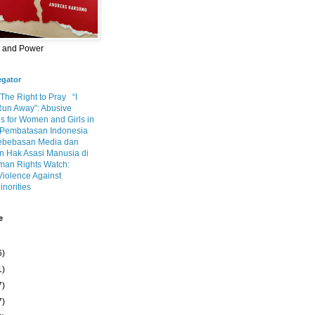
m and Power
egator
 The Right to Pray
“I
Run Away”: Abusive
s for Women and Girls in
Pembatasan Indonesia
ebebasan Media dan
 Hak Asasi Manusia di
an Rights Watch:
Violence Against
inorities
e
6)
1)
7)
7)