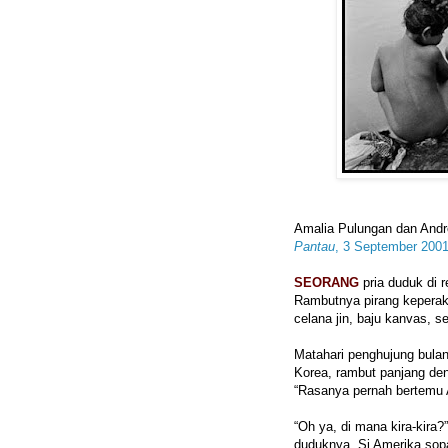
Amalia Pulungan dan And
Pantau
, 3 September 200
SEORANG
pria duduk di r
Rambutnya pirang keperaka
celana jin, baju kanvas, 
Matahari penghujung bulan
Korea, rambut panjang de
“Rasanya pernah bertemu
“Oh ya, di mana kira-kira?”
duduknya. Si Amerika sop