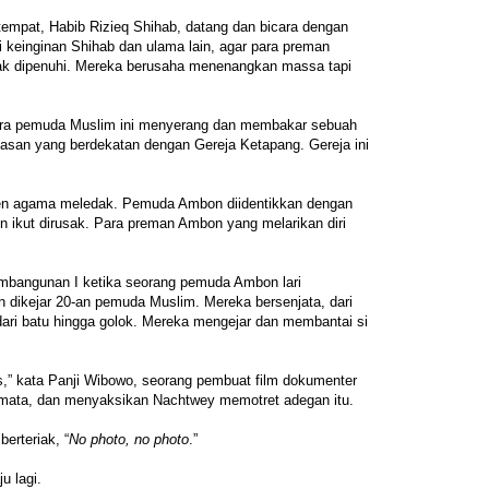
empat, Habib Rizieq Shihab, datang dan bicara dengan
i keinginan Shihab dan ulama lain, agar para preman
tak dipenuhi. Mereka berusaha menenangkan massa tapi
ra pemuda Muslim ini menyerang dan membakar sebuah
asan yang berdekatan dengan Gereja Ketapang. Gereja ini
en agama meledak. Pemuda Ambon diidentikkan dengan
in ikut dirusak. Para preman Ambon yang melarikan diri
mbangunan I ketika seorang pemuda Ambon lari
 dikejar 20-an pemuda Muslim. Mereka bersenjata, dari
 dari batu hingga golok. Mereka mengejar dan membantai si
s,” kata Panji Wibowo, seorang pembuat film dokumenter
i mata, dan menyaksikan Nachtwey memotret adegan itu.
erteriak, “
No photo, no photo
.”
u lagi.