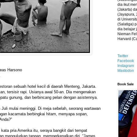
dia ikut me
(Jakarta) 
(Jayapura, 
di Universi
(Salatiga)
dia belajar
Nieman Fell
Harvard (C
Twitter
Facebook
Instagram
reas Harsono
Mastodon
1
Book Sale
estoran sebuah hotel kecil di daerah Menteng, Jakarta.
n, tersisir rapi. Usianya awal 50-an. Dia mengenakan
sepatu gunung, dan berbincang pelan dengan asistennya.
 Juli mulai meninggi. Di meja sebelah, seorang wartawan
ngan kacamata berbingkai hitam, menyapa sopan,
 Anda?”
 kata pria Amerika itu, seraya bangkit dari tempat
an mengulurkan tangan, memperkenalkan diri, “James