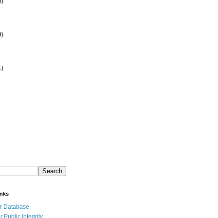
6)
9)
1)
inks
r Database
r Public Integrity