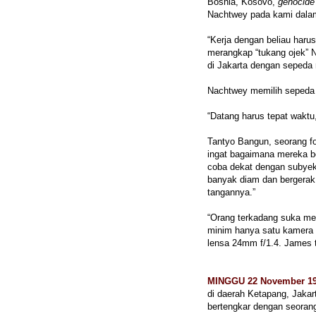
Bosnia, Kosovo,
genocide
Nachtwey pada kami dala
“Kerja dengan beliau harus
merangkap “tukang ojek” 
di Jakarta dengan sepeda
Nachtwey memilih sepeda 
“Datang harus tepat waktu,
Tantyo Bangun, seorang fo
ingat bagaimana mereka b
coba dekat dengan subyek
banyak diam dan bergerak,
tangannya.”
“Orang terkadang suka me
minim hanya satu kamera
lensa 24mm f/1.4. James ti
MINGGU 22 November 1
di daerah Ketapang, Jakar
bertengkar dengan seoran