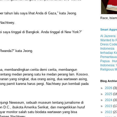
 tahun lalu saya lihat Anda di Gaza,” kata Jeong.
Race, Isla
 Nachtwey.
Smart Aggr
i saya tinggal di Bangkok. Anda tinggal di New York?”
Al Jazeera:
Wanted to 
Dress Code
Indonesia
i Rwanda?” kata Jeong.
terhadap K
Pemantauan
Papua
Hum
Indonesia: 
Religious M
ma, membandingkan cerita demi cerita, membangun
 tentang medan perang satu ke medan perang lain. Kosovo.
anan yang singkat, dua orang asing, dua wartawan asing,
Blog Archiv
eong pamit karena harus pergi. Nachtwey pun kembali pada
►
2026
(3)
►
2025
(1
►
2024
(3
jungi Newseum, sebuah museum tentang jurnalisme di
►
2023
(1
on D.C., ibukota Amerika Serikat, dan mengetikkan huruf
ayar monitor salah satu biodata wartawan yang bisa
►
2022
(2
 James Nachtwey.