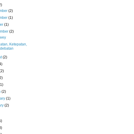
2)
mber
(2)
mber
(1)
ber
(1)
ember
(2)
wey
atan, Ketepatan,
rdebatan
st
(2)
4)
(2)
2)
(1)
h
(2)
uary
(1)
ary
(2)
5)
8)