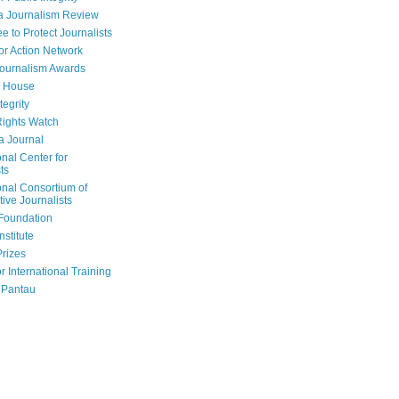
a Journalism Review
e to Protect Journalists
or Action Network
Journalism Awards
 House
tegrity
ights Watch
a Journal
onal Center for
ts
onal Consortium of
tive Journalists
Foundation
nstitute
Prizes
r International Training
 Pantau