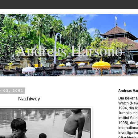
Andreas Harsono
 03, 2001
Andreas Ha
Nachtwey
Dia bekerj
Watch (New
1994, dia ik
Jurnalis In
Institut Stu
1995), dan 
Internation
Investigativ
(Washingto