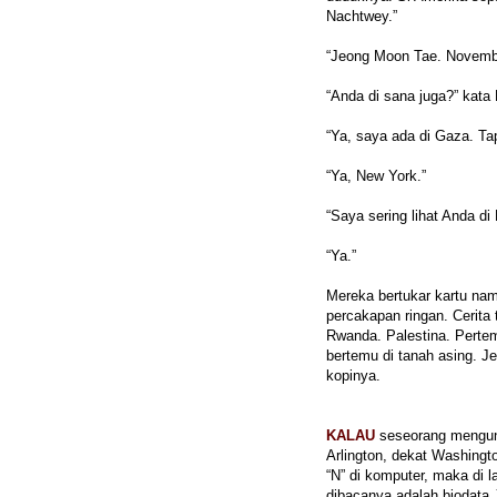
Nachtwey.”
“Jeong Moon Tae. November
“Anda di sana juga?” kata
“Ya, saya ada di Gaza. Tap
“Ya, New York.”
“Saya sering lihat Anda d
“Ya.”
Mereka bertukar kartu na
percakapan ringan. Cerita
Rwanda. Palestina. Pertem
bertemu di tanah asing. J
kopinya.
KALAU
seseorang mengun
Arlington, dekat Washingt
“N” di komputer, maka di l
dibacanya adalah biodata