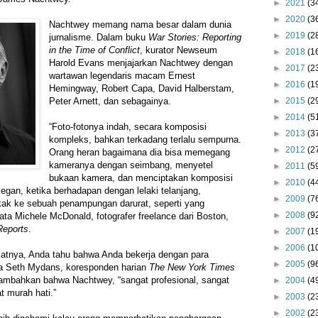
►
2021
(3
►
2020
(3
Nachtwey memang nama besar dalam dunia
►
2019
(2
jurnalisme. Dalam buku
War Stories: Reporting
in the Time of Conflict
, kurator Newseum
►
2018
(1
Harold Evans menjajarkan Nachtwey dengan
►
2017
(2
wartawan legendaris macam Ernest
►
2016
(1
Hemingway, Robert Capa, David Halberstam,
►
2015
(2
Peter Arnett, dan sebagainya.
►
2014
(5
“Foto-fotonya indah, secara komposisi
►
2013
(3
kompleks, bahkan terkadang terlalu sempurna.
►
2012
(2
Orang heran bagaimana dia bisa memegang
kameranya dengan seimbang, menyetel
►
2011
(5
bukaan kamera, dan menciptakan komposisi
►
2010
(4
egan, ketika berhadapan dengan lelaki telanjang,
►
2009
(7
ak ke sebuah penampungan darurat, seperti yang
►
2008
(9
ata Michele McDonald, fotografer freelance dari Boston,
Reports
.
►
2007
(1
►
2006
(1
katnya, Anda tahu bahwa Anda bekerja dengan para
►
2005
(9
ata Seth Mydans, koresponden harian
The New York Times
ambahkan bahwa Nachtwey, “sangat profesional, sangat
►
2004
(4
 murah hati.”
►
2003
(2
►
2002
(2