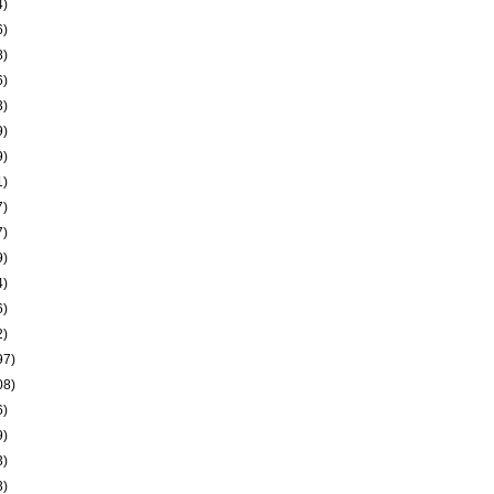
4)
6)
8)
6)
3)
9)
9)
1)
7)
7)
9)
4)
6)
2)
97)
08)
6)
9)
3)
3)