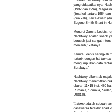
Prestasi Nachtwey bisa l
yang didapatkannya. Nach
(1992 dan 1994), Magazine
(lima kali antara 1984 dan
(dua kali), Leica Award (
Eugene Smith Grant in Hu
Menurut Zamira Loebis, re
Nachtwey adalah sosok ya
berubah jadi sangat inten
menjauh,” katanya.
Zamira Loebis seringkali
tertarik dengan hal
human i
mengumpulkan data tentang
Surabaya.”
Nachtwey dikontrak maja
Nachtwey menerbitkan b
ukuran 11×15 inci, 480 hal
Rumania, Somalia, Sudan,
US$125.
“
Inferno
adalah sebuah
vis
dasawarsa terakhir abad 2