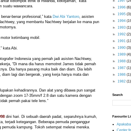
►
1997
(2
antar kelompok etnik di Rwanda, kekejaman,” kata
m suatu wawancara.
►
1996
(6)
►
1995
(3)
 benar-benar profesional,” kata
Dwi Abi Yantoro
, asisten
►
1994
(1
Nachtwey, yang membantu Nachtwey berjalan ke mana pun
 motornya.
►
1993
(1)
►
1992
(2)
motor ketimbang mobil.
►
1991
(1
►
1990
(3)
” kata Abi.
►
1989
(4)
tografer Indonesia yang pernah jadi asisten Nachtwey,
►
1988
(1)
ekerja, “Di mana dia harus memotret James tidak pernah
►
1987
(1)
nya. Dia hanya pasang muka baik dan diam. Dia lebih
 diam lagi dan bergerak, yang kerja hanya mata dan
►
1986
(1)
►
1982
(1)
lupakan kehadirannya. Dan alat yang dibawa pun sangat
Search
 dengan zoom 17-35mm/f 2.8 dan satu kamera dengan
dak pernah pakai tele lens.”
998
dini hari. Di sebuah daerah padat, separuhnya kumuh,
Favourite L
ta, terjadi ketegangan. Beberapa pemuda penganggur
Apakaba
g pemuda kampung. Tokoh setempat melerai mereka.
Center fo