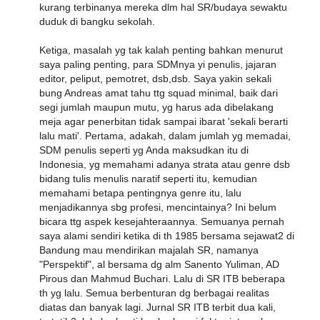
kurang terbinanya mereka dlm hal SR/budaya sewaktu
duduk di bangku sekolah.
Ketiga, masalah yg tak kalah penting bahkan menurut
saya paling penting, para SDMnya yi penulis, jajaran
editor, peliput, pemotret, dsb,dsb. Saya yakin sekali
bung Andreas amat tahu ttg squad minimal, baik dari
segi jumlah maupun mutu, yg harus ada dibelakang
meja agar penerbitan tidak sampai ibarat 'sekali berarti
lalu mati'. Pertama, adakah, dalam jumlah yg memadai,
SDM penulis seperti yg Anda maksudkan itu di
Indonesia, yg memahami adanya strata atau genre dsb
bidang tulis menulis naratif seperti itu, kemudian
memahami betapa pentingnya genre itu, lalu
menjadikannya sbg profesi, mencintainya? Ini belum
bicara ttg aspek kesejahteraannya. Semuanya pernah
saya alami sendiri ketika di th 1985 bersama sejawat2 di
Bandung mau mendirikan majalah SR, namanya
"Perspektif", al bersama dg alm Sanento Yuliman, AD
Pirous dan Mahmud Buchari. Lalu di SR ITB beberapa
th yg lalu. Semua berbenturan dg berbagai realitas
diatas dan banyak lagi. Jurnal SR ITB terbit dua kali,