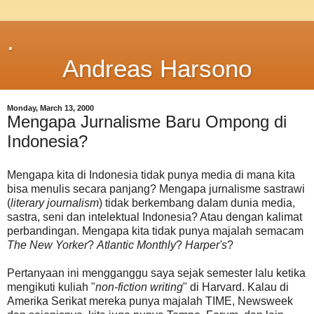
.
Andreas Harsono
Monday, March 13, 2000
Mengapa Jurnalisme Baru Ompong di
Indonesia?
Mengapa kita di Indonesia tidak punya media di mana kita
bisa menulis secara panjang? Mengapa jurnalisme sastrawi
(
literary journalism
) tidak berkembang dalam dunia media,
sastra, seni dan intelektual Indonesia? Atau dengan kalimat
perbandingan. Mengapa kita tidak punya majalah semacam
The New Yorker
?
Atlantic Monthly
?
Harper's
?
Pertanyaan ini mengganggu saya sejak semester lalu ketika
mengikuti kuliah "
non-fiction writing
" di Harvard. Kalau di
Amerika Serikat mereka punya majalah TIME, Newsweek