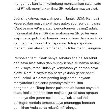
mengumpulkan kum ketimbang menjalankan salah satu
misi PT utk menyiarkan ilmu SR kedalam masyarakat.
Jadi singkatnya, masalah peranti lunak, SDM. Kembali
kepersoalan masyarakat apresiator, sponsor dan bisnis:
'Captive market'nya atau 'penontonnya' paling2 adalah
masyarakat dosen SR dan mahasiswa SR yg terkena
wajib baca, jadi tidak banyak, kurang luas dan jelas tidak
gampang termakan iklan sponsor. Artinya sponsor
menemukan alasan tambahan utk tidak mendukungnya.
Persoalan tentu tidak hanya sebatas tiga hal tersebut
dan saya bisa salah dan mungkin saja itu hanya berlaku
untuk saya, tetapi itulah yg kenyataan yg pernah saya
alami. Namun saya tetap berkeyakinan genre spt itu
perlu sekali krn amat penting bagi pembudayaan
masyarakat luas serta pemasyarakatan ilmu
pengetahuan. Tetap besar pula adalah hasrat saya utk
suatu ketika menerbitkan majalah, jurnal atau apapun
namanya dlm genre spt itu, tetapi utk solusi thd
berbagai kendala tersebut saya menunggu bantuan
pemikiran Anda serta rekan2 mfi lainnya.