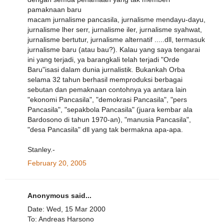
pamaknaan baru
macam jurnalisme pancasila, jurnalisme mendayu-dayu,
jurnalisme lher serr, jurnalisme iler, jurnalisme syahwat,
jurnalisme bertutur, jurnalisme alternatif .....dll, termasuk
jurnalisme baru (atau bau?). Kalau yang saya tengarai
ini yang terjadi, ya barangkali telah terjadi "Orde
Baru"isasi dalam dunia jurnalistik. Bukankah Orba
selama 32 tahun berhasil memproduksi berbagai
sebutan dan pemaknaan contohnya ya antara lain
"ekonomi Pancasila", "demokrasi Pancasila", "pers
Pancasila", "sepakbola Pancasila" (juara kembar ala
Bardosono di tahun 1970-an), "manusia Pancasila",
"desa Pancasila" dll yang tak bermakna apa-apa.
Stanley.-
February 20, 2005
Anonymous said...
Date: Wed, 15 Mar 2000
To: Andreas Harsono