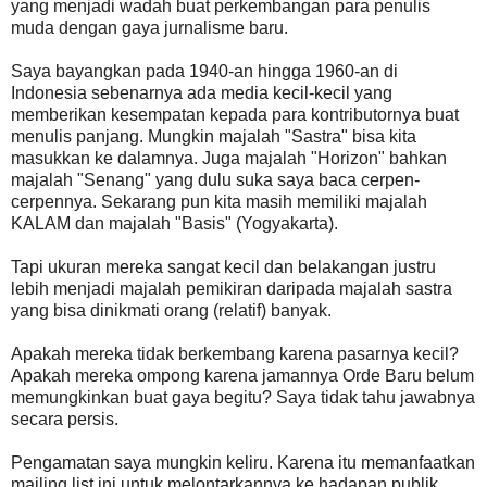
yang menjadi wadah buat perkembangan para penulis
muda dengan gaya jurnalisme baru.
Saya bayangkan pada 1940-an hingga 1960-an di
Indonesia sebenarnya ada media kecil-kecil yang
memberikan kesempatan kepada para kontributornya buat
menulis panjang. Mungkin majalah "Sastra" bisa kita
masukkan ke dalamnya. Juga majalah "Horizon" bahkan
majalah "Senang" yang dulu suka saya baca cerpen-
cerpennya. Sekarang pun kita masih memiliki majalah
KALAM dan majalah "Basis" (Yogyakarta).
Tapi ukuran mereka sangat kecil dan belakangan justru
lebih menjadi majalah pemikiran daripada majalah sastra
yang bisa dinikmati orang (relatif) banyak.
Apakah mereka tidak berkembang karena pasarnya kecil?
Apakah mereka ompong karena jamannya Orde Baru belum
memungkinkan buat gaya begitu? Saya tidak tahu jawabnya
secara persis.
Pengamatan saya mungkin keliru. Karena itu memanfaatkan
mailing list ini untuk melontarkannya ke hadapan publik