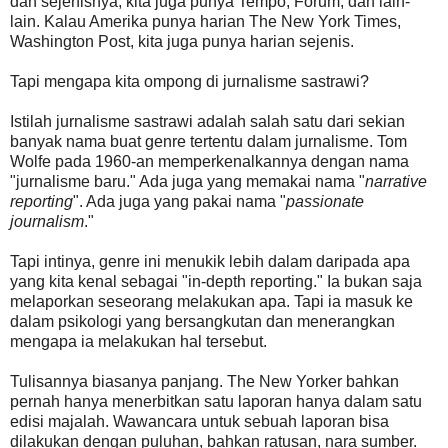
dan sejenisnya, kita juga punya Tempo, Forum, dan lain-
lain. Kalau Amerika punya harian The New York Times,
Washington Post, kita juga punya harian sejenis.
Tapi mengapa kita ompong di jurnalisme sastrawi?
Istilah jurnalisme sastrawi adalah salah satu dari sekian
banyak nama buat genre tertentu dalam jurnalisme. Tom
Wolfe pada 1960-an memperkenalkannya dengan nama
"jurnalisme baru." Ada juga yang memakai nama "
narrative
reporting
". Ada juga yang pakai nama "
passionate
journalism
."
Tapi intinya, genre ini menukik lebih dalam daripada apa
yang kita kenal sebagai "in-depth reporting." Ia bukan saja
melaporkan seseorang melakukan apa. Tapi ia masuk ke
dalam psikologi yang bersangkutan dan menerangkan
mengapa ia melakukan hal tersebut.
Tulisannya biasanya panjang. The New Yorker bahkan
pernah hanya menerbitkan satu laporan hanya dalam satu
edisi majalah. Wawancara untuk sebuah laporan bisa
dilakukan dengan puluhan, bahkan ratusan, nara sumber.