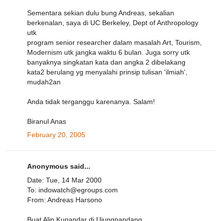
Sementara sekian dulu bung Andreas, sekalian
berkenalan, saya di UC Berkeley, Dept of Anthropology
utk
program senior researcher dalam masalah Art, Tourism,
Modernism utk jangka waktu 6 bulan. Juga sorry utk
banyaknya singkatan kata dan angka 2 dibelakang
kata2 berulang yg menyalahi prinsip tulisan 'ilmiah',
mudah2an
Anda tidak terganggu karenanya. Salam!
Biranul Anas
February 20, 2005
Anonymous said...
Date: Tue, 14 Mar 2000
To: indowatch@egroups.com
From: Andreas Harsono
Buat Alip Kunandar di Ujungpandang,