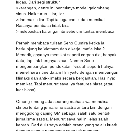
lugas. Dari segi struktur
>karangan, genre ini bentuknya model gelombang
sinus. Naik turun. Liar, liar
>dan makin liar. Tapi ia juga cantik dan memikat.
Rasanya pembaca tidak bisa
>melepaskan karangan itu sebelum tuntas membaca.
Pernah membaca tulisan Seno Gumira ketika ia
berkunjung ke Vietnam dan dikerjai mafia lokal?
Menarik, gayanya memikat seperti cerpen dia, banyak
data, tapi tak bergaya sinus. Namun Seno
mengembangkan pendekatan "visual" seperti halnya
memelihara ritme dalam film yaitu dengan membangun
klimaks dan anti-klimaks secara bergantian. Hasilnya:
memikat. Tapi menurut saya, ya features biasa (atau
luar biasa).
Omong-omong ada seorang mahasiswa menulisa
skripsi tentang jurnalisme sastra antara lain dengan
menggolong caping GM sebagai salah satu bentuk
jurnalisme sastra. Menurut saya hal ini jelas salah
kaprah. Dari dulu saya adalah orang yang selalu kuatir
dengan semua penamaan yang tak memberi