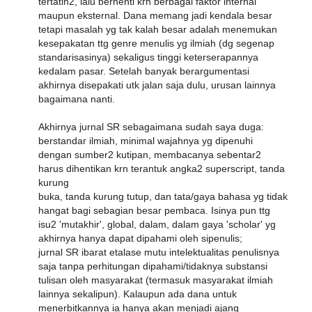
tertatih2, lalu berhenti krn berbagai faktor internal
maupun eksternal. Dana memang jadi kendala besar
tetapi masalah yg tak kalah besar adalah menemukan
kesepakatan ttg genre menulis yg ilmiah (dg segenap
standarisasinya) sekaligus tinggi keterserapannya
kedalam pasar. Setelah banyak berargumentasi
akhirnya disepakati utk jalan saja dulu, urusan lainnya
bagaimana nanti.
Akhirnya jurnal SR sebagaimana sudah saya duga:
berstandar ilmiah, minimal wajahnya yg dipenuhi
dengan sumber2 kutipan, membacanya sebentar2
harus dihentikan krn terantuk angka2 superscript, tanda
kurung
buka, tanda kurung tutup, dan tata/gaya bahasa yg tidak
hangat bagi sebagian besar pembaca. Isinya pun ttg
isu2 'mutakhir', global, dalam, dalam gaya 'scholar' yg
akhirnya hanya dapat dipahami oleh sipenulis;
jurnal SR ibarat etalase mutu intelektualitas penulisnya
saja tanpa perhitungan dipahami/tidaknya substansi
tulisan oleh masyarakat (termasuk masyarakat ilmiah
lainnya sekalipun). Kalaupun ada dana untuk
menerbitkannya ia hanya akan menjadi ajang