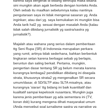
karena saya bergerak di bidang senirupa maka disana
sini mungkin akan agak berbeda dengan konteks Anda.
Oleh sebab itu maafkan sebelumnya kalau nantinya
pengutaraan saya ini tidak mengenai sasaran yg. Anda
inginkan; atau dari yg. saya kemukakan ini mungkin bisa
Anda tarik hal2 yg. sesuai dengan masalah Anda (kalau
tidak salah dibidang jurnalistik yg sastra/sastra yg
jurnalistik?).
Majalah atau wahana yang serius dalam pemberitaan
ttg Seni Rupa (SR) di Indonesia merupakan perkara
yang rumit, artinya tidak sederhana, bahkan berbentuk
lingkaran setan karena berbagai sebab yg berlapis,
beruntun dan saling berkait. Pertama, mungkin,
pengertian dasar tentang SR yg belum merata karena
kurangnya lembaga2 pendidikan dibidang ini disegala
strata, khususnya strata2 yg mengenalkan SR secara
umum/dasar, di SD/SLTP atau SLTA misalnya, atau
kurangnya 'siaran' ttg bidang ini baik kuantitatif dan
kualitatif sampai kepelosok nusantara; Mungkin juga
karena jenis pemberitaan yg ada sementara ini (TV,
koran dsb) kurang mengena dihati masyarakat umum
(Anda menyebut soal jurnalisme sastra yg narrative yg