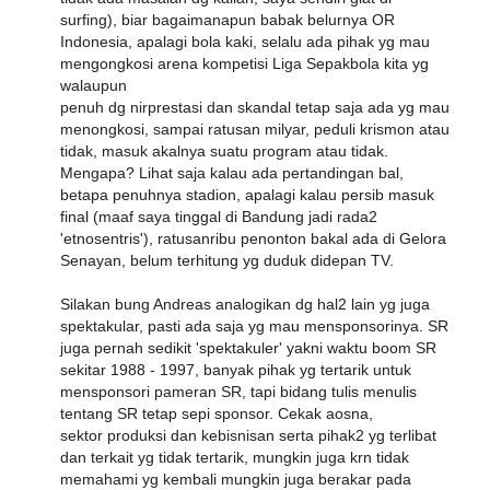
surfing), biar bagaimanapun babak belurnya OR
Indonesia, apalagi bola kaki, selalu ada pihak yg mau
mengongkosi arena kompetisi Liga Sepakbola kita yg
walaupun
penuh dg nirprestasi dan skandal tetap saja ada yg mau
menongkosi, sampai ratusan milyar, peduli krismon atau
tidak, masuk akalnya suatu program atau tidak.
Mengapa? Lihat saja kalau ada pertandingan bal,
betapa penuhnya stadion, apalagi kalau persib masuk
final (maaf saya tinggal di Bandung jadi rada2
'etnosentris'), ratusanribu penonton bakal ada di Gelora
Senayan, belum terhitung yg duduk didepan TV.
Silakan bung Andreas analogikan dg hal2 lain yg juga
spektakular, pasti ada saja yg mau mensponsorinya. SR
juga pernah sedikit 'spektakuler' yakni waktu boom SR
sekitar 1988 - 1997, banyak pihak yg tertarik untuk
mensponsori pameran SR, tapi bidang tulis menulis
tentang SR tetap sepi sponsor. Cekak aosna,
sektor produksi dan kebisnisan serta pihak2 yg terlibat
dan terkait yg tidak tertarik, mungkin juga krn tidak
memahami yg kembali mungkin juga berakar pada