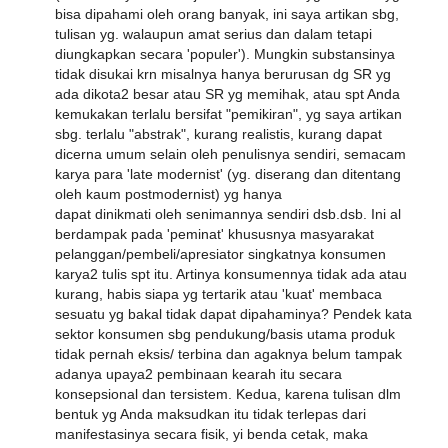
bisa dipahami oleh orang banyak, ini saya artikan sbg,
tulisan yg. walaupun amat serius dan dalam tetapi
diungkapkan secara 'populer'). Mungkin substansinya
tidak disukai krn misalnya hanya berurusan dg SR yg
ada dikota2 besar atau SR yg memihak, atau spt Anda
kemukakan terlalu bersifat "pemikiran", yg saya artikan
sbg. terlalu "abstrak", kurang realistis, kurang dapat
dicerna umum selain oleh penulisnya sendiri, semacam
karya para 'late modernist' (yg. diserang dan ditentang
oleh kaum postmodernist) yg hanya
dapat dinikmati oleh senimannya sendiri dsb.dsb. Ini al
berdampak pada 'peminat' khususnya masyarakat
pelanggan/pembeli/apresiator singkatnya konsumen
karya2 tulis spt itu. Artinya konsumennya tidak ada atau
kurang, habis siapa yg tertarik atau 'kuat' membaca
sesuatu yg bakal tidak dapat dipahaminya? Pendek kata
sektor konsumen sbg pendukung/basis utama produk
tidak pernah eksis/ terbina dan agaknya belum tampak
adanya upaya2 pembinaan kearah itu secara
konsepsional dan tersistem. Kedua, karena tulisan dlm
bentuk yg Anda maksudkan itu tidak terlepas dari
manifestasinya secara fisik, yi benda cetak, maka