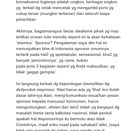
konsekuensi logisnya adalah ongkos, berbagai ongkos
yg. terkait dg cetak mencetak yg mengambil porsi yg
cukup besar (mungkin terbesar) dari seluruh biaya
penerbitan.
Akhirnya, bagaimanapun besar idealisme pihak yg mau
terlibat urusan tulis menulis seperti ini ia akan kehabisan
'stamina'. Sponsor? Pengalaman saya dlm hal ini
menunjukkan bhw di Indonesia sponsor umumnya
tertarik pada hal2 yg spektakular, sensasional, kira2 yg
banyak 'penontonnya', yg rame, bukan
pada jenis 2 kegiatan seperti yg Anda maksudkan, yg
tidak' gegap gempita'.
Ini langsung berkait dg kepentingan bisnis/iklan ttg
diri/produk sisponsor. Iklan'harus ada yg 'lihat' krn itulah
dasar lahirnya iklan, meng'komunikasi-visual'kan pesan
sponsor kepada manusia2 konsumen, harus
menguntungkan, efisien dan lain2 istilah yg bergayut dg
masalah bisnis serta kalkulasi rasional, tidak perduli
apakah hal disponsorinya itu bermutu atau tidak.
Contohnya, maaf sribu maaf pada sahabat2 atlet, (saya
tidak ada masalah dg kalian, saya sendiri giat di