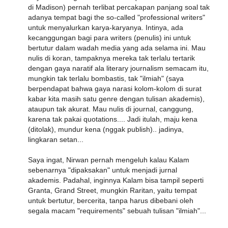
di Madison) pernah terlibat percakapan panjang soal tak
adanya tempat bagi the so-called "professional writers"
untuk menyalurkan karya-karyanya. Intinya, ada
kecanggungan bagi para writers (penulis) ini untuk
bertutur dalam wadah media yang ada selama ini. Mau
nulis di koran, tampaknya mereka tak terlalu tertarik
dengan gaya naratif ala literary journalism semacam itu,
mungkin tak terlalu bombastis, tak "ilmiah" (saya
berpendapat bahwa gaya narasi kolom-kolom di surat
kabar kita masih satu genre dengan tulisan akademis),
ataupun tak akurat. Mau nulis di journal, canggung,
karena tak pakai quotations.... Jadi itulah, maju kena
(ditolak), mundur kena (nggak publish).. jadinya,
lingkaran setan...
Saya ingat, Nirwan pernah mengeluh kalau Kalam
sebenarnya "dipaksakan" untuk menjadi jurnal
akademis. Padahal, inginnya Kalam bisa tampil seperti
Granta, Grand Street, mungkin Raritan, yaitu tempat
untuk bertutur, bercerita, tanpa harus dibebani oleh
segala macam "requirements" sebuah tulisan "ilmiah"...