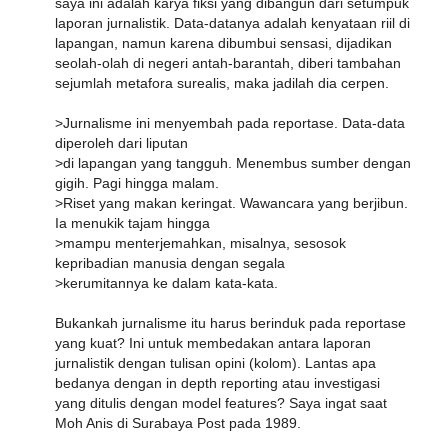
saya ini adalah karya fiksi yang dibangun dari setumpuk
laporan jurnalistik. Data-datanya adalah kenyataan riil di
lapangan, namun karena dibumbui sensasi, dijadikan
seolah-olah di negeri antah-barantah, diberi tambahan
sejumlah metafora surealis, maka jadilah dia cerpen.
>Jurnalisme ini menyembah pada reportase. Data-data
diperoleh dari liputan
>di lapangan yang tangguh. Menembus sumber dengan
gigih. Pagi hingga malam.
>Riset yang makan keringat. Wawancara yang berjibun.
Ia menukik tajam hingga
>mampu menterjemahkan, misalnya, sesosok
kepribadian manusia dengan segala
>kerumitannya ke dalam kata-kata.
Bukankah jurnalisme itu harus berinduk pada reportase
yang kuat? Ini untuk membedakan antara laporan
jurnalistik dengan tulisan opini (kolom). Lantas apa
bedanya dengan in depth reporting atau investigasi
yang ditulis dengan model features? Saya ingat saat
Moh Anis di Surabaya Post pada 1989.