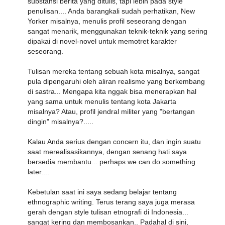
substansi berita yang ditulis, tapi lebih pada style
penulisan.... Anda barangkali sudah perhatikan, New
Yorker misalnya, menulis profil seseorang dengan
sangat menarik, menggunakan teknik-teknik yang sering
dipakai di novel-novel untuk memotret karakter
seseorang.
Tulisan mereka tentang sebuah kota misalnya, sangat
pula dipengaruhi oleh aliran realisme yang berkembang
di sastra... Mengapa kita nggak bisa menerapkan hal
yang sama untuk menulis tentang kota Jakarta
misalnya? Atau, profil jendral militer yang "bertangan
dingin" misalnya?.....
Kalau Anda serius dengan concern itu, dan ingin suatu
saat merealisasikannya, dengan senang hati saya
bersedia membantu... perhaps we can do something
later....
Kebetulan saat ini saya sedang belajar tentang
ethnographic writing. Terus terang saya juga merasa
gerah dengan style tulisan etnografi di Indonesia...
sangat kering dan membosankan.. Padahal di sini,