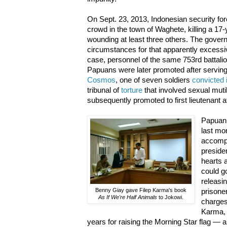
On Sept. 23, 2013, Indonesian security for
crowd in the town of Waghete, killing a 17
wounding at least three others. The governm
circumstances for that apparently excessiv
case, personnel of the same 753rd battali
Papuans were later promoted after serving 
Cosmos
, one of seven soldiers
convicted 
tribunal of
torture
that involved sexual muti
subsequently promoted to first lieutenant a
Papuan 
last mo
accompl
presiden
hearts 
could g
releasin
Benny Giay gave Filep Karma's book
prisone
As If We're Half Animals
to Jokowi.
charges
Karma, 
years for raising the Morning Star flag 