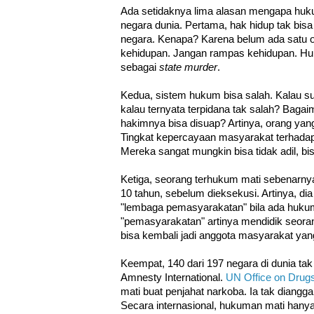
Ada setidaknya lima alasan mengapa huku
negara dunia. Pertama, hak hidup tak bis
negara. Kenapa? Karena belum ada satu 
kehidupan. Jangan rampas kehidupan. Hu
sebagai
state murder
.
Kedua, sistem hukum bisa salah. Kalau 
kalau ternyata terpidana tak salah? Bagai
hakimnya bisa disuap? Artinya, orang ya
Tingkat kepercayaan masyarakat terhadap 
Mereka sangat mungkin bisa tidak adil, bis
Ketiga, seorang terhukum mati sebenarny
10 tahun, sebelum dieksekusi. Artinya, di
"lembaga pemasyarakatan" bila ada huku
"pemasyarakatan" artinya mendidik seoran
bisa kembali jadi anggota masyarakat yan
Keempat, 140 dari 197 negara di dunia ta
Amnesty International.
UN Office on Drug
mati buat penjahat narkoba. Ia tak diangg
Secara internasional, hukuman mati hanya 