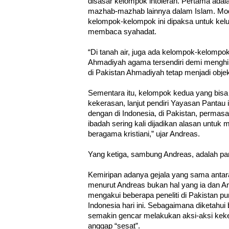
disasar kelompok intoleran. Pertama ada
mazhab-mazhab lainnya dalam Islam. Mo
kelompok-kelompok ini dipaksa untuk kelu
membaca syahadat.
“Di tanah air, juga ada kelompok-kelompo
Ahmadiyah agama tersendiri demi menghind
di Pakistan Ahmadiyah tetap menjadi obje
Sementara itu, kelompok kedua yang bisa
kekerasan, lanjut pendiri Yayasan Pantau i
dengan di Indonesia, di Pakistan, perma
ibadah sering kali dijadikan alasan untu
beragama kristiani,” ujar Andreas.
Yang ketiga, sambung Andreas, adalah par
Kemiripan adanya gejala yang sama antar
menurut Andreas bukan hal yang ia dan An
mengakui beberapa peneliti di Pakistan p
Indonesia hari ini. Sebagaimana diketahui
semakin gencar melakukan aksi-aksi kek
anggap “sesat”.