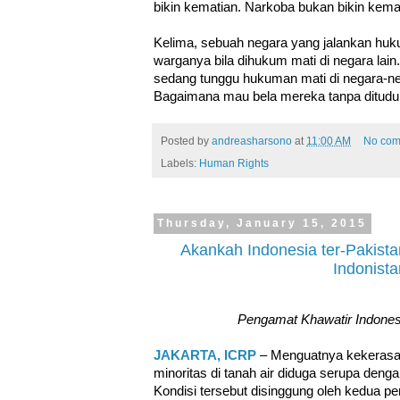
bikin kematian. Narkoba bukan bikin kema
Kelima, sebuah negara yang jalankan hukum
warganya bila dihukum mati di negara lain
sedang tunggu hukuman mati di negara-ne
Bagaimana mau bela mereka tanpa ditud
Posted by
andreasharsono
at
11:00 AM
No com
Labels:
Human Rights
Thursday, January 15, 2015
Akankah Indonesia ter-Pakista
Indonist
Pengamat Khawatir Indonesi
JAKARTA, ICRP
– Menguatnya kekerasa
minoritas di tanah air diduga serupa denga
Kondisi tersebut disinggung oleh kedua p