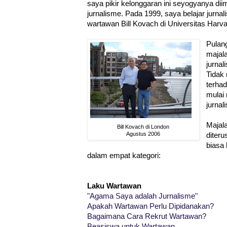
saya pikir kelonggaran ini seyogyanya di
jurnalisme. Pada 1999, saya belajar jurn
wartawan Bill Kovach di Universitas Harva
Pulan
majal
jurnal
Tidak
terha
mulai
jurnal
Majal
Bill Kovach di London
Agustus 2006
diter
biasa 
dalam empat kategori:
Laku Wartawan
"Agama Saya adalah Jurnalisme"
Apakah Wartawan Perlu Dipidanakan?
Bagaimana Cara Rekrut Wartawan?
Beasiswa untuk Wartawan