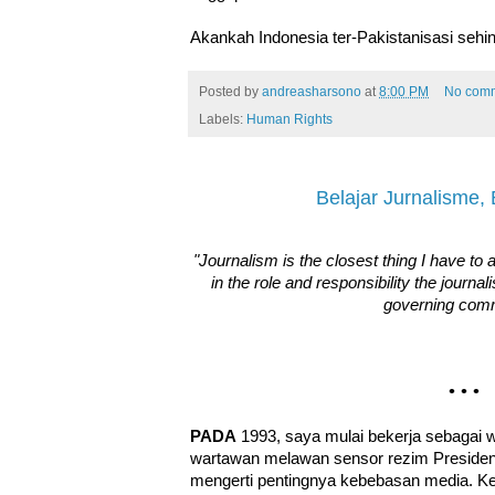
Akankah Indonesia ter-Pakistanisasi sehi
Posted by
andreasharsono
at
8:00 PM
No com
Labels:
Human Rights
Belajar Jurnalisme,
"Journalism is the closest thing I have to 
in the role and responsibility the journal
governing com
• • •
PADA
1993, saya mulai bekerja sebagai 
wartawan melawan sensor rezim Presiden
mengerti pentingnya kebebasan media. Ke