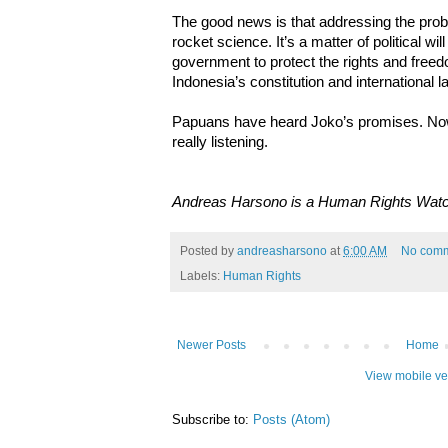
The good news is that addressing the probl
rocket science. It’s a matter of political w
government to protect the rights and free
Indonesia’s constitution and international l
Papuans have heard Joko’s promises. Now t
really listening.
Andreas Harsono is a Human Rights Watch
Posted by
andreasharsono
at
6:00 AM
No com
Labels:
Human Rights
Newer Posts
Home
View mobile ve
Subscribe to:
Posts (Atom)