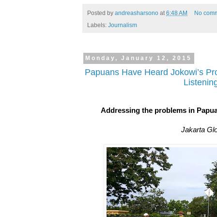
Posted by
andreasharsono
at
6:48 AM
No com
Labels:
Journalism
Monday, January 12, 2015
Papuans Have Heard Jokowi’s Prom
Listenin
Addressing the problems in Papua is
Jakarta Gl