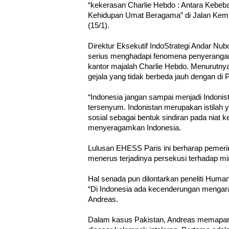
“kekerasan Charlie Hebdo : Antara Kebeb
Kehidupan Umat Beragama” di Jalan Kemiri
(15/1).
Direktur Eksekutif IndoStrategi Andar N
serius menghadapi fenomena penyerangan y
kantor majalah Charlie Hebdo. Menurutny
gejala yang tidak berbeda jauh dengan di 
“Indonesia jangan sampai menjadi Indonis
tersenyum. Indonistan merupakan istilah 
sosial sebagai bentuk sindiran pada niat k
menyeragamkan Indonesia.
Lulusan EHESS Paris ini berharap pemeri
menerus terjadinya persekusi terhadap mino
Hal senada pun dilontarkan peneliti Huma
“Di Indonesia ada kecenderungan mengarah
Andreas.
Dalam kasus Pakistan, Andreas memapark