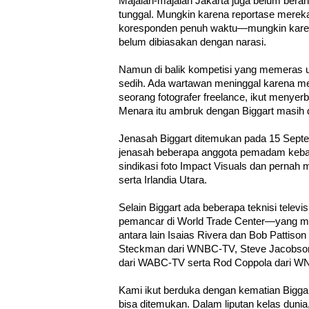
Majalah-majalah Jakarta juga belum beran
tunggal. Mungkin karena reportase mere
koresponden penuh waktu—mungkin karen
belum dibiasakan dengan narasi.
Namun di balik kompetisi yang memeras ura
sedih. Ada wartawan meninggal karena me
seorang fotografer freelance, ikut menye
Menara itu ambruk dengan Biggart masih 
Jenasah Biggart ditemukan pada 15 Sept
jenasah beberapa anggota pemadam kebak
sindikasi foto Impact Visuals dan pernah 
serta Irlandia Utara.
Selain Biggart ada beberapa teknisi telev
pemancar di World Trade Center—yang mas
antara lain Isaias Rivera dan Bob Pattiso
Steckman dari WNBC-TV, Steve Jacobson
dari WABC-TV serta Rod Coppola dari W
Kami ikut berduka dengan kematian Biggart
bisa ditemukan. Dalam liputan kelas dunia,