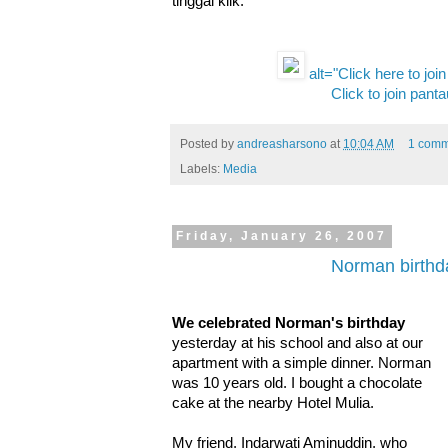
tinggal klik:
alt="Click here to joi
Click to join panta
Posted by
andreasharsono
at
10:04 AM
1 comm
Labels:
Media
Friday, January 26, 2007
Norman birthd
We celebrated Norman's birthday
yesterday at his school and also at our
apartment with a simple dinner. Norman
was 10 years old. I bought a chocolate
cake at the nearby Hotel Mulia.
My friend, Indarwati Aminuddin, who