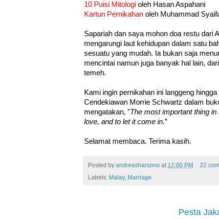
10 Puisi Mitologi
oleh Hasan Aspahani
Kartun Pernikahan
oleh Muhammad Syaif
Sapariah dan saya mohon doa restu dari
mengarungi laut kehidupan dalam satu ba
sesuatu yang mudah. Ia bukan saja menun
mencintai namun juga banyak hal lain, dar
temeh.
Kami ingin pernikahan ini langgeng hing
Cendekiawan Morrie Schwartz dalam bu
mengatakan, "
The most important thing in l
love, and to let it come in
.”
Selamat membaca. Terima kasih.
Posted by
andreasharsono
at
12:00 PM
22 co
Labels:
Malay
,
Marriage
Pesta Jak