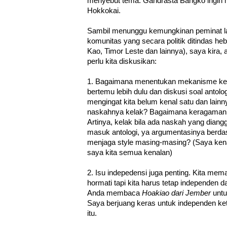
menyebut tema. Gandrasta Bangko ingin m
Hokkokai.
Sambil menunggu kemungkinan peminat lai
komunitas yang secara politik ditindas h
Kao, Timor Leste dan lainnya), saya kira,
perlu kita diskusikan:
1. Bagaimana menentukan mekanisme kerja 
bertemu lebih dulu dan diskusi soal antologi
mengingat kita belum kenal satu dan lain
naskahnya kelak? Bagaimana keragaman
Artinya, kelak bila ada naskah yang dian
masuk antologi, ya argumentasinya berd
menjaga style masing-masing? (Saya kena
saya kita semua kenalan)
2. Isu indepedensi juga penting. Kita mem
hormati tapi kita harus tetap independen 
Anda membaca
Hoakiao dari Jember
untu
Saya berjuang keras untuk independen ket
itu.