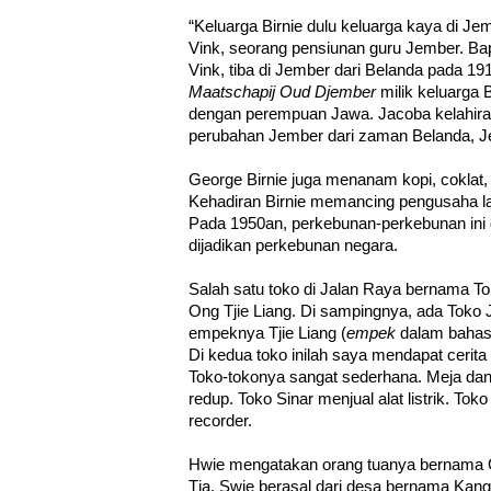
“Keluarga Birnie dulu keluarga kaya di Je
Vink, seorang pensiunan guru Jember. B
Vink, tiba di Jember dari Belanda pada 19
Maatschapij Oud Djember
milik keluarga 
dengan perempuan Jawa. Jacoba kelahiran
perubahan Jember dari zaman Belanda, J
George Birnie juga menanam kopi, coklat,
Kehadiran Birnie memancing pengusaha l
Pada 1950an, perkebunan-perkebunan ini d
dijadikan perkebunan negara.
Salah satu toko di Jalan Raya bernama Tok
Ong Tjie Liang. Di sampingnya, ada Toko J
empeknya Tjie Liang (
empek
dalam bahasa
Di kedua toko inilah saya mendapat cerita 
Toko-tokonya sangat sederhana. Meja dan 
redup. Toko Sinar menjual alat listrik. Toko
recorder.
Hwie mengatakan orang tuanya bernama
Tja. Swie berasal dari desa bernama Kang