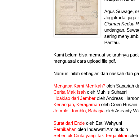
Agus Suwage, seo
Jogjakarta, jug
Ciuman Kedua R
undangan. Suwag
sering menyumb
Pantau.
Kami belum bisa memuat seluruhnya pada
menguasai cara upload file pdf.
Namun inilah sebagian dari naskah dan ga
Mengapa Kami Menikah?
oleh Sapariah 
Cerita Mak Isah
oleh Muhlis Suhaeri
Hoakiao dari Jember
oleh Andreas Harso
Keriangan, Keragaman
oleh Coen Husain
Jomblo, Jomblo, Bahagia
oleh Aseanty Wi
Surat dari Ende
oleh Esti Wahyuni
Pernikahan
oleh Indarwati Aminuddin
Sebentuk Cinta yang Tak Tergantikan
oleh