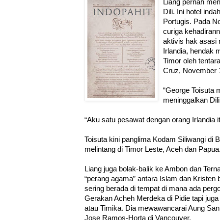
Liang pernah menu
Dili. Ini hotel in
Portugis. Pada No
curiga kehadirann
aktivis hak asasi
Irlandia, hendak 
Timor oleh tentar
Cruz, November 
“George Toisuta
meninggalkan Dili
“Aku satu pesawat dengan orang Irlandia i
Toisuta kini panglima Kodam Siliwangi di 
melintang di Timor Leste, Aceh dan Papua
Liang juga bolak-balik ke Ambon dan Terna
“perang agama” antara Islam dan Kristen b
sering berada di tempat di mana ada perg
Gerakan Acheh Merdeka di Pidie tapi juga
atau Timika. Dia mewawancarai Aung San 
Jose Ramos-Horta di Vancouver.