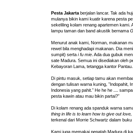
Pesta Jakarta
berjalan lancar. Tak ada huj
mulanya bikin kami kuatir karena pesta p
sekeliling kolam renang apartemen kami. A
lampu taman dan band akustik bernama
G
Menurut anak kami, Norman, makanan ma
rewel bila menghadapi makanan. Dia men
sumpit) serta
i fu mie
. Ada dua gubuk menu
sate Madura. Semua ini disediakan oleh p
Kebayoran Lama, tetangga kantor Pantau.
Di pintu masuk, setiap tamu akan memba
dengan tulisan warna kuning, "Indopahit, 
Indonesia yang pahit." He he he .... sampai
pesta kawin atau mau bikin partai?"
Di kolam renang ada spanduk warna sama,
thing in life is to learn how to give out love,
terkenal dari Morrie Schwartz dalam buku
Kami juga memakai pepatah Madura di kac