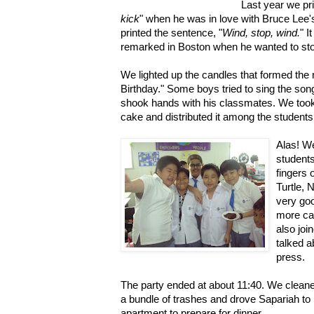
Last year we pri
kick
" when he was in love with Bruce Lee
printed the sentence, "
Wind, stop, wind.
" I
remarked in Boston when he wanted to sto
We lighted up the candles that formed th
Birthday." Some boys tried to sing the so
shook hands with his classmates. We took
cake and distributed it among the students
Alas! We
students
fingers
Turtle, 
very go
more cak
also joi
talked a
press.
The party ended at about 11:40. We cleane
a bundle of trashes and drove Sapariah to h
apartment to prepare for dinner.