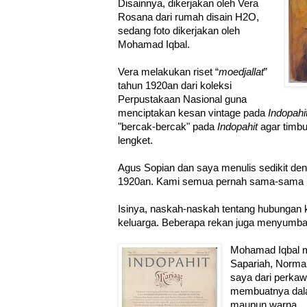
Disainnya, dikerjakan oleh Vera
Rosana dari rumah disain H2O,
sedang foto dikerjakan oleh
Mohamad Iqbal.
Vera melakukan riset “
moedjallat
”
tahun 1920an dari koleksi
Perpustakaan Nasional guna
menciptakan kesan vintage pada
Indopahi
"bercak-bercak" pada
Indopahit
agar timbu
lengket.
Agus Sopian dan saya menulis sedikit de
1920an. Kami semua pernah sama-sama b
Isinya, naskah-naskah tentang hubunga
keluarga. Beberapa rekan juga menyumba
Mohamad Iqbal m
Sapariah, Norma
saya dari perkawi
membuatnya dala
maupun warna.