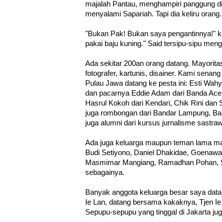
majalah Pantau, menghampiri panggung d
menyalami Sapariah. Tapi dia keliru orang.
"Bukan Pak! Bukan saya pengantinnya!" kat
pakai baju kuning." Said tersipu-sipu men
Ada sekitar 200an orang datang. Mayorita
fotografer, kartunis, disainer. Kami senan
Pulau Jawa datang ke pesta ini: Esti Wahy
dan pacarnya Eddie Adam dari Banda Aceh
Hasrul Kokoh dari Kendari, Chik Rini dan 
juga rombongan dari Bandar Lampung, B
juga alumni dari kursus jurnalisme sastrawi 
Ada juga keluarga maupun teman lama ma
Budi Setiyono, Daniel Dhakidae, Goena
Masmimar Mangiang, Ramadhan Pohan, S
sebagainya.
Banyak anggota keluarga besar saya datan
Ie Lan, datang bersama kakaknya, Tjen Ie 
Sepupu-sepupu yang tinggal di Jakarta ju