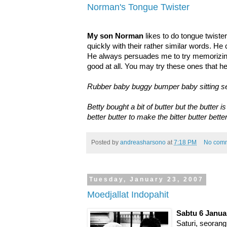
Norman's Tongue Twister
My son Norman
likes to do tongue twiste
quickly with their rather similar words. He
He always persuades me to try memorizing
good at all. You may try these ones that he
Rubber baby buggy bumper baby sitting se
Betty bought a bit of butter but the butter 
better butter to make the bitter butter bette
Posted by
andreasharsono
at
7:18 PM
No com
Tuesday, January 23, 2007
Moedjallat Indopahit
Sabtu 6 Janua
Saturi, seoran