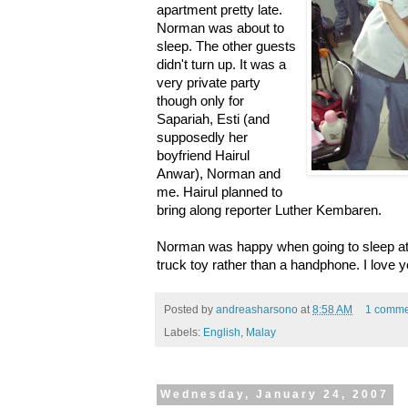
apartment pretty late.
Norman was about to
sleep. The other guests
didn't turn up. It was a
very private party
though only for
Sapariah, Esti (and
supposedly her
boyfriend Hairul
Anwar), Norman and
me. Hairul planned to
bring along reporter Luther Kembaren.
Norman was happy when going to sleep at nig
truck toy rather than a handphone. I love
Posted by
andreasharsono
at
8:58 AM
1 comme
Labels:
English
,
Malay
Wednesday, January 24, 2007