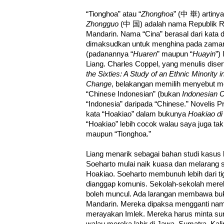
“Tionghoa” atau “
Zhonghoa
” (中 崋) artinya
Zhongguo
(中 国) adalah nama Republik R
Mandarin. Nama “Cina” berasal dari kata d
dimaksudkan untuk menghina pada zaman 
(padanannya “
Huaren
” maupun “
Huayin
”)
Liang. Charles Coppel, yang menulis diser
the Sixties: A Study of an Ethnic Minority in
Change
, belakangan memilih menyebut m
“Chinese Indonesian” (bukan
Indonesian 
“Indonesia” daripada “Chinese.” Novelis
kata “Hoakiao” dalam bukunya
Hoakiao di
“Hoakiao” lebih cocok walau saya juga ta
maupun “Tionghoa.”
Liang menarik sebagai bahan studi kasus k
Soeharto mulai naik kuasa dan melarang
Hoakiao. Soeharto membunuh lebih dari ti
dianggap komunis. Sekolah-sekolah merek
boleh muncul. Ada larangan membawa buk
Mandarin. Mereka dipaksa mengganti nam
merayakan Imlek. Mereka harus minta su