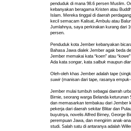
penduduk di mana 98.6 persen Muslim. O
kebanyakan beragama Kristen atau Buddh
Islam. Mereka tinggal di daerah perdagang
kecil semacam Kalisat, Ambulu atau Balun
Jumlahnya, saya perkirakan kurang dari 10
persen.
Penduduk kota Jember kebanyakan bicar
Bahasa Jawa dialek Jember agak beda den
Jember memakai kata “koen” atau “kowe” 
Ada kata
songar
, kata
salbuk
maupun
dia
Oleh-oleh khas Jember adalah tape (singk
suwir
(manisan dari tape, rasanya empuk
Jember mulai tumbuh sebagai daerah urb
Birnie, seorang warga Belanda keturunan
dan memasarkan tembakau dari Jember k
pekerja dari daerah sekitar Blitar dan Pu
buyutnya, novelis Alfred Birney, George B
perempuan Jawa, dan mengirim anak-anak
studi. Salah satu di antaranya adalah Wille