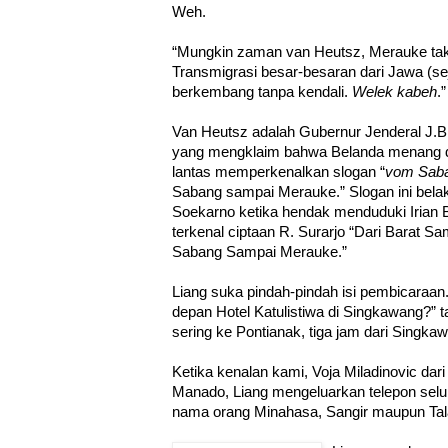
Weh.
“Mungkin zaman van Heutsz, Merauke tak
Transmigrasi besar-besaran dari Jawa (se
berkembang tanpa kendali.
Welek kabeh
.”
Van Heutsz adalah Gubernur Jenderal J.B
yang mengklaim bahwa Belanda menang d
lantas memperkenalkan slogan “
vom Saba
Sabang sampai Merauke.” Slogan ini bela
Soekarno ketika hendak menduduki Irian 
terkenal ciptaan R. Surarjo “Dari Barat Sa
Sabang Sampai Merauke.”
Liang suka pindah-pindah isi pembicaraa
depan Hotel Katulistiwa di Singkawang?” t
sering ke Pontianak, tiga jam dari Singka
Ketika kenalan kami, Voja Miladinovic dari
Manado, Liang mengeluarkan telepon sel
nama orang Minahasa, Sangir maupun Tal