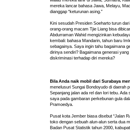
walau mereka lahir di Jawa, Sumatra, Ka
mereka lancar bahasa Jawa, Melayu, Madu
dianggap “keturunan asing.”
Kini sesudah Presiden Soeharto turun dar
orang-orang macam Tjie Liang bisa dibicar
Abdurraman Wahid mengizinkan kebudaya
kembali: bahasa Mandarin, tahun baru I
sebagainya. Saya ingin tahu bagaimana g
dirinya sendiri? Bagaimana generasi yang
diskriminasi terhadap diri mereka?
Bila Anda naik mobil dari Surabaya me
menelusuri Sungai Bondoyudo di daerah pe
Sepanjang jalan ada rel dan lori tebu. Ad
saya pada gambaran perkebunan gula da
Pramoedya.
Pusat kota Jember biasa disebut “Jalan
toko dengan sebuah alun-alun serta dua m
Badan Pusat Statistik tahun 2000, kabupa