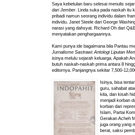
Saya kebetulan baru selesai menulis sej
dari Jember
. Linda suka pada naskah itu 
pribadi namun seorang individu dalam fram
individu. Janet Steele dari George Washi
narasi yang dahsyat. Richard Oh dari Q
menyatakan penghargaannya.
Kami punya ide bagaimana bila Pantau men
Jurnalisme Sastrawi: Antologi Liputan M
isinya melulu sejarah keluarga. Apakah An
butuh naskah-naskah prima antara 8 hingga
editornya. Panjangnya sekitar 7,500-12,00
Isinya, bisa tent
guru, sahabat at
kita, dan kisah h
menjadi korban d
korban dari repres
Islam, Partai Ko
Gerakan Acheh M
juga orang yang m
berat, saksi pem