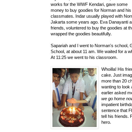
works for the WWF Kendari, gave some
money to buy goodies for Norman and his
classmates. Indar usually played with Nor
Jakarta some years ago. Eva Danayanti an
friends, voluntered to buy the goodies at 
wrapped the goodies beautifully.
Sapariah and I went to Norman's school, G
School, at about 11 am. We waited for a wh
At 11:25 we went to his classroom.
Whoilla! His fr
cake. Just imag
more than 20 ch
wanting to look 
earlier asked me
we go home no
impatient birthda
sentence that F
tell his friends.
hero.