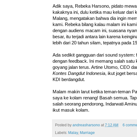
Adik saya, Rebeka Harsono, pidato mewaki
kakaknya ini, dulu ketika mau keluar dari
Malang, mengatakan bahwa dia ingin me
kami. Rebeka bilang kalau malam ini kami
dengan audiens macam ini, suasana nya
besar, itu terjadi antara lain karena kein
lebih dari 20 tahun silam, tepatnya pada 1
Ada sedikit gangguan dari sound system: 
dengan feedback. Ini memang salah satu ke
goyang jalan terus. Artine Utomo, CEO dar
Kontes Dangdut Indonesia
, ikut joget ber
KDI berdangdut.
Malam makin larut ketika teman-teman 
saya ke kolam renang! Basah semua. Ta
salah seorang pendorong, Indarwati Aminud
ikut masuk kolam.
Posted by
andreasharsono
at
7:12 AM
6 comme
Labels:
Malay
,
Marriage