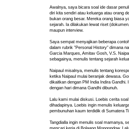
Awalnya, saya bicara soal ide dasar penulisa
diri kita sendiri atau keluarga atau orang d
bukan orang besar. Mereka orang biasa 
sejarah. Ia dilakukan lewat riset (dokume
maupun interview.
Saya sempat menyajikan beberapa contoh
dalam rubrik "Personal History" dimana
Garcia Marques, Amitav Gosh, V.S. Naipa
sebagainya, menulis tentang sejarah kelu
Naipaul misalnya, menulis tentang koresp
ketika Naipaul mulai beranjak dewasa. G
dikaitkan dengan PM India Indira Gandhi.
dengan hari dimana Gandhi dibunuh.
Lalu kami mulai diskusi. Loebis cerita soa
dihadapinya. Loebis ingin menulis keluarg
pembunuhan kaum terdidik di Sumatera T
Tangdialla ingin menulis soal mamanya, 
mencari kerja di Bolaang Mongondow. Lalu