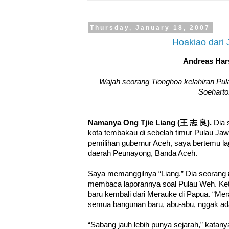
Thursday, January 18, 2007
Hoakiao dari
Andreas Ha
Wajah seorang Tionghoa kelahiran Pu
Soeharto
Namanya Ong Tjie Liang (王 志 良).
Dia 
kota tembakau di sebelah timur Pulau Jaw
pemilihan gubernur Aceh, saya bertemu lag
daerah Peunayong, Banda Aceh.
Saya memanggilnya “Liang.” Dia seorang
membaca laporannya soal Pulau Weh. Ketik
baru kembali dari Merauke di Papua. “Mer
semua bangunan baru, abu-abu, nggak ada
“Sabang jauh lebih punya sejarah,” katan