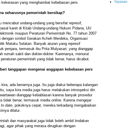
Yayasan
u kekerasan yang menghambat kebebasan pers.
mana seharusnya pemerintah bersikap?
lu mencabut undang-undang yang bersifat represif,
sal karet di Kitab Undang-undang Hukum Pidana, UU
lektronik maupun Peraturan Pemerintah No. 77 tahun 2007
i dengan simbol Gerakan Acheh Merdeka, Organisasi
ik Maluku Selatan. Banyak aturan yang represif
 penjara, termasuk ibu Prita Mulyasari, yang dianggap
rumah sakit dan dokter-dokter. Karenanya, menurut
peraturan pemerintah yang tidak benar, harus dicabut.
mberi tanggapan mengenai anggapan kebebasan pers
 kira, ada benarnya juga. Itu juga diakui beberapa kalangan
itu, saya kira media juga harus melakukan introspeksi diri.
 wartawan dianggap kebablasan karena banyak prosedur
ra tidak benar, termasuk media
online
. Karena mengejar
 to date
, pokoknya cepat, mereka terkadang mengabaikan
inya dilalui.
intah dan masyarakat juga tidak boleh ambil tindakan
lagi, agar pihak yang merasa dirugikan dengan