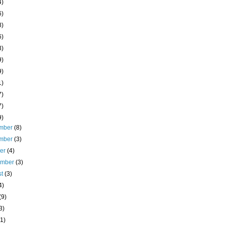
4)
6)
8)
6)
3)
9)
9)
1)
7)
7)
9)
mber
(8)
mber
(3)
ber
(4)
ember
(3)
st
(3)
4)
(9)
3)
(1)