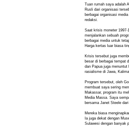
Tuan rumah saya adalah Al
Rusli dari organisasi ter
berbagai organisasi medi
redaksi.
Saat krisis moneter 1997-
menjalankan sebuah progra
berbagai media untuk tetap
Harga kertas luar biasa ti
Krisis tersebut juga mem
besar di berbagai tempat 
dan Papua juga menuntut k
rasialisme di Jawa, Kali
Program tersebut, oleh G
membuat saya sering meng
Makassar, program itu mel
Media Massa. Saya sempat
bersama Janet Steele dar
Mereka biasa menginapka
Ia juga dekat dengan Mus
Sulawesi dengan banyak 