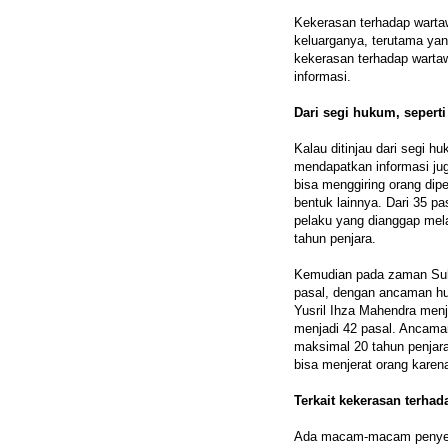
Kekerasan terhadap warta
keluarganya, terutama yang
kekerasan terhadap wart
informasi.
Dari segi hukum, sepert
Kalau ditinjau dari segi 
mendapatkan informasi ju
bisa menggiring orang dipe
bentuk lainnya. Dari 35 p
pelaku yang dianggap mel
tahun penjara.
Kemudian pada zaman Suha
pasal, dengan ancaman hu
Yusril Ihza Mahendra men
menjadi 42 pasal. Ancaman
maksimal 20 tahun penjara
bisa menjerat orang karena
Terkait kekerasan terha
Ada macam-macam penyeba