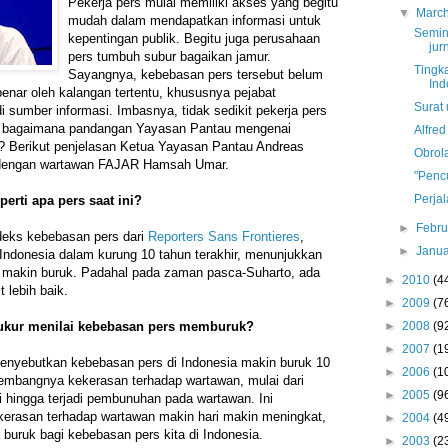
Pekerja pers mulai memiliki akses yang begitu
▼
Marc
mudah dalam mendapatkan informasi untuk
Semin
kepentingan publik. Begitu juga perusahaan
jur
pers tumbuh subur bagaikan jamur.
Tingk
Sayangnya, kebebasan pers tersebut belum
Ind
nar oleh kalangan tertentu, khususnya pejabat
Surat 
 sumber informasi. Imbasnya, tidak sedikit pekerja pers
lu bagaimana pandangan Yayasan Pantau mengenai
Alfre
? Berikut penjelasan Ketua Yayasan Pantau Andreas
Obrol
 dengan wartawan FAJAR Hamsah Umar.
"Pencu
Perja
erti apa pers saat ini?
►
Febr
ndeks kebebasan pers dari
Reporters Sans Frontieres
,
►
Janu
 Indonesia dalam kurung 10 tahun terakhir, menunjukkan
a makin buruk. Padahal pada zaman pasca-Suharto, ada
►
2010
(4
 lebih baik.
►
2009
(7
 ukur menilai kebebasan pers memburuk?
►
2008
(9
►
2007
(1
menyebutkan kebebasan pers di Indonesia makin buruk 10
►
2006
(1
kembangnya kekerasan terhadap wartawan, mulai dari
►
2005
(9
 hingga terjadi pembunuhan pada wartawan. Ini
erasan terhadap wartawan makin hari makin meningkat,
►
2004
(4
a buruk bagi kebebasan pers kita di Indonesia.
►
2003
(2