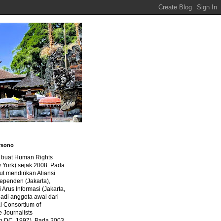
rsono
a buat Human Rights
 York) sejak 2008. Pada
ut mendirikan Aliansi
dependen (Jakarta),
di Arus Informasi (Jakarta,
jadi anggota awal dari
al Consortium of
e Journalists
n DC, 1997). Pada 2003,