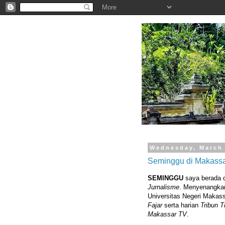
.
Wednesday, March 
Seminggu di Makassar
SEMINGGU
saya berada d
Jurnalisme
. Menyenangkan
Universitas Negeri Makass
Fajar
serta harian
Tribun T
Makassar TV
.