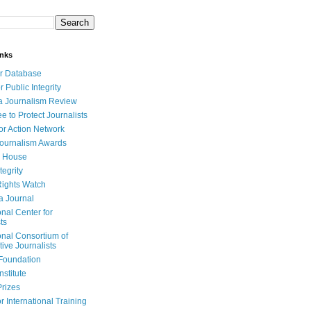
inks
r Database
r Public Integrity
a Journalism Review
e to Protect Journalists
or Action Network
Journalism Awards
 House
tegrity
ights Watch
a Journal
onal Center for
ts
onal Consortium of
tive Journalists
Foundation
nstitute
Prizes
r International Training