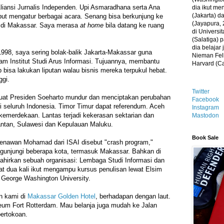
iansi Jurnalis Independen. Upi Asmaradhana serta Ana
dia ikut me
(Jakarta) 
sebut mengatur berbagai acara. Senang bisa berkunjung ke
(Jayapura, 
a di Makassar. Saya merasa
at home
bila datang ke ruang
di Universi
(Salatiga)
dia belajar
1998, saya sering bolak-balik Jakarta-Makassar guna
Nieman Fell
m Institut Studi Arus Informasi. Tujuannya, membantu
Harvard (C
 bisa lakukan liputan walau bisnis mereka terpukul hebat.
nggi.
Twitter
buat Presiden Soeharto mundur dan menciptakan perubahan
Facebook
di seluruh Indonesia. Timor Timur dapat referendum. Aceh
Instagram
emerdekaan. Lantas terjadi kekerasan sektarian dan
Mastodon
mantan, Sulawesi dan Kepulauan Maluku.
Book Sale
oenawan Mohamad dari ISAI disebut "crash program,"
unjungi beberapa kota, termasuk Makassar. Bahkan di
ahirkan sebuah organisasi: Lembaga Studi Informasi dan
 dua kali ikut mengampu kursus penulisan lewat Elsim
i George Washington University.
n kami di
Makassar Golden Hotel
, berhadapan dengan laut.
eum Fort Rotterdam. Mau belanja juga mudah ke Jalan
pertokoan.