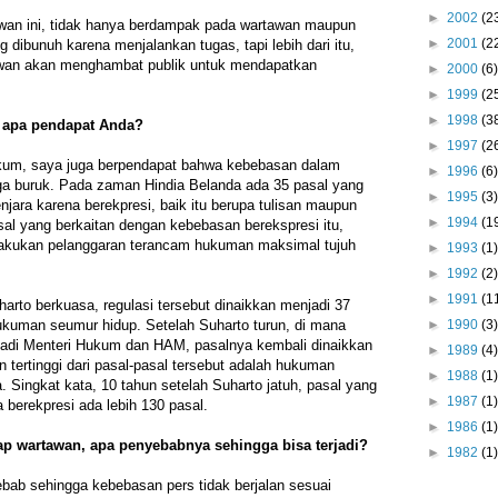
►
2002
(2
wan ini, tidak hanya berdampak pada wartawan maupun
►
2001
(2
 dibunuh karena menjalankan tugas, tapi lebih dari itu,
awan akan menghambat publik untuk mendapatkan
►
2000
(6)
►
1999
(2
►
1998
(3
i apa pendapat Anda?
►
1997
(2
hukum, saya juga berpendapat bahwa kebebasan dalam
►
1996
(6)
ga buruk. Pada zaman Hindia Belanda ada 35 pasal yang
►
1995
(3)
njara karena berekpresi, baik itu berupa tulisan maupun
►
1994
(1
asal yang berkaitan dengan kebebasan berekspresi itu,
akukan pelanggaran terancam hukuman maksimal tujuh
►
1993
(1)
►
1992
(2)
►
1991
(1
rto berkuasa, regulasi tersebut dinaikkan menjadi 37
kuman seumur hidup. Setelah Suharto turun, di mana
►
1990
(3)
jadi Menteri Hukum dan HAM, pasalnya kembali dinaikkan
►
1989
(4)
 tertinggi dari pasal-pasal tersebut adalah hukuman
►
1988
(1)
. Singkat kata, 10 tahun setelah Suharto jatuh, pasal yang
►
1987
(1)
 berekpresi ada lebih 130 pasal.
►
1986
(1)
dap wartawan, apa penyebabnya sehingga bisa terjadi?
►
1982
(1)
b sehingga kebebasan pers tidak berjalan sesuai