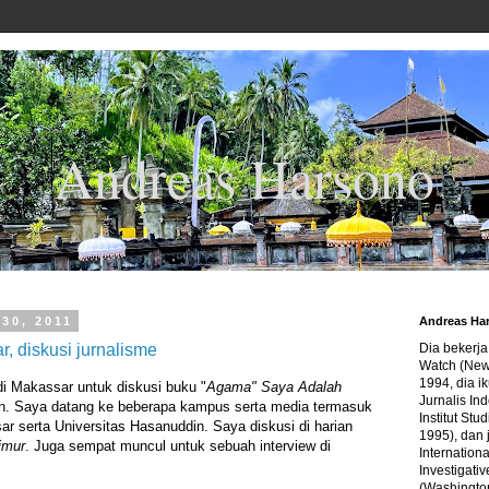
Andreas Harsono
30, 2011
Andreas Ha
, diskusi jurnalisme
Dia bekerj
Watch (New
1994, dia ik
i Makassar untuk diskusi buku "
Agama" Saya Adalah
Jurnalis In
. Saya datang ke beberapa kampus serta media termasuk
Institut Stu
ar serta Universitas Hasanuddin. Saya diskusi di harian
1995), dan 
imur
. Juga sempat muncul untuk sebuah interview di
Internation
Investigativ
(Washingto