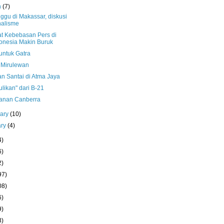
h
(7)
ggu di Makassar, diskusi
nalisme
at Kebebasan Pers di
onesia Makin Buruk
untuk Gatra
d Mirulewan
an Santai di Atma Jaya
likan" dari B-21
lanan Canberra
uary
(10)
ary
(4)
4)
6)
2)
97)
08)
6)
9)
3)