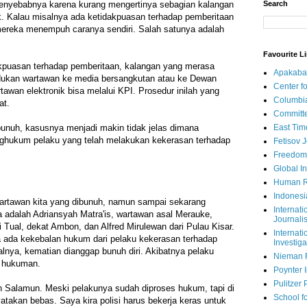
 penyebabnya karena kurang mengertinya sebagian kalangan
Search
tik. Kalau misalnya ada ketidakpuasan terhadap pemberitaan
mereka menempuh caranya sendiri. Salah satunya adalah
Favourite L
akpuasan terhadap pemberitaan, kalangan yang merasa
Apakaba
adukan wartawan ke media bersangkutan atau ke Dewan
Center fo
tawan elektronik bisa melalui KPI. Prosedur inilah yang
Columbi
at.
Committe
unuh, kasusnya menjadi makin tidak jelas dimana
East Tim
ghukum pelaku yang telah melakukan kekerasan terhadap
Fetisov 
Freedom
Global In
Human R
Indonesi
wartawan kita yang dibunuh, namun sampai sekarang
Internati
ia adalah Adriansyah Matra'is, wartawan asal Merauke,
Journalis
Tual, dekat Ambon, dan Alfred Mirulewan dari Pulau Kisar.
Internati
a ada kekebalan hukum dari pelaku kekerasan terhadap
Investiga
lnya, kematian dianggap bunuh diri. Akibatnya pelaku
Nieman 
a hukuman.
Poynter I
Pulitzer 
n Salamun. Meski pelakunya sudah diproses hukum, tapi di
School fo
atakan bebas. Saya kira polisi harus bekerja keras untuk