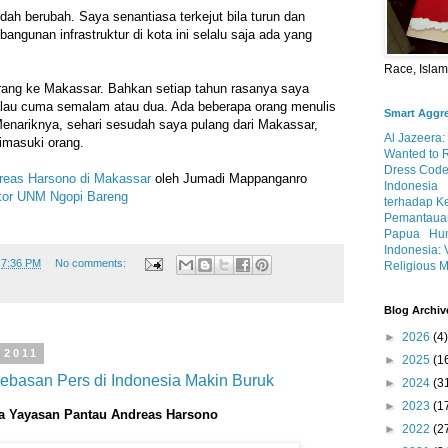
ah berubah. Saya senantiasa terkejut bila turun dan
angunan infrastruktur di kota ini selalu saja ada yang
Race, Isla
rang ke Makassar. Bahkan setiap tahun rasanya saya
alau cuma semalam atau dua. Ada beberapa orang menulis
Smart Aggr
Menariknya, sehari sesudah saya pulang dari Makassar,
Al Jazeera:
imasuki orang.
Wanted to 
Dress Code
eas Harsono di Makassar
oleh Jumadi Mappanganro
Indonesia
tor UNM Ngopi Bareng
terhadap K
Pemantauan
Papua
Hum
Indonesia: 
t
7:36 PM
No comments:
Religious M
Blog Archiv
►
2026
(4)
 2011
►
2025
(1
ebasan Pers di Indonesia Makin Buruk
►
2024
(3
►
2023
(1
a Yayasan Pantau Andreas Harsono
►
2022
(2