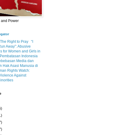
m and Power
egator
 The Right to Pray
“I
Run Away”: Abusive
s for Women and Girls in
Pembatasan Indonesia
ebebasan Media dan
 Hak Asasi Manusia di
an Rights Watch:
Violence Against
inorities
e
6)
1)
7)
7)