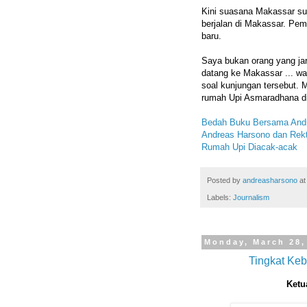
Kini suasana Makassar sud
berjalan di Makassar. Pemb
baru.
Saya bukan orang yang ja
datang ke Makassar ... w
soal kunjungan tersebut. 
rumah Upi Asmaradhana d
Bedah Buku Bersama Andr
Andreas Harsono dan Rek
Rumah Upi Diacak-acak
Posted by
andreasharsono
a
Labels:
Journalism
Monday, March 28,
Tingkat Keb
Ketu