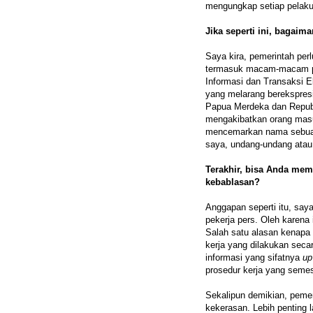
mengungkap setiap pelak
Jika seperti ini, bagai
Saya kira, pemerintah per
termasuk macam-macam pa
Informasi dan Transaksi E
yang melarang berekspres
Papua Merdeka dan Republ
mengakibatkan orang masuk
mencemarkan nama sebuah 
saya, undang-undang atau 
Terakhir, bisa Anda me
kebablasan?
Anggapan seperti itu, saya
pekerja pers. Oleh karena 
Salah satu alasan kenapa
kerja yang dilakukan seca
informasi yang sifatnya
up
prosedur kerja yang semest
Sekalipun demikian, pemer
kekerasan. Lebih penting 