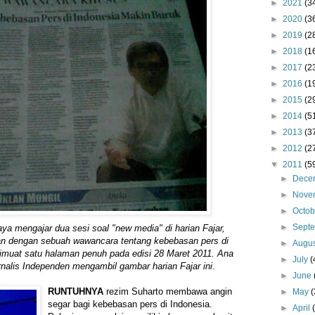
►
2021
(3
►
2020
(3
►
2019
(2
►
2018
(1
►
2017
(2
►
2016
(1
►
2015
(2
►
2014
(5
►
2013
(3
►
2012
(2
▼
2011
(5
►
Dece
►
Nove
►
Octo
►
Sept
ya mengajar dua sesi soal "new media" di harian Fajar,
kan dengan sebuah wawancara tentang kebebasan pers di
►
Augu
imuat satu halaman penuh pada edisi 28 Maret 2011. Ana
►
July
(
urnalis Independen mengambil gambar harian Fajar ini
.
►
June
RUNTUHNYA
rezim Suharto membawa angin
►
May
(
segar bagi kebebasan pers di Indonesia.
►
April