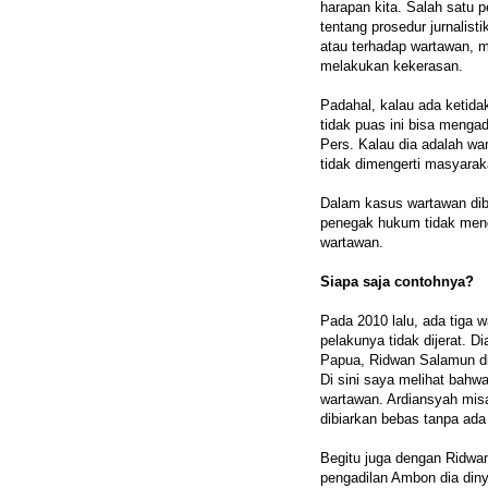
harapan kita. Salah satu
tentang prosedur jurnalis
atau terhadap wartawan, 
melakukan kekerasan.
Padahal, kalau ada ketid
tidak puas ini bisa meng
Pers. Kalau dia adalah war
tidak dimengerti masyarak
Dalam kasus wartawan dib
penegak hukum tidak men
wartawan.
Siapa saja contohnya?
Pada 2010 lalu, ada tiga 
pelakunya tidak dijerat. D
Papua, Ridwan Salamun di 
Di sini saya melihat bahw
wartawan. Ardiansyah misa
dibiarkan bebas tanpa ad
Begitu juga dengan Ridwa
pengadilan Ambon dia diny