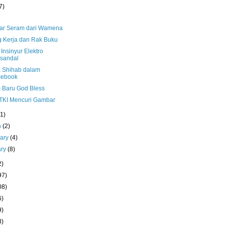
7)
r Seram dari Wamena
 Kerja dan Rak Buku
Insinyur Elektro
sandal
 Shihab dalam
cebook
 Baru God Bless
KI Mencuri Gambar
(1)
h
(2)
uary
(4)
ary
(8)
2)
97)
08)
6)
9)
3)