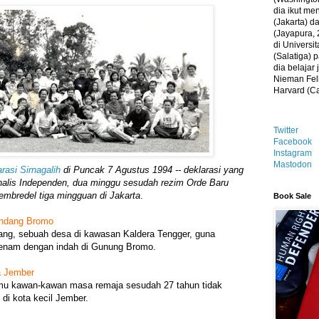
dia ikut me
(Jakarta) 
(Jayapura, 
di Universi
(Salatiga)
dia belajar
Nieman Fell
Harvard (C
Twitter
Facebook
Instagram
Mastodon
rasi Sirnagalih
di Puncak 7 Agustus 1994 -- deklarasi yang
rnalis Independen, dua minggu sesudah rezim Orde Baru
mbredel tiga mingguan di Jakarta
.
Book Sale
ndang Bromo
ng, sebuah desa di kawasan Kaldera Tengger, guna
enam dengan indah di Gunung Bromo.
a Jember
mu kawan-kawan masa remaja sesudah 27 tahun tidak
 di kota kecil Jember.