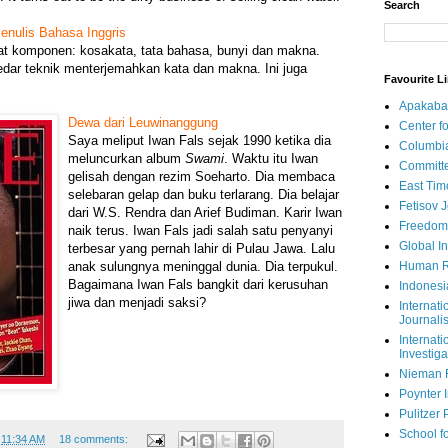
Search
enulis Bahasa Inggris
 komponen: kosakata, tata bahasa, bunyi dan makna.
dar teknik menterjemahkan kata dan makna. Ini juga
Favourite L
Apakaba
Dewa dari Leuwinanggung
Center fo
Saya meliput Iwan Fals sejak 1990 ketika dia
Columbi
meluncurkan album
Swami
. Waktu itu Iwan
Committe
gelisah dengan rezim Soeharto. Dia membaca
East Tim
selebaran gelap dan buku terlarang. Dia belajar
Fetisov 
dari W.S. Rendra dan Arief Budiman. Karir Iwan
Freedom
naik terus. Iwan Fals jadi salah satu penyanyi
Global In
terbesar yang pernah lahir di Pulau Jawa. Lalu
Human R
anak sulungnya meninggal dunia. Dia terpukul.
Bagaimana Iwan Fals bangkit dari kerusuhan
Indonesi
jiwa dan menjadi saksi?
Internati
Journalis
Internati
Investiga
Nieman 
Poynter I
Pulitzer 
School fo
t
11:34 AM
18 comments: