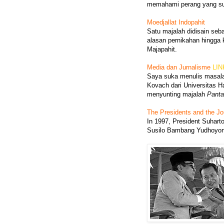
memahami perang yang sud
Moedjallat Indopahit
Satu majalah didisain seba
alasan pernikahan hingga 
Majapahit.
Media dan Jurnalisme
LIN
Saya suka menulis masalah
Kovach dari Universitas H
menyunting majalah
Pant
The Presidents and the Jo
In 1997, President Suharto
Susilo Bambang Yudhoyono 