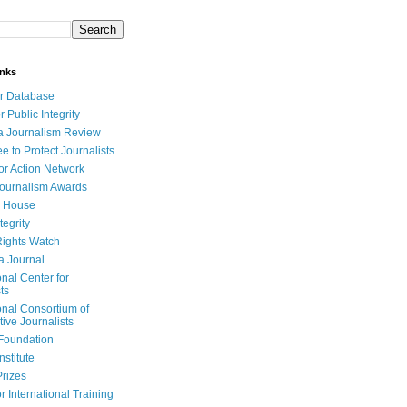
inks
r Database
r Public Integrity
a Journalism Review
e to Protect Journalists
or Action Network
Journalism Awards
 House
tegrity
ights Watch
a Journal
onal Center for
ts
onal Consortium of
tive Journalists
Foundation
nstitute
Prizes
r International Training