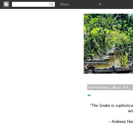
.
Saturday, May 30,
✒
“The Snake is sophistic
wi
-- Andreas Ha