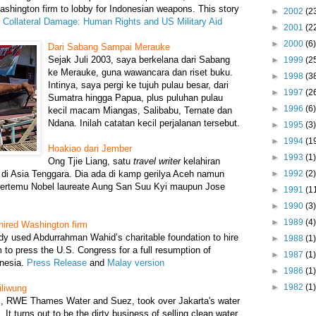
Washington firm to lobby for Indonesian weapons. This story
►
2002
(2
d
Collateral Damage: Human Rights and US Military Aid
►
2001
(2
►
2000
(6)
Dari Sabang Sampai Merauke
Sejak Juli 2003, saya berkelana dari Sabang
►
1999
(2
ke Merauke, guna wawancara dan riset buku.
►
1998
(3
Intinya, saya pergi ke tujuh pulau besar, dari
►
1997
(2
Sumatra hingga Papua, plus puluhan pulau
►
1996
(6)
kecil macam Miangas, Salibabu, Ternate dan
Ndana. Inilah catatan kecil perjalanan tersebut.
►
1995
(3)
►
1994
(1
Hoakiao dari Jember
►
1993
(1)
Ong Tjie Liang, satu
travel writer
kelahiran
►
1992
(2)
di Asia Tenggara. Dia ada di kamp gerilya Aceh namun
bertemu Nobel laureate Aung San Suu Kyi maupun Jose
►
1991
(1
►
1990
(3)
►
1989
(4)
hired Washington firm
ody used Abdurrahman Wahid’s charitable foundation to hire
►
1988
(1)
 to press the U.S. Congress for a full resumption of
►
1987
(1)
onesia.
Press Release
and
Malay version
►
1986
(1)
►
1982
(1)
iliwung
s, RWE Thames Water and Suez, took over Jakarta's water
t turns out to be the dirty business of selling clean water.