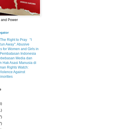
m and Power
egator
 The Right to Pray
“I
Run Away”: Abusive
s for Women and Girls in
Pembatasan Indonesia
ebebasan Media dan
 Hak Asasi Manusia di
an Rights Watch:
Violence Against
inorities
e
6)
1)
7)
7)