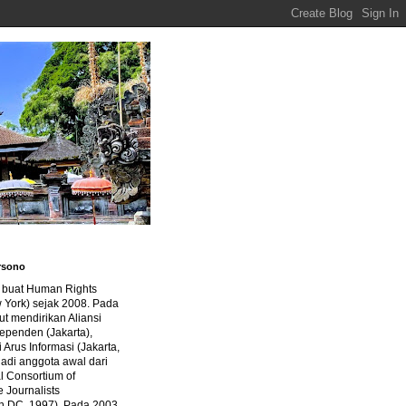
rsono
a buat Human Rights
 York) sejak 2008. Pada
ut mendirikan Aliansi
dependen (Jakarta),
di Arus Informasi (Jakarta,
jadi anggota awal dari
al Consortium of
e Journalists
n DC, 1997). Pada 2003,