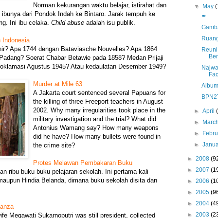
Norman kekurangan waktu belajar, istirahat dan
▼
May
(
 ibunya dari Pondok Indah ke Bintaro. Jarak tempuh ke
✒
g. Ini ibu celaka.
Child abuse
adalah isu publik.
Gamba
Ruang
 Indonesia
ahir? Apa 1744 dengan Bataviasche Nouvelles? Apa 1864
Reuni 
Ber
 Padang? Soerat Chabar Betawie pada 1858? Medan Prijaji
roklamasi Agustus 1945? Atau kedaulatan Desember 1949?
Najwa
Fa
Murder at Mile 63
Album
A Jakarta court sentenced several Papuans for
BPN2T
the killing of three Freeport teachers in August
2002. Why many irregularities took place in the
►
April
military investigation and the trial? What did
►
Marc
Antonius Wamang say? How many weapons
►
Febr
did he have? How many bullets were found in
►
Janu
the crime site?
►
2008
(9
Protes Melawan Pembakaran Buku
►
2007
(1
n ribu buku-buku pelajaran sekolah. Ini pertama kali
maupun Hindia Belanda, dimana buku sekolah disita dan
►
2006
(1
►
2005
(9
►
2004
(4
nanza
►
2003
(2
fe Megawati Sukarnoputri was still president, collected