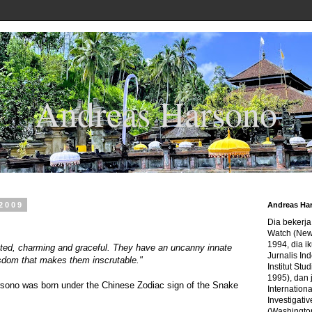
Andreas Harsono
 2009
Andreas Ha
Dia bekerj
Watch (New
1994, dia ik
ated, charming and graceful. They have an uncanny innate
Jurnalis In
sdom that makes them inscrutable."
Institut Stu
1995), dan 
rsono was born under the Chinese Zodiac sign of the Snake
Internation
Investigativ
(Washingto