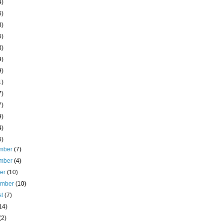
4)
6)
8)
6)
3)
9)
9)
1)
7)
7)
9)
4)
6)
mber
(7)
mber
(4)
ber
(10)
ember
(10)
st
(7)
14)
(2)