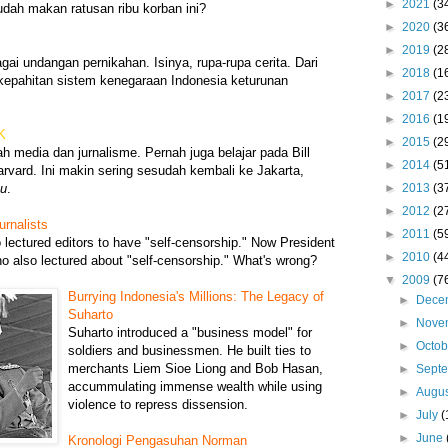
►
2021
(3
ah makan ratusan ribu korban ini?
►
2020
(3
►
2019
(2
gai undangan pernikahan. Isinya, rupa-rupa cerita. Dari
►
2018
(1
kepahitan sistem kenegaraan Indonesia keturunan
►
2017
(2
►
2016
(1
K
►
2015
(2
 media dan jurnalisme. Pernah juga belajar pada Bill
►
2014
(5
arvard. Ini makin sering sesudah kembali ke Jakarta,
►
2013
(3
au
.
►
2012
(2
urnalists
►
2011
(5
 lectured editors to have "self-censorship." Now President
►
2010
(4
also lectured about "self-censorship." What's wrong?
▼
2009
(7
Burrying Indonesia's Millions: The Legacy of
►
Dece
Suharto
►
Nove
Suharto introduced a "business model" for
►
Octo
soldiers and businessmen. He built ties to
merchants Liem Sioe Liong and Bob Hasan,
►
Sept
accummulating immense wealth while using
►
Augu
violence to repress dissension.
►
July
(
►
June
Kronologi Pengasuhan Norman