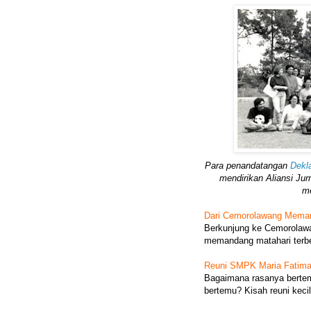
Para penandatangan
Dekla
mendirikan Aliansi Ju
me
Dari Cemorolawang Mema
Berkunjung ke Cemorolawa
memandang matahari terb
Reuni SMPK Maria Fatim
Bagaimana rasanya berte
bertemu? Kisah reuni kecil