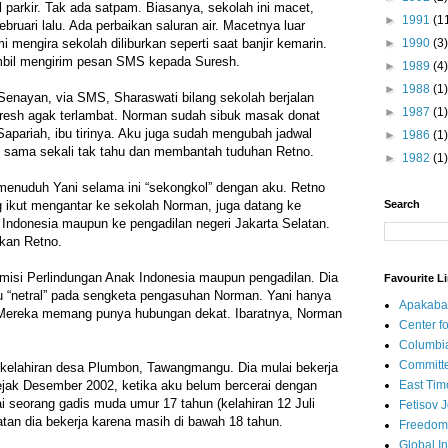
il parkir. Tak ada satpam. Biasanya, sekolah ini macet,
►
1991
(1
ebruari lalu. Ada perbaikan saluran air. Macetnya luar
mi mengira sekolah diliburkan seperti saat banjir kemarin.
►
1990
(3)
mbil mengirim pesan SMS kepada Suresh.
►
1989
(4)
►
1988
(1)
 Senayan, via SMS, Sharaswati bilang sekolah berjalan
►
1987
(1)
uresh agak terlambat. Norman sudah sibuk masak donat
Sapariah, ibu tirinya. Aku juga sudah mengubah jadwal
►
1986
(1)
ani sama sekali tak tahu dan membantah tuduhan Retno.
►
1982
(1)
menuduh Yani selama ini “sekongkol” dengan aku. Retno
 ikut mengantar ke sekolah Norman, juga datang ke
Search
Indonesia maupun ke pengadilan negeri Jakarta Selatan.
ukan Retno.
omisi Perlindungan Anak Indonesia maupun pengadilan. Dia
Favourite L
“netral” pada sengketa pengasuhan Norman. Yani hanya
Apakaba
Mereka memang punya hubungan dekat. Ibaratnya, Norman
Center fo
Columbi
Committe
 kelahiran desa Plumbon, Tawangmangu. Dia mulai bekerja
ejak Desember 2002, ketika aku belum bercerai dengan
East Tim
i seorang gadis muda umur 17 tahun (kelahiran 12 Juli
Fetisov 
tan dia bekerja karena masih di bawah 18 tahun.
Freedom
Global In