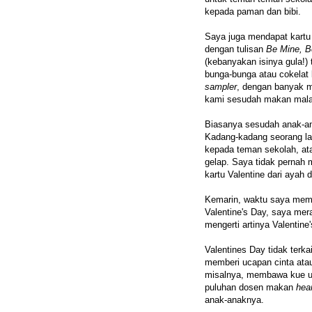
kepada paman dan bibi.
Saya juga mendapat kartu 
dengan tulisan
Be Mine, B
(kebanyakan isinya gula!)
bunga-bunga atau cokelat
sampler
, dengan banyak m
kami sesudah makan mala
Biasanya sesudah anak-an
Kadang-kadang seorang lak
kepada teman sekolah, at
gelap. Saya tidak pernah m
kartu Valentine dari ayah d
Kemarin, waktu saya mem
Valentine's Day, saya me
mengerti artinya Valentine
Valentines Day tidak ter
memberi ucapan cinta ata
misalnya, membawa kue un
puluhan dosen makan
hea
anak-anaknya.