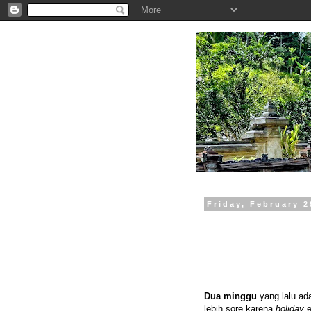
.
Friday, February 2
Dua minggu
yang lalu ad
lebih sore karena
holiday
e