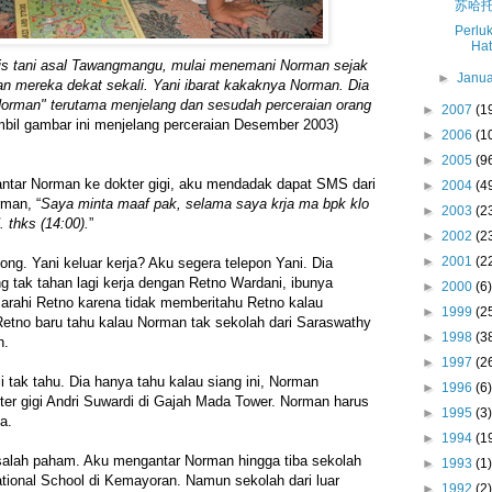
苏哈
Perlu
Hat
dis tani asal Tawangmangu, mulai menemani Norman sejak
►
Janu
 mereka dekat sekali. Yani ibarat kakaknya Norman. Dia
Norman" terutama menjelang dan sesudah perceraian orang
►
2007
(1
bil gambar ini menjelang perceraian Desember 2003)
►
2006
(1
►
2005
(9
ntar Norman ke dokter gigi, aku mendadak dapat SMS dari
►
2004
(4
rman, “
Saya minta maaf pak, selama saya krja ma bpk klo
►
2003
(2
 thks (14:00).
”
►
2002
(2
►
2001
(2
long. Yani keluar kerja? Aku segera telepon Yani. Dia
ng tak tahan lagi kerja dengan Retno Wardani, ibunya
►
2000
(6)
marahi Retno karena tidak memberitahu Retno kalau
►
1999
(2
Retno baru tahu kalau Norman tak sekolah dari Saraswathy
►
1998
(3
n.
►
1997
(2
i tak tahu. Dia hanya tahu kalau siang ini, Norman
►
1996
(6)
ter gigi Andri Suwardi di Gajah Mada Tower. Norman harus
►
1995
(3)
a.
►
1994
(1
 salah paham. Aku mengantar Norman hingga tiba sekolah
►
1993
(1)
ational School di Kemayoran. Namun sekolah dari luar
►
1992
(2)