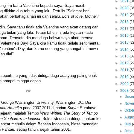
►
2021
(3
engirim kartu Valentine kepada saya. Saya masih
►
2020
(3
dikirim dua tahun yang lalu. Tertulis “Selamat hari
►
2019
(2
akan berbahagia hari ini dan selalu.
Lots of love
, Mother.”
►
2018
(1
edih. Saya tahu tidak ada Valentine yang akan datang dari
►
2017
(2
iga bulan yang lalu. Tetapi tahun ini ada kejutan --ada
►
2016
(1
 lama. Ternyata dia menduga bahwa saya akan merasa
►
2015
(2
Valentine's Day! Saya kira kamu tidak terlalu sentimental,
h Valentine's Day, dan kamu seorang yang sangat istimewa
►
2014
(5
ah dia!”
►
2013
(3
►
2012
(2
►
2011
(5
seperti itu yang tidak diduga-duga ada yang paling enak
►
2010
(4
an sampai minggu depan.
►
2009
(7
▼
2008
(9
***
►
Dece
n George Washington University, Washington DC. Dia
►
Nove
dari Amerika
pada 2007-2011 di harian
Surya
, Surabaya.
►
Octo
 sejarah majalah Tempo
Wars Within: The Story of Tempo
►
Augu
n Soeharto's Indonesia
. Buku tsb sudah diterjemahkan ke
lancar menulis dalam Bahasa Indonesia, biasa mengajar
►
July
(
 Pantau, setiap tahun, sejak tahun 2001.
►
June