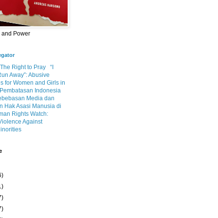
m and Power
egator
 The Right to Pray
“I
Run Away”: Abusive
s for Women and Girls in
Pembatasan Indonesia
ebebasan Media dan
 Hak Asasi Manusia di
an Rights Watch:
Violence Against
inorities
e
6)
1)
7)
7)