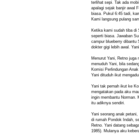
terlihat sepi. Tak ada mob
apalagi sejak banjir awal F
biasa. Pukul 6:45 tadi, ka
Kami langsung pulang sa
Ketika kami sudah tiba di
seperti biasa. Jawaban S
campur blueberry dibantu 
dokter gigi lebih awal. Y
Menurut Yani, Retno juga 
menuduh Yani, bila sedang
Komisi Perlindungan Anak 
Yani dituduh ikut mengad
Yani tak pernah ikut ke K
mengatakan pada aku mau 
ingin membantu Norman. 
itu adiknya sendiri.
Yani seorang anak petani,
di rumah Pondok Indah, s
Retno. Yani datang sebaga
1985). Mulanya aku kebera