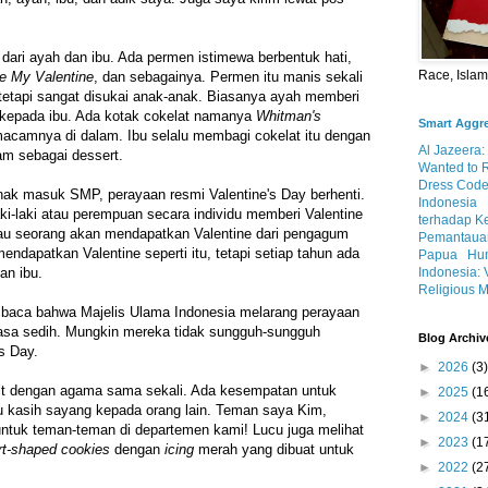
dari ayah dan ibu. Ada permen istimewa berbentuk hati,
Race, Isla
e My Valentine
, dan sebagainya. Permen itu manis sekali
 tetapi sangat disukai anak-anak. Biasanya ayah memberi
 kepada ibu. Ada kotak cokelat namanya
Whitman's
Smart Aggr
acamnya di dalam. Ibu selalu membagi cokelat itu dengan
Al Jazeera:
m sebagai dessert.
Wanted to 
Dress Code
ak masuk SMP, perayaan resmi Valentine's Day berhenti.
Indonesia
i-laki atau perempuan secara individu memberi Valentine
terhadap K
au seorang akan mendapatkan Valentine dari pengagum
Pemantauan
endapatkan Valentine seperti itu, tetapi setiap tahun ada
Papua
Hum
Indonesia: 
an ibu.
Religious M
baca bahwa Majelis Ulama Indonesia melarang perayaan
rasa sedih. Mungkin mereka tidak sungguh-sungguh
Blog Archiv
's Day.
►
2026
(3)
kait dengan agama sama sekali. Ada kesempatan untuk
►
2025
(1
u kasih sayang kepada orang lain. Teman saya Kim,
►
2024
(3
tuk teman-teman di departemen kami! Lucu juga melihat
►
2023
(1
rt-shaped cookies
dengan
icing
merah yang dibuat untuk
►
2022
(2