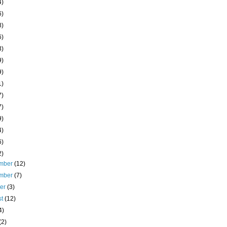
4)
6)
8)
6)
3)
9)
9)
1)
7)
7)
9)
4)
6)
2)
mber
(12)
mber
(7)
ber
(3)
st
(12)
4)
(2)