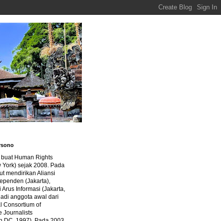
rsono
a buat Human Rights
 York) sejak 2008. Pada
ut mendirikan Aliansi
dependen (Jakarta),
di Arus Informasi (Jakarta,
jadi anggota awal dari
al Consortium of
e Journalists
n DC, 1997). Pada 2003,