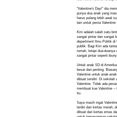
“Valentine's Day!” dia me
punya dua anak yang mas
harus pulang lebih awal 
lain untuk pesta Valentine 
Kim adalah salah satu bin
sangat pintar dan sangat 
department Ilmu Politik di
publik. Bagi Kim ada tan
rumah, tetapi dua-duanya 
sangat pintar seperti ibuny
Untuk anak SD di Amerika,
besar dan penting. Biasan
Valentine untuk anak-anak 
dibuat sendiri. Di sekola
Valentine. Tidak ada pesa
membuat kue Valentine -- 
itu.
Saya masih ingat Valentin
terdiri dari kertas merah,
dibuat dari kertas emas d
untuk teman-teman sekolah