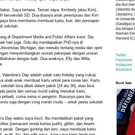
dia ikut me
(Jakarta) 
mbalas. Saya tertawa. Teman saya, Kimberly (atau Kim),
(Jayapura, 
ih bersekolah SD. Dua-duanya anak perempuan dan Kim
di Universi
supaya bisa membantu membuat kartu, kue, dan persiapan
(Salatiga)
di sekolah.
dia belajar
Nieman Fell
tang di Department Media and Public Affairs kami. Dia
Harvard (C
baik hati juga. Dulu dia mendapatkan PhD-nya di
 Universitas Michigan, dan menulis tentang media dan opini
tangan menyeimbangkan urusan pekerjaan dengan urusan
Twitter
dilakukan dengan baik. Dua anaknya, Elly dan Willa,
Facebook
a.
Instagram
Mastodon
 Valentine's Day adalah salah satu
holiday
yang cukup
ya anak-anak membuat kartu untuk para siswa lain. Kartu
Book Sale
sekolah bisa dibeli dalam paket (24 atu 30), atau bisa
h ada pesta dan semua murid saling menukar kartu
n pribadi, cuma nama si pengirim. Biasanya para ibu
tentu saja dengan icing merah muda -- untuk pesta sekolah
e's Day waktu saya kecil. Ibu membelikan paket yang
 doilies (semacam renda kertas putih),
glitter
, dan
hearts
an perak. Dengan gunting dan lem, saya membuat kartu
, ayah, ibu, dan adik saya. Juga saya kirim lewat pos