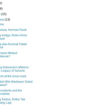
5)
(6)
h
(15)
uary
(13)
ine
Keluar, Norman Panik
 Ketiga, Retno Kirim
wyer
 dan Anomali Faktor
RA
mana Meliput
tianak?
g Indonesia’s Millions:
 Legacy of Suharto
om at the cross-road
kah Bila Wartawan Dekat
abat?
residents and the
rnalists
g Kedua, Retno Tak
ang Lagi