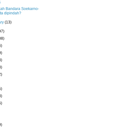
托
kah Bandara Soekarno-
ta dipindah?
ary
(13)
97)
08)
6)
9)
3)
3)
2)
5)
8)
6)
9)