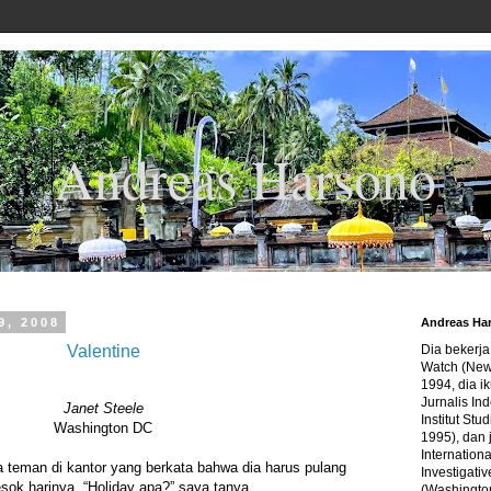
Andreas Harsono
9, 2008
Andreas Ha
Valentine
Dia bekerj
Watch (New
1994, dia ik
Jurnalis In
Janet Steele
Institut Stu
Washington DC
1995), dan 
Internation
a teman di kantor yang berkata bahwa dia harus pulang
Investigativ
sok harinya. “Holiday apa?” saya tanya.
(Washingto