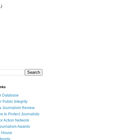
1)
inks
r Database
r Public Integrity
a Journalism Review
e to Protect Journalists
or Action Network
Journalism Awards
 House
tegrity