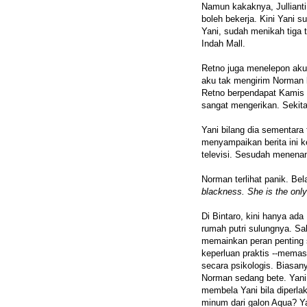
Namun kakaknya, Julliant
boleh bekerja. Kini Yani su
Yani, sudah menikah tiga 
Indah Mall.
Retno juga menelepon aku 
aku tak mengirim Norman k
Retno berpendapat Kamis 
sangat mengerikan. Sekitar
Yani bilang dia sementara
menyampaikan berita ini 
televisi. Sesudah menenan
Norman terlihat panik. Bel
blackness. She is the only
Di Bintaro, kini hanya ada
rumah putri sulungnya. Sab
memainkan peran penting
keperluan praktis --mem
secara psikologis. Biasan
Norman sedang bete. Yani
membela Yani bila diperlak
minum dari galon Aqua? Ya