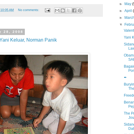
►
May
(
t
10:05 AM
No comments:
►
April
►
Marc
▼
Febr
Valent
y 28, 2008
Yani 
Yani Keluar, Norman Panik
Sidang
La
Obama
SA
Bagai
Pon
✒
Buryin
The
Freed
Benar
Pej
The P
Jou
Sidan
Dat