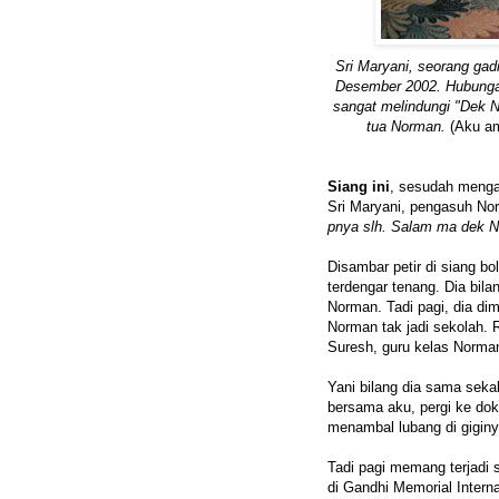
Sri Maryani, seorang ga
Desember 2002. Hubungan
sangat melindungi "Dek 
tua Norman.
(Aku am
Siang ini
, sesudah menga
Sri Maryani, pengasuh No
pnya slh. Salam ma dek N.
Disambar petir di siang bo
terdengar tenang. Dia bila
Norman. Tadi pagi, dia di
Norman tak jadi sekolah. 
Suresh, guru kelas Norma
Yani bilang dia sama sekal
bersama aku, pergi ke dok
menambal lubang di giginy
Tadi pagi memang terjadi
di Gandhi Memorial Intern