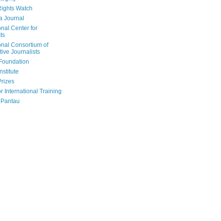
ights Watch
a Journal
onal Center for
ts
onal Consortium of
tive Journalists
Foundation
nstitute
Prizes
r International Training
 Pantau