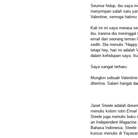
Seumur hidup, ibu saya m
menyimpan salah satu yang 
Valentine, semoga hatimu 
Kali ini ini saya merasa s
ibu, karena dia meninggal t
email dari seorang teman
sedih. Dia menulis “Happy 
tetapi hey, hari ini adala
dalam kehidupan saya. Itul
Saya sangat terharu.
Mungkin sebuah Valentine 
diterima. Salam hangat d
Janet Steele adalah dose
menulis kolom rutin
Email 
Steele juga menulis buku
an Independent Magazine i
Bahasa Indonesia. Steele 
kursus menulis di Yayasan