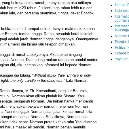
i, yang bekerja dekat rumah, menyakinkan aku adiknya
Human R
dah berumur 23 tahun. Jullianti, tiga tahun lebih tua dari
Indonesi
tahun lalu, dan bersama suaminya, tinggal dekat Pondok
Internati
Journalis
Internati
ketika masih di tempat dokter. Isinya, maki-maki karena
Investiga
e Bintaro, tempat tinggal Retno, sesudah batal sekolah.
Nieman 
pagi adalah jatah Norman tinggal dengannya. Omongannya
Poynter I
 lima menit dia bicara lalu telepon dimatikan.
Pulitzer 
School fo
 tinggal di rumah
mbakyu
-nya. Aku cukup bingung
Yayasan
kepada Norman. Dia sedang makan rambutan sambil nonton
gkan diri, aku sampaikan informasi ini kepada Norman.
akangan dia bilang, “
Without Mbak Yani, Bintaro is only
 light, the only candle in the darkness
,” kata Norman.
 Retno. Ibunya, M.Th. Koesmiharti, pergi ke Baturaja,
tu ini, Norman akan giliran pindah ke Bintaro. Yani
 sebagai pengasuh Norman. Dia bukan hanya membantu
asak, menyiapkan pakaian-- namun menemani Norman
ya, Yani mengajak Norman jalan-jalan ke luar rumah bila
 sangat mengenal Norman. Sebaliknya, Norman juga
ukan tidak benar. Norman protes ketika tahu Yani dilarang
ni harus masak air sendiri. Norman pernah menulis