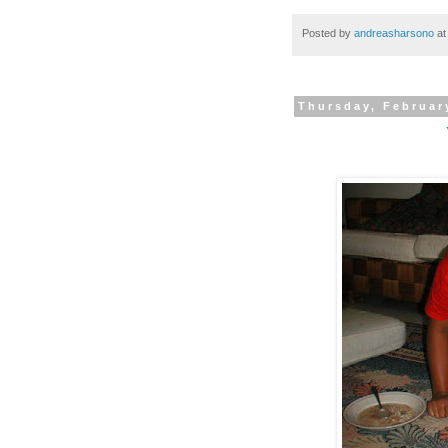
Posted by
andreasharsono
a
Thursday, Februar