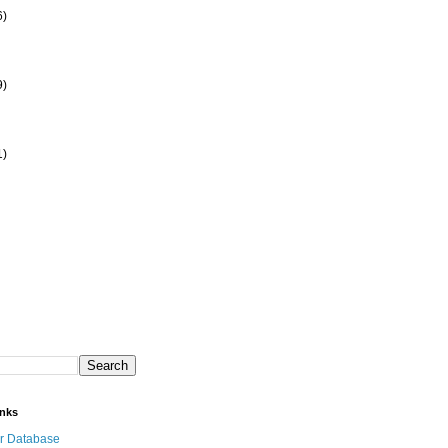
6)
9)
1)
inks
r Database