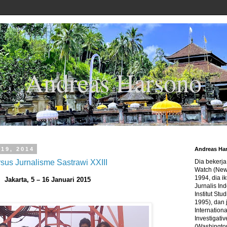
Andreas Harsono
 19, 2014
Andreas Ha
sus Jurnalisme Sastrawi XXIII
Dia bekerj
Watch (New
1994, dia ik
Jakarta, 5 – 16 Januari 2015
Jurnalis In
Institut Stu
1995), dan 
Internation
Investigativ
(Washingto