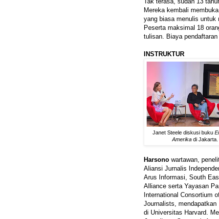
Tak terasa, sudah 13 tahu
Mereka kembali membuka k
yang biasa menulis untuk 
Peserta maksimal 18 orang
tulisan. Biaya pendaftaran 
INSTRUKTUR
Janet Steele diskusi buku
E
Amerika
di Jakarta
Harsono
wartawan, penelit
Aliansi Jurnalis Independen
Arus Informasi, South Eas
Alliance serta Yayasan Pa
International Consortium o
Journalists, mendapatkan
di Universitas Harvard. M