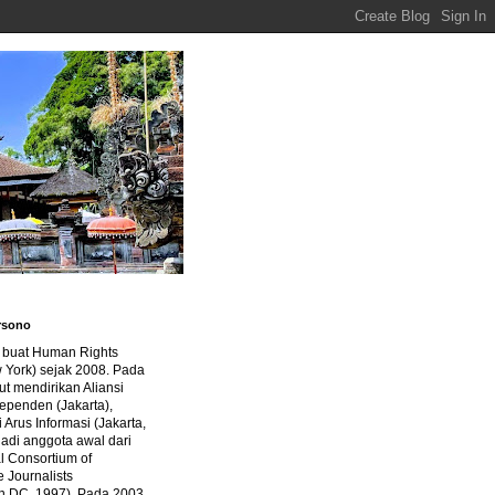
rsono
a buat Human Rights
 York) sejak 2008. Pada
ut mendirikan Aliansi
dependen (Jakarta),
di Arus Informasi (Jakarta,
jadi anggota awal dari
al Consortium of
e Journalists
n DC, 1997). Pada 2003,