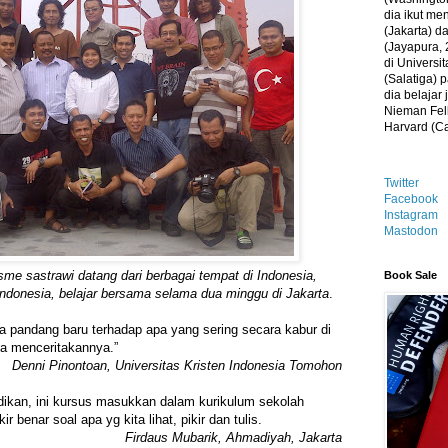
dia ikut me
(Jakarta) 
(Jayapura, 
di Universi
(Salatiga)
dia belajar
Nieman Fell
Harvard (C
Twitter
Facebook
Instagram
Mastodon
isme sastrawi datang dari berbagai tempat di Indonesia,
Book Sale
 Indonesia, belajar bersama selama dua minggu di Jakarta
.
 pandang baru terhadap apa yang sering secara kabur di
na menceritakannya.”
Denni Pinontoan, Universitas Kristen Indonesia Tomohon
dikan, ini kursus masukkan dalam kurikulum sekolah
ir benar soal apa yg kita lihat, pikir dan tulis.
Firdaus Mubarik, Ahmadiyah, Jakarta