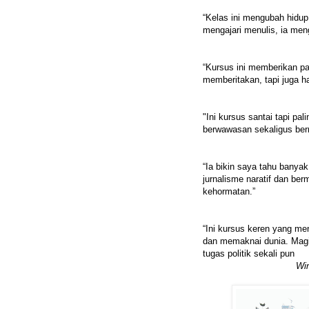
“Kelas ini mengubah hidup
mengajari menulis, ia meng
“Kursus ini memberikan pa
memberitakan, tapi juga h
"Ini kursus santai tapi pa
berwawasan sekaligus bern
“Ia bikin saya tahu banyak
jurnalisme naratif dan ber
kehormatan.”
“Ini kursus keren yang me
dan memaknai dunia. Magi
tugas politik sekali pun
Wi