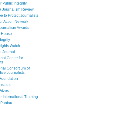
r Public Integrity
a Journalism Review
e to Protect Journalists
or Action Network
Journalism Awards
 House
tegrity
ights Watch
a Journal
onal Center for
ts
onal Consortium of
tive Journalists
Foundation
nstitute
Prizes
r International Training
 Pantau