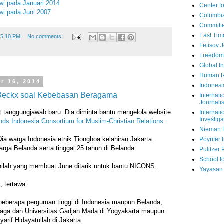
wi pada Januari 2014
Center fo
wi pada Juni 2007
Columbi
Committe
East Tim
t
5:10 PM
No comments:
Fetisov 
Freedom
Global In
Human R
r 16, 2014
Indonesi
Beckx soal Kebebasan Beragama
Internati
Journalis
tanggungjawab baru. Dia diminta bantu mengelola website
Internati
Investiga
nds Indonesia Consortium for Muslim-Christian Relations
.
Nieman 
ia warga Indonesia etnik Tionghoa kelahiran Jakarta.
Poynter I
ga Belanda serta tinggal 25 tahun di Belanda.
Pulitzer 
School fo
nilah yang membuat June ditarik untuk bantu NICONS.
Yayasan
, tertawa.
i beberapa perguruan tinggi di Indonesia maupun Belanda,
jaga dan Universitas Gadjah Mada di Yogyakarta maupun
yarif Hidayatullah di Jakarta.