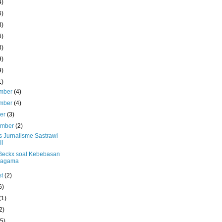
4)
6)
8)
6)
3)
9)
9)
1)
mber
(4)
mber
(4)
ber
(3)
ember
(2)
s Jurnalisme Sastrawi
II
Beckx soal Kebebasan
ragama
st
(2)
6)
(1)
2)
(5)