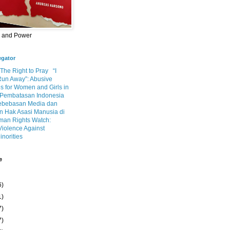
m and Power
egator
 The Right to Pray
“I
Run Away”: Abusive
s for Women and Girls in
Pembatasan Indonesia
ebebasan Media dan
 Hak Asasi Manusia di
an Rights Watch:
Violence Against
inorities
e
6)
1)
7)
7)