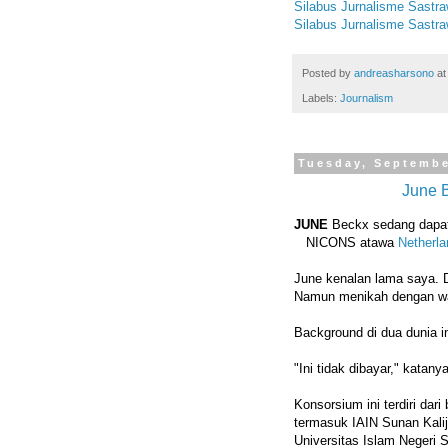
Silabus Jurnalisme Sastra
Silabus Jurnalisme Sastra
Posted by
andreasharsono
a
Labels:
Journalism
Tuesday, Septembe
June 
JUNE
Beckx sedang dapat 
NICONS atawa
Netherla
June kenalan lama saya. D
Namun menikah dengan war
Background di dua dunia i
"Ini tidak dibayar," katanya
Konsorsium ini terdiri dar
termasuk IAIN Sunan Kali
Universitas Islam Negeri S