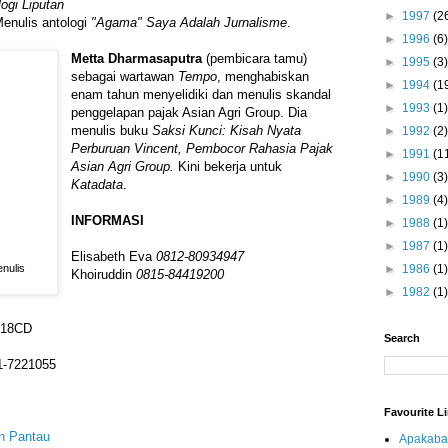
ogi Liputan
►
1997
(2
Menulis antologi
"Agama" Saya Adalah Jurnalisme
.
►
1996
(6)
Metta Dharmasaputra
(pembicara tamu)
►
1995
(3)
sebagai wartawan
Tempo
, menghabiskan
►
1994
(1
enam tahun menyelidiki dan menulis skandal
►
1993
(1)
penggelapan pajak Asian Agri Group. Dia
menulis buku
Saksi Kunci: Kisah Nyata
►
1992
(2)
Perburuan Vincent, Pembocor Rahasia Pajak
►
1991
(1
Asian Agri Group.
Kini bekerja untuk
►
1990
(3)
Katadata
.
►
1989
(4)
INFORMASI
►
1988
(1)
►
1987
(1)
Elisabeth Eva
0812-80934947
►
1986
(1)
nulis
Khoiruddin
0815-84419200
►
1982
(1)
 18CD
Search
1-7221055
Favourite L
n Pantau
Apakaba