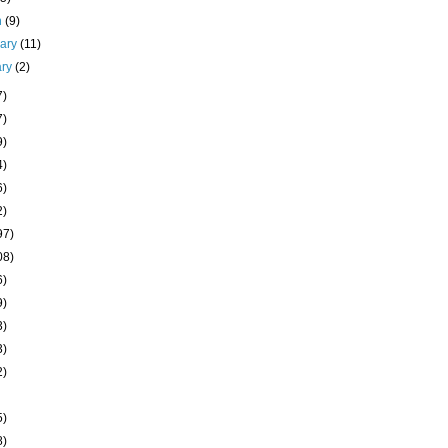
h
(9)
uary
(11)
ary
(2)
7)
7)
9)
4)
6)
2)
97)
08)
6)
9)
3)
3)
2)
5)
8)