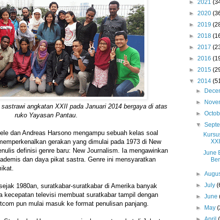
►
2021
(3
►
2020
(3
►
2019
(2
►
2018
(1
►
2017
(2
►
2016
(1
►
2015
(2
▼
2014
(5
►
Dece
►
Nove
 sastrawi angkatan XXII pada Januari 2014 bergaya di atas
►
Octo
ruko Yayasan Pantau
.
▼
Sept
eele dan Andreas Harsono mengampu sebuah kelas soal
Kursu
XXI
memperkenalkan gerakan yang dimulai pada 1973 di New
nulis definisi genre baru: New Journalism. Ia mengawinkan
June 
 akademis dan daya pikat sastra. Genre ini mensyaratkan
Be
ikat.
►
Augu
►
July
(
ejak 1980an, suratkabar-suratkabar di Amerika banyak
 kecepatan televisi membuat suratkabar tampil dengan
►
June
otcom pun mulai masuk ke format penulisan panjang.
►
May
(
►
April