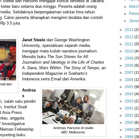
n Steele dan Harsono mengajar kursus tersebut di Jakarta.
elas baru selama dua minggu. Peserta adalah orang
►
Marc
media. Setidaknya berpengalaman sekitar lima tahun.
►
Febr
. Calon peserta diharapkan mengirim biodata dan contoh
►
Janu
Rp 3.5 juta.
►
2013
(3
►
2012
(2
Janet Steele
dari George Washington
►
2011
(5
University, spesialisasi sejarah media,
mengajar mata kuliah narrative journalism.
►
2010
(4
Menulis buku
The Sun Shines for All:
►
2009
(7
Journalism and Ideology in the Life of Charles
►
2008
(9
A. Dana
,
Wars Within: The Story of Tempo, an
►
2007
(1
Independent Magazine in Soeharto’s
Indonesia
serta
Email dari Amerika
.
►
2006
(1
mail dari
►
2005
(9
.
Andrea
►
2004
(4
s
►
2003
(2
i, salah satu pendiri
, Institut Studi
►
2002
(2
t Asia Press
►
2001
(2
ntau, anggota
►
2000
(6)
f Investigative
Andreas Harsono di studio
 Nieman Fellowship
►
1999
(2
ABC Melbourne.
enyunting buku
►
1998
(3