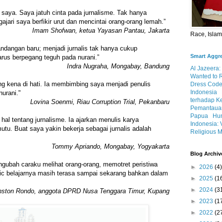
 saya. Saya jatuh cinta pada jurnalisme. Tak hanya
ajari saya berfikir urut dan mencintai orang-orang lemah.”
Imam Shofwan, ketua Yayasan Pantau, Jakarta
Race, Isla
ndangan baru; menjadi jurnalis tak hanya cukup
Smart Aggr
arus berpegang teguh pada nurani.”
Indra Nugraha, Mongabay, Bandung
Al Jazeera:
Wanted to 
ling kena di hati. Ia membimbing saya menjadi penulis
Dress Code
Indonesia
urani."
terhadap K
Lovina Soenmi, Riau Corruption Trial, Pekanbaru
Pemantauan
Papua
Hum
 hal tentang jurnalisme. Ia ajarkan menulis karya
Indonesia: 
mutu. Buat saya yakin bekerja sebagai jurnalis adalah
Religious M
Tommy Apriando, Mongabay, Yogyakarta
Blog Archiv
ngubah caraku melihat orang-orang, memotret peristiwa
►
2026
(4)
c belajarnya masih terasa sampai sekarang bahkan dalam
►
2025
(1
►
2024
(3
nston Rondo, anggota DPRD Nusa Tenggara Timur, Kupang
►
2023
(1
►
2022
(2