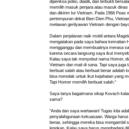
diperiksa polisi, diadili, dan terbukti ber
memilih masuk penjara atau masuk dinas mi
dan dikirim ke Vietnam. Pada 1966 Peas
pertempuran dekat Bien Dien Phu, Vietna
melawan gerilyawan Vietnam dengan bayo
Dalam perjalanan naik mobil antara Mage
mengatakan pada saya bahwa kematian Ho
mengganggu dan membuatnya merasa saki
karena secara langsung saya ikut menye
Kalau saya tak menyebut nama Homer, dia
Vietnam dan mati di sana. Tapi saya juga
berbuat salah atau berbuat benar adalah 
bisa menolak untuk ikut kejahatan yang
Tapi Homer memilih berbuat salah.“
Saya tanya bagaimana sikap Kovach kalau
sama?
“Anda dan saya wartawan! Tugas kita ada
penyalahgunaan kekuasaan. Warga harus 
benar, sehingga mereka bisa mengambil s
lengkap. Kalau saya harus menghadapi dil