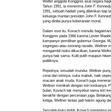
Welter anggota Konggres asal negara bagi
Tahun 1991, ia menerima
John F. Kennedy
1991, sebuah hadiah yang diberikan tiap 
keluarga mantan presiden John F. Kenned
yang dinilai punya keberanian moral.
Dalam esei itu, Kovach menulis bagaiman
Konggres pada 1966 karena Lester Maddox
kampanye pemilihan gubernur Georgia. 
segregasi atau seorang rasialis. Weltner m
mengambil risiko dikucilkan, karena Welt
punya hak sama. Kulit putih maupun hitam.
politiknya.
Repotnya, sesudah mundur, Weltner puny
cerai dari istrinya, suka mabuk, naik sep
macam anak muda. Kovach juga menerang
Weltner menikah dengan istri keduanya. P
bulan. Kovach tak menyebut nama istri ked
berakhir dengan perceraian juga. Belakan
ketiga. Weltner lantas jadi hakim agung d
Sesudah buku terbit, Kovach menerima se