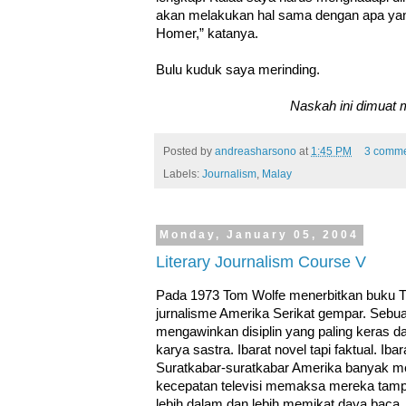
akan melakukan hal sama dengan apa yan
Homer,” katanya.
Bulu kuduk saya merinding.
Naskah ini dimuat m
Posted by
andreasharsono
at
1:45 PM
3 comme
Labels:
Journalism
,
Malay
Monday, January 05, 2004
Literary Journalism Course V
Pada 1973 Tom Wolfe menerbitkan buku T
jurnalisme Amerika Serikat gempar. Sebu
mengawinkan disiplin yang paling keras d
karya sastra. Ibarat novel tapi faktual. Ib
Suratkabar-suratkabar Amerika banyak 
kecepatan televisi memaksa mereka tampi
lebih dalam dan lebih memikat daya baca.