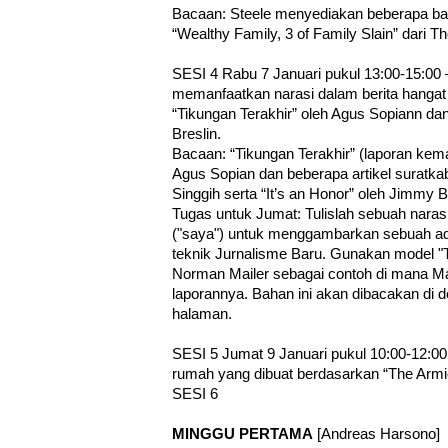
Bacaan: Steele menyediakan beberapa bagi
“Wealthy Family, 3 of Family Slain” dari 
SESI 4 Rabu 7 Januari pukul 13:00-15:00 
memanfaatkan narasi dalam berita hangat
“Tikungan Terakhir” oleh Agus Sopiann dan
Breslin.
Bacaan: “Tikungan Terakhir” (laporan kem
Agus Sopian dan beberapa artikel suratk
Singgih serta “It’s an Honor” oleh Jimmy B
Tugas untuk Jumat: Tulislah sebuah nara
("saya") untuk menggambarkan sebuah 
teknik Jurnalisme Baru. Gunakan model "T
Norman Mailer sebagai contoh di mana M
laporannya. Bahan ini akan dibacakan di 
halaman.
SESI 5 Jumat 9 Januari pukul 10:00-12:00
rumah yang dibuat berdasarkan “The Armie
SESI 6
MINGGU PERTAMA
[Andreas Harsono]