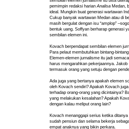
sembilan elemen jurnalisme itu bisa ditera
pemimpin redaksi harian
Analisa
Medan, b
ideal. Mungkin buat generasi wartawan Indo
Cukup banyak wartawan Medan atau di ber
masih bergulat dengan isu “amplop” –sog
bentuk uang. Soffyan berharap generasi 
sembilan elemen ini.
Kovach berpendapat sembilan elemen jurnali
Para pelaut membutuhkan bintang-bintang di
Elemen-elemen jurnalisme itu jadi sem
harus mengarahkan pekerjaannya. Jakob
termasuk orang yang setuju dengan pend
Ada juga yang bertanya apakah elemen soa
oleh Kovach sendiri? Apakah Kovach juga
terhadap orang-orang yang dicintainya? B
yang melakukan kesalahan? Apakah Kova
dengan kalau meliput orang lain?
Kovach menanggapi serius ketika ditanya s
sudah pensiun dan selama bekerja sebagai
empat anaknya yang bikin perkara.