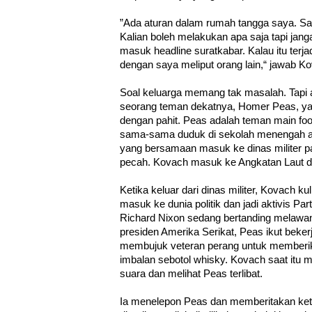
”Ada aturan dalam rumah tangga saya. Say
Kalian boleh melakukan apa saja tapi jan
masuk headline suratkabar. Kalau itu terj
dengan saya meliput orang lain,“ jawab K
Soal keluarga memang tak masalah. Tapi a
seorang teman dekatnya, Homer Peas, yan
dengan pahit. Peas adalah teman main foo
sama-sama duduk di sekolah menengah a
yang bersamaan masuk ke dinas militer p
pecah. Kovach masuk ke Angkatan Laut d
Ketika keluar dari dinas militer, Kovach ku
masuk ke dunia politik dan jadi aktivis Pa
Richard Nixon sedang bertanding melawan 
presiden Amerika Serikat, Peas ikut be
membujuk veteran perang untuk memberi
imbalan sebotol whisky. Kovach saat itu m
suara dan melihat Peas terlibat.
Ia menelepon Peas dan memberitakan kete