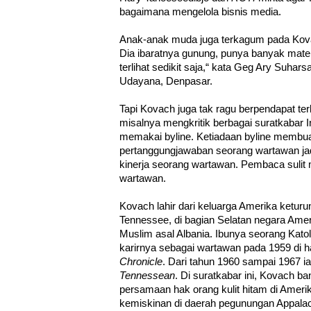
bagaimana mengelola bisnis media.
Anak-anak muda juga terkagum pada Kovac
Dia ibaratnya gunung, punya banyak mater
terlihat sedikit saja,“ kata Geg Ary Suhars
Udayana, Denpasar.
Tapi Kovach juga tak ragu berpendapat ter
misalnya mengkritik berbagai suratkabar 
memakai byline. Ketiadaan byline membuat
pertanggungjawaban seorang wartawan jad
kinerja seorang wartawan. Pembaca sulit m
wartawan.
Kovach lahir dari keluarga Amerika keturu
Tennessee, di bagian Selatan negara Amer
Muslim asal Albania. Ibunya seorang Kato
karirnya sebagai wartawan pada 1959 di h
Chronicle
. Dari tahun 1960 sampai 1967 ia
Tennessean
. Di suratkabar ini, Kovach b
persamaan hak orang kulit hitam di Amerika
kemiskinan di daerah pegunungan Appalac