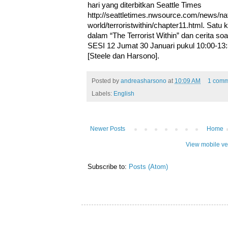
hari yang diterbitkan Seattle Times
http://seattletimes.nwsource.com/news/na
world/terroristwithin/chapter11.html. Sa
dalam “The Terrorist Within” dan cerita soal
SESI 12 Jumat 30 Januari pukul 10:00-13:
[Steele dan Harsono].
Posted by
andreasharsono
at
10:09 AM
1 comm
Labels:
English
Newer Posts
Home
View mobile ve
Subscribe to:
Posts (Atom)