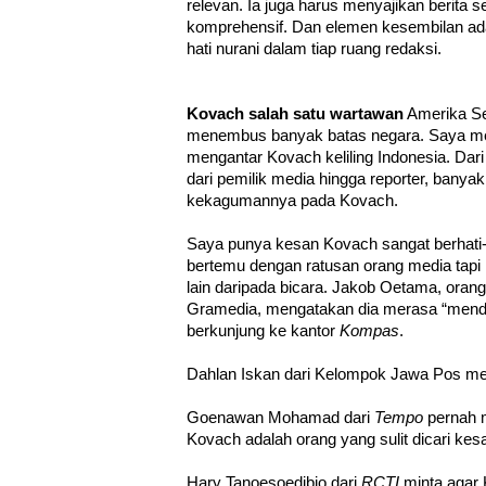
relevan. Ia juga harus menyajikan berita s
komprehensif. Dan elemen kesembilan a
hati nurani dalam tiap ruang redaksi.
Kovach salah satu wartawan
Amerika Se
menembus banyak batas negara. Saya mer
mengantar Kovach keliling Indonesia. Da
dari pemilik media hingga reporter, bany
kekagumannya pada Kovach.
Saya punya kesan Kovach sangat berhati-h
bertemu dengan ratusan orang media tapi
lain daripada bicara. Jakob Oetama, or
Gramedia, mengatakan dia merasa “mend
berkunjung ke kantor
Kompas
.
Dahlan Iskan dari Kelompok Jawa Pos memu
Goenawan Mohamad dari
Tempo
pernah 
Kovach adalah orang yang sulit dicari ke
Hary Tanoesoedibjo dari
RCTI
minta agar 