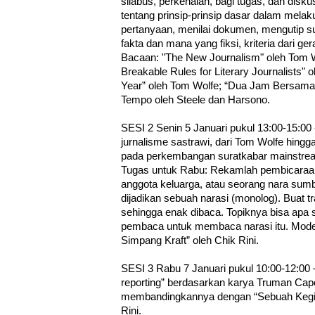
silabus, perkenalan, bagi tugas, dan disku
tentang prinsip-prinsip dasar dalam mela
pertanyaan, menilai dokumen, mengutip
fakta dan mana yang fiksi, kriteria dari ger
Bacaan: "The New Journalism" oleh Tom Wo
Breakable Rules for Literary Journalists" 
Year” oleh Tom Wolfe; “Dua Jam Bersama Has
Tempo oleh Steele dan Harsono.
SESI 2 Senin 5 Januari pukul 13:00-15:00 -
jurnalisme sastrawi, dari Tom Wolfe hing
pada perkembangan suratkabar mainstream
Tugas untuk Rabu: Rekamlah pembicaraa
anggota keluarga, atau seorang nara sumbe
dijadikan sebuah narasi (monolog). Buat tr
sehingga enak dibaca. Topiknya bisa apa 
pembaca untuk membaca narasi itu. Mode
Simpang Kraft” oleh Chik Rini.
SESI 3 Rabu 7 Januari pukul 10:00-12:00 
reporting” berdasarkan karya Truman Capo
membandingkannya dengan “Sebuah Kegila
Rini.