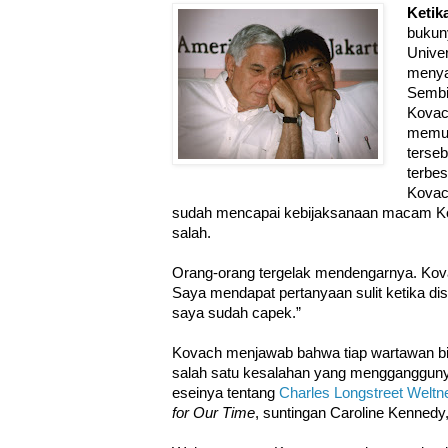
Ketik
bukun
Unive
menya
Sembi
Kovac
memuj
terseb
terbes
Kovac
sudah mencapai kebijaksanaan macam Ko
salah.
Orang-orang tergelak mendengarnya. Kovach
Saya mendapat pertanyaan sulit ketika dis
saya sudah capek.”
Kovach menjawab bahwa tiap wartawan bis
salah satu kesalahan yang menggangguny
eseinya tentang
Charles Longstreet Weltn
for Our Time
, suntingan Caroline Kennedy