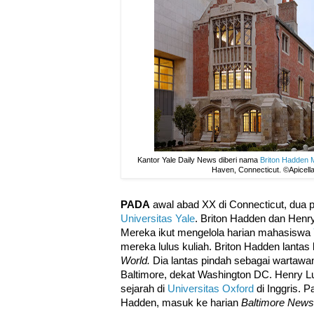
Kantor Yale Daily News diberi nama
Briton Hadden M
Haven, Connecticut. ©Apicella
PADA
awal abad XX di Connecticut, dua
Universitas Yale
. Briton Hadden dan Hen
Mereka ikut mengelola harian mahasiswa
mereka lulus kuliah. Briton Hadden lantas
World.
Dia lantas pindah sebagai wartawa
Baltimore, dekat Washington DC. Henry L
sejarah di
Universitas Oxford
di Inggris. 
Hadden, masuk ke harian
Baltimore News