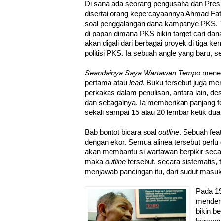
Di sana ada seorang pengusaha dan Pres
disertai orang kepercayaannya Ahmad Fat
soal penggalangan dana kampanye PKS. 
di papan dimana PKS bikin target cari dan
akan digali dari berbagai proyek di tiga 
politisi PKS. Ia sebuah angle yang baru, s
Seandainya Saya Wartawan Tempo
mener
pertama atau
lead
. Buku tersebut juga 
perkakas dalam penulisan, antara lain, des
dan sebagainya. Ia memberikan panjang fe
sekali sampai 15 atau 20 lembar ketik dua 
Bab bontot bicara soal
outline
. Sebuah fea
dengan ekor. Semua alinea tersebut perl
akan membantu si wartawan berpikir secar
maka
outline
tersebut, secara sistematis
menjawab pancingan itu, dari sudut masuk
Pada 19
menden
bikin b
bersama