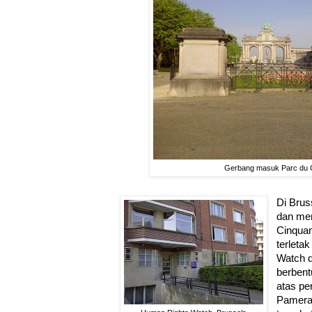
Gerbang masuk Parc du C
Di Brus
dan men
Cinquan
terleta
Watch d
berben
atas pe
Pamera