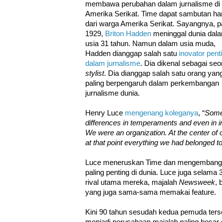
membawa perubahan dalam jurnalisme di
Amerika Serikat. Time dapat sambutan ha
dari warga Amerika Serikat. Sayangnya, 
1929,
Briton Hadden
meninggal dunia dal
usia 31 tahun. Namun dalam usia muda,
Hadden dianggap salah satu
inovator pent
dalam jurnalisme
. Dia dikenal sebagai se
stylist
. Dia dianggap salah satu orang yan
paling berpengaruh dalam perkembangan
jurnalisme dunia.
Henry Luce
mengenang koleganya
, “
Someh
differences in temperaments and even in in
We were an organization. At the center of 
at that point everything we had belonged t
Luce meneruskan Time dan mengembangka
paling penting di dunia. Luce juga selama 
rival utama mereka, majalah
Newsweek
, 
yang juga sama-sama memakai feature.
Kini 90 tahun sesudah kedua pemuda ters
menjadi perusahaan majalah paling besar d