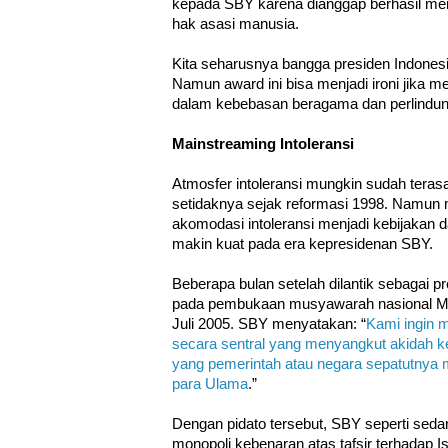
kepada SBY karena dianggap berhasil m
hak asasi manusia.
Kita seharusnya bangga presiden Indones
Namun award ini bisa menjadi ironi jika m
dalam kebebasan beragama dan perlindung
Mainstreaming Intoleransi
Atmosfer intoleransi mungkin sudah teras
setidaknya sejak reformasi 1998. Namun m
akomodasi intoleransi menjadi kebijakan
makin kuat pada era kepresidenan SBY.
Beberapa bulan setelah dilantik sebagai 
pada pembukaan musyawarah nasional Maj
Juli 2005. SBY menyatakan: “
Kami ingin 
secara sentral yang menyangkut akidah
yang pemerintah atau negara sepatutnya 
para Ulama
.”
Dengan pidato tersebut, SBY seperti seda
monopoli kebenaran atas tafsir terhadap 