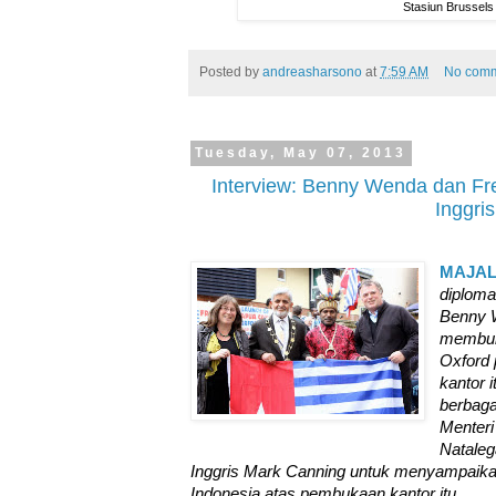
Stasiun Brussels
Posted by
andreasharsono
at
7:59 AM
No com
Tuesday, May 07, 2013
Interview: Benny Wenda dan Fr
Inggris
MAJA
diploma
Benny 
membuk
Oxford 
kantor 
berbaga
Menteri
Natale
Inggris Mark Canning untuk menyampaikan
Indonesia atas pembukaan kantor itu.