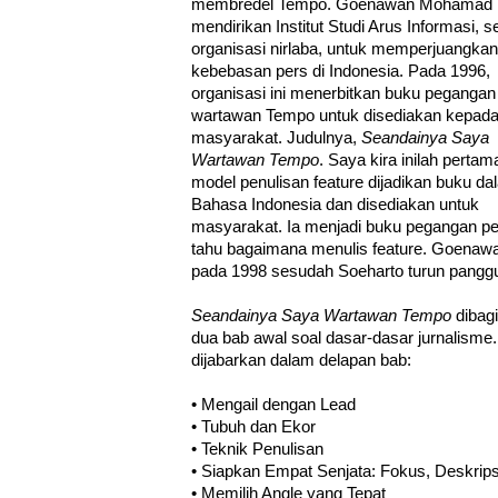
membredel Tempo. Goenawan Mohamad
mendirikan Institut Studi Arus Informasi, 
organisasi nirlaba, untuk memperjuangkan
kebebasan pers di Indonesia. Pada 1996,
organisasi ini menerbitkan buku pegangan
wartawan Tempo untuk disediakan kepad
masyarakat. Judulnya,
Seandainya Saya
Wartawan Tempo
. Saya kira inilah pertama
model penulisan feature dijadikan buku da
Bahasa Indonesia dan disediakan untuk
masyarakat. Ia menjadi buku pegangan pen
tahu bagaimana menulis feature. Goenaw
pada 1998 sesudah Soeharto turun pangg
Seandainya Saya Wartawan Tempo
dibagi
dua bab awal soal dasar-dasar jurnalisme.
dijabarkan dalam delapan bab:
• Mengail dengan Lead
• Tubuh dan Ekor
• Teknik Penulisan
• Siapkan Empat Senjata: Fokus, Deskrips
• Memilih Angle yang Tepat