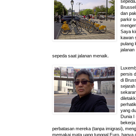
sepeda.
Brussel
dan paka
parkir 
mengemb
Saya ki
kawan s
pulang 
jalanan
sepeda saat jalanan menaik.
Luxemb
persis 
di Brus
sejarah
sekara
diletak
perhati
yang du
Dunia I 
bekerj
perbatasan mereka (tanpa imigrasi), meng
memakai mata uang tunggal Euro, hanya 