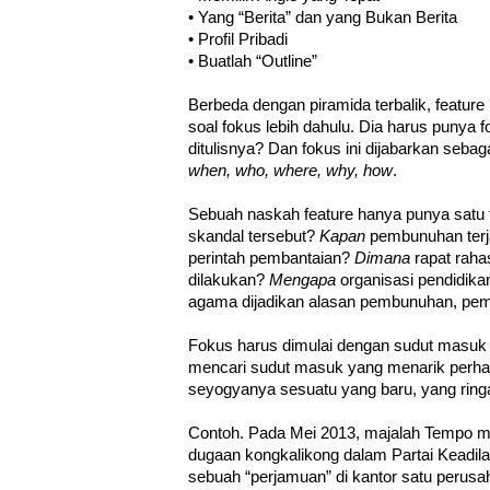
• Yang “Berita” dan yang Bukan Berita
• Profil Pribadi
• Buatlah “Outline”
Berbeda dengan piramida terbalik, feature
soal fokus lebih dahulu. Dia harus punya 
ditulisnya? Dan fokus ini dijabarkan sebag
when, who, where, why, how
.
Sebuah naskah feature hanya punya satu
skandal tersebut?
Kapan
pembunuhan terj
perintah pembantaian?
Dimana
rapat raha
dilakukan?
Mengapa
organisasi pendidik
agama dijadikan alasan pembunuhan, pe
Fokus harus dimulai dengan sudut masuk
mencari sudut masuk yang menarik perh
seyogyanya sesuatu yang baru, yang ring
Contoh. Pada Mei 2013, majalah Tempo me
dugaan kongkalikong dalam Partai Keadil
sebuah “perjamuan” di kantor satu perusa