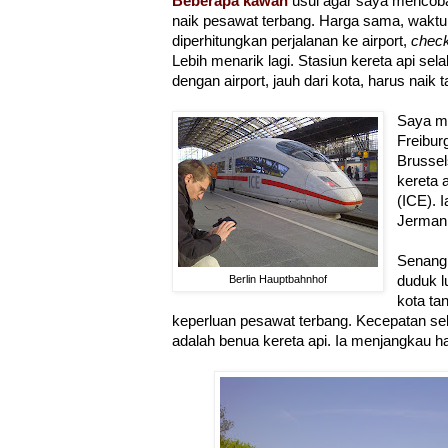
Beberapa kawan
usul agar saya mencoba 
naik pesawat terbang. Harga sama, waktu j
diperhitungkan perjalanan ke airport,
check
Lebih menarik lagi. Stasiun kereta api sela
dengan airport, jauh dari kota, harus naik t
Saya me
Freibur
Brussels
kereta 
(ICE). 
Jerman 
Senang 
Berlin Hauptbahnhof
duduk l
kota ta
keperluan pesawat terbang. Kecepatan sek
adalah benua kereta api. Ia menjangkau h