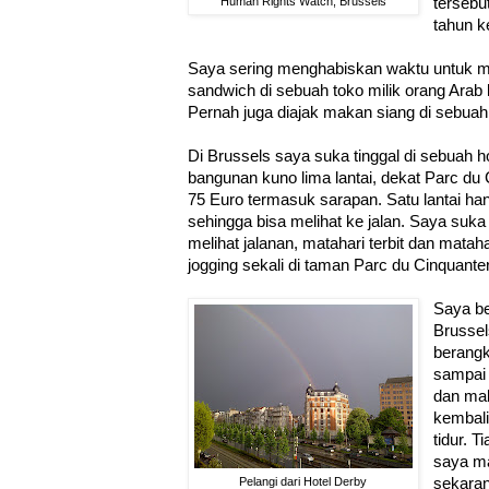
Human Rights Watch, Brussels
tersebu
tahun k
Saya sering menghabiskan waktu untuk mak
sandwich di sebuah toko milik orang Arab 
Pernah juga diajak makan siang di sebuah 
Di Brussels saya suka tinggal di sebuah h
bangunan kuno lima lantai, dekat Parc du
75 Euro termasuk sarapan. Satu lantai ha
sehingga bisa melihat ke jalan. Saya su
melihat jalanan, matahari terbit dan matah
jogging sekali di taman Parc du Cinquanter
Saya bek
Brussel
berangk
sampai 
dan mak
kembali
tidur. T
saya ma
Pelangi dari Hotel Derby
sekara