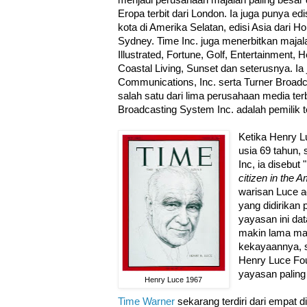
Eropa terbit dari London. Ia juga punya ed
kota di Amerika Selatan, edisi Asia dari Ho
Sydney. Time Inc. juga menerbitkan majala
Illustrated, Fortune, Golf, Entertainment,
Coastal Living, Sunset dan seterusnya. I
Communications, Inc. serta Turner Broadc
salah satu dari lima perusahaan media terb
Broadcasting System Inc. adalah pemilik t
Ketika Henry L
usia 69 tahun,
Inc, ia disebut
citizen in the 
warisan Luce 
yang didirikan
yayasan ini da
makin lama ma
kekayaannya, s
Henry Luce Foun
yayasan paling
Henry Luce 1967
Time Warner
sekarang terdiri dari empat d