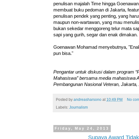
penulisan majalah Time hingga Goenaw
membuat buku pedoman di Jakarta, feature 
penulisan pendek yang penting, yang haru
maupun non-wartawan, yang mau menulis 
bukan sekedar menggoreng telur mata sapi
sapi yang gurih, segar dan enak dimakan.
Goenawan Mohamad menyebutnya, "Enak d
pun bisa."
Pengantar untuk diskusi dalam program “
Mahasiswa” bersama media mahasiswa Asp
Pembangunan Nasional Veteran, Jakarta,
Posted by
andreasharsono
at
10:49 PM
No co
Labels:
Journalism
Friday, May 24, 2013
Supaya Award Tidak 