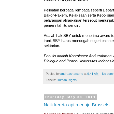
2008-2011 terjadi 42 kasus.
Pelibatan berbagai lembaga seperti Dep
Bakor-Pakem, Kejaksaan serta Kepolisia
pelarangan aliran-aliran tersebut menunjuk
pemerintah itu sendiri.
Adalah hak SBY untuk menerima award tere
ironi, SBY harus mencegah negeri bhinneka
sektarian.
Penulis adalah Koordinator Abdurrahman Wa
Dialogue and Peace-Universitas Indonesi
Posted by
andreasharsono
at
9:41 AM
No com
Labels:
Human Rights
Thursday, May 09, 2013
Naik kereta api menuju Brussels