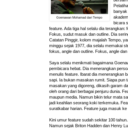
Pelatih
banyak 
akademi
Goenawan Mohamad dari Tempo
bicara 
feature. Ada tiga hal selalu dia terangkan:
Fokus, sudut masuk dan outline. Dia serin
Catatan Pinggir, kolom majalah Tempo, ya
minggu sejak 1977, dia selalu memakai str
fokus, angle dan outline. Fokus, angle dan 
Saya selalu menikmati bagaimana Goenaw
pembicara hebat. Dia menerangkan perso
menulis feature. Ibarat dia menerangkan
sapi. Ia bukan masakan rumit. Siapa pun t
masakan yang digoreng, dikasih garam da
oleh orang dari berbagai penjuru dunia. Fe
maupun media. Namun bikin telur mata sap
jadi keahlian seorang koki terkemuka. Fe
suratkabar harian. Feature juga masuk ke 
Kini umur feature sudah sekitar 100 tahun
Namun sejak Briton Hadden dan Henry L