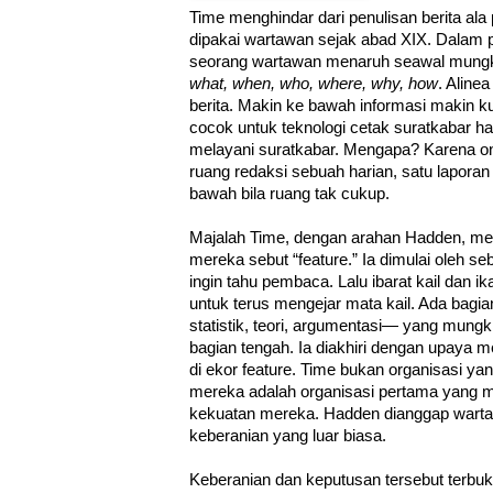
Time menghindar dari penulisan berita ala 
dipakai wartawan sejak abad XIX. Dalam pe
seorang wartawan menaruh seawal mungk
what, when, who, where, why, how
. Aline
berita. Makin ke bawah informasi makin ku
cocok untuk teknologi cetak suratkabar 
melayani suratkabar. Mengapa? Karena o
ruang redaksi sebuah harian, satu laporan 
bawah bila ruang tak cukup.
Majalah Time, dengan arahan Hadden, me
mereka sebut “feature.” Ia dimulai oleh 
ingin tahu pembaca. Lalu ibarat kail dan ik
untuk terus mengejar mata kail. Ada bagi
statistik, teori, argumentasi— yang mungki
bagian tengah. Ia diakhiri dengan upaya m
di ekor feature. Time bukan organisasi 
mereka adalah organisasi pertama yang 
kekuatan mereka. Hadden dianggap wart
keberanian yang luar biasa.
Keberanian dan keputusan tersebut terbuk