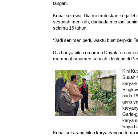
tangan.
Kubal kecewa. Dia memutuskan kerja lebih
sesudah menikah, daripada menjadi senima
selama 15 tahun.
“Jadi seniman perlu waktu buat berpikir. Tap
Dia hanya bikin ornamen Dayak, ornamen k
membuat ornamen sebuah klenteng di P
Kini Ku
Sudah 4
karya-k
Singkaw
pada 19
garis y
karyany
Garis-g
karya s
Saya ba
Kubal sekarang bikin karya dengan tema in