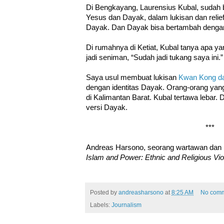
Di Bengkayang, Laurensius Kubal, suda
Yesus dan Dayak, dalam lukisan dan relie
Dayak. Dan Dayak bisa bertambah denga
Di rumahnya di Ketiat, Kubal tanya apa yan
jadi seniman, “Sudah jadi tukang saya ini.
Saya usul membuat lukisan
Kwan Kong da
dengan identitas Dayak. Orang-orang ya
di Kalimantan Barat. Kubal tertawa lebar. 
versi Dayak.
***
Andreas Harsono, seorang wartawan dan p
Islam and Power: Ethnic and Religious Vio
Posted by
andreasharsono
at
8:25 AM
No com
Labels:
Journalism