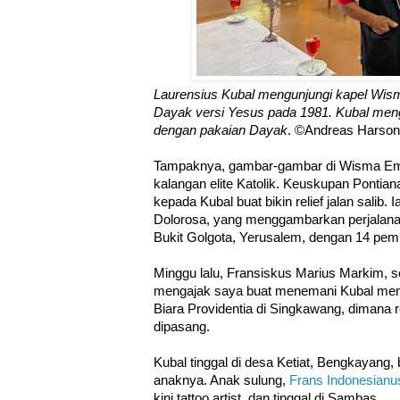
Laurensius Kubal mengunjungi kapel Wis
Dayak versi Yesus pada 1981. Kubal me
dengan pakaian Dayak
. ©Andreas Harso
Tampaknya, gambar-gambar di Wisma Ema
kalangan elite Katolik. Keuskupan Pontia
kepada Kubal buat bikin relief jalan salib. Ia
Dolorosa, yang menggambarkan perjalana
Bukit Golgota, Yerusalem, dengan 14 pem
Minggu lalu, Fransiskus Marius Markim, 
mengajak saya buat menemani Kubal m
Biara Providentia di Singkawang, dimana re
dipasang.
Kubal tinggal di desa Ketiat, Bengkayang, 
anaknya. Anak sulung,
Frans Indonesianu
kini tattoo artist, dan tinggal di Sambas.