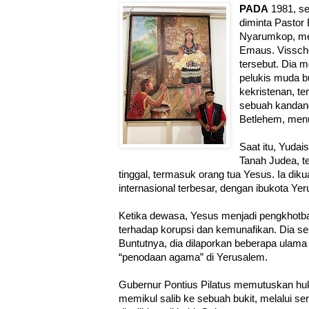
PADA
1981, se
diminta Pastor 
Nyarumkop, me
Emaus. Vissch
tersebut. Dia 
pelukis muda 
kekristenan, te
sebuah kandang,
Betlehem, menur
Saat itu, Yuda
Tanah Judea, t
tinggal, termasuk orang tua Yesus. Ia dik
internasional terbesar, dengan ibukota Ye
Ketika dewasa, Yesus menjadi pengkhotbah
terhadap korupsi dan kemunafikan. Dia se
Buntutnya, dia dilaporkan beberapa ulam
“penodaan agama” di Yerusalem.
Gubernur Pontius Pilatus memutuskan hu
memikul salib ke sebuah bukit, melalui se