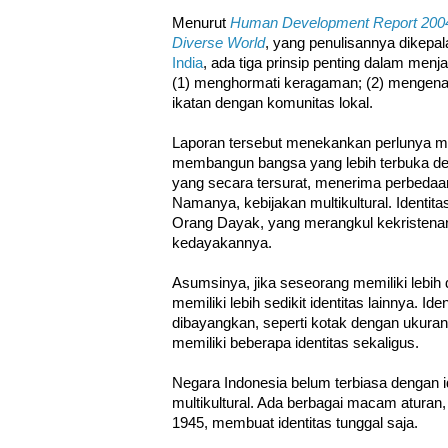
Menurut
Human Development Report 2004: 
Diverse World
, yang penulisannya dikepa
India
, ada tiga prinsip penting dalam men
(1) menghormati keragaman; (2) mengenal
ikatan dengan komunitas lokal.
Laporan tersebut menekankan perlunya 
membangun bangsa yang lebih terbuka den
yang secara tersurat, menerima perbed
Namanya, kebijakan multikultural. Identit
Orang Dayak, yang merangkul kekristenan
kedayakannya.
Asumsinya, jika seseorang memiliki lebih d
memiliki lebih sedikit identitas lainnya. Id
dibayangkan, seperti kotak dengan ukuran
memiliki beberapa identitas sekaligus.
Negara Indonesia belum terbiasa dengan i
multikultural. Ada berbagai macam aturan
1945, membuat identitas tunggal saja.