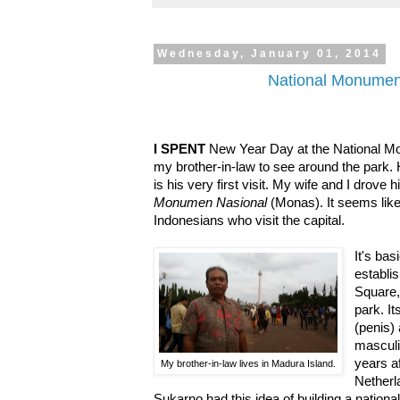
Wednesday, January 01, 2014
National Monument
I SPENT
New Year Day at the National Mon
my brother-in-law to see around the park. 
is his very first visit. My wife and I drov
Monumen Nasional
(Monas). It seems lik
Indonesians who visit the capital.
It's bas
establi
Square,
park. I
(penis)
masculin
years af
My brother-in-law lives in Madura Island.
Netherl
Sukarno had this idea of building a nati