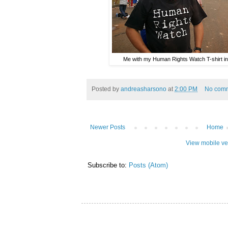
Me with my Human Rights Watch T-shirt i
Posted by
andreasharsono
at
2:00 PM
No com
Newer Posts
Home
View mobile ve
Subscribe to:
Posts (Atom)