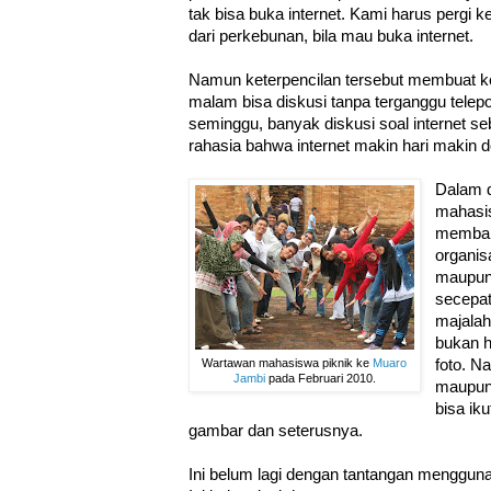
tak bisa buka internet. Kami harus pergi ke
dari perkebunan, bila mau buka internet.
Namun keterpencilan tersebut membuat kel
malam bisa diskusi tanpa terganggu telep
seminggu, banyak diskusi soal internet s
rahasia bahwa internet makin hari makin 
Dalam d
mahasi
memban
organis
maupun 
secepa
majalah
bukan h
Wartawan mahasiswa piknik ke
Muaro
foto. Na
Jambi
pada Februari 2010.
maupu
bisa ik
gambar dan seterusnya.
Ini belum lagi dengan tantangan mengguna