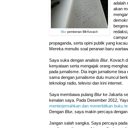
adalah 
akan me
mengan
demokra
bergera
redaksi
Blur
pemberian Bill Kovach
campur 
propaganda, serta opini publik yang kacau.
Mereka menulis soal peranan baru wartawa
Saya suka dengan analisis
Blur
. Kovach 
kenyataan serta mengajak orang menghad
pada jurnalisme. Dia ingin jurnalisme bis
sama dengan jurnalisme dulu muncul berkat
teknologi radio, televisi dan kini internet.
Saya membawa pulang
Blur
ke Jakarta s
kenalan saya. Pada Desember 2012, Yay
menterjemahkan dan menerbitkan buku te
Dengan
Blur
, saya makin percaya dengan
Jangan salah sangka. Saya percaya pada