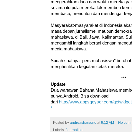
mengerahkan dana dan waktu mereka yang 
selama itu pula mereka tak memberi kem
membaca, menonton dan mendengar kerja 
Masyarakat-masyarakat di Indonesia akan
masa depan jurnalisme, maupun demokrasi
mahasiswa, di Bali, Jawa, Kalimantan, Su
mengambil langkah berani dengan menguba
media mahasiswa.
Sudah saatnya "pers mahasiswa" berubah 
menghentikan kegiatan cetak mereka.
***
Update
Dua wartawan Bahana Mahasiswa member
punya Android. Bisa download
dari
http://www.appsgeyser.com/getwid
/
Posted by
andreasharsono
at
9:12 AM
No com
Labels:
Journalism