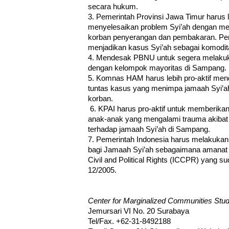
secara hukum.
3. Pemerintah Provinsi Jawa Timur harus le
menyelesaikan problem Syi’ah dengan 
korban penyerangan dan pembakaran. Pe
menjadikan kasus Syi’ah sebagai komodita
4. Mendesak PBNU untuk segera melakuk
dengan kelompok mayoritas di Sampang.
5. Komnas HAM harus lebih pro-aktif men
tuntas kasus yang menimpa jamaah Syi’ah
korban.
6. KPAI harus pro-aktif untuk memberika
anak-anak yang mengalami trauma akibat 
terhadap jamaah Syi’ah di Sampang.
7. Pemerintah Indonesia harus melakukan 
bagi Jamaah Syi’ah sebagaimana amanat P
Civil and Political Rights (ICCPR) yang su
12/2005.
Center for Marginalized Communities St
Jemursari VI No. 20 Surabaya
Tel/Fax. +62-31-8492188