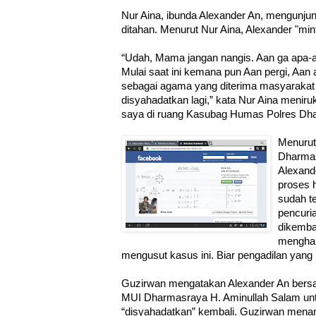
Nur Aina, ibunda Alexander An, mengunjung
ditahan. Menurut Nur Aina, Alexander "min
“Udah, Mama jangan nangis. Aan ga apa-a
Mulai saat ini kemana pun Aan pergi, Aan
sebagai agama yang diterima masyarakat
disyahadatkan lagi,” kata Nur Aina meni
saya di ruang Kasubag Humas Polres Dha
Menurut
Dharmas
Alexand
proses 
sudah t
pencuri
dikembal
menghap
mengusut kasus ini. Biar pengadilan yang
Guzirwan mengatakan Alexander An bersa
MUI Dharmasraya H. Aminullah Salam un
“disyahadatkan” kembali. Guzirwan menam