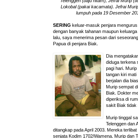
Telenggen (baju hitam), Jefrai Murip (t
Lokobal (pakai kacamata). Jefrai Muri
lumpuh pada 19 Desember 2011.
SERING
keluar-masuk penjara mengurus p
dengan banyak tahanan maupun keluarga
lalu, saya menerima pesan dari seseorang
Papua di penjara Biak.
Dia mengatakan
diduga terkena
pagi hari. Murip
tangan kiri mati 
berjalan dia bi
Murip sempat d
Biak. Dokter me
diperiksa di r
sakit Biak tida
Murip tinggal 
Telenggen dan 
ditangkap pada April 2003. Mereka terlib
senjata Kodim 1702/Wamena. Murip dan 