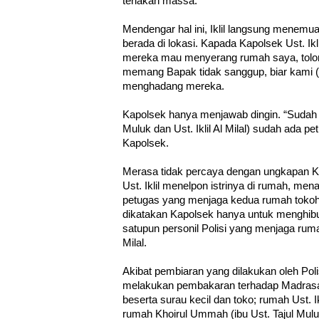
teriakan massa.
Mendengar hal ini, Iklil langsung menem
berada di lokasi. Kapada Kapolsek Ust. Ik
mereka mau menyerang rumah saya, tolo
memang Bapak tidak sanggup, biar kami (
menghadang mereka.
Kapolsek hanya menjawab dingin. “Sudah P
Muluk dan Ust. Iklil Al Milal) sudah ada p
Kapolsek.
Merasa tidak percaya dengan ungkapan Ka
Ust. Iklil menelpon istrinya di rumah, m
petugas yang menjaga kedua rumah tokoh 
dikatakan Kapolsek hanya untuk menghibur 
satupun personil Polisi yang menjaga rumah
Milal.
Akibat pembiaran yang dilakukan oleh Pol
melakukan pembakaran terhadap Madrasah
beserta surau kecil dan toko; rumah Ust. Ikl
rumah Khoirul Ummah (ibu Ust. Tajul Mul