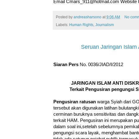
Email Cmars_911@hotmail.com Website ht
Posted by
andreasharsono
at
9:06 AM
No com
Labels:
Human Rights
,
Journalism
Seruan Jaringan Islam 
Siaran Pers
No. 0036/JIAD/I/2012
JARINGAN ISLAM ANTI DISKR
Terkait Pengusiran pengungsi 
Pengusiran ratusan
warga Syiah dari G
tersebut akan digunakan latihan bulutang
cerminan buruknya sensitivitas dan dang
terkait HAM. Pengusiran ini merupakan
dalam soal ini,setelah sebelumnya pemka
pengungsi scara layak, menghambat bantu
tidak ada satupun pejabat publik termasu