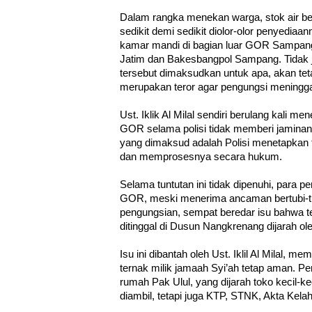
Dalam rangka menekan warga, stok air b
sedikit demi sedikit diolor-olor penyediaa
kamar mandi di bagian luar GOR Sampan
Jatim dan Bakesbangpol Sampang. Tidak
tersebut dimaksudkan untuk apa, akan teta
merupakan teror agar pengungsi mening
Ust. Iklik Al Milal sendiri berulang kali 
GOR selama polisi tidak memberi jamin
yang dimaksud adalah Polisi menetapkan
dan memprosesnya secara hukum.
Selama tuntutan ini tidak dipenuhi, para p
GOR, meski menerima ancaman bertubi-tub
pengungsian, sempat beredar isu bahwa t
ditinggal di Dusun Nangkrenang dijarah o
Isu ini dibantah oleh Ust. Iklil Al Milal, m
ternak milik jamaah Syi’ah tetap aman. Pe
rumah Pak Ulul, yang dijarah toko kecil-ke
diambil, tetapi juga KTP, STNK, Akta Kel