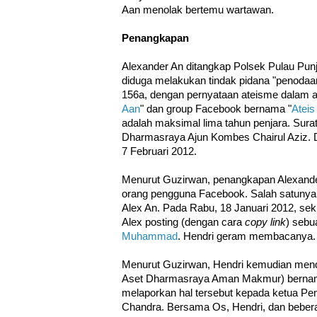
Aan menolak bertemu wartawan.
Penangkapan
Alexander An ditangkap Polsek Pulau Punj
diduga melakukan tindak pidana "penoda
156a, dengan pernyataan ateisme dalam 
Aan
" dan group Facebook bernama "
Ateis
adalah maksimal lima tahun penjara. Sura
Dharmasraya Ajun Kombes Chairul Aziz. Di
7 Februari 2012.
Menurut Guzirwan, penangkapan Alexande
orang pengguna Facebook. Salah satunya 
Alex An. Pada Rabu, 18 Januari 2012, sek
Alex posting (dengan cara
copy link
) sebu
Muhammad
. Hendri geram membacanya.
Menurut Guzirwan, Hendri kemudian mend
Aset Dharmasraya Aman Makmur) bernama
melaporkan hal tersebut kepada ketua P
Chandra. Bersama Os, Hendri, dan bebera