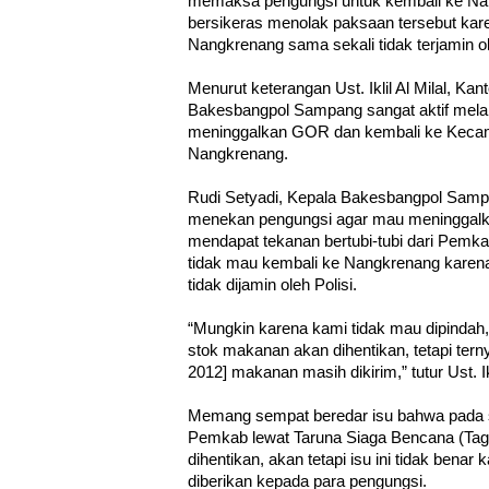
memaksa pengungsi untuk kembali ke Na
bersikeras menolak paksaan tersebut ka
Nangkrenang sama sekali tidak terjamin 
Menurut keterangan Ust. Iklil Al Milal, 
Bakesbangpol Sampang sangat aktif mela
meninggalkan GOR dan kembali ke Keca
Nangkrenang.
Rudi Setyadi, Kepala Bakesbangpol Sampa
menekan pengungsi agar mau meningga
mendapat tekanan bertubi-tubi dari Pemk
tidak mau kembali ke Nangkrenang kare
tidak dijamin oleh Polisi.
“Mungkin karena kami tidak mau dipinda
stok makanan akan dihentikan, tetapi tern
2012] makanan masih dikirim,” tutur Ust. 
Memang sempat beredar isu bahwa pada 
Pemkab lewat Taruna Siaga Bencana (Ta
dihentikan, akan tetapi isu ini tidak bena
diberikan kepada para pengungsi.