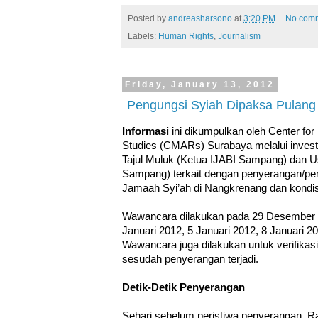
Posted by
andreasharsono
at
3:20 PM
No com
Labels:
Human Rights
,
Journalism
Friday, January 13, 2012
Pengungsi Syiah Dipaksa Pulan
Informasi
ini dikumpulkan oleh Center fo
Studies (CMARs) Surabaya melalui inves
Tajul Muluk (Ketua IJABI Sampang) dan Ust.
Sampang) terkait dengan penyerangan/p
Jamaah Syi’ah di Nangkrenang dan kondis
Wawancara dilakukan pada 29 Desember 
Januari 2012, 5 Januari 2012, 8 Januari 2
Wawancara juga dilakukan untuk verifikas
sesudah penyerangan terjadi.
Detik-Detik Penyerangan
Sehari sebelum peristiwa penyerangan, Ra