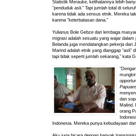
Statistik Merauke, kelihatannya lebih ban
"penduduk asli." Tapi jumlah total di selur
karena tidak ada sensus etnik. Mereka ta
karena "keterbatasan dana."
Yulianus Bole Gebze dari lembaga masya
migrasi adalah sesuatu yang wajar dalam
Belanda juga mendatangkan pekerja dari 
Marind adalah etnik yang dianggap "asli" 
tapi tidak seperti jumlah sekarang," kata 
"Dengan 
mungkin
opportun
Papuan
menyena
dan sop
Malind.
orang P
Indones
Indonesia. Mereka punya kebudayaan dan
Aku juga bicara dengan banyak transmigr