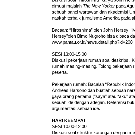
Diskusi soal “Hiroshima” karya John Herse
dimuat majalah
The New Yorker
pada Agus
sebuah panel wartawan dan akademisi Uni
naskah terbaik jurnalisme Amerika pada 
Bacaan: “Hiroshima” oleh John Hersey; “M
Hersey” oleh Bimo Nugroho bisa dibaca d
www.pantau.or.id/news.detail.php?id=208
SESI 13:00-15:00
Diskusi pekerjaan rumah soal deskripsi.
rumah masing-masing. Tolong pekerjaan r
peserta.
Pekerjaan rumah: Bacalah “Republik Indon
Andreas Harsono dan buatlah sebuah nara
gaya orang pertama ("saya" atau “aku” at
sebuah ide dengan adegan. Referensi bu
argumentasi sebuah ide.
HARI KEEMPAT
SESI 10:00-12:00
Diskusi soal struktur karangan dengan mel