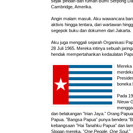
sejak pindah dari rumah Bumi Serpong D
Cambridge, Amerika.
Angin malam masuk. Aku wawancara banyak
aktivis hingga tentara, dari wartawan hi
segepok buku dan dokumen dari Jakarta.
Aku juga menggali sejarah Organisasi Pa
28 Juli 1965. Mereka intinya sebuah jari
hendak mempertahankan kedaulatan Papua 
Mereka 
merdek
Preside
boneka 
Pada 19
Nieuw G
menggan
dan belakangan "Irian Jaya." Orang Papu
Papua. "Bangsa Papua" punya bendera "Bi
kebangsaan "Hai Tanahku Papua" dan la
Slogan mereka, "
One People, One Soul
."