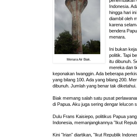
penembakan o
Indonesia. Ad
hingga hari i
diambil oleh 
karena selam
bendera Papua
menara.
Ini bukan kej
politik. Tapi 
Menara Air Biak.
itu dibunuh. 
mereka dan t
keponakan Iwanggin. Ada beberapa perkir
yang bilang 100. Ada yang bilang 200. Mer
dibunuh. Jumlah yang benar tak diketahui.
Biak memang salah satu pusat perlawanan
di Papua. Aku juga sering dengar lelucon so
Dulu Frans Kaisiepo, politikus Papua y
Indonesia, memanjangkannya "Ikut Republi
Kini "Irian" diartikan, "Ikut Republik Indon