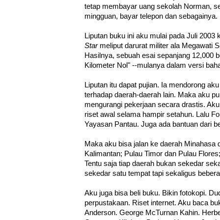
tetap membayar uang sekolah Norman, se
mingguan, bayar telepon dan sebagainya.
Liputan buku ini aku mulai pada Juli 2003 
Star
meliput darurat militer ala Megawati S
Hasilnya, sebuah esai sepanjang 12,000 be
Kilometer Nol" --mulanya dalam versi baha
Liputan itu dapat pujian. Ia mendorong ak
terhadap daerah-daerah lain. Maka aku pun
mengurangi pekerjaan secara drastis. Ak
riset awal selama hampir setahun. Lalu Fo
Yayasan Pantau. Juga ada bantuan dari b
Maka aku bisa jalan ke daerah Minahasa 
Kalimantan; Pulau Timor dan Pulau Flores
Tentu saja tiap daerah bukan sekedar sek
sekedar satu tempat tapi sekaligus beberap
Aku juga bisa beli buku. Bikin fotokopi. 
perpustakaan. Riset internet. Aku baca bu
Anderson. George McTurnan Kahin. Herbe