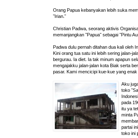
Orang Papua kebanyakan lebih suka mema
"Irian."
Christian Padwa, seorang aktivis Organi
memanjangkan "Papua" sebagai "Pintu Aust
Padwa dulu pernah ditahan dua kali oleh 
Kini orang tua satu ini lebih sering jalan-
bergurau. Ia diet. Ia tak minum apapun selai
mengajakku jalan-jalan kota Biak serta be
pasar. Kami mencicipi kue-kue yang enak d
Aku juga
toko "Sa
Indones
pada 196
itu ya t
minta P
membang
partai i
toko ini