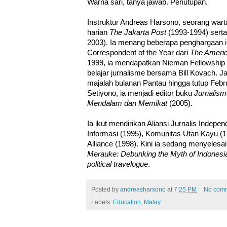
Warna sari, tanya jawab. Penutupan.
Instruktur Andreas Harsono, seorang wart
harian
The Jakarta Post
(1993-1994) sert
2003). Ia menang beberapa penghargaan in
Correspondent of the Year dari
The Americ
1999, ia mendapatkan Nieman Fellowship 
belajar jurnalisme bersama Bill Kovach. J
majalah bulanan Pantau hingga tutup Febr
Setiyono, ia menjadi editor buku
Jurnalism
Mendalam dan Memikat
(2005).
Ia ikut mendirikan Aliansi Jurnalis Independ
Informasi (1995), Komunitas Utan Kayu (
Alliance (1998). Kini ia sedang menyeles
Merauke: Debunking the Myth of Indonesi
political travelogue
.
Posted by
andreasharsono
at
7:25 PM
No com
Labels:
Education
,
Malay