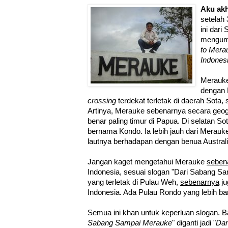
Aku akh
setelah 
ini dari
mengum
to Mera
Indones
Merauke
dengan
crossing
terdekat terletak di daerah Sota,
Artinya, Merauke sebenarnya secara geog
benar paling timur di Papua. Di selatan So
bernama Kondo. Ia lebih jauh dari Merauke
lautnya berhadapan dengan benua Australi
Jangan kaget mengetahui Merauke
seben
Indonesia, sesuai slogan "Dari Sabang S
yang terletak di Pulau Weh,
sebenarnya
ju
Indonesia. Ada Pulau Rondo yang lebih bar
Semua ini khan untuk keperluan slogan. B
Sabang Sampai Merauke
" diganti jadi "
Dar