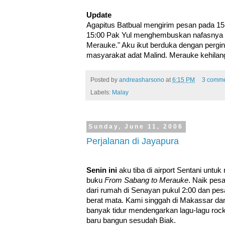
Update
Agapitus Batbual mengirim pesan pada 15 
15:00 Pak Yul menghembuskan nafasnya
Merauke." Aku ikut berduka dengan pergin
masyarakat adat Malind. Merauke kehila
Posted by
andreasharsono
at
6:15 PM
3 comme
Labels:
Malay
Sunday, June 11, 2006
Perjalanan di Jayapura
Senin ini
aku tiba di airport Sentani untuk
buku
From Sabang to Merauke
. Naik pes
dari rumah di Senayan pukul 2:00 dan pes
berat mata. Kami singgah di Makassar dan 
banyak tidur mendengarkan lagu-lagu roc
baru bangun sesudah Biak.