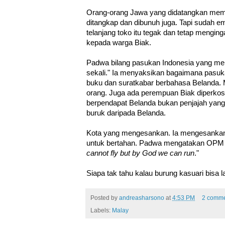
Orang-orang Jawa yang didatangkan mem
ditangkap dan dibunuh juga. Tapi sudah em
telanjang toko itu tegak dan tetap menginga
kepada warga Biak.
Padwa bilang pasukan Indonesia yang men
sekali." Ia menyaksikan bagaimana pasu
buku dan suratkabar berbahasa Belanda. 
orang. Juga ada perempuan Biak diperkos
berpendapat Belanda bukan penjajah yang b
buruk daripada Belanda.
Kota yang mengesankan. Ia mengesankan 
untuk bertahan. Padwa mengatakan OPM 
cannot fly but by God we can run
."
Siapa tak tahu kalau burung kasuari bisa la
Posted by
andreasharsono
at
4:53 PM
2 comme
Labels:
Malay