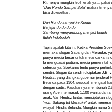
Ritmenya mungkin lebih enak ya ... pakai do 
"
Dari Rondo Sampai Sota
" maka ritmenya ja
bisa diplesetkan:
Dari Rondo sampai ke Kondo
Berjajar do do do do
Sambung menyambung menjadi bodoh
Itulah Indobodoh
Tapi siapalah kita ini. Ketika Presiden Soe
memakai slogan Sabang dan Merauke, ya
punya media besar untuk melancarkan slog
Ia menguasai podium, media pemerintah 
seterusnya. Soekarno tentu punya pertim
sendiri. Slogan itu sendiri diciptakan J.B. 
Heutsz, yang diangkat gubernur jenderal H
Belanda pada 1904, sesudah mengalahka
dengan sadis. Pasukannya membunuh 2,
orang Aceh, termasuk 1,100 wanita dan a
anak. Van Heutsz lantas menciptakan slo
"
vom Sabang tot Merauke
" untuk menera
wilayah Hindia Belanda. Mungkin nama S