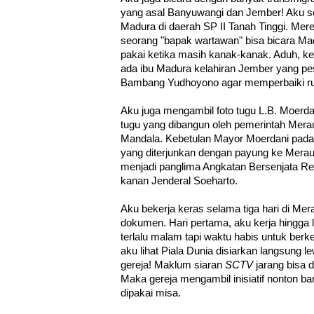
yang asal Banyuwangi dan Jember! Aku s
Madura di daerah SP II Tanah Tinggi. Mer
seorang "bapak wartawan" bisa bicara Ma
pakai ketika masih kanak-kanak. Aduh, k
ada ibu Madura kelahiran Jember yang pe
Bambang Yudhoyono agar memperbaiki r
Aku juga mengambil foto tugu L.B. Moerda
tugu yang dibangun oleh pemerintah Mera
Mandala. Kebetulan Mayor Moerdani pada 
yang diterjunkan dengan payung ke Mera
menjadi panglima Angkatan Bersenjata Re
kanan Jenderal Soeharto.
Aku bekerja keras selama tiga hari di Me
dokumen. Hari pertama, aku kerja hingga l
terlalu malam tapi waktu habis untuk berk
aku lihat Piala Dunia disiarkan langsung l
gereja! Maklum siaran
SCTV
jarang bisa d
Maka gereja mengambil inisiatif nonton ba
dipakai misa.