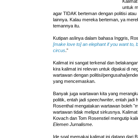
Kalimat
untuk 
agar TIDAK berteman dengan politisi ata
lainnya. Kalau mereka berteman, ya mere
temannya itu.
Kutipan aslinya dalam bahasa Inggris, Ro
[make love to] an elephant if you want to, b
circus
."
Kalimat ini sangat terkenal dan belakangan
kira kalimat ini relevan untuk dipakai di n
wartawan dengan politisi/pengusaha/jende
yang mencemaskan.
Banyak juga wartawan kita yang merangkap j
politik, entah jadi
speechwriter
, entah jadi
Rosenthal mengatakan wartawan boleh "men
wartawan tidak meliput sirkusnya. Kalimat R
Kovach dan Tom Rosenstiel mengutip kali
Elemen Jurnalisme
.
Ide soal memakai kalimat ini datang dari 