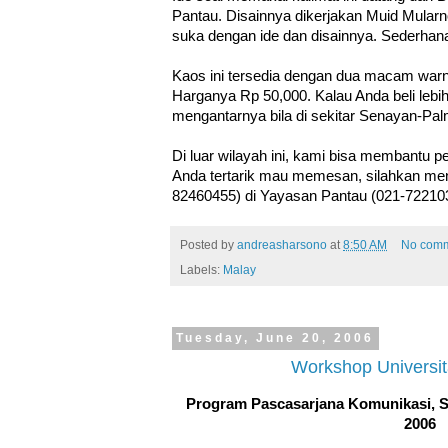
Pantau. Disainnya dikerjakan Muid Mularn
suka dengan ide dan disainnya. Sederhan
Kaos ini tersedia dengan dua macam warna
Harganya Rp 50,000. Kalau Anda beli lebih
mengantarnya bila di sekitar Senayan-Pa
Di luar wilayah ini, kami bisa membantu pe
Anda tertarik mau memesan, silahkan mene
82460455) di Yayasan Pantau (021-72210
Posted by
andreasharsono
at
8:50 AM
No com
Labels:
Malay
Tuesday, June 20, 2006
Workshop Universit
Program Pascasarjana Komunikasi, Sa
2006