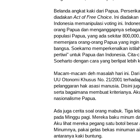
Belanda angkat kaki dari Papua. Perser
diadakan
Act of Free Choice
. Ini diadaka
Indonesia memanipulasi voting ini. Indone
orang Papua dan menganggapnya sebagai r
populasi Papua, yang ada sekitar 800,000
memenjara orang-orang Papua yang ingin be
bangsa. Soekarno memperkenalkan istilah
pertiwi" untuk Papua dan Indonesia. Cita-c
Soeharto dengan cara yang berlipat lebih k
Macam-macam deh masalah hari ini. Dari 
UU Otonomi Khusus No. 21/2001 terhada
pelanggaran hak asasi manusia. Disini ju
serta bagaimana membuat kriterianya. Ak
nasionalisme Papua.
Ada juga cerita soal orang mabuk. Tiga l
pada Minggu pagi. Mereka baku minum dan
Aku lihat mereka pegang satu botol besar al
Minumnya, pakai gelas bekas minuman air
antaranya kaki buntung.