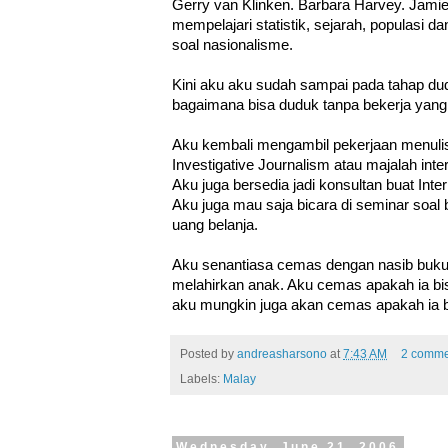
Gerry van Klinken. Barbara Harvey. Jami
mempelajari statistik, sejarah, populasi da
soal nasionalisme.
Kini aku aku sudah sampai pada tahap dud
bagaimana bisa duduk tanpa bekerja yan
Aku kembali mengambil pekerjaan menulis 
Investigative Journalism atau majalah in
Aku juga bersedia jadi konsultan buat Inter
Aku juga mau saja bicara di seminar soal 
uang belanja.
Aku senantiasa cemas dengan nasib buku 
melahirkan anak. Aku cemas apakah ia bisa 
aku mungkin juga akan cemas apakah ia 
Posted by
andreasharsono
at
7:43 AM
2 comme
Labels:
Malay
Wednesday, June 21, 2006