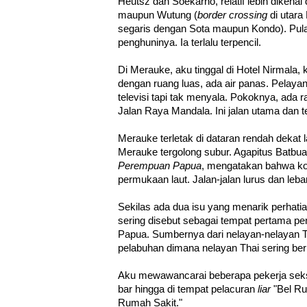
Heutsz dan Soekarno, relatif lebih dikena
maupun Wutung (
border crossing
di utara
segaris dengan Sota maupun Kondo). Pula
penghuninya. Ia terlalu terpencil.
Di Merauke, aku tinggal di Hotel Nirmal
dengan ruang luas, ada air panas. Pelay
televisi tapi tak menyala. Pokoknya, ada ra
Jalan Raya Mandala. Ini jalan utama dan t
Merauke terletak di dataran rendah dekat 
Merauke tergolong subur. Agapitus Batbu
Perempuan Papua
, mengatakan bahwa kota
permukaan laut. Jalan-jalan lurus dan leba
Sekilas ada dua isu yang menarik perhatia
sering disebut sebagai tempat pertama pe
Papua. Sumbernya dari nelayan-nelayan T
pelabuhan dimana nelayan Thai sering ber
Aku mewawancarai beberapa pekerja seks 
bar hingga di tempat pelacuran
liar
"Bel Ru
Rumah Sakit."