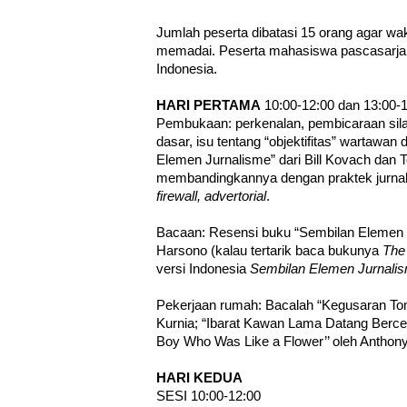
Jumlah peserta dibatasi 15 orang agar wa
memadai. Peserta mahasiswa pascasarjan
Indonesia.
HARI PERTAMA
10:00-12:00 dan 13:00-
Pembukaan: perkenalan, pembicaraan silab
dasar, isu tentang “objektifitas” wartaw
Elemen Jurnalisme” dari Bill Kovach dan 
membandingkannya dengan praktek jurnali
firewall, advertorial
.
Bacaan: Resensi buku “Sembilan Elemen 
Harsono (kalau tertarik baca bukunya
The
versi Indonesia
Sembilan Elemen Jurnali
Pekerjaan rumah: Bacalah “Kegusaran To
Kurnia; “Ibarat Kawan Lama Datang Bercer
Boy Who Was Like a Flower’’ oleh Anthony
HARI KEDUA
SESI 10:00-12:00