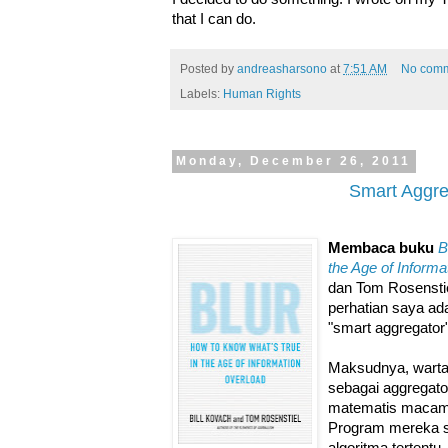
that I can do.
Posted by
andreasharsono
at
7:51 AM
No com
Labels:
Human Rights
Monday, December 26, 2011
Smart Aggre
Membaca buku
B
the Age of Informa
dan Tom Rosenstie
perhatian saya ad
"smart aggregator"
Maksudnya, warta
sebagai aggregato
matematis macam 
Program mereka s
algoritma tertentu