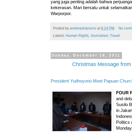
yang juga penting adalah bahwa perjuanga
kekerasan. Mari bersatu untuk selamatkan 
Warporpor.
Posted by
andreasharsono
at
9:24 PM
No com
Labels:
Human Rights
,
Journalism
,
Travel
Sunday, December 18, 2011
Christmas Message from
President Yudhoyono Meet Papuan Churc
FOUR 
and deba
Susilo 
in Jakar
Indonesi
Politics
Monday,