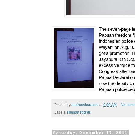
The seven-page let
Papuan freedom fi
Indonesian police 
Wayeni on Aug. 9,
got a promotion. H
Jayapura. On Oct. 
excessive force t
Congress after one
Papua Declaration
now the deputy dir
Papuan police dep
Posted by
andreasharsono
at
9:00 AM
No com
Labels:
Human Rights
Saturday, December 17, 2011