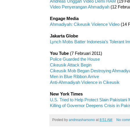
Andreas Unggah Video Demi HAM
(19 Feb
Video Penyerangan Ahmadiyah
(12 Februa
Engage Media
Ahmadiyah: Cikeusik Violence Video
(14 F
Jakarta Globe
Lynch Mobs Batter Indonesia’s Tolerant I
You Tube
(7 Februari 2011)
Police Guarded the House
Cikeusik Attack Begin
Cikeusik Mob Began Destroying Ahmadiy
Men in Blue Ribbon Arrive
Anti-Ahmadiyah Violence in Cikeusik
New York Times
U.S. Tried to Help Protect Slain Pakistani 
Killing of Governor Deepens Crisis in Paki
Posted by
andreasharsono
at
8:51 AM
No com