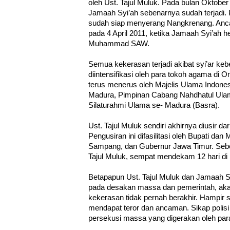
oleh Ust. Tajul Muluk. Pada bulan Oktobe
Jamaah Syi’ah sebenarnya sudah terjadi.
sudah siap menyerang Nangkrenang. Anca
pada 4 April 2011, ketika Jamaah Syi’ah 
Muhammad SAW.
Semua kekerasan terjadi akibat syi’ar keb
diintensifikasi oleh para tokoh agama di 
terus menerus oleh Majelis Ulama Indon
Madura, Pimpinan Cabang Nahdhatul Ul
Silaturahmi Ulama se- Madura (Basra).
Ust. Tajul Muluk sendiri akhirnya diusir d
Pengusiran ini difasilitasi oleh Bupati d
Sampang, dan Gubernur Jawa Timur. Sebe
Tajul Muluk, sempat mendekam 12 hari di
Betapapun Ust. Tajul Muluk dan Jamaah S
pada desakan massa dan pemerintah, akan 
kekerasan tidak pernah berakhir. Hampir s
mendapat teror dan ancaman. Sikap polisi
persekusi massa yang digerakan oleh par