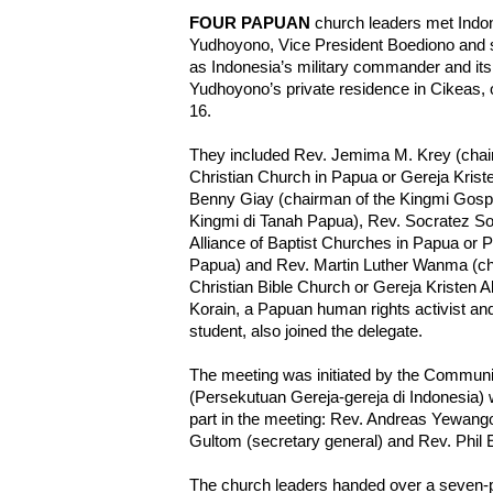
FOUR PAPUAN
church leaders met Indo
Yudhoyono, Vice President Boediono and 
as Indonesia’s military commander and its 
Yudhoyono’s private residence in Cikeas, 
16.
They included Rev. Jemima M. Krey (chai
Christian Church in Papua or Gereja Kristen
Benny Giay (chairman of the Kingmi Gosp
Kingmi di Tanah Papua), Rev. Socratez S
Alliance of Baptist Churches in Papua or 
Papua) and Rev. Martin Luther Wanma (ch
Christian Bible Church or Gereja Kristen A
Korain, a Papuan human rights activist and
student, also joined the delegate.
The meeting was initiated by the Communi
(Persekutuan Gereja-gereja di Indonesia
part in the meeting: Rev. Andreas Yewan
Gultom (secretary general) and Rev. Phil 
The church leaders handed over a seven-pa