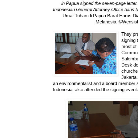
in Papua signed the seven-page letter
Indonesian General Attorney Office bans t
Umat Tuhan di Papua Barat Harus Dia
Melanesia. ©Wensis
They pr
signing 
most of t
Communi
Salemba 
Desk de
churches
Jakarta.
an environmentalist and a board member 
Indonesia, also attended the signing event.