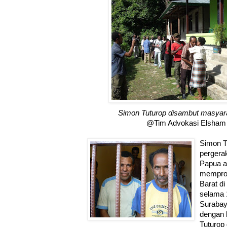
Simon Tuturop disambut masya
@Tim Advokasi Elsham 
Simon T
perger
Papua a
mempro
Barat di
selama 1
Surabay
dengan 
Tuturop