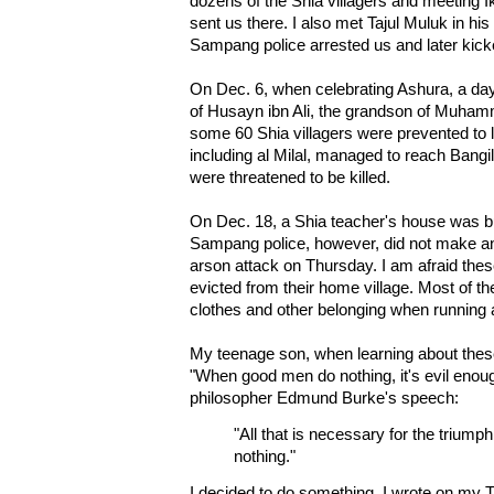
dozens of the Shia villagers and meeting I
sent us there. I also met Tajul Muluk in hi
Sampang police arrested us and later kic
On Dec. 6, when celebrating Ashura, a da
of Husayn ibn Ali, the grandson of Muhamm
some 60 Shia villagers were prevented to le
including al Milal, managed to reach Bang
were threatened to be killed.
On Dec. 18, a Shia teacher's house was 
Sampang police, however, did not make any
arson attack on Thursday. I am afraid thes
evicted from their home village. Most of the
clothes and other belonging when running a
My teenage son, when learning about these
"When good men do nothing, it's evil enoug
philosopher Edmund Burke's speech:
"All that is necessary for the triumph
nothing."
I decided to do something. I wrote on my Tw