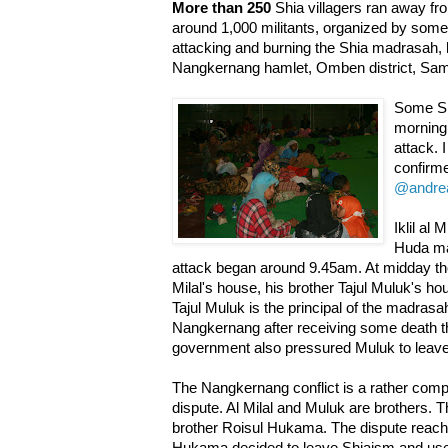
More than 250
Shia villagers ran away f
around 1,000 militants, organized by some
attacking and burning the Shia madrasah,
Nangkernang hamlet, Omben district, Sam
Some Sh
morning
attack. 
confirm
@andre
Iklil al 
Huda ma
attack began around 9.45am. At midday the
Milal's house, his brother Tajul Muluk's 
Tajul Muluk is the principal of the madrasa
Nangkernang after receiving some death t
government also pressured Muluk to leav
The Nangkernang conflict is a rather compl
dispute. Al Milal and Muluk are brothers. 
brother Roisul Hukama. The dispute reac
Hukama decided to leave Shiaism and used