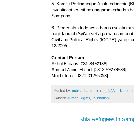
5. Komisi Perlindungan Anak Indonesia (
investigasi terkait pelanggaran terhadap
Sampang.
6. Pemerintah Indonesia harus melakukan 
bagi Jamaah Syi’ah sebagaimana amanat P
Civil and Political Rights (ICCPR) yang su
12/2005.
Contact Person:
Akhol Firdaus [031-8492188]
Ahmad Zainul Hamdi [0813-59279589]
Moch. Iqbal [0821-31255393]
Posted by
andreasharsono
at
9:50 AM
No com
Labels:
Human Rights
,
Journalism
Shia Refugees in Sam