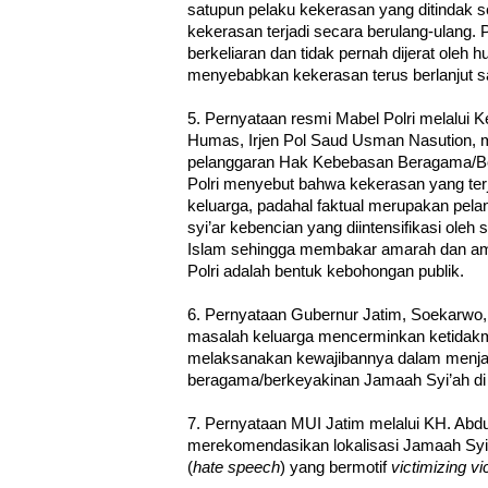
satupun pelaku kekerasan yang ditindak 
kekerasan terjadi secara berulang-ulang.
berkeliaran dan tidak pernah dijerat oleh h
menyebabkan kekerasan terus berlanjut sa
5. Pernyataan resmi Mabel Polri melalui K
Humas, Irjen Pol Saud Usman Nasution, 
pelanggaran Hak Kebebasan Beragama/B
Polri menyebut bahwa kekerasan yang ter
keluarga, padahal faktual merupakan pel
syi’ar kebencian yang diintensifikasi ol
Islam sehingga membakar amarah dan a
Polri adalah bentuk kebohongan publik.
6. Pernyataan Gubernur Jatim, Soekarw
masalah keluarga mencerminkan ketida
melaksanakan kewajibannya dalam menj
beragama/berkeyakinan Jamaah Syi’ah d
7. Pernyataan MUI Jatim melalui KH. Ab
merekomendasikan lokalisasi Jamaah Syi’
(
hate speech
) yang bermotif
victimizing vi