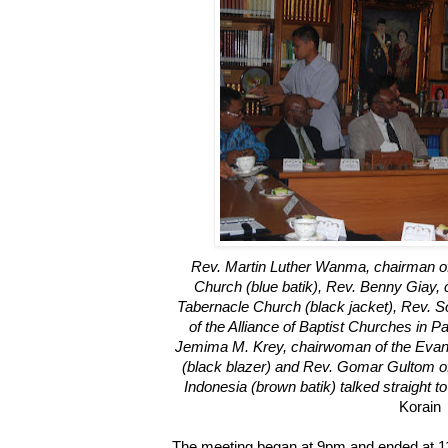
Rev. Martin Luther Wanma, chairman of 
Church (blue batik), Rev. Benny Giay,
Tabernacle Church (black jacket), Rev. 
of the Alliance of Baptist Churches in P
Jemima M. Krey, chairwoman of the Evang
(black blazer) and Rev. Gomar Gultom o
Indonesia (brown batik) talked straight t
Korain
The meeting began at 9pm and ended at 1