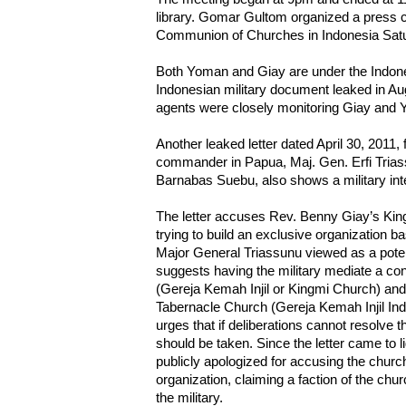
library. Gomar Gultom organized a press co
Communion of Churches in Indonesia Sat
Both Yoman and Giay are under the Indones
Indonesian military document leaked in A
agents were closely monitoring Giay and
Another leaked letter dated April 30, 2011,
commander in Papua, Maj. Gen. Erfi Triass
Barnabas Suebu, also shows a military inte
The letter accuses Rev. Benny Giay’s Ki
trying to build an exclusive organization 
Major General Triassunu viewed as a pote
suggests having the military mediate a co
(Gereja Kemah Injil or Kingmi Church) an
Tabernacle Church (Gereja Kemah Injil Indo
urges that if deliberations cannot resolve t
should be taken. Since the letter came to 
publicly apologized for accusing the church
organization, claiming a faction of the ch
the military.