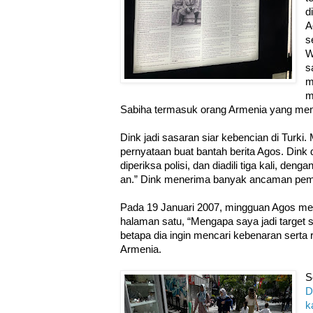
d
A
s
W
s
m
m
Sabiha termasuk orang Armenia yang men
Dink jadi sasaran siar kebencian di Turki.
pernyataan buat bantah berita Agos. Dink
diperiksa polisi, dan diadili tiga kali, deng
an.” Dink menerima banyak ancaman pe
Pada 19 Januari 2007, mingguan Agos men
halaman satu, “Mengapa saya jadi target
betapa dia ingin mencari kebenaran serta r
Armenia.
S
D
k