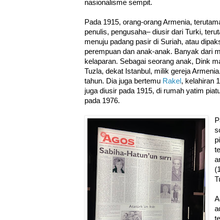
nasionalisme sempit.
Pada 1915, orang-orang Armenia, terutam
penulis, pengusaha– diusir dari Turki, ter
menuju padang pasir di Suriah, atau dipa
perempuan dan anak-anak. Banyak dari m
kelaparan. Sebagai seorang anak, Dink ma
Tuzla, dekat Istanbul, milik gereja Armenia
tahun. Dia juga bertemu
Rakel
, kelahiran 
juga diusir pada 1915, di rumah yatim pia
pada 1976.
P
s
p
t
a
(
T
A
a
t