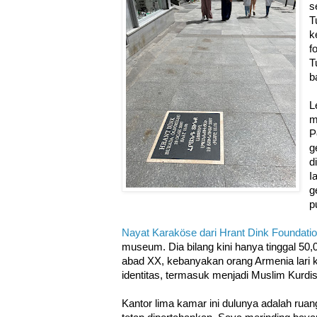
s
T
k
f
T
b
L
m
P
g
d
I
g
p
Nayat Karaköse dari Hrant Dink Foundati
museum. Dia bilang kini hanya tinggal 50,
abad XX, kebanyakan orang Armenia lari ke
identitas, termasuk menjadi Muslim Kurdi
Kantor lima kamar ini dulunya adalah ruan