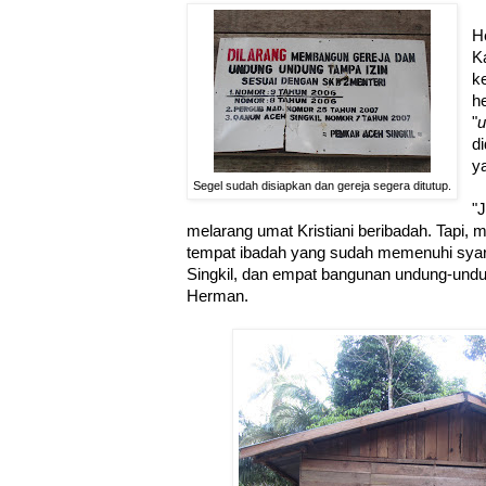
H
K
k
h
"
u
d
y
Segel sudah disiapkan dan gereja segera ditutup.
"
melarang umat Kristiani beribadah. Tapi, m
tempat ibadah yang sudah memenuhi syarat
Singkil, dan empat bangunan undung-undu
Herman.