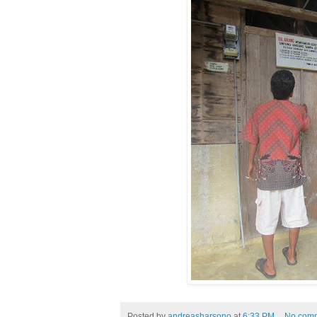
Posted by
andreasharsono
at
6:33 PM
No com