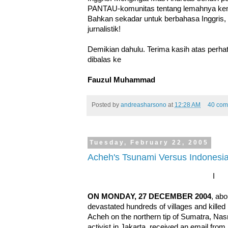
PANTAU-komunitas tentang lemahnya kem
Bahkan sekadar untuk berbahasa Inggris, 
jurnalistik!
Demikian dahulu. Terima kasih atas perha
dibalas ke
Fauzul Muhammad
Posted by
andreasharsono
at
12:28 AM
40 com
Tuesday, February 22, 2005
Acheh's Tsunami Versus Indonesia
I
ON MONDAY, 27 DECEMBER 2004
, abo
devastated hundreds of villages and killed
Acheh on the northern tip of Sumatra, Na
activist in Jakarta, received an email fro