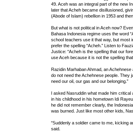
49. Aceh was an integral part of the new I
later that Acheh became disillusioned, givin
(Abode of Islam) rebellion in 1953 and th
But what is not political in Aceh now? Even
Bahasa Indonesia regime uses the word “
school teachers use it that way, but most
prefer the spelling “Acheh.” Listen to Fau
Justice: “Acheh is the spelling that our for
use Aceh because it is not the spelling tha
Razidin Marhaban Ahmad, an Achehnese art
do not need the Achehnese people. They ju
need our oil, our gas and our belonging.”
I asked Nasruddin what made him critical 
in his childhood in his hometown Idi Rayeu
he did not remember clearly, the Indonesia
was burned. Just like most other kids, Na
“Suddenly a soldier came to me, kicking an
said.