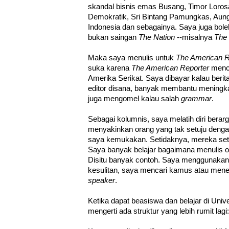
skandal bisnis emas Busang, Timor Loros
Demokratik, Sri Bintang Pamungkas, Aung 
Indonesia dan sebagainya. Saya juga bole
bukan saingan
The Nation
--misalnya
The
Maka saya menulis untuk
The American R
suka karena
The American Reporter
menco
Amerika Serikat. Saya dibayar kalau berita
editor disana, banyak membantu meningka
juga mengomel kalau salah
grammar
.
Sebagai kolumnis, saya melatih diri bera
menyakinkan orang yang tak setuju denga
saya kemukakan. Setidaknya, mereka setu
Saya banyak belajar bagaimana menulis opi
Disitu banyak contoh. Saya menggunakan 
kesulitan, saya mencari kamus atau men
speaker
.
Ketika dapat beasiswa dan belajar di Univ
mengerti ada struktur yang lebih rumit lag