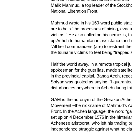
Malik Mahmud, a top leader of the Stock
National Liberation Front.
Mahmud wrote in his 160-word public state
are to help “the processes of aiding, evacua
victims.” He also called on his nemesis, 
up Acheh to humanitarian assistance and int
“All field commanders (are) to restraint thei
the tsunami victims to feel being “trapped 
Half the world away, in a remote tropical 
spokesman for the guerillas, made satellit
in the provincial capital, Banda Aceh, rep
Sofyan was quoted as saying, “I guarantee
disturbances anywhere in Acheh during thi
GAM is the acronym of the Gerakan Ache
Movement –the nickname of Mahmud’s Ach
Front. In the Acheh language, the word “ga
set up on 4 December 1976 in the hinterla
Achenese aristocrat, who left his trading 
independence struggle against what he cla