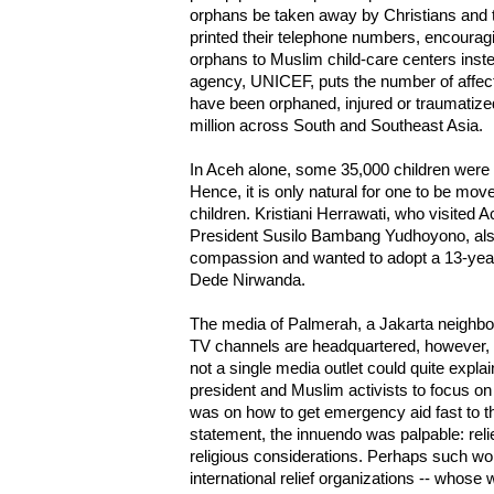
orphans be taken away by Christians and t
printed their telephone numbers, encourag
orphans to Muslim child-care centers inst
agency, UNICEF, puts the number of affect
have been orphaned, injured or traumatized
million across South and Southeast Asia.
In Aceh alone, some 35,000 children were 
Hence, it is only natural for one to be move
children. Kristiani Herrawati, who visited
President Susilo Bambang Yudhoyono, also 
compassion and wanted to adopt a 13-ye
Dede Nirwanda.
The media of Palmerah, a Jakarta neighb
TV channels are headquartered, however, 
not a single media outlet could quite expla
president and Muslim activists to focus on 
was on how to get emergency aid fast to th
statement, the innuendo was palpable: rel
religious considerations. Perhaps such w
international relief organizations -- whos