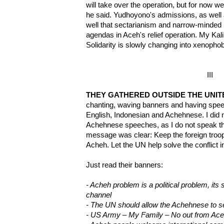
will take over the operation, but for now we
he said. Yudhoyono's admissions, as well 
well that sectarianism and narrow-minded 
agendas in Aceh's relief operation. My Kal
Solidarity is slowly changing into xenophob
III
THEY GATHERED OUTSIDE THE UNIT
chanting, waving banners and having speec
English, Indonesian and Achehnese. I did n
Achehnese speeches, as I do not speak that
message was clear: Keep the foreign troop
Acheh. Let the UN help solve the conflict 
Just read their banners:
- Acheh problem is a political problem, its 
channel
- The UN should allow the Achehnese to se
- US Army – My Family – No out from Ace