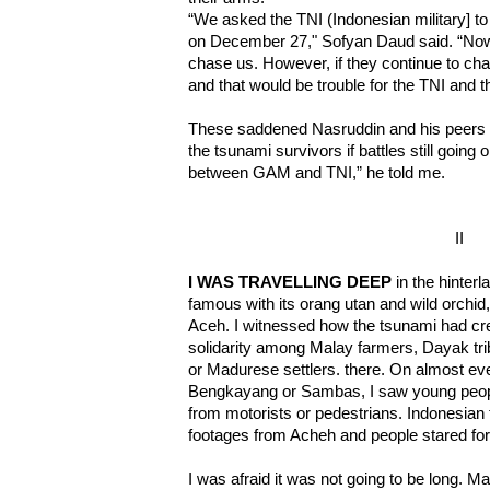
“We asked the TNI (Indonesian military] to
on December 27," Sofyan Daud said. “Now
chase us. However, if they continue to cha
and that would be trouble for the TNI and 
These saddened Nasruddin and his peers i
the tsunami survivors if battles still goin
between GAM and TNI,” he told me.
II
I WAS TRAVELLING DEEP
in the hinterl
famous with its orang utan and wild orchid,
Aceh. I witnessed how the tsunami had cre
solidarity among Malay farmers, Dayak tr
or Madurese settlers. there. On almost eve
Bengkayang or Sambas, I saw young peopl
from motorists or pedestrians. Indonesian
footages from Acheh and people stared for
I was afraid it was not going to be long. M