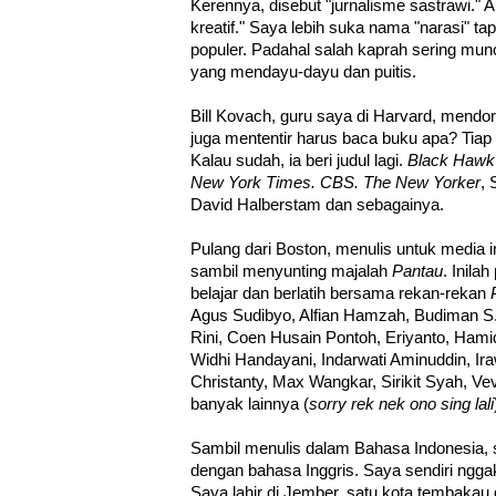
Kerennya, disebut "jurnalisme sastrawi."
kreatif." Saya lebih suka nama "narasi" tap
populer. Padahal salah kaprah sering muncu
yang mendayu-dayu dan puitis.
Bill Kovach, guru saya di Harvard, mendo
juga mententir harus baca buku apa? Tiap
Kalau sudah, ia beri judul lagi.
Black Haw
New York Times. CBS. The New Yorker
, 
David Halberstam dan sebagainya.
Pulang dari Boston, menulis untuk media 
sambil menyunting majalah
Pantau
. Inila
belajar dan berlatih bersama rekan-rekan
Agus Sudibyo, Alfian Hamzah, Budiman S. 
Rini, Coen Husain Pontoh, Eriyanto, Ham
Widhi Handayani, Indarwati Aminuddin, Ir
Christanty, Max Wangkar, Sirikit Syah, 
banyak lainnya (
sorry rek nek ono sing lali
Sambil menulis dalam Bahasa Indonesia
dengan bahasa Inggris. Saya sendiri ngg
Saya lahir di Jember, satu kota tembaka