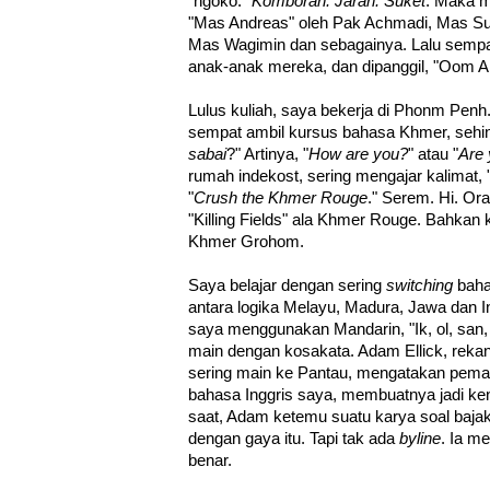
"ngoko."
Komboran. Jaran. Suket
. Maka m
"Mas Andreas" oleh Pak Achmadi, Mas Su
Mas Wagimin dan sebagainya. Lalu sempa
anak-anak mereka, dan dipanggil, "Oom A
Lulus kuliah, saya bekerja di Phonm Penh.
sempat ambil kursus bahasa Khmer, sehing
sabai
?" Artinya, "
How are you?
" atau "
Are
rumah indekost, sering mengajar kalimat
"
Crush the Khmer Rouge
." Serem. Hi. O
"Killing Fields" ala Khmer Rouge. Bahkan 
Khmer Grohom.
Saya belajar dengan sering
switching
bahas
antara logika Melayu, Madura, Jawa dan In
saya menggunakan Mandarin, "Ik, ol, san, ts
main dengan kosakata. Adam Ellick, rekan 
sering main ke Pantau, mengatakan pema
bahasa Inggris saya, membuatnya jadi kena
saat, Adam ketemu suatu karya soal bajak
dengan gaya itu. Tapi tak ada
byline
. Ia m
benar.