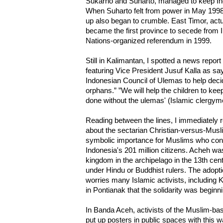
Sukarno and Suharto, managed to keep Ind
When Suharto felt from power in May 1998, t
up also began to crumble. East Timor, act
became the first province to secede from I
Nations-organized referendum in 1999.
Still in Kalimantan, I spotted a news report
featuring Vice President Jusuf Kalla as say
Indonesian Council of Ulemas to help deci
orphans.” ”We will help the children to keep
done without the ulemas' (Islamic clergyme
Reading between the lines, I immediately re
about the sectarian Christian-versus-Mus
symbolic importance for Muslims who const
Indonesia's 201 million citizens. Acheh was 
kingdom in the archipelago in the 13th cen
under Hindu or Buddhist rulers. The adopt
worries many Islamic activists, including K
in Pontianak that the solidarity was beginn
In Banda Aceh, activists of the Muslim-b
put up posters in public spaces with this w