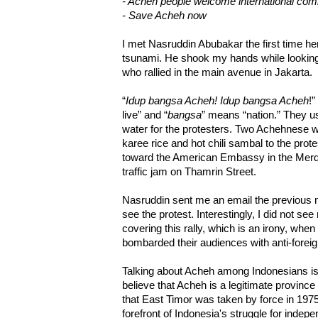
- Acheh people welcome international com
- Save Acheh now
I met Nasruddin Abubakar the first time he
tsunami. He shook my hands while looking
who rallied in the main avenue in Jakarta.
“
Idup bangsa Acheh! Idup bangsa Acheh
!”
live” and “
bangsa
” means “nation.” They us
water for the protesters. Two Achehnese w
karee rice and hot chili sambal to the pro
toward the American Embassy in the Merde
traffic jam on Thamrin Street.
Nasruddin sent me an email the previous 
see the protest. Interestingly, I did not s
covering this rally, which is an irony, whe
bombarded their audiences with anti-forei
Talking about Acheh among Indonesians is 
believe that Acheh is a legitimate provinc
that East Timor was taken by force in 197
forefront of Indonesia's struggle for inde