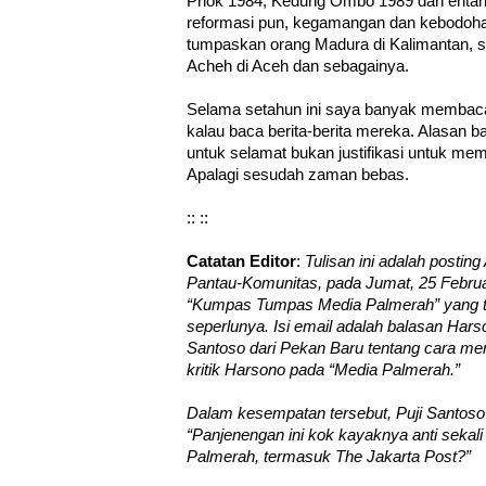
Priok 1984, Kedung Ombo 1989 dan entah
reformasi pun, kegamangan dan kebodoha
tumpaskan orang Madura di Kalimantan, 
Acheh di Aceh dan sebagainya.
Selama setahun ini saya banyak membaca k
kalau baca berita-berita mereka. Alasan 
untuk selamat bukan justifikasi untuk mem
Apalagi sesudah zaman bebas.
:: ::
Catatan Editor
:
Tulisan ini adalah postin
Pantau-Komunitas, pada Jumat, 25 Februar
“Kumpas Tumpas Media Palmerah” yang te
seperlunya. Isi email adalah balasan Hars
Santoso dari Pekan Baru tentang cara men
kritik Harsono pada “Media Palmerah.”
Dalam kesempatan tersebut, Puji Santoso 
“Panjenengan ini kok kayaknya anti seka
Palmerah, termasuk The Jakarta Post?”