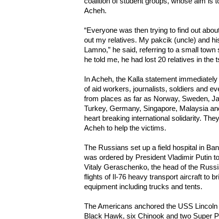
coalition of student groups, whose aim is t
Acheh.
“Everyone was then trying to find out about t
out my relatives. My pakcik (uncle) and h
Lamno,” he said, referring to a small town
he told me, he had lost 20 relatives in the 
In Acheh, the Kalla statement immediately
of aid workers, journalists, soldiers and ev
from places as far as Norway, Sweden, Ja
Turkey, Germany, Singapore, Malaysia and
heart breaking international solidarity. Th
Acheh to help the victims.
The Russians set up a field hospital in Ba
was ordered by President Vladimir Putin to
Vitaly Geraschenko, the head of the Russi
flights of Il-76 heavy transport aircraft to b
equipment including trucks and tents.
The Americans anchored the USS Lincoln o
Black Hawk, six Chinook and two Super Pu