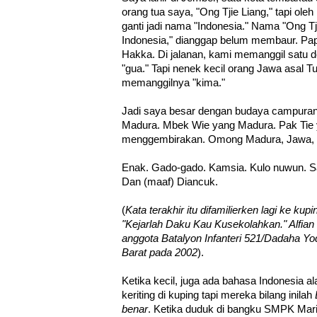
orang tua saya, "Ong Tjie Liang," tapi ole
ganti jadi nama "Indonesia." Nama "Ong Tj
Indonesia," dianggap belum membaur. Pa
Hakka. Di jalanan, kami memanggil satu d
"gua." Tapi nenek kecil orang Jawa asal 
memanggilnya "kima."
Jadi saya besar dengan budaya campura
Madura. Mbek Wie yang Madura. Pak Tie 
menggembirakan. Omong Madura, Jawa, 
Enak. Gado-gado. Kamsia. Kulo nuwun. 
Dan (maaf) Diancuk.
(
Kata terakhir itu difamilierken lagi ke k
"Kejarlah Daku Kau Kusekolahkan." Alfian s
anggota Batalyon Infanteri 521/Dadaha Yo
Barat pada 2002
).
Ketika kecil, juga ada bahasa Indonesia a
keriting di kuping tapi mereka bilang inilah
benar
. Ketika duduk di bangku SMPK Mari