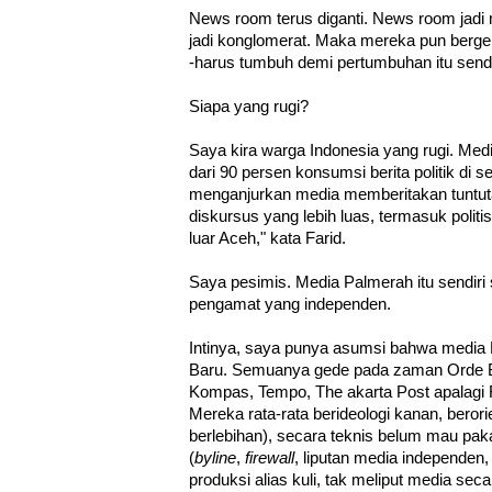
News room terus diganti. News room jad
jadi konglomerat. Maka mereka pun berge
-harus tumbuh demi pertumbuhan itu sendi
Siapa yang rugi?
Saya kira warga Indonesia yang rugi. Med
dari 90 persen konsumsi berita politik di 
menganjurkan media memberitakan tuntut
diskursus yang lebih luas, termasuk politis
luar Aceh," kata Farid.
Saya pesimis. Media Palmerah itu sendiri
pengamat yang independen.
Intinya, saya punya asumsi bahwa media 
Baru. Semuanya gede pada zaman Orde B
Kompas, Tempo, The akarta Post apalagi 
Mereka rata-rata berideologi kanan, berori
berlebihan), secara teknis belum mau paka
(
byline
,
firewall
, liputan media independe
produksi alias kuli, tak meliput media se