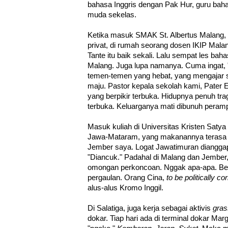
bahasa Inggris dengan Pak Hur, guru baha
muda sekelas.
Ketika masuk SMAK St. Albertus Malang, 
privat, di rumah seorang dosen IKIP Mal
Tante itu baik sekali. Lalu sempat les bah
Malang. Juga lupa namanya. Cuma ingat, 
temen-temen yang hebat, yang mengajar s
maju. Pastor kepala sekolah kami, Pater E.
yang berpikir terbuka. Hidupnya penuh tra
terbuka. Keluarganya mati dibunuh peram
Masuk kuliah di Universitas Kristen Satya
Jawa-Mataram, yang makanannya terasa b
Jember saya. Logat Jawatimuran dianggap
"Diancuk." Padahal di Malang dan Jember
omongan perkoncoan. Nggak apa-apa. Bela
pergaulan. Orang Cina,
to be politically co
alus-alus Kromo Inggil.
Di Salatiga, juga kerja sebagai aktivis
gras
dokar. Tiap hari ada di terminal dokar Mar