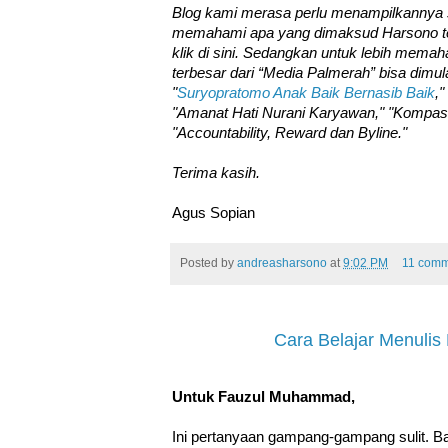
Blog kami merasa perlu menampilkannya sek
memahami apa yang dimaksud Harsono te
klik di sini. Sedangkan untuk lebih mema
terbesar dari “Media Palmerah” bisa dimulai 
"
Suryopratomo Anak Baik Bernasib Baik
,"
"Amanat Hati Nurani Karyawan," "Kompas 
"Accountability, Reward dan Byline."
Terima kasih.
Agus Sopian
Posted by
andreasharsono
at
9:02 PM
11 comm
Cara Belajar Menulis
Untuk Fauzul Muhammad,
Ini pertanyaan gampang-gampang sulit. B