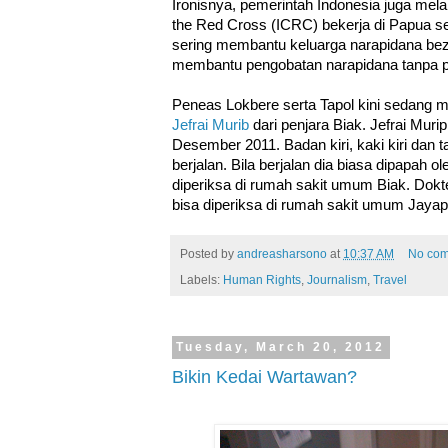
Ironisnya, pemerintah Indonesia juga mela
the Red Cross (ICRC) bekerja di Papua s
sering membantu keluarga narapidana bez
membantu pengobatan narapidana tanpa p
Peneas Lokbere serta Tapol kini sedang 
Jefrai Murib
dari penjara Biak. Jefrai Muri
Desember 2011. Badan kiri, kaki kiri dan ta
berjalan. Bila berjalan dia biasa dipapah 
diperiksa di rumah sakit umum Biak. Dokt
bisa diperiksa di rumah sakit umum Jayap
Posted by
andreasharsono
at
10:37 AM
No co
Labels:
Human Rights
,
Journalism
,
Travel
Tuesday, March 20, 2012
Bikin Kedai Wartawan?