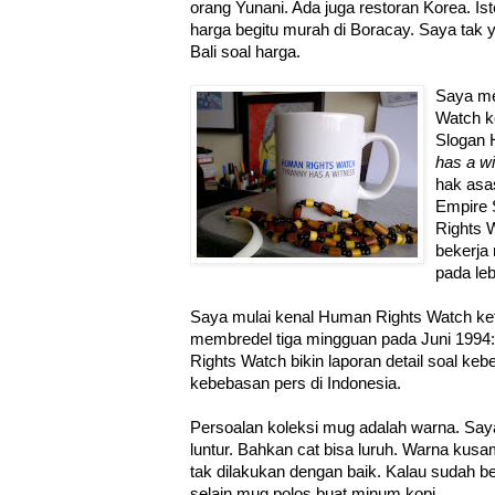
orang Yunani. Ada juga restoran Korea. Ist
harga begitu murah di Boracay. Saya tak y
Bali soal harga.
Saya m
Watch ke
Slogan 
has a w
hak asas
Empire 
Rights W
bekerja
pada leb
Saya mulai kenal Human Rights Watch ket
membredel tiga mingguan pada Juni 1994:
Rights Watch bikin laporan detail soal k
kebebasan pers di Indonesia.
Persoalan koleksi mug adalah warna. Say
luntur. Bahkan cat bisa luruh. Warna ku
tak dilakukan dengan baik.
Kalau sudah beg
selain mug polos buat minum kopi.