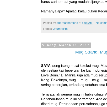
harus cari tempat yang mudah dijangkau 
Namanya apa? Apalagi kalau bukan Kedai 
Posted by
andreasharsono
at
6:08 AM
No com
Labels:
Journalism
Sunday, March 11, 2012
Mug Strand, Mu
SAYA
iseng-iseng mulai koleksi mug. Mula
oleh setiap kali bepergian ke luar Indonesi
Love Bonn." Di Manila juga ada mug serup
Kong. Pokoknya, mug ... mug ... mug ... m
sering bepergian, terkadang setahun bisa
Ternyata tak semua mug ini habis dibagi. 
Perlahan-lahan mug ini bertambah. Ada a
diberi mug. Perusahaan-perusahaan juga 