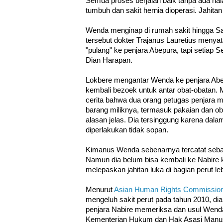
Semua proses berjalan baik tanpa ada hal
tumbuh dan sakit hernia dioperasi. Jahita
Wenda menginap di rumah sakit hingga Sa
tersebut dokter Trajanus Lauretius meny
"pulang" ke penjara Abepura, tapi setiap 
Dian Harapan.
Lokbere mengantar Wenda ke penjara Abe
kembali bezoek untuk antar obat-obatan
cerita bahwa dua orang petugas penjara 
barang miliknya, termasuk pakaian dan oba
alasan jelas. Dia tersinggung karena dal
diperlakukan tidak sopan.
Kimanus Wenda sebenarnya tercatat sebag
Namun dia belum bisa kembali ke Nabire 
melepaskan jahitan luka di bagian perut leb
Menurut
Asian Human Rights Commissio
mengeluh sakit perut pada tahun 2010, di
penjara Nabire memeriksa dan usul Wenda
Kementerian Hukum dan Hak Asasi Manus