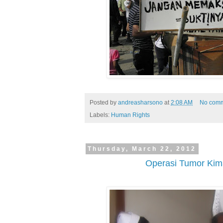
Posted by
andreasharsono
at
2:08 AM
No com
Labels:
Human Rights
Thursday, March 22, 2012
Operasi Tumor Ki