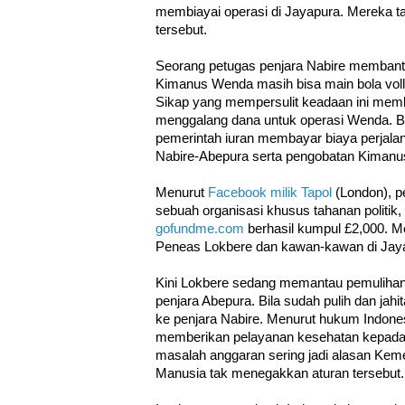
membiayai operasi di Jayapura. Mereka t
tersebut.
Seorang petugas penjara Nabire membant
Kimanus Wenda masih bisa main bola volle
Sikap yang mempersulit keadaan ini mem
menggalang dana untuk operasi Wenda. B
pemerintah iuran membayar biaya perjalana
Nabire-Abepura serta pengobatan Kiman
Menurut
Facebook milik Tapol
(London), p
sebuah organisasi khusus tahanan politik
gofundme.com
berhasil kumpul £2,000. 
Peneas Lokbere dan kawan-kawan di Jay
Kini Lokbere sedang memantau pemuliha
penjara Abepura. Bila sudah pulih dan jah
ke penjara Nabire. Menurut hukum Indones
memberikan pelayanan kesehatan kepada
masalah anggaran sering jadi alasan Ke
Manusia tak menegakkan aturan tersebut.