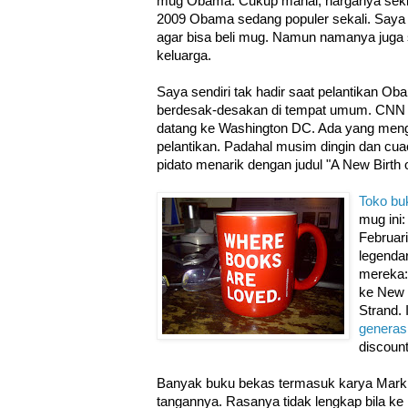
mug Obama. Cukup mahal, harganya seki
2009 Obama sedang populer sekali. Say
agar bisa beli mug.
Namun namanya juga s
keluarga.
Saya sendiri tak hadir saat pelantikan O
berdesak-desakan di tempat umum. CNN m
datang ke Washington DC. Ada yang men
pelantikan. Padahal musim dingin dan cua
pidato menarik dengan judul "A New Birth 
Toko bu
mug ini
Februari
legendar
mereka: 
ke New 
Strand.
generasi
discount
Banyak buku bekas termasuk karya Mark 
tangannya. Rasanya tidak lengkap bila ke