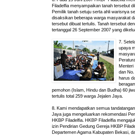
Filadelfia menyampaikan tanah tersebut di
Pemilik tanah setuju serta ahli warisnya
disaksikan beberapa warga masyarakat da
tersebut dibuat tertulis. Tanah tersebut de
tertanggal 26 September 2007 yang dikel
7. Setel
upaya m
masyara
Peratur
Menteri
dan No.
harus da
beragama
pemohon (Islam, Hindu dan Budha) 60 jiw
tertulis total 259 warga Jejalen Jaya.
8. Kami mendapatkan semua tandatangan 
Jaya juga mengeluarkan rekomendasi Pers
HKBP Filadelfia. HKBP Filadelfia menga
izin Pendirian Gedung Gereja HKBP Filade
Departemen Agama Kabupaten Bekasi, d