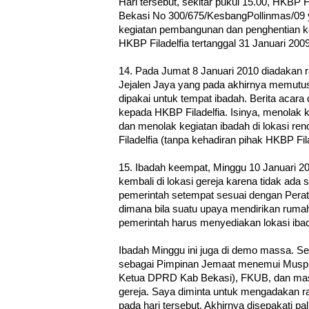
Hari tersebut, sekitar pukul 15.00, HKBP F
Bekasi No 300/675/KesbangPollinmas/09 y
kegiatan pembangunan dan penghentian keg
HKBP Filadelfia tertanggal 31 Januari 2009
14. Pada Jumat 8 Januari 2010 diadakan r
Jejalen Jaya yang pada akhirnya memutus
dipakai untuk tempat ibadah. Berita acara d
kepada HKBP Filadelfia. Isinya, menolak k
dan menolak kegiatan ibadah di lokasi 
Filadelfia (tanpa kehadiran pihak HKBP Fila
15. Ibadah keempat, Minggu 10 Januari 2
kembali di lokasi gereja karena tidak ada s
pemerintah setempat sesuai dengan Pera
dimana bila suatu upaya mendirikan ruma
pemerintah harus menyediakan lokasi iba
Ibadah Minggu ini juga di demo massa. Set
sebagai Pimpinan Jemaat menemui Muspi
Ketua DPRD Kab Bekasi), FKUB, dan mass
gereja. Saya diminta untuk mengadakan r
pada hari tersebut. Akhirnya disepakati pa