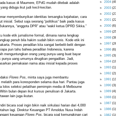
►
2004
(4
pada kasus di Maumere, EPdG mudah ditebak adalah
ng diduga ikut judi kecil-kecilan.
►
2003
(2
►
2002
(2
enar menyembunyikan identitas tersangka kejahatan, cara
►
2001
(2
t inisial. Sebut saja seorang “politikus” baik pada kasus
►
2000
(6)
ukannya, “anggota DPR” atau “wakil ketua DPRD Sikka.”
►
1999
(2
u kode etik jurnalisme formal, dimana nama lengkap
►
1998
(3
ngkap penuh bila hakim sudah bikin vonis. Kode etik ini
►
1997
(2
Jakarta. Proses peradilan kita sangat berbelit-belit dengan
siapa pun tahu bahwa peradilan Indonesia, karena
►
1996
(6)
ebih menguntungkan orang yang punya uang buat bayar
►
1995
(3)
k punya uang umumya dirugikan pengadilan. Jadi,
►
1994
(1
sarkan pemakaian nama atau inisial kepada proses
►
1993
(1)
►
1992
(2)
edaksi
Flores Pos
, minta saya juga membantu
►
1991
(1
a melatih para koresponden selama dua hari. Pantau juga
►
1990
(3)
 lolos seleksi pelatihan pemimpin media di Melbourne
itin bulan depan ikut kursus penulisan di Jakarta.
►
1989
(4)
awan lain juga ikutan.
►
1988
(1)
►
1987
(1)
diri bicara soal ingin bikin naik sirkulasi harian dari 4,000
►
1986
(1)
tahun lagi. Direktur Keuangan PT Arnoldus Nusa Indah
nangani keuangan
Flores Pos
, bicara soal kemungkinan cari
►
1982
(1)