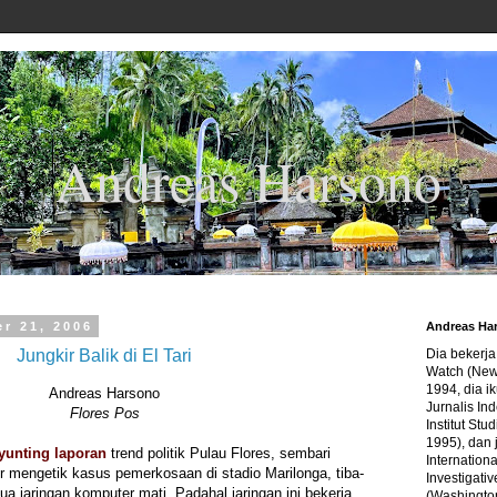
Andreas Harsono
r 21, 2006
Andreas Ha
Jungkir Balik di El Tari
Dia bekerj
Watch (New
1994, dia ik
Andreas Harsono
Jurnalis In
Flores Pos
Institut Stu
1995), dan 
yunting laporan
trend politik Pulau Flores, sembari
Internation
 mengetik kasus pemerkosaan di stadio Marilonga, tiba-
Investigativ
emua jaringan komputer mati. Padahal jaringan ini bekerja
(Washingto