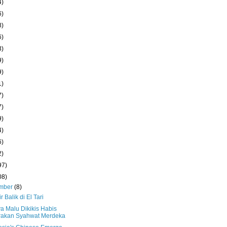
4)
6)
8)
6)
3)
9)
9)
1)
7)
7)
9)
4)
6)
2)
97)
08)
mber
(8)
r Balik di El Tari
a Malu Dikikis Habis
rakan Syahwat Merdeka