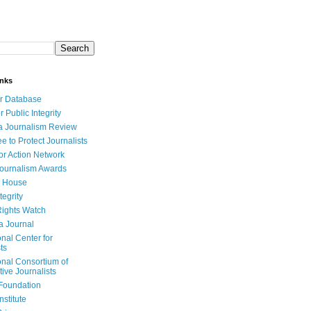
inks
r Database
r Public Integrity
a Journalism Review
e to Protect Journalists
or Action Network
Journalism Awards
 House
tegrity
ights Watch
a Journal
onal Center for
ts
onal Consortium of
tive Journalists
Foundation
nstitute