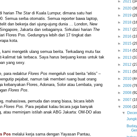
►
2021
(3
►
2020
(3
di harian
The Star
di Kuala Lumpur, dimana satu hari
►
2019
(2
000. Semua serba otomatis. Semua reporter bawa laptop,
►
2018
(1
satelit dan bekerja dari ujung-ujung dunia … London, New
 Singapore, Jakarta dan sebagainya. Sirkulasi harian
The
►
2017
(2
 dari Flores Pos. Gedungnya lebih dari 17 tingkat dan
►
2016
(1
rapa kota.
►
2015
(2
►
2014
(5
, kami mengetik ulang semua berita. Terkadang mutu fax
t-kalimat tak terbaca. Saya harus berjuang keras untuk tak
►
2013
(3
pan yang sexy.
►
2012
(2
►
2011
(5
, para redaktur
Flores Pos
mengeluh soal berita “elitis” –
►
2010
(4
mengutip pejabat, namun tak memberi ruang buat orang
a kebanyakan Flores, Adonara, Solor atau Lembata, yang
►
2009
(7
angan
Flores Pos
.
►
2008
(9
►
2007
(1
ng, mahasiswa, pemuda dan orang biasa, bicara lebih
an
Flores Pos.
Para pejabat kalau bicara juga banyak
▼
2006
(1
ng, atau meminjam istilah anak ABG Jakarta: OM-DO alias
▼
Dece
Jungki
Buday
Ge
es Pos
melalui kerja sama dengan Yayasan Pantau,