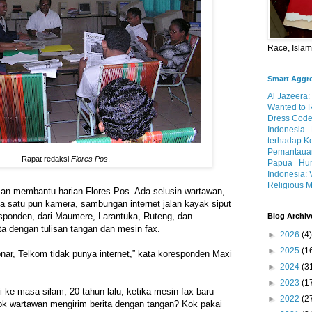
Race, Isla
Smart Aggr
Al Jazeera:
Wanted to 
Dress Code
Indonesia
terhadap K
Pemantauan
Rapat redaksi
Flores Pos
.
Papua
Hum
Indonesia: 
Religious M
man membantu harian Flores Pos. Ada selusin wartawan,
pa satu pun kamera, sambungan internet jalan kayak siput
esponden, dari Maumere, Larantuka, Ruteng, dan
Blog Archiv
ta dengan tulisan tangan dan mesin fax.
►
2026
(4)
►
2025
(1
onar, Telkom tidak punya internet,” kata koresponden Maxi
►
2024
(3
►
2023
(1
ke masa silam, 20 tahun lalu, ketika mesin fax baru
►
2022
(2
ok wartawan mengirim berita dengan tangan? Kok pakai