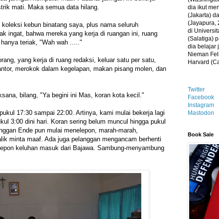
trik mati. Maka semua data hilang.
dia ikut me
(Jakarta) 
(Jayapura, 
koleksi kebun binatang saya, plus nama seluruh
di Universi
k ingat, bahwa mereka yang kerja di ruangan ini, ruang
(Salatiga)
 hanya teriak, "Wah wah ....."
dia belajar
Nieman Fell
rang, yang kerja di ruang redaksi, keluar satu per satu,
Harvard (C
antor, merokok dalam kegelapan, makan pisang molen, dan
Twitter
sana, bilang, "Ya begini ini Mas, koran kota kecil."
Facebook
Instagram
i pukul 17:30 sampai 22:00. Artinya, kami mulai bekerja lagi
Mastodon
kul 3:00 dini hari. Koran sering belum muncul hingga pukul
langgan Ende pun mulai menelepon, marah-marah,
Book Sale
balik minta maaf. Ada juga pelanggan mengancam berhenti
telepon keluhan masuk dari Bajawa. Sambung-menyambung