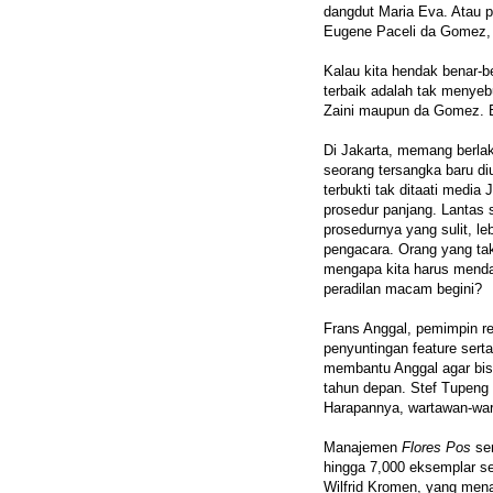
dangdut Maria Eva. Atau 
Eugene Paceli da Gomez, ya
Kalau kita hendak benar-b
terbaik adalah tak menyebu
Zaini maupun da Gomez. B
Di Jakarta, memang berlak
seorang tersangka baru diu
terbukti tak ditaati media 
prosedur panjang. Lantas 
prosedurnya yang sulit, l
pengacara. Orang yang ta
mengapa kita harus menda
peradilan macam begini?
Frans Anggal, pemimpin r
penyuntingan feature sert
membantu Anggal agar bisa
tahun depan. Stef Tupeng W
Harapannya, wartawan-wart
Manajemen
Flores Pos
sen
hingga 7,000 eksemplar se
Wilfrid Kromen, yang me