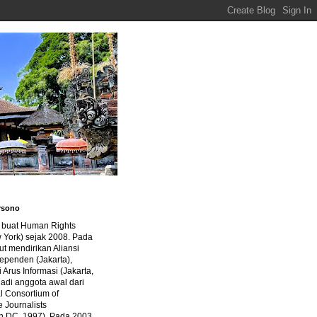
rsono
a buat Human Rights
 York) sejak 2008. Pada
ut mendirikan Aliansi
dependen (Jakarta),
di Arus Informasi (Jakarta,
jadi anggota awal dari
al Consortium of
e Journalists
n DC, 1997). Pada 2003,