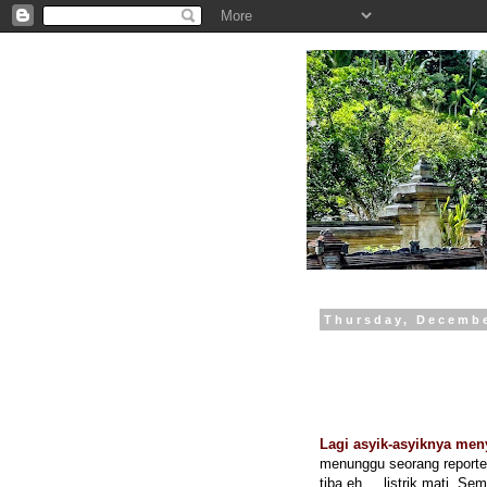
.
Thursday, Decembe
Lagi asyik-asyiknya men
menunggu seorang reporter
tiba eh ... listrik mati. S