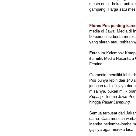
mesin cetak bekas untuk d
gampang. Harga satu mesin
Flores Pos penting kare
media di Jawa. Media di I
90 persen isi berita mere
yang siaran atau terbitanny
Entah itu Kelompok Komp
itu milik Media Nusantara
Femina.
Gramedia memiliki lebih d
Pos punya lebih dari 140
jaringan radio Trijaya dan
misalnya, bukan milik or
Kupang
. Tempo Jawa Pos 
hingga
Radar Lampung
.
Semua terpusat dari Jakar
sama. Cara mencari warta
Mereka berlomba-lomba m
gajinya agar mereka bisa 