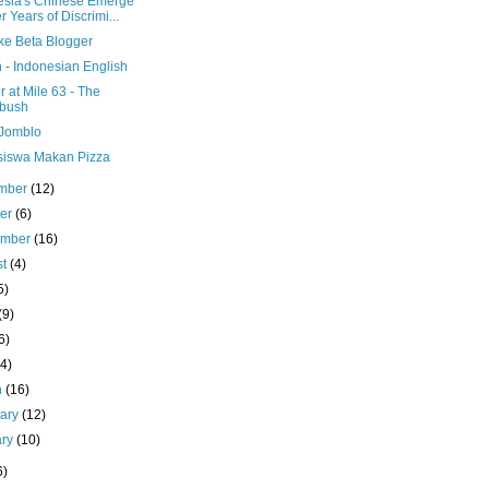
esia's Chinese Emerge
er Years of Discrimi...
ke Beta Blogger
h - Indonesian English
 at Mile 63 - The
bush
Jomblo
iswa Makan Pizza
mber
(12)
ber
(6)
ember
(16)
st
(4)
5)
(9)
6)
(4)
h
(16)
uary
(12)
ary
(10)
6)