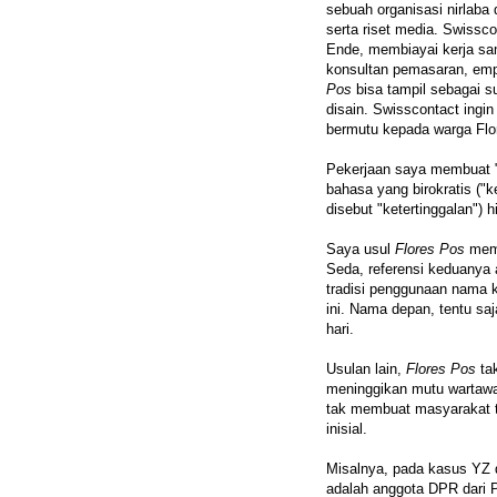
sebuah organisasi nirlaba 
serta riset media. Swissc
Ende, membiayai kerja sam
konsultan pemasaran, empa
Pos
bisa tampil sebagai su
disain. Swisscontact ing
bermutu kepada warga Flo
Pekerjaan saya membuat "
bahasa yang birokratis ("
disebut "ketertinggalan") 
Saya usul
Flores Pos
memb
Seda, referensi keduanya 
tradisi penggunaan nama k
ini. Nama depan, tentu sa
hari.
Usulan lain,
Flores Pos
tak
meninggikan mutu wartawan
tak membuat masyarakat ta
inisial.
Misalnya, pada kasus YZ
adalah anggota DPR dari P