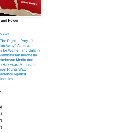
m and Power
egator
 The Right to Pray
“I
Run Away”: Abusive
s for Women and Girls in
Pembatasan Indonesia
ebebasan Media dan
 Hak Asasi Manusia di
an Rights Watch:
Violence Against
inorities
e
6)
1)
7)
7)