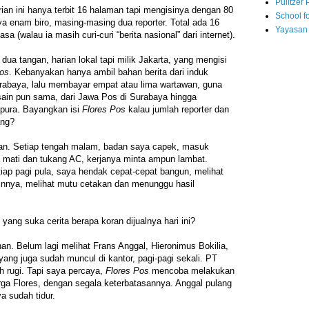
Pulitzer 
rian ini hanya terbit 16 halaman tapi mengisinya dengan 80
School fo
nya enam biro, masing-masing dua reporter. Total ada 16
Yayasan
sa (walau ia masih curi-curi “berita nasional” dari internet).
 dua tangan, harian lokal tapi milik Jakarta, yang mengisi
Pos
. Kebanyakan hanya ambil bahan berita dari induk
urabaya, lalu membayar empat atau lima wartawan, guna
sain pun sama, dari Jawa Pos di Surabaya hingga
pura. Bayangkan isi
Flores Pos
kalau jumlah reporter dan
ang?
hkan. Setiap tengah malam, badan saya capek, masuk
C mati dan tukang AC, kerjanya minta ampun lambat.
ap pagi pula, saya hendak cepat-cepat bangun, melihat
sainnya, melihat mutu cetakan dan menunggu hasil
yang suka cerita berapa koran dijualnya hari ini?
an. Belum lagi melihat Frans Anggal, Hieronimus Bokilia,
 yang juga sudah muncul di kantor, pagi-pagi sekali. PT
 rugi. Tapi saya percaya,
Flores Pos
mencoba melakukan
rga Flores, dengan segala keterbatasannya. Anggal pulang
 sudah tidur.