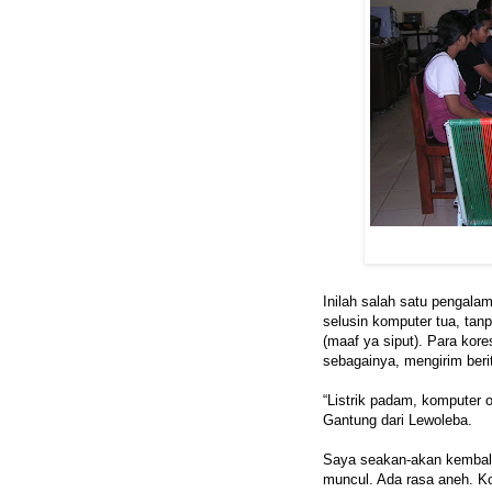
Inilah salah satu pengala
selusin komputer tua, tan
(maaf ya siput). Para kor
sebagainya, mengirim beri
“Listrik padam, komputer 
Gantung dari Lewoleba.
Saya seakan-akan kembali 
muncul. Ada rasa aneh. K