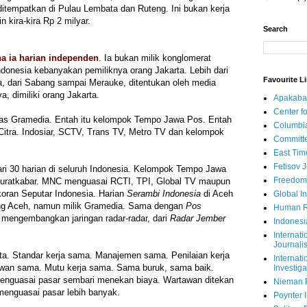
itempatkan di Pulau Lembata dan Ruteng. Ini bukan kerja
 kira-kira Rp 2 milyar.
Search
na ia harian independen
. Ia bukan milik konglomerat
ndonesia kebanyakan pemiliknya orang Jakarta. Lebih dari
Favourite L
ka, dari Sabang sampai Merauke, ditentukan oleh media
a, dimiliki orang Jakarta.
Apakaba
Center fo
as Gramedia. Entah itu kelompok Tempo Jawa Pos. Entah
Columbi
 Citra. Indosiar, SCTV, Trans TV, Metro TV dan kelompok
Committe
East Tim
Fetisov 
ari 30 harian di seluruh Indonesia. Kelompok Tempo Jawa
Freedom
 suratkabar. MNC menguasai RCTI, TPI, Global TV maupun
 koran Seputar Indonesia. Harian
Serambi Indonesia
di Aceh
Global In
ang Aceh, namun milik Gramedia. Sama dengan
Pos
Human R
mengembangkan jaringan radar-radar, dari
Radar Jember
Indonesi
Internati
Journalis
ta. Standar kerja sama. Manajemen sama. Penilaian kerja
Internati
wan sama. Mutu kerja sama. Sama buruk, sama baik.
Investiga
enguasai pasar sembari menekan biaya. Wartawan ditekan
Nieman 
menguasai pasar lebih banyak.
Poynter I