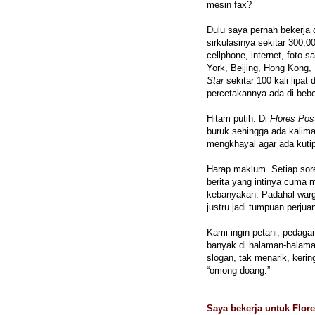
mesin fax?
Dulu saya pernah bekerja 
sirkulasinya sekitar 300,
cellphone, internet, foto 
York, Beijing, Hong Kong,
Star
sekitar 100 kali lipat
percetakannya ada di bebe
Hitam putih. Di
Flores Pos
buruk sehingga ada kalima
mengkhayal agar ada kuti
Harap maklum. Setiap sore
berita yang intinya cuma 
kebanyakan. Padahal warg
justru jadi tumpuan perju
Kami ingin petani, pedaga
banyak di halaman-halam
slogan, tak menarik, keri
“omong doang.”
Saya bekerja untuk Flor