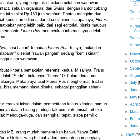
Indon
di Jakarta, yang bergerak di bidang pelatihan wartawan
Aft
ontact, sebuah organisasi dari Swiss, dengan kantor cabang
Ganti 
a ini senilai Rp 150 juta setahun. Pantau mengirim dua
Inglis
t konsultan editorial dan dua disainer. Harapannya,
Flores
ratkabar yang lebih baik, dari segi editorial, bisnis maupun
Murder
in membantu
Flores Pos
memberikan informasi yang lebih
Am
res.
Gank 
Mahas
evaluasi harian" terhadap
Flores Pos
. Isinya, mulai dari
kelaparan" disebut "rawan pangan" sedang "kemiskinan"
►
Nove
hingga etika wartawan.
►
Octo
►
Sept
uat kriteria pemakaian referensi kedua. Misalnya, Frans
adalah “Seda” –bukannya “Frans.” Di Pulau Flores ada
►
Augu
eluarga. Maka saya usul Flores Pos menghormati tradisi
►
July
(
ja, bisa memang biasa dipakai sebagai panggilan sehari-
►
June
►
May
(
 memakai inisial dalam pemberitaan kasus kriminal namun
►
April
nya dalam bidang praduga tak bersalah. Inisial terbukti
►
Marc
k menduga-duga, dan seringkali tepat, siapa pemilik
►
Febr
►
Janu
 dan ME, orang mudah menemukan bahwa Yahya Zaini
►
2005
(9
artai Golkar, yang terlibat video mesra dengan penyanyi