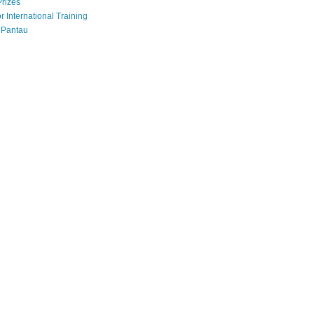
Prizes
r International Training
 Pantau