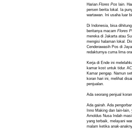
Harian
Flores Pos
lain. Ha
persen berita lokal. Ia pu
wartawan. Ini usaha luar bia
Di Indonesia, bisa dihitung
beritanya macam
Flores 
mereka di Jakarta atau S
mengisi halaman lokal. Di
Cenderawasih Pos di Jaya
redakturnya cuma lima or
Kerja di Ende ini melela
kamar kost untuk tidur. A
Kamar pengap. Namun seti
koran hari ini, melihat di
penjualan.
Ada seorang penjual koran 
Ada gairah. Ada pengorban
Inno Making dan lain-lain,
Arnoldus Nusa Indah masih
yang terbaik, melayani wa
malam ketika anak-anaknya