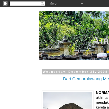
.
And
Wednesday, December 31, 2008
Dari Cemorolawang M
NORM
akhir t
mendaki
kereta a