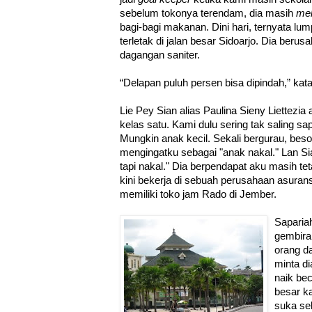
sebelum tokonya terendam, dia masih
me
bagi-bagi makanan. Dini hari, ternyata lu
terletak di jalan besar Sidoarjo. Dia be
dagangan saniter.
“Delapan puluh persen bisa dipindah,” kat
Lie Pey Sian alias Paulina Sieny Liettezi
kelas satu. Kami dulu sering tak saling s
Mungkin anak kecil. Sekali bergurau, beso
mengingatku sebagai "anak nakal." Lan S
tapi nakal." Dia berpendapat aku masih te
kini bekerja di sebuah perusahaan asuran
memiliki toko jam Rado di Jember.
Saparia
gembira
orang d
minta di
naik be
besar k
suka sek