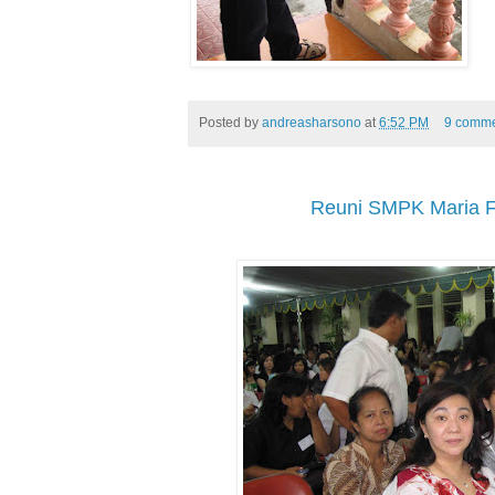
Posted by
andreasharsono
at
6:52 PM
9 comme
Reuni SMPK Maria F