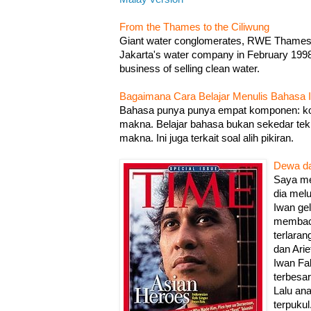
From the Thames to the Ciliwung
Giant water conglomerates, RWE Thames 
Jakarta's water company in February 1998. I
business of selling clean water.
Bagaimana Cara Belajar Menulis Bahasa I
Bahasa punya punya empat komponen: kos
makna. Belajar bahasa bukan sekedar te
makna. Ini juga terkait soal alih pikiran.
Dewa da
Saya mel
dia mel
Iwan ge
membaca
terlaran
dan Arie
Iwan Fal
terbesar
Lalu an
terpuku