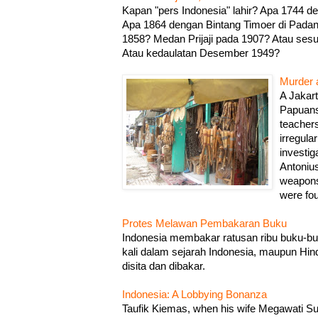
Kapan "pers Indonesia" lahir? Apa 1744 
Apa 1864 dengan Bintang Timoer di Pada
1858? Medan Prijaji pada 1907? Atau ses
Atau kedaulatan Desember 1949?
Murder a
A Jakar
Papuans 
teacher
irregular
investig
Antoni
weapons
were fou
Protes Melawan Pembakaran Buku
Indonesia membakar ratusan ribu buku-buk
kali dalam sejarah Indonesia, maupun Hin
disita dan dibakar.
Indonesia: A Lobbying Bonanza
Taufik Kiemas, when his wife Megawati Suka