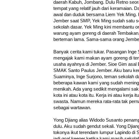
daerah Kabuh, Jombang. Dulu Retno seora
tempat yang relatif jauh dari keramaian. 
awal dan duduk bersama Liem Yek Ming. 
Jember saat SMP, Yek Ming sudah satu s
sekolah dasar. Yek Ming kini membantu o
warung ayam goreng di daerah Tembakan,
berteman lama. Sama-sama orang Jembe
Banyak cerita kami tukar. Pasangan Inge 
mengajak kami makan ayam goreng di tem
usaha ayahnya di Jember. Sioe Gim asal 
SMAK Santo Paulus Jember. Aku baru ken
Suaminya, Inge Surjono, teman sekolah das
beberapa kawan kami yang sudah meningg
menikah. Ada yang sedikit mengalami saki
kota ini atau kota itu. Kerja ini atau kerja 
swasta. Namun mereka rata-rata tak per
sebagai wartawan.
Yong Djiang alias Widodo Susanto pena
dulu. Aku sudah gendut sekali. Yong Djian
tokonya ikut terendam lumpur Lapindo di S
jadi
goal keeper
ketika kami masih sekol