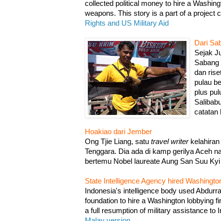
collected political money to hire a Washing
weapons. This story is a part of a project 
Rights and US Military Aid
Dari Sa
Sejak Ju
Sabang 
dan rise
pulau b
plus pu
Salibabu
catatan 
Hoakiao dari Jember
Ong Tjie Liang, satu
travel writer
kelahiran
Tenggara. Dia ada di kamp gerilya Aceh 
bertemu Nobel laureate Aung San Suu Ky
State Intelligence Agency hired Washingto
Indonesia's intelligence body used Abdurr
foundation to hire a Washington lobbying f
a full resumption of military assistance to
Malay version