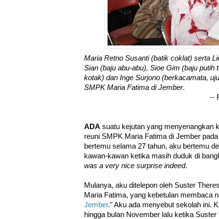
Maria Retno Susanti (batik coklat) serta Li
Sian (baju abu-abu), Sioe Gim (baju putih t
kotak) dan Inge Surjono (berkacamata, uj
SMPK Maria Fatima di Jember
.
--
ADA
suatu kejutan yang menyenangkan k
reuni SMPK Maria Fatima di Jember pada
bertemu selama 27 tahun, aku bertemu d
kawan-kawan ketika masih duduk di ban
was a very nice surprise indeed
.
Mulanya, aku ditelepon oleh Suster There
Maria Fatima, yang kebetulan membaca n
Jember
." Aku ada menyebut sekolah ini. Ka
hingga bulan November lalu ketika Suste