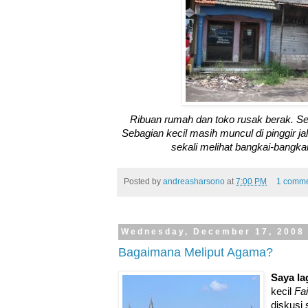
Ribuan rumah dan toko rusak berak. Se
Sebagian kecil masih muncul di pinggir ja
sekali melihat bangkai-bangkai
Posted by
andreasharsono
at
7:00 PM
1 comme
Wednesday, December 17, 2008
Bagaimana Meliput Agama?
Saya
la
kecil
Fai
diskusi