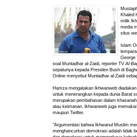
Mustapha
Khaled 
milik Ik
media m
situs w
Islam On
lempara
George 
soal Muntadhar al-Zaidi, reporter TV
Al-Ba
sepatunya kepada Presiden Bush di Bagh
Online menyebut Muntadhar al-Zaidi sebag
Hamza mengatakan Ikhwanweb diadakan 
untuk menerangkan kepada dunia Barat soa
merupakan pembahasan dalam khasanah in
atau keimanan. Ikhwanweb juga memakai 
maupun Twitter.
"Argumentasi bahwa Ikhwanul Muslim me
menghancurkan demokrasi adalah tidak b
dan demokrasi untuk memperkaya kebuda