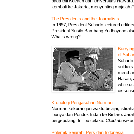
pada Bill Kovach dari Universitas Harvard
kembali ke Jakarta, menyunting majalah
P
The Presidents and the Journalists
In 1997, President Suharto lectured editor
President Susilo Bambang Yudhoyono also 
What's wrong?
Burrying
of Suhar
Suharto 
soldiers
merchan
Hasan, 
while us
dissensi
Kronologi Pengasuhan Norman
Norman kekurangan waktu belajar, istirah
ibunya dari Pondok Indah ke Bintaro. Jar
pergi-pulang. Ini ibu celaka.
Child abuse
ad
Polemik Sejarah, Pers dan Indonesia