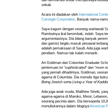
sekali.
Acara ini diadakan oleh
International Cente
Carnegie Corporation
. Banyak nama-nama 
Saya kagum dengan seorang wartawati Saud
Rambutnya ikal berombak, indah. Saya t
argumentasinya. Dia bilang banyak pere
dan gamis) begitu masuk pesawat terbang
adalah pemaksaan di Saudi. Ada juga warta
pendiam. Namun tak kalah menarik.
Ari Goldman dari Columbia Graduate Scho
pertemuan ini "
sophisticated
" dan "
more n
yang pernah dihadirinya. Goldman, seoran
agama di Columbia. Dia menulis tiga buku
Being Jewish
serta
Living a Year of Kaddi
Ada juga anak muda, Matthew Streib, yan
agama-agama di Maroko, Mesir, Lebanon, P
seorang pecinta alam. Dia bersepeda 10,0
menuliskannya dalam blognya
American P