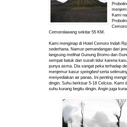
Proboli
menjemp
Kami nai
Proboli
Cemorol
Cemorolawang sekitar 55 KM.
Kami menginap di Hotel Cemoro Indah R
sederhana. Namun pemandangan dari jend
langsung melihat Gunung Bromo dan Gun
sempat batuk dan susah tidur karena kas
punya asma. Dia sangat peka terhadap de
menjemur kasur
springbed
serta selimut
menyediakan air panas. Ini penting meng
dingin. Suhu berkisar 5-18 Celcius. Kami
suhu kurang begitu dingin. Angin juga kur