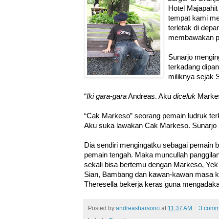
Hotel Majapahit 
tempat kami men
terletak di dep
membawakan pi
Sunarjo mengin
terkadang dipan
miliknya sejak
“
Iki gara-gara
Andreas. Aku
diceluk
Markes
“Cak Markeso” seorang pemain ludruk ter
Aku suka lawakan Cak Markeso. Sunarjo l
Dia sendiri mengingatku sebagai pemain 
pemain tengah. Maka muncullah panggila
sekali bisa bertemu dengan Markeso, Yek
Sian, Bambang dan kawan-kawan masa keci
Theresella bekerja keras guna mengadakan
Posted by
andreasharsono
at
11:37 AM
3 comm