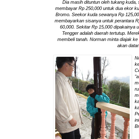
Dia masih dituntun oleh tukang kuda,
membayar Rp 250,000 untuk dua ekor ku
Bromo. Seekor kuda sewanya Rp 125,000.
membayarkan sisanya untuk perantara Rp 
60,000. Sekitar Rp 15,000 dipakainy
Tengger adalah daerah tertutup. Mere
membeli tanah. Norman minta diajak ke 
akan data
N
ke
C
"a
m
r
me
k
k
P
i
B