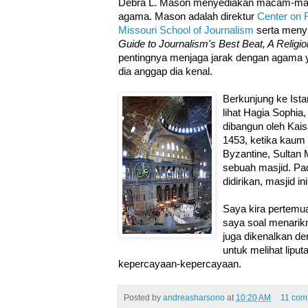
Debra L. Mason menyediakan macam-mac
agama. Mason adalah direktur
Center on R
Missouri School of Journalism
serta meny
Guide to Journalism's Best Beat, A Religi
pentingnya menjaga jarak dengan agama 
dia anggap dia kenal.
Berkunjung ke Ista
lihat Hagia Sophia
dibangun oleh Kais
1453, ketika kaum
Byzantine, Sultan 
sebuah masjid. Pad
didirikan, masjid 
Saya kira pertemu
saya soal menarik
juga dikenalkan 
untuk melihat lip
kepercayaan-kepercayaan.
Posted by
andreasharsono
at
10:20 AM
11 com