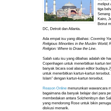
meliput
tiga bah
Senang 
Kairo, J
Beirut 
DC, Detroit dan Atlanta.
Ada empat isu yang dibahas:
Covering Yo
Religious Minorities in the Muslim World
;
R
Religion: Where to Draw the Line
.
Salah satu isu yang dibahas adalah ide ha
Copenhagen untuk menerbitkan kartun t
banyak bicara soal alasan editor budaya
J
untuk menerbitkan kartun-kartun tersebut
Islam" dengan kartun-kartun tersebut.
Reason Online
menurunkan wawancara me
bagaimana dia banyak belajar dari para 
membedakan antara Solzhenitsyn dan Sakha
yang mendorong Rose untuk bikin penugasa
diskusi menarik.