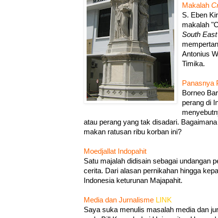
Makalah
Cr
S. Eben Ki
makalah "Cr
South East
mempertany
Antonius 
Timika.
Panasnya P
Borneo Bar
perang di 
menyebutny
atau perang yang tak disadari. Bagaima
makan ratusan ribu korban ini?
Moedjallat Indopahit
Satu majalah didisain sebagai undangan pe
cerita. Dari alasan pernikahan hingga kep
Indonesia keturunan Majapahit.
Media dan Jurnalisme
LINK
Saya suka menulis masalah media dan jurn