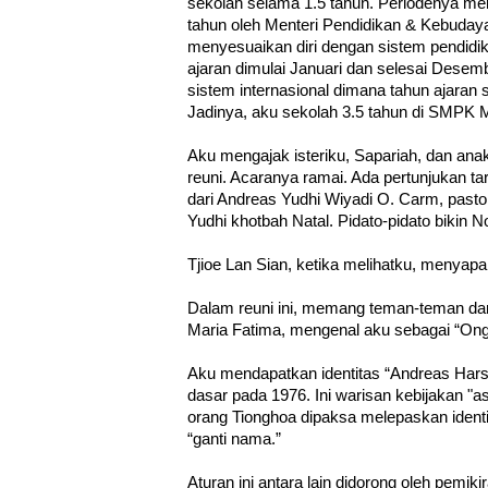
sekolah selama 1.5 tahun. Periodenya m
tahun oleh Menteri Pendidikan & Kebuda
menyesuaikan diri dengan sistem pendidika
ajaran dimulai Januari dan selesai Des
sistem internasional dimana tahun ajaran s
Jadinya, aku sekolah 3.5 tahun di SMPK M
Aku mengajak isteriku, Sapariah, dan ana
reuni. Acaranya ramai. Ada pertunjukan t
dari Andreas Yudhi Wiyadi O. Carm, past
Yudhi khotbah Natal. Pidato-pidato bikin 
Tjioe Lan Sian, ketika melihatku, menyap
Dalam reuni ini, memang teman-teman da
Maria Fatima, mengenal aku sebagai “Ong 
Aku mendapatkan identitas “Andreas Hars
dasar pada 1976. Ini warisan kebijakan "a
orang Tionghoa dipaksa melepaskan ident
“ganti nama.”
Aturan ini antara lain didorong oleh pemik