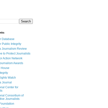
inks
r Database
r Public Integrity
a Journalism Review
e to Protect Journalists
or Action Network
Journalism Awards
 House
tegrity
ights Watch
a Journal
onal Center for
ts
onal Consortium of
tive Journalists
Foundation