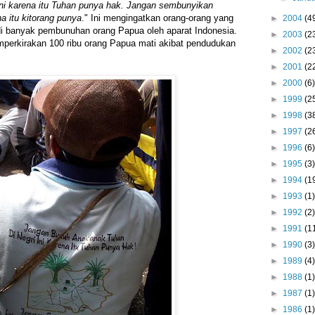
ini karena itu Tuhan punya hak. Jangan sembunyikan
na itu kitorang punya
." Ini mengingatkan orang-orang yang
►
2004
(4
 banyak pembunuhan orang Papua oleh aparat Indonesia.
►
2003
(2
perkirakan 100 ribu orang Papua mati akibat pendudukan
►
2002
(2
►
2001
(2
►
2000
(6)
►
1999
(2
►
1998
(3
►
1997
(2
►
1996
(6)
►
1995
(3)
►
1994
(1
►
1993
(1)
►
1992
(2)
►
1991
(1
►
1990
(3)
►
1989
(4)
►
1988
(1)
►
1987
(1)
►
1986
(1)