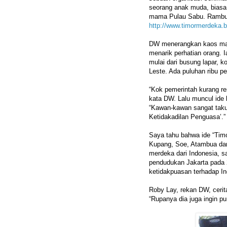
seorang anak muda, biasa 
mama Pulau Sabu. Rambutn
http://www.timormerdeka.
DW menerangkan kaos maca
menarik perhatian orang. 
mulai dari busung lapar, k
Leste. Ada puluhan ribu pe
“Kok pemerintah kurang re
kata DW. Lalu muncul ide 
“Kawan-kawan sangat taku
Ketidakadilan Penguasa’.”
Saya tahu bahwa ide “Tim
Kupang, Soe, Atambua dan 
merdeka dari Indonesia, s
pendudukan Jakarta pada 
ketidakpuasan terhadap In
Roby Lay, rekan DW, cerit
“Rupanya dia juga ingin pu