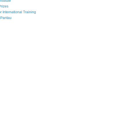
nstitute
Prizes
r International Training
 Pantau