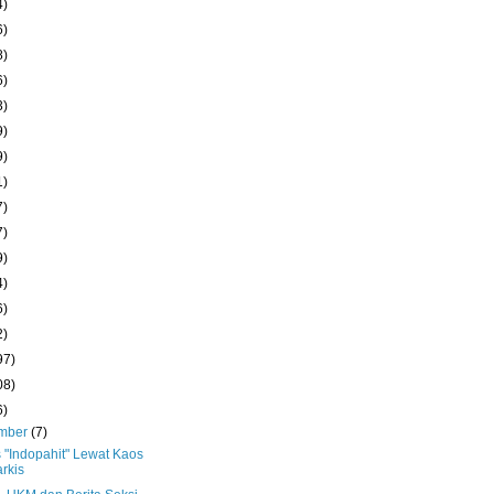
4)
6)
8)
6)
3)
9)
9)
1)
7)
7)
9)
4)
6)
2)
97)
08)
6)
mber
(7)
 "Indopahit" Lewat Kaos
rkis