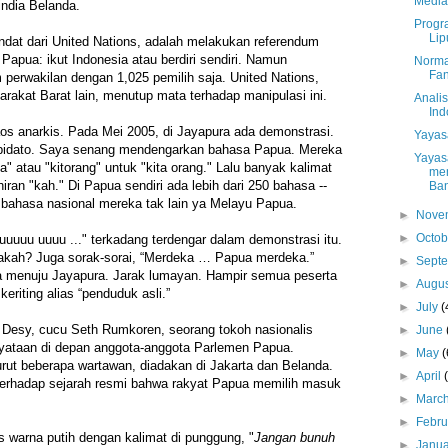
Media
ndia Belanda.
Progr
Lip
dat dari United Nations, adalah melakukan referendum
 Papua: ikut Indonesia atau berdiri sendiri. Namun
Norma
Fan
perwakilan dengan 1,025 pemilih saja. United Nations,
rakat Barat lain, menutup mata terhadap manipulasi ini.
Anali
Ind
os anarkis. Pada Mei 2005, di Jayapura ada demonstrasi.
Yayas
o-pidato. Saya senang mendengarkan bahasa Papua. Mereka
Yayas
a" atau "kitorang" untuk "kita orang." Lalu banyak kalimat
mem
iran "kah." Di Papua sendiri ada lebih dari 250 bahasa --
Ba
a bahasa nasional mereka tak lain ya Melayu Papua.
►
Nove
►
Octo
uuuuu uuuu ..." terkadang terdengar dalam demonstrasi itu.
akah? Juga sorak-sorai, “Merdeka … Papua merdeka.”
►
Sept
a menuju Jayapura. Jarak lumayan. Hampir semua peserta
►
Augu
eriting alias “penduduk asli.”
►
July
(
esy, cucu Seth Rumkoren, seorang tokoh nasionalis
►
June
ataan di depan anggota-anggota Parlemen Papua.
►
May
(
rut beberapa wartawan, diadakan di Jakarta dan Belanda.
►
April
erhadap sejarah resmi bahwa rakyat Papua memilih masuk
►
Marc
►
Febr
 warna putih dengan kalimat di punggung, "
Jangan bunuh
►
Janu