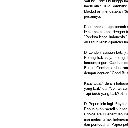
sarung Ende Lio hingga bat
necis ala Susilo Bambang
MacLuhan mengatakan “
t
pesannya.
Kaos anarkis juga pernah 
lelaki pakai kaos dengan fo
"Pecinta Kaos Indonesia.
40 tahun lebih dijadikan h
Di London, sebuah kota ya
Perang Irak, saya sering l
berdampingan. Gambar per
Bush." Gambar kedua, ram
dengan
caption
"Good Bus
Kata "
bush
" dalam bahasa
yang baik” dan “semak-se
Tapi
bush
yang baik? Silahk
Di Papua lain lagi. Saya k
Papua akan memilih lepa
Choice
atau Penentuan Pe
manipulasi pihak Indones
dan pemecahan Papua jadi 