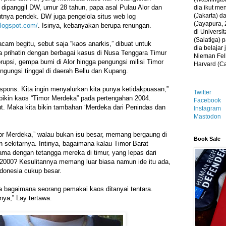
dipanggil DW, umur 28 tahun, papa asal Pulau Alor dan
dia ikut me
(Jakarta) 
ya pendek. DW juga pengelola situs web log
(Jayapura, 
blogspot.com/
. Isinya, kebanyakan berupa renungan.
di Universi
(Salatiga)
m begitu, sebut saja “kaos anarkis,” dibuat untuk
dia belajar
Ia prihatin dengan berbagai kasus di Nusa Tenggara Timur
Nieman Fell
orupsi, gempa bumi di Alor hingga pengungsi milisi Timor
Harvard (C
ngungsi tinggal di daerah Bellu dan Kupang.
spons. Kita ingin menyalurkan kita punya ketidakpuasan,”
Twitter
bikin kaos “Timor Merdeka” pada pertengahan 2004.
Facebook
t. Maka kita bikin tambahan ‘Merdeka dari Penindas dan
Instagram
Mastodon
or Merdeka,” walau bukan isu besar, memang bergaung di
Book Sale
sekitarnya. Intinya, bagaimana kalau Timor Barat
ama dengan tetangga mereka di timur, yang lepas dari
2000? Kesulitannya memang luar biasa namun ide itu ada,
donesia cukup besar.
a bagaimana seorang pemakai kaos ditanyai tentara.
nya,” Lay tertawa.