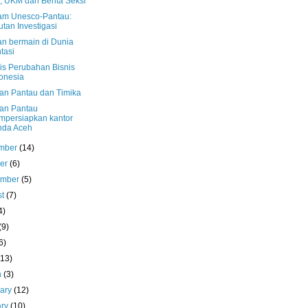
, UKM dan Berita Seksi
am Unesco-Pantau:
utan Investigasi
n bermain di Dunia
tasi
sis Perubahan Bisnis
onesia
an Pantau dan Timika
an Pantau
persiapkan kantor
nda Aceh
mber
(14)
ber
(6)
ember
(5)
st
(7)
4)
(9)
6)
(13)
h
(3)
uary
(12)
ary
(10)