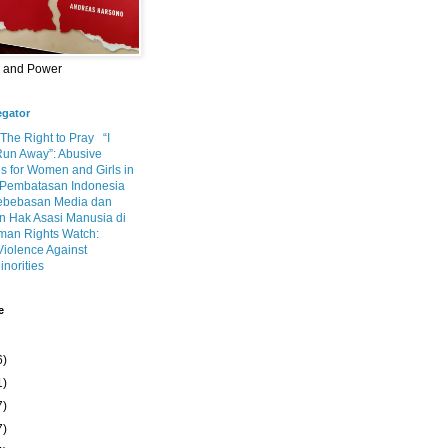
m and Power
egator
 The Right to Pray
“I
Run Away”: Abusive
s for Women and Girls in
Pembatasan Indonesia
ebebasan Media dan
 Hak Asasi Manusia di
an Rights Watch:
Violence Against
inorities
e
6)
1)
7)
7)