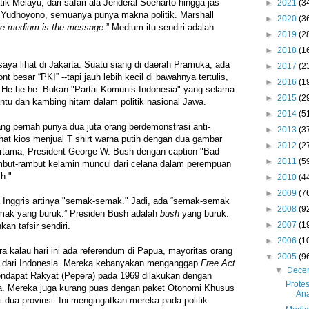
ik Melayu, dari safari ala Jenderal Soeharto hingga jas
►
2021
(3
 Yudhoyono, semuanya punya makna politik. Marshall
►
2020
(3
he medium is the message
.” Medium itu sendiri adalah
►
2019
(2
►
2018
(1
saya lihat di Jakarta. Suatu siang di daerah Pramuka, ada
►
2017
(2
nt besar “PKI” --tapi jauh lebih kecil di bawahnya tertulis,
►
2016
(1
" He he he. Bukan "Partai Komunis Indonesia" yang selama
►
2015
(2
antu dan kambing hitam dalam politik nasional Jawa.
►
2014
(5
ng pernah punya dua juta orang berdemonstrasi anti-
►
2013
(3
ihat kios menjual T shirt warna putih dengan dua gambar
►
2012
(2
tama, President George W. Bush dengan caption "Bad
►
2011
(5
but-rambut kelamin muncul dari celana dalam perempuan
h."
►
2010
(4
►
2009
(7
 Inggris artinya "semak-semak." Jadi, ada “semak-semak
►
2008
(9
mak yang buruk.” Presiden Bush adalah
bush
yang buruk.
►
2007
(1
an tafsir sendiri.
►
2006
(1
ira kalau hari ini ada referendum di Papua, mayoritas orang
▼
2005
(9
s dari Indonesia. Mereka kebanyakan menganggap
Free Act
▼
Dece
ndapat Rakyat (Pepera) pada 1969 dilakukan dengan
Protes
ia. Mereka juga kurang puas dengan paket Otonomi Khusus
Ana
dua provinsi. Ini mengingatkan mereka pada politik