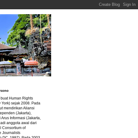
rsono
a buat Human Rights
 York) sejak 2008. Pada
ut mendirikan Aliansi
dependen (Jakarta),
di Arus Informasi (Jakarta,
jadi anggota awal dari
al Consortium of
e Journalists
n DC, 1997). Pada 2003,