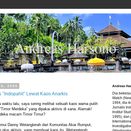
Andreas Harsono
30, 2005
Andreas Ha
s "Indopahit" Lewat Kaos Anarkis
Dia bekerj
Watch (New
1994, dia ik
waktu lalu, saya sering melihat sebuah kaos warna putih
Jurnalis In
 “Timor Merdeka” yang dipakai aktivis di sana. Alamak!
Institut Stu
erdeka macam Timor Timur?
1995), dan 
Internation
mui Danny Wetangterah dari Komunitas Akar Rumput,
Investigativ
 plus aktivis, yang membuat kaos itu. Wetangterah
(Washingto