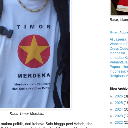
Race, Isla
Smart Aggr
Al Jazeera:
Wanted to 
Dress Code
Indonesia
terhadap K
Pemantauan
Papua
Hum
Indonesia: 
Religious M
Blog Archiv
►
2026
(3)
►
2025
(1
►
2024
(3
Kaos Timor Merdeka
►
2023
(1
►
2022
(2
makna politik, dari kebaya Solo hingga peci Acheh, dari