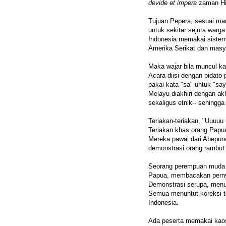
devide et impera
zaman Hi
Tujuan Pepera, sesuai man
untuk sekitar sejuta warga
Indonesia memakai sistem 
Amerika Serikat dan masya
Maka wajar bila muncul ka
Acara diisi dengan pidat
pakai kata "sa" untuk "say
Melayu diakhiri dengan akh
sekaligus etnik-- sehingg
Teriakan-teriakan, "Uuuuu 
Teriakan khas orang Papu
Mereka pawai dari Abepur
demonstrasi orang rambut k
Seorang perempuan muda D
Papua, membacakan perny
Demonstrasi serupa, menu
Semua menuntut koreksi t
Indonesia.
Ada peserta memakai kaos