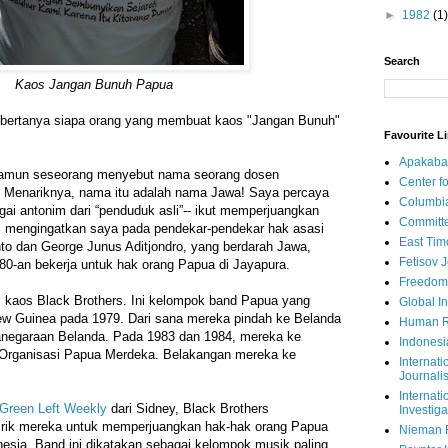
►
1982
(1)
Search
Kaos Jangan Bunuh Papua
bertanya siapa orang yang membuat kaos "Jangan Bunuh"
Favourite L
Apakaba
 namun seseorang menyebut nama seorang dosen
Center fo
. Menariknya, nama itu adalah nama Jawa! Saya percaya
Columbi
ai antonim dari “penduduk asli”-- ikut memperjuangkan
Committe
ni mengingatkan saya pada pendekar-pendekar hak asasi
East Tim
 dan George Junus Aditjondro, yang berdarah Jawa,
Fetisov 
80-an bekerja untuk hak orang Papua di Jayapura.
Freedom
 kaos Black Brothers. Ini kelompok band Papua yang
Global In
New Guinea pada 1979. Dari sana mereka pindah ke Belanda
Human R
negaraan Belanda. Pada 1983 dan 1984, mereka ke
Indonesi
Organisasi Papua Merdeka. Belakangan mereka ke
Internati
Journalis
Internati
Green Left Weekly
dari Sidney, Black Brothers
Investiga
irik mereka untuk memperjuangkan hak-hak orang Papua
Nieman 
esia. Band ini dikatakan sebagai kelompok musik paling