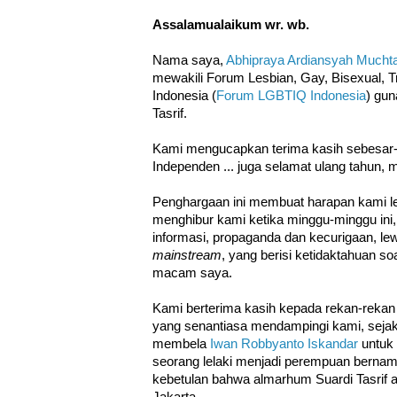
Assalamualaikum wr. wb.
Nama saya,
Abhipraya Ardiansyah Muchta
mewakili Forum Lesbian, Gay, Bisexual, T
Indonesia (
Forum LGBTIQ Indonesia
) gu
Tasrif.
Kami mengucapkan terima kasih sebesar-b
Independen ... juga selamat ulang tahun, 
Penghargaan ini membuat harapan kami le
menghibur kami ketika minggu-minggu ini,
informasi, propaganda dan kecurigaan, l
mainstream
, yang berisi ketidaktahuan soa
macam saya.
Kami berterima kasih kepada rekan-rekan 
yang senantiasa mendampingi kami, sejak
membela
Iwan Robbyanto Iskandar
untuk 
seorang lelaki menjadi perempuan berna
kebetulan bahwa almarhum Suardi Tasrif a