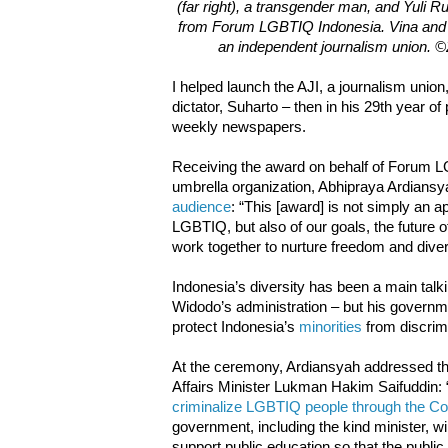
(far right), a transgender man, and Yuli Ru
from Forum LGBTIQ Indonesia. Vina and
an independent journalism union.
I helped launch the AJI, a journalism union
dictator, Suharto – then in his 29th year o
weekly newspapers.
Receiving the award on behalf of Forum L
umbrella organization, Abhipraya Ardians
audience
: “This [award] is not simply an a
LGBTIQ, but also of our goals, the future of
work together to nurture freedom and divers
Indonesia’s diversity has been a main talki
Widodo’s administration – but his govern
protect Indonesia’s
minorities
from discrim
At the ceremony, Ardiansyah addressed th
Affairs Minister Lukman Hakim Saifuddin:
criminalize LGBTIQ people through the Con
government, including the kind minister, will
support public education so that the publi