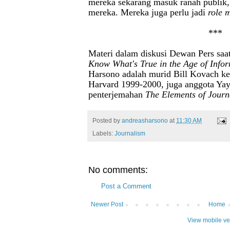
mereka sekarang masuk ranah publik,
mereka. Mereka juga perlu jadi
role 
***
Materi dalam diskusi Dewan Pers sa
Know What's True in the Age of Info
Harsono adalah murid Bill Kovach ket
Harvard 1999-2000, juga anggota Ya
penterjemahan
The Elements of Journ
Posted by
andreasharsono
at
11:30 AM
Labels:
Journalism
No comments:
Post a Comment
Newer Post
Home
View mobile ve