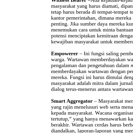
Witness Bearer
–Ada kejadian-kejadi
masyarakat yang harus diamati, dipan
tetap harus berada di tempat-tempat t
kantor pemerintahan, dimana mereka 
penting. Jika sumber daya mereka ku
menemukan cara untuk minta bantua
potensi menciptakan kemitraan dengan
kewajiban masyarakat untuk memberd
Empowerer
– Ini fungsi saling pem
warga. Wartawan memberdayakan war
pengalaman dan pengetahuan dalam
memberdayakan wartawan dengan pen
mereka. Fungsi ini harus dimulai de
masyarakat adalah mitra dalam jurnal
dialog terus-menerus antara wartawa
Smart Aggregator
– Masyarakat me
yang rajin menelusuri web serta men
kepada masyarakat. Wacana organisasi
tertutup,” yang hanya menawarkan ka
berakhir. Wartawan cerdas harus berb
diandalkan, laporan-laporan yang me