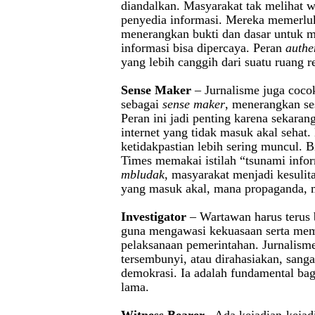
diandalkan. Masyarakat tak melihat 
penyedia informasi. Mereka memerlu
menerangkan bukti dan dasar untuk
informasi bisa dipercaya. Peran
authe
yang lebih canggih dari suatu ruang r
Sense Maker
– Jurnalisme juga coc
sebagai
sense maker
, menerangkan se
Peran ini jadi penting karena sekaran
internet yang tidak masuk akal sehat
ketidakpastian lebih sering muncul. B
Times memakai istilah “tsunami infor
mbludak
, masyarakat menjadi kesuli
yang masuk akal, mana propaganda, m
Investigator
– Wartawan harus terus b
guna mengawasi kekuasaan serta me
pelaksanaan pemerintahan. Jurnalis
tersembunyi, atau dirahasiakan, sang
demokrasi. Ia adalah fundamental ba
lama.