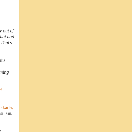
w out of
that had
 That's
lis
lming
t
.
akarta,
i lain.
n