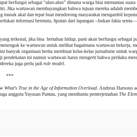
 dapat berfungsi sebagai “alun-alun” dimana warga bisa memantau suara 
ndiri. Jika wartawan membayangkan bahwa tujuan mereka adalah membe
ng masuk akal dan tepat buat mendorong masyarakat mengambil keput
lukan informasi bermutu, liputan dari lapangan --bukan fakta semu—
ng terkenal, jika bisa bertahan hidup, pasti akan berfungsi sebagai p
 menengok ke wartawan untuk melihat bagaimana wartawan bekerja, m
ni banyak organisasi berita membuat kelas-kelas jurnalisme untuk war
ji pendekatan ini namun wartawan harus mengerti bahwa perilaku mer
Mereka juga perlu jadi
role model
.
***
 What's True in the Age of Information Overload.
Andreas Harsono a
, juga anggota Yayasan Pantau, yang membantu penterjemahan
The Elem