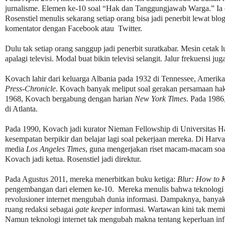
jurnalisme. Elemen ke-10 soal “Hak dan Tanggungjawab Warga.” Ia 
Rosenstiel menulis sekarang setiap orang bisa jadi penerbit lewat blo
komentator dengan Facebook atau Twitter.
Dulu tak setiap orang sanggup jadi penerbit suratkabar. Mesin cetak l
apalagi televisi. Modal buat bikin televisi selangit. Jalur frekuensi ju
Kovach lahir dari keluarga Albania pada 1932 di Tennessee, Amerika
Press-Chronicle
. Kovach banyak meliput soal gerakan persamaan hak
1968, Kovach bergabung dengan harian
New York Times
. Pada 1986
di Atlanta.
Pada 1990, Kovach jadi kurator Nieman Fellowship di Universitas 
kesempatan berpikir dan belajar lagi soal pekerjaan mereka. Di Har
media
Los Angeles Times
, guna mengerjakan riset macam-macam soa
Kovach jadi ketua. Rosenstiel jadi direktur.
Pada Agustus 2011, mereka menerbitkan buku ketiga:
Blur: How to K
pengembangan dari elemen ke-10. Mereka menulis bahwa teknologi i
revolusioner internet mengubah dunia informasi. Dampaknya, banya
ruang redaksi sebagai
gate keeper
informasi. Wartawan kini tak memil
Namun teknologi internet tak mengubah makna tentang keperluan inf