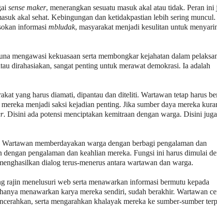
gai
sense maker
, menerangkan sesuatu masuk akal atau tidak. Peran ini 
masuk akal sehat. Kebingungan dan ketidakpastian lebih sering muncul. 
asokan informasi
mbludak
, masyarakat menjadi kesulitan untuk menyar
r guna mengawasi kekuasaan serta membongkar kejahatan dalam pelaksa
au dirahasiakan, sangat penting untuk merawat demokrasi. Ia adalah
akat yang harus diamati, dipantau dan diteliti. Wartawan tetap harus be
a mereka menjadi saksi kejadian penting. Jika sumber daya mereka kura
er
. Disini ada potensi menciptakan kemitraan dengan warga. Disini juga 
ga. Wartawan memberdayakan warga dengan berbagi pengalaman dan
dengan pengalaman dan keahlian mereka. Fungsi ini harus dimulai d
menghasilkan dialog terus-menerus antara wartawan dan warga.
g rajin menelusuri web serta menawarkan informasi bermutu kepada
g hanya menawarkan karya mereka sendiri, sudah berakhir. Wartawan ce
encerahkan, serta mengarahkan khalayak mereka ke sumber-sumber terp