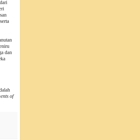
dari
ri
usan
serta
anutan
eniru
ga dan
eka
dalah
ents of