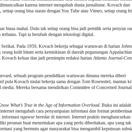
dimunculkan karena internet mengubah dunia jurnalisme. Kovach dan
g, setiap orang bisa siaran dengan You Tube atau Vimeo, setiap orang bi
uar biasa mahal. Dulu tak setiap orang bisa jadi pemilik serta penyiar r
ga terbatas. Tapi ia berubah dengan teknologi digital.
 Serikat. Pada 1959, Kovach bekerja sebagai wartawan di harian
Johns
 orang kulit hitam serta kemiskinan di daerah pegunungan Appalachia
, Kovach keluar dan jadi pemimpin redaksi harian
Atlanta Journal-Cons
Harvard, sebuah program pendidikan wartawan dimana mereka diberi
vard pula Kovach mulai bekerja sama dengan Tom Rosenstiel, mantan kri
l media. Mereka bersama mendirikan Committee of Concerned Journali
now What's True in the Age of Information Overload
. Buku ini adalah
nternet mengubah cara penyampaian informasi dan format pemberitaan
k informasi
ngawur
beredar di internet. Internet praktis menghancurkan
iki peranan buat menentukan apa yang perlu diberitakan, apa yang tak 
ormasi yang bermutu agar masyarakat bisa mengambil keputusan substa