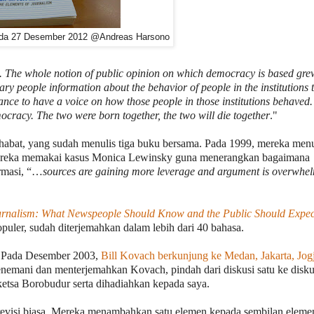
ada 27 Desember 2012 @Andreas Harsono
. The whole notion of public opinion on which democracy is based gre
inary people information about the behavior of people in the institutions 
ance to have a voice on how those people in those institutions behaved.
ocracy. The two were born together, the two will die together
."
habat, yang sudah menulis tiga buku bersama. Pada 1999, mereka menu
reka memakai kasus Monica Lewinsky guna menerangkan bagaimana
ormasi, “…
sources are gaining more leverage and argument is overwhe
urnalism: What Newspeople Should Know and the Public Should Expec
populer, sudah diterjemahkan dalam lebih dari 40 bahasa.
. Pada Desember 2003,
Bill Kovach berkunjung ke Medan, Jakarta, Jogj
emani dan menterjemahkan Kovach, pindah dari diskusi satu ke diskus
tsa Borobudur serta dihadiahkan kepada saya.
n revisi biasa. Mereka menambahkan satu elemen kepada sembilan eleme