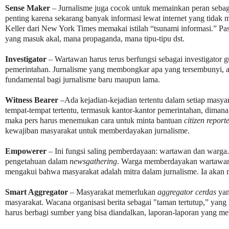
Sense Maker
– Jurnalisme juga cocok untuk memainkan peran seba
penting karena sekarang banyak informasi lewat internet yang tidak 
Keller dari New York Times memakai istilah “tsunami informasi.” P
yang masuk akal, mana propaganda, mana tipu-tipu dst.
Investigator
– Wartawan harus terus berfungsi sebagai investigato
pemerintahan. Jurnalisme yang membongkar apa yang tersembunyi, at
fundamental bagi jurnalisme baru maupun lama.
Witness Bearer
–Ada kejadian-kejadian tertentu dalam setiap masyar
tempat-tempat tertentu, termasuk kantor-kantor pemerintahan, diman
maka pers harus menemukan cara untuk minta bantuan
citizen report
kewajiban masyarakat untuk memberdayakan jurnalisme.
Empowerer
– Ini fungsi saling pemberdayaan: wartawan dan war
pengetahuan dalam
newsgathering
. Warga memberdayakan wartawan 
mengakui bahwa masyarakat adalah mitra dalam jurnalisme. Ia akan 
Smart Aggregator
– Masyarakat memerlukan
aggregator cerdas
yan
masyarakat. Wacana organisasi berita sebagai "taman tertutup,” yan
harus berbagi sumber yang bisa diandalkan, laporan-laporan yang m