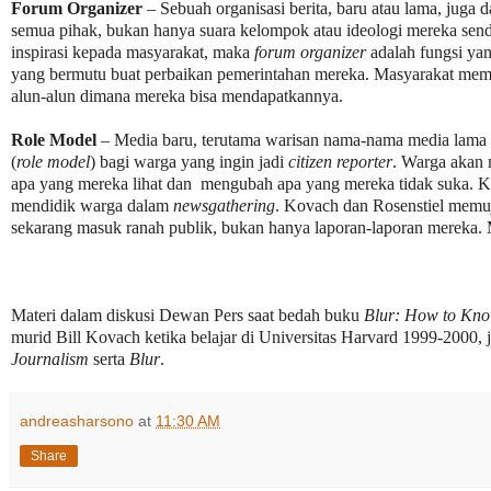
Forum Organizer
– Sebuah organisasi berita, baru atau lama, juga
semua pihak, bukan hanya suara kelompok atau ideologi mereka se
inspirasi kepada masyarakat, maka
forum organizer
adalah fungsi ya
yang bermutu buat perbaikan pemerintahan mereka. Masyarakat memer
alun-alun dimana mereka bisa mendapatkannya.
Role Model
– Media baru, terutama warisan nama-nama media lama ya
(
role model
) bagi warga yang ingin jadi
citizen reporter
. Warga akan
apa yang mereka lihat dan mengubah apa yang mereka tidak suka. Ki
mendidik warga dalam
newsgathering
. Kovach dan Rosenstiel memu
sekarang masuk ranah publik, bukan hanya laporan-laporan mereka. 
Materi dalam diskusi Dewan Pers saat bedah buku
Blur: How to Know
murid Bill Kovach ketika belajar di Universitas Harvard 1999-2000
Journalism
serta
Blur
.
andreasharsono
at
11:30 AM
Share