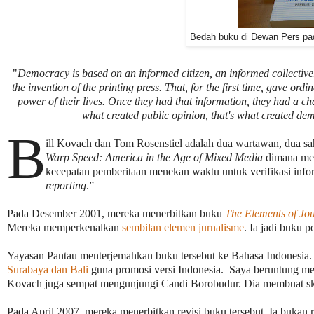
Bedah buku di Dewan Pers p
"
Democracy is based on an informed citizen, an informed collective
the invention of the printing press. That, for the first time, gave ord
power of their lives. Once they had that information, they had a ch
what created public opinion, that's what created dem
B
ill Kovach dan Tom Rosenstiel adalah dua wartawan, dua sa
Warp Speed: America in the Age of Mixed Media
dimana me
kecepatan pemberitaan menekan waktu untuk verifikasi inf
reporting
.”
Pada Desember 2001, mereka menerbitkan buku
The Elements of Jo
Mereka memperkenalkan
sembilan elemen jurnalisme
. Ia jadi buku 
Yayasan Pantau menterjemahkan buku tersebut ke Bahasa Indonesia
Surabaya dan Bali
guna promosi versi Indonesia. Saya beruntung men
Kovach juga sempat mengunjungi Candi Borobudur. Dia membuat ske
Pada April 2007, mereka menerbitkan revisi buku tersebut. Ia buka