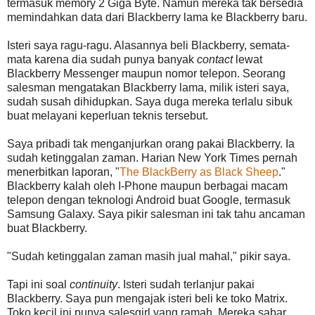
termasuk memory 2 Giga Byte. Namun mereka tak bersedia
memindahkan data dari Blackberry lama ke Blackberry baru.
Isteri saya ragu-ragu. Alasannya beli Blackberry, semata-
mata karena dia sudah punya banyak
contact
lewat
Blackberry Messenger maupun nomor telepon. Seorang
salesman mengatakan Blackberry lama, milik isteri saya,
sudah susah dihidupkan. Saya duga mereka terlalu sibuk
buat melayani keperluan teknis tersebut.
Saya pribadi tak menganjurkan orang pakai Blackberry. Ia
sudah ketinggalan zaman. Harian New York Times pernah
menerbitkan laporan, "
The BlackBerry as Black Sheep
."
Blackberry kalah oleh I-Phone maupun berbagai macam
telepon dengan teknologi Android buat Google, termasuk
Samsung Galaxy. Saya pikir salesman ini tak tahu ancaman
buat Blackberry.
"Sudah ketinggalan zaman masih jual mahal," pikir saya.
Tapi ini soal
continuity
. Isteri sudah terlanjur pakai
Blackberry. Saya pun mengajak isteri beli ke toko Matrix.
Toko kecil ini punya salesgirl yang ramah. Mereka sabar