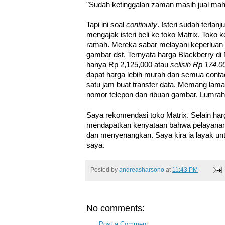
"Sudah ketinggalan zaman masih jual mahal
Tapi ini soal
continuity
. Isteri sudah terlan
mengajak isteri beli ke toko Matrix. Toko ke
ramah. Mereka sabar melayani keperluan t
gambar dst. Ternyata harga Blackberry di 
hanya Rp 2,125,000 atau
selisih Rp 174,0
dapat harga lebih murah dan semua cont
satu jam buat transfer data. Memang lama
nomor telepon dan ribuan gambar. Lumrah
Saya rekomendasi toko Matrix. Selain harg
mendapatkan kenyataan bahwa pelayanan
dan menyenangkan. Saya kira ia layak un
saya.
Posted by
andreasharsono
at
11:43 PM
No comments:
Post a Comment