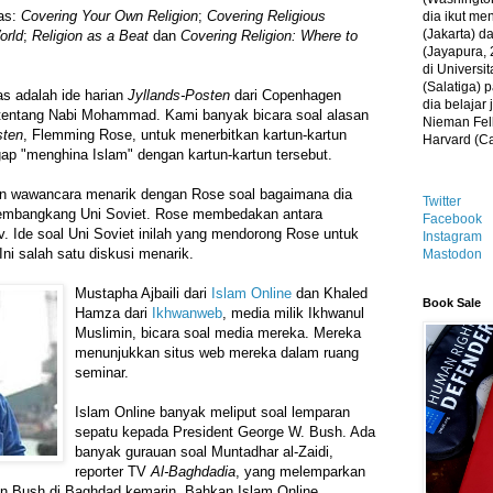
as:
Covering Your Own Religion
;
Covering Religious
dia ikut me
(Jakarta) 
orld
;
Religion as a Beat
dan
Covering Religion: Where to
(Jayapura, 
di Universi
(Salatiga)
as adalah ide harian
Jyllands-Posten
dari Copenhagen
dia belajar
 tentang Nabi Mohammad. Kami banyak bicara soal alasan
Nieman Fell
sten
, Flemming Rose, untuk menerbitkan kartun-kartun
Harvard (C
ggap "menghina Islam" dengan kartun-kartun tersebut.
 wawancara menarik dengan Rose soal bagaimana dia
Twitter
 pembangkang Uni Soviet. Rose membedakan antara
Facebook
. Ide soal Uni Soviet inilah yang mendorong Rose untuk
Instagram
Ini salah satu diskusi menarik.
Mastodon
Mustapha Ajbaili dari
Islam Online
dan Khaled
Book Sale
Hamza dari
Ikhwanweb
, media milik Ikhwanul
Muslimin, bicara soal media mereka. Mereka
menunjukkan situs web mereka dalam ruang
seminar.
Islam Online banyak meliput soal lemparan
sepatu kepada President George W. Bush. Ada
banyak gurauan soal Muntadhar al-Zaidi,
reporter TV
Al-Baghdadia
, yang melemparkan
n Bush di Baghdad kemarin. Bahkan Islam Online