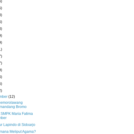
4)
6)
8)
6)
3)
9)
9)
1)
7)
7)
9)
4)
6)
2)
mber
(12)
Cemorolawang
mandang Bromo
 SMPK Maria Fatima
mber
r Lapindo di Sidoarjo
mana Meliput Agama?