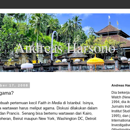
Andreas Harsono
ber 17, 2008
Andreas Ha
Agama?
Dia bekerj
Watch (New
1994, dia ik
ebuah pertemuan kecil
Faith in Media
di Istanbul. Isinya,
Jurnalis In
a wartawan harus meliput agama. Diskusi dilakukan dalam
Institut Stu
 dan Prancis. Senang bisa bertemu wartawan dari Kairo,
1995), dan 
eheran, Beirut maupun New York, Washington DC, Detroit
Internation
Investigativ
(Washingto