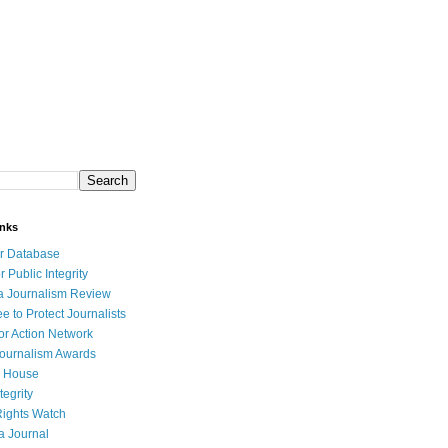
inks
r Database
r Public Integrity
a Journalism Review
e to Protect Journalists
or Action Network
Journalism Awards
 House
tegrity
ights Watch
a Journal