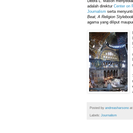
Debra L. Mason menyedi
adalah direktur
Center on 
Journalism
serta menyunt
Beat, A Religion Styleboo
agama yang diliput maupu
Posted by
andreasharsono
a
Labels:
Journalism