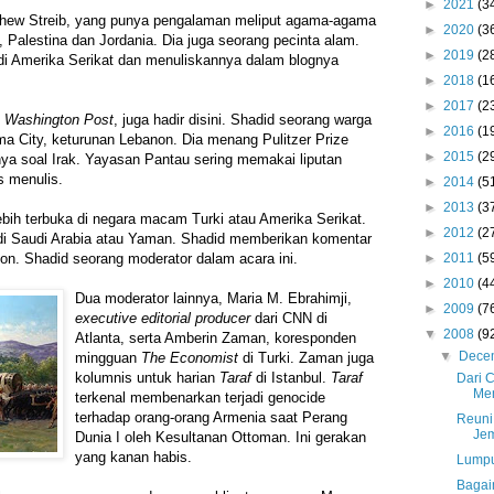
►
2021
(3
thew Streib, yang punya pengalaman meliput agama-agama
►
2020
(3
, Palestina dan Jordania. Dia juga seorang pecinta alam.
►
2019
(2
di Amerika Serikat dan menuliskannya dalam blognya
►
2018
(1
►
2017
(2
n
Washington Post
, juga hadir disini. Shadid seorang warga
►
2016
(1
a City, keturunan Lebanon. Dia menang Pulitzer Prize
►
2015
(2
ya soal Irak. Yayasan Pantau sering memakai liputan
s menulis.
►
2014
(5
►
2013
(3
 lebih terbuka di negara macam Turki atau Amerika Serikat.
►
2012
(2
 di Saudi Arabia atau Yaman. Shadid memberikan komentar
►
2011
(5
non. Shadid seorang moderator dalam acara ini.
►
2010
(4
Dua moderator lainnya, Maria M. Ebrahimji,
►
2009
(7
executive editorial producer
dari CNN di
▼
2008
(9
Atlanta, serta Amberin Zaman, koresponden
▼
Dece
mingguan
The Economist
di Turki. Zaman juga
kolumnis untuk harian
Taraf
di Istanbul.
Taraf
Dari 
Me
terkenal membenarkan terjadi genocide
terhadap orang-orang Armenia saat Perang
Reuni
Je
Dunia I oleh Kesultanan Ottoman. Ini gerakan
yang kanan habis.
Lumpu
Bagai