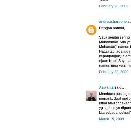
February 28, 2009
andreasharsono
sa
Dengan hormat,
Saya sendiri serin
Mohammad. Ada yan
Mohamad), namun b
Hatta) tapi ada ju
kepanjangan). Sem
ejaan Nabi. Saya ta
namun juga versi itu
February 28, 2009
Aswan Z
said...
Membaca posting ma
menarik. Saat meli
ritual atau tindak
yg sebaiknya digun
kita sebagai peliput
March 15, 2009