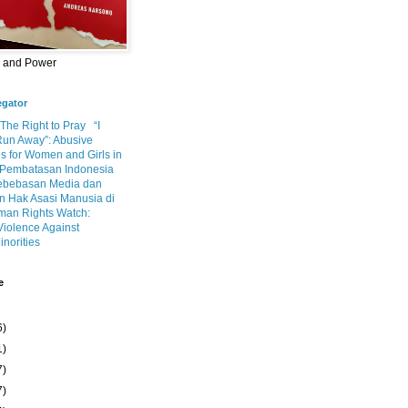
m and Power
egator
 The Right to Pray
“I
Run Away”: Abusive
s for Women and Girls in
Pembatasan Indonesia
ebebasan Media dan
 Hak Asasi Manusia di
an Rights Watch:
Violence Against
inorities
e
6)
1)
7)
7)