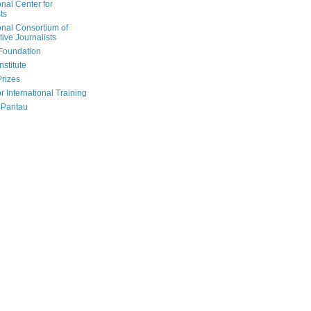
onal Center for
ts
onal Consortium of
tive Journalists
Foundation
nstitute
Prizes
r International Training
 Pantau