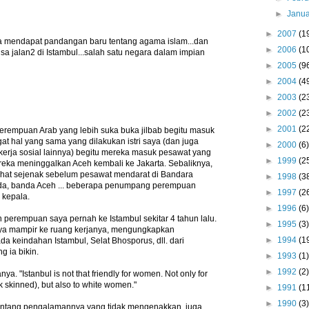
►
Janu
►
2007
(1
a mendapat pandangan baru tentang agama islam...dan
►
2006
(1
isa jalan2 di Istambul...salah satu negara dalam impian
►
2005
(9
►
2004
(4
►
2003
(2
►
2002
(2
►
2001
(2
rempuan Arab yang lebih suka buka jilbab begitu masuk
gat hal yang sama yang dilakukan istri saya (dan juga
►
2000
(6)
erja sosial lainnya) begitu mereka masuk pesawat yang
►
1999
(2
a meninggalkan Aceh kembali ke Jakarta. Sebaliknya,
lihat sejenak sebelum pesawat mendarat di Bandara
►
1998
(3
da, banda Aceh ... beberapa penumpang perempuan
►
1997
(2
kepala.
►
1996
(6)
 perempuan saya pernah ke Istambul sekitar 4 tahun lalu.
►
1995
(3)
ya mampir ke ruang kerjanya, mengungkapkan
►
1994
(1
 keindahan Istambul, Selat Bhosporus, dll. dari
g ia bikin.
►
1993
(1)
►
1992
(2)
ya. "Istanbul is not that friendly for women. Not only for
 skinned), but also to white women."
►
1991
(1
►
1990
(3)
tentang pengalamannya yang tidak mengenakkan, juga