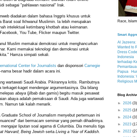
di sebagai "pahlawan nasional" Irak.
web diadakan dalam bahasa Inggris khusus untuk
Race, Isla
 Barat soal Ikhwanul Muslimin. Ia lebih merupakan
h intelektual ketimbang khotbah atau keimanan.
acebook, You Tube, Flicker maupun Twitter.
Smart Aggr
Al Jazeera:
anul Muslim memakai demokrasi untuk menghancurkan
Wanted to 
enar. Kami memakai teknologi dan demokrasi untuk
Dress Code
ta." Hamza simpati sekali.
Indonesia
terhadap K
ternational Center for Journalists
dan disponsori
Carnegie
Pemantauan
nama besar hadir dalam acara ini.
Papua
Hum
Indonesia: 
Religious M
 wartawati Saudi Arabia. Pikirannya kritis. Rambutnya
a terkaget-kaget mendengar argumentasinya. Dia bilang
 melepas
abaya
(jilbab dan gamis) begitu masuk pesawat
Blog Archiv
aian abaya adalah pemaksaan di Saudi. Ada juga wartawati
►
2026
(3)
am. Namun tak kalah menarik.
►
2025
(1
a Graduate School of Journalism menyebut pertemuan ini
►
2024
(3
 nuanced
" dari bermacam seminar yang pernah dihadirinya.
►
2023
(1
mengajar liputan soal agama di Columbia. Dia menulis tiga
►
2022
(2
at Harvard
;
Being Jewish
serta
Living a Year of Kaddish
.