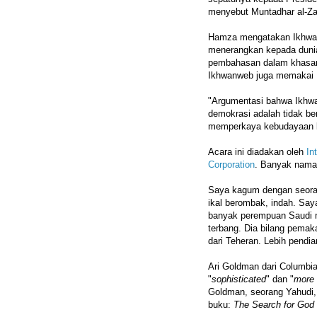
menyebut Muntadhar al-Zai
Hamza mengatakan Ikhwan
menerangkan kepada dunia
pembahasan dalam khasana
Ikhwanweb juga memakai F
"Argumentasi bahwa Ikhw
demokrasi adalah tidak b
memperkaya kebudayaan ki
Acara ini diadakan oleh
In
Corporation
. Banyak nama-
Saya kagum dengan seorang
ikal berombak, indah. Say
banyak perempuan Saudi
terbang. Dia bilang pemak
dari Teheran. Lebih pendi
Ari Goldman dari Columbi
"
sophisticated
" dan "
more
Goldman, seorang Yahudi, 
buku:
The Search for God 