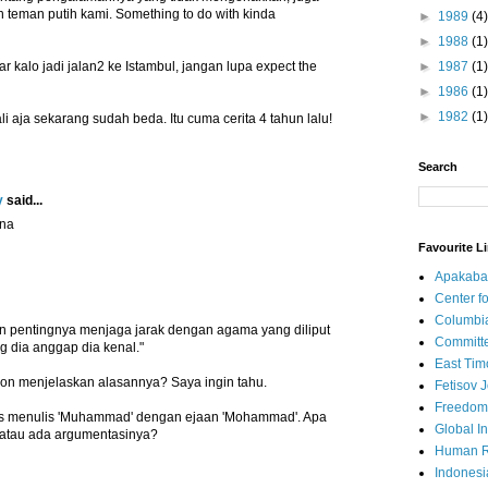
 teman putih kami. Something to do with kinda
►
1989
(4)
►
1988
(1)
r kalo jadi jalan2 ke Istambul, jangan lupa expect the
►
1987
(1)
►
1986
(1)
►
1982
(1)
i aja sekarang sudah beda. Itu cuma cerita 4 tahun lalu!
Search
y
said...
ana
Favourite L
Apakaba
Center fo
Columbi
 pentingnya menjaga jarak dengan agama yang diliput
Committe
dia anggap dia kenal."
East Tim
n menjelaskan alasannya? Saya ingin tahu.
Fetisov 
Freedom
s menulis 'Muhammad' dengan ejaan 'Mohammad'. Apa
Global In
k atau ada argumentasinya?
Human R
Indonesi