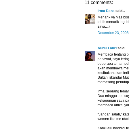
11 comments:
Irma Dana
said...
Menarik ya Mas bis
lebih menarik lagi b
saya...:)
December 23, 2008
Aunul Fauzi
said...
Membaca tentang pe
pesawat, saya terin
beberapa teman pek
akan membawa merek
kesibukan akan ter
Sultan Iskandar Mu
memasang penutup 
Irma: seorang teman
Dua minggu lalu sa
kekaguman saya pada
membaca artikel yan
"Jangan salah," katan
women like me (dark
Kami lalu ngobrol 