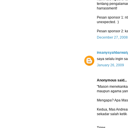
tentang pengalaman
harrassment!
Pesan sponsor 1: nta
unexpected. :)
Pesan sponsor 2: kal
December 27, 2008
insanysyahbarwat
saya selalu ingin s
January 26, 2009
Anonymous said...
"Mason menekankan
maupun agama yang 
Mengapa? Apa Maso
Kedua, Mas Andrea
sekadar salah keti
Trims