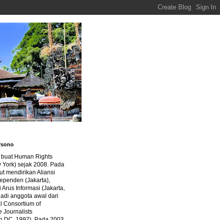
rsono
a buat Human Rights
 York) sejak 2008. Pada
ut mendirikan Aliansi
dependen (Jakarta),
di Arus Informasi (Jakarta,
jadi anggota awal dari
al Consortium of
e Journalists
n DC, 1997). Pada 2003,