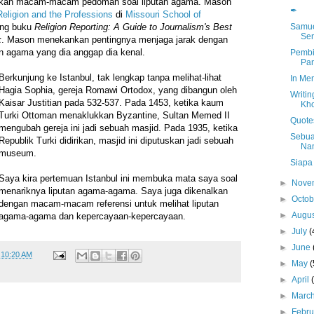
akan macam-macam pedoman soal liputan agama. Mason
✒
Religion and the Professions
di
Missouri School of
Samue
ing buku
Religion Reporting: A Guide to Journalism's Best
Sen
k
. Mason menekankan pentingnya menjaga jarak dengan
n agama yang dia anggap dia kenal.
Pembi
Pa
Berkunjung ke Istanbul, tak lengkap tanpa melihat-lihat
In Mem
Hagia Sophia, gereja Romawi Ortodox, yang dibangun oleh
Writin
Kaisar Justitian pada 532-537. Pada 1453, ketika kaum
Kho
Turki Ottoman menaklukkan Byzantine, Sultan Memed II
Quote
mengubah gereja ini jadi sebuah masjid. Pada 1935, ketika
Sebua
Republik Turki didirikan, masjid ini diputuskan jadi sebuah
Na
museum.
Siapa
Saya kira pertemuan Istanbul ini membuka mata saya soal
►
Nove
menariknya liputan agama-agama. Saya juga dikenalkan
►
Octo
dengan macam-macam referensi untuk melihat liputan
►
Augu
agama-agama dan kepercayaan-kepercayaan.
►
July
(
►
June
t
10:20 AM
►
May
(
►
April
►
Marc
►
Febr