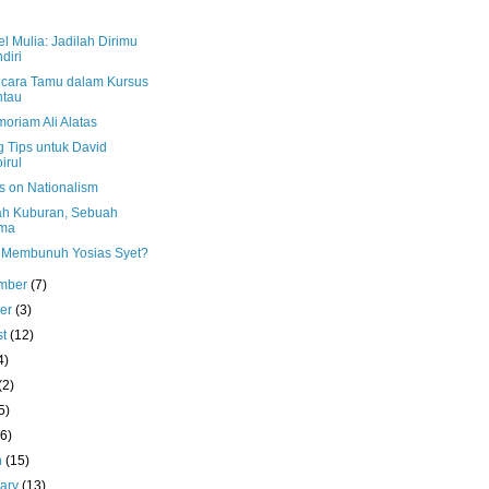
l Mulia: Jadilah Dirimu
diri
cara Tamu dalam Kursus
ntau
oriam Ali Alatas
g Tips untuk David
irul
s on Nationalism
h Kuburan, Sebuah
ma
 Membunuh Yosias Syet?
mber
(7)
ber
(3)
st
(12)
4)
(2)
5)
(6)
h
(15)
uary
(13)