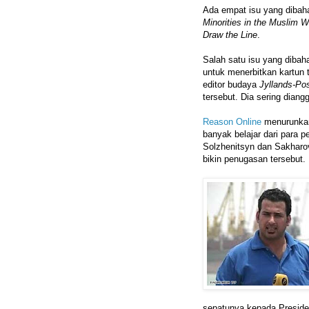
Ada empat isu yang dibah
Minorities in the Muslim W
Draw the Line
.
Salah satu isu yang dibah
untuk menerbitkan kartun
editor budaya
Jyllands-Po
tersebut. Dia sering dian
Reason Online
menurunkan
banyak belajar dari para
Solzhenitsyn dan Sakharov
bikin penugasan tersebut. 
sepatunya kepada Preside