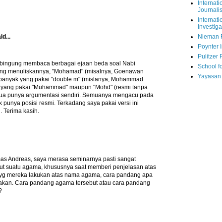
Internati
Journalis
Internati
Investiga
id...
Nieman 
Poynter I
Pulitzer 
g bingung membaca berbagai ejaan beda soal Nabi
School fo
g menuliskannya, "Mohamad" (misalnya, Goenawan
Yayasan
anyak yang pakai "double m" (mislanya, Mohammad
ga yang pakai "Muhammad" maupun "Mohd" (resmi tanpa
ua punya argumentasi sendiri. Semuanya mengacu pada
k punya posisi resmi. Terkadang saya pakai versi ini
. Terima kasih.
s Andreas, saya merasa seminarnya pasti sangat
put suatu agama, khususnya saat memberi penjelasan atas
an yg mereka lakukan atas nama agama, cara pandang apa
akan. Cara pandang agama tersebut atau cara pandang
?