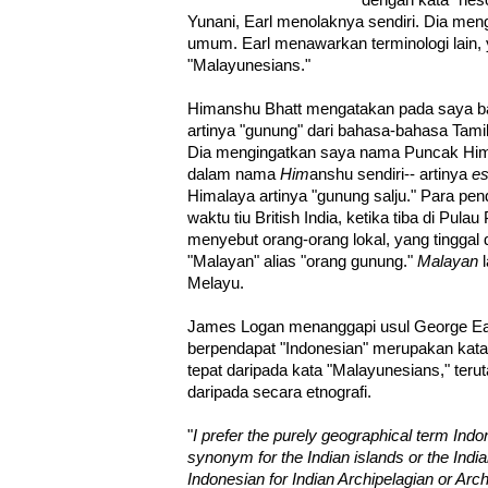
dengan kata "neso
Yunani, Earl menolaknya sendiri. Dia meng
umum. Earl menawarkan terminologi lain, ya
"Malayunesians."
Himanshu Bhatt mengatakan pada saya ba
artinya "gunung" dari bahasa-bahasa Tamil
Dia mengingatkan saya nama Puncak Hima
dalam nama
Him
anshu sendiri-- artinya
e
Himalaya artinya "gunung salju." Para pen
waktu tiu British India, ketika tiba di Pula
menyebut orang-orang lokal, yang tinggal 
"Malayan" alias "orang gunung."
Malayan
l
Melayu.
James Logan menanggapi usul George Earl
berpendapat "Indonesian" merupakan kata 
tepat daripada kata "Malayunesians," ter
daripada secara etnografi.
"
I prefer the purely geographical term Indo
synonym for the Indian islands or the Indi
Indonesian for Indian Archipelagian or Arch