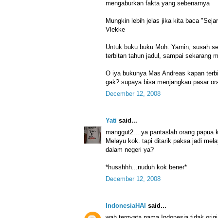
mengaburkan fakta yang sebenarnya
Mungkin lebih jelas jika kita baca "Sej
Vlekke
Untuk buku buku Moh. Yamin, susah se
terbitan tahun jadul, sampai sekarang ma
O iya bukunya Mas Andreas kapan terbi
gak? supaya bisa menjangkau pasar ora
December 12, 2008
Yati
said...
manggut2....ya pantaslah orang papua 
Melayu kok. tapi ditarik paksa jadi mela
dalam negeri ya?
*husshhh...nuduh kok bener*
December 12, 2008
IndonesiaHAI
said...
wah ternyata nama Indonesia tidak origi