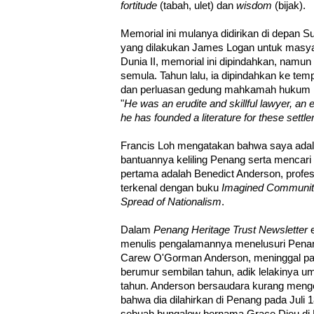
fortitude
(tabah, ulet) dan
wisdom
(bijak).
Memorial ini mulanya didirikan di depan 
yang dilakukan James Logan untuk masya
Dunia II, memorial ini dipindahkan, namun 
semula. Tahun lalu, ia dipindahkan ke tem
dan perluasan gedung mahkamah hukum ini.
"
He was an erudite and skillful lawyer, an 
he has founded a literature for these settl
Francis Loh mengatakan bahwa saya adal
bantuannya keliling Penang serta mencari
pertama adalah Benedict Anderson, profeso
terkenal dengan buku
Imagined Communitie
Spread of Nationalism
.
Dalam
Penang Heritage Trust Newsletter
e
menulis pengalamannya menelusuri Penan
Carew O'Gorman Anderson, meninggal pad
berumur sembilan tahun, adik lelakinya um
tahun. Anderson bersaudara kurang menge
bahwa dia dilahirkan di Penang pada Juli 