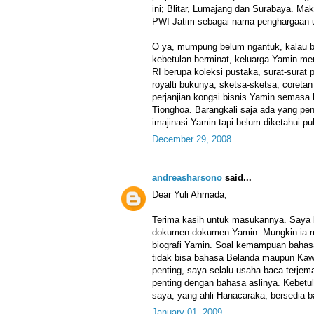
ini; Blitar, Lumajang dan Surabaya. Ma
PWI Jatim sebagai nama penghargaan un
O ya, mumpung belum ngantuk, kalau 
kebetulan berminat, keluarga Yamin me
RI berupa koleksi pustaka, surat-surat 
royalti bukunya, sketsa-sketsa, coretan
perjanjian kongsi bisnis Yamin semasa
Tionghoa. Barangkali saja ada yang pen
imajinasi Yamin tapi belum diketahui pub
December 29, 2008
andreasharsono
said...
Dear Yuli Ahmada,
Terima kasih untuk masukannya. Saya
dokumen-dokumen Yamin. Mungkin ia me
biografi Yamin. Soal kemampuan bahas
tidak bisa bahasa Belanda maupun Kaw
penting, saya selalu usaha baca terj
penting dengan bahasa aslinya. Kebetu
saya, yang ahli Hanacaraka, bersedia b
January 01, 2009