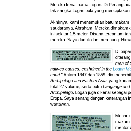
Mereka kenal nama Logan. Di Penang ad
tak sangka Logan pula yang menciptakan 
Akhirnya, kami menemukan batu makam 
saudaranya, Abraham. Mereka dimakamk
ini sekitar 1.5 meter. Disana tercantum ta
mereka. Saya duduk dan merenung. Him
Di pap
diterang
man of 
natives causes, enshrined in the
Logan Me
court
." Antara 1847 dan 1859, dia menerb
Archipelago and Eastern Asia
, yang kadan
total 27 volume, serta buku
Language and E
Archipelago
. Logan juga dikenal sebagai 
Eropa. Saya senang dengan keterangan ini
wartawan.
Menarik
makam G
mentor 