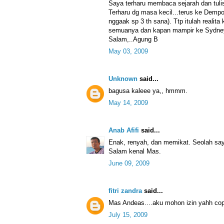
Saya terharu membaca sejarah dan tuli
Terharu dg masa kecil...terus ke Demp
nggaak sp 3 th sana). Ttp itulah realita
semuanya dan kapan mampir ke Sydne
Salam,..Agung B
May 03, 2009
Unknown
said...
bagusa kaleee ya,, hmmm.
May 14, 2009
Anab Afifi
said...
Enak, renyah, dan memikat. Seolah saya
Salam kenal Mas.
June 09, 2009
fitri zandra
said...
Mas Andeas....aku mohon izin yahh copa
July 15, 2009