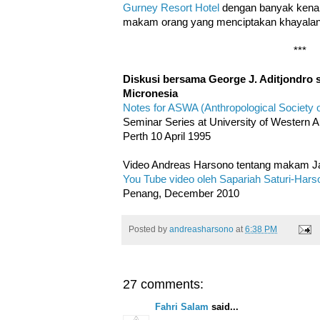
Gurney Resort Hotel
dengan banyak kenan
makam orang yang menciptakan khayalan
***
Diskusi bersama George J. Aditjondro s
Micronesia
Notes for ASWA (Anthropological Society o
Seminar Series at University of Western Au
Perth 10 April 1995
Video Andreas Harsono tentang makam 
You Tube video oleh Sapariah Saturi-Hars
Penang, December 2010
Posted by
andreasharsono
at
6:38 PM
27 comments:
Fahri Salam
said...