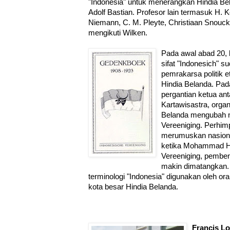
"Indonesia" untuk menerangkan Hindia B
Adolf Bastian. Profesor lain termasuk H. K
Niemann, C. M. Pleyte, Christiaan Snouck
mengikuti Wilken.
Pada awal abad 20, 
sifat "Indonesich" s
pemrakarsa politik e
Hindia Belanda. Pad
pergantian ketua an
Kartawisastra, organ
Belanda mengubah 
Vereeniging. Perhim
merumuskan nasiona
ketika Mohammad Ha
Vereeniging, pemben
makin dimatangkan.
terminologi "Indonesia" digunakan oleh or
kota besar Hindia Belanda.
Francis L