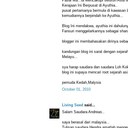
Pasai Ma...ia Mencakupi seluruh Asia te
Kerajaan Ini Berpusat di Ayuthia..
pusat pertamanya bermula di kawasan 
kemudiannya berpindah ke Ayuthia...
Blog Ini mendakwa, ayuthia ini dahulu
Fansuri menggelarkannya sebagai sharul-
blogger ini membahasakan dirinya sebag
kandungan blog ini sarat dengan sejara
Melayu...
sya harap saudara dan saudara Loh Ko
blog ini supaya mencari root sejarah as
pemuda Kedah,Malysia
October 01, 2010
Living Seed
said...
Salam Saudara Andreas..
saya berasal dari malaysia...
Tulisan saudara Hendra amatlah mengeju