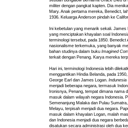
sebuah bungalow bernama Grace Dieu di P
militer dengan pangkat kapten. Dia menik
Mary. Anak pertama mereka, Benedict, lah
1936. Keluarga Anderson pindah ke Califo
Ini kebetulan yang menarik sekali. James
yang menciptakan khayalan soal Indonesi
terminologi tersebut, pada 1850. Benedict
nasionalisme terkemuka, yang banyak me
bahan studinya dalam buku
Imagined Com
terkait dengan Penang. Karya mereka terpa
Hari ini, terminologi Indonesia lebih dilek
menggantikan Hindia Belanda, pada 1950,
George Earl dan James Logan.
Indunesia
menjadi beberapa negara, termasuk Indon
Ironisnya, Penang, tempat dimana nama dan
masuk dalam wilayah negara Indonesia. 
Semenanjung Malaka dan Pulau Sumatra,
Melayu, terpisah menjadi dua negara. Pap
masuk dalam khayalan Logan, malah masu
dan Indonesia menjadi dua negara berbe
disatukan secara administrasi oleh dua k