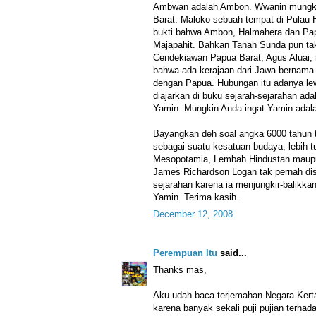
Ambwan adalah Ambon. Wwanin mungkin
Barat. Maloko sebuah tempat di Pulau H
bukti bahwa Ambon, Halmahera dan Pa
Majapahit. Bahkan Tanah Sunda pun tak
Cendekiawan Papua Barat, Agus Aluai, 
bahwa ada kerajaan dari Jawa bernama
dengan Papua. Hubungan itu adanya l
diajarkan di buku sejarah-sejarahan adal
Yamin. Mungkin Anda ingat Yamin adala
Bayangkan deh soal angka 6000 tahun te
sebagai suatu kesatuan budaya, lebih tu
Mesopotamia, Lembah Hindustan maupu
James Richardson Logan tak pernah dis
sejarahan karena ia menjungkir-balikk
Yamin. Terima kasih.
December 12, 2008
Perempuan Itu
said...
Thanks mas,
Aku udah baca terjemahan Negara Ke
karena banyak sekali puji pujian terhad