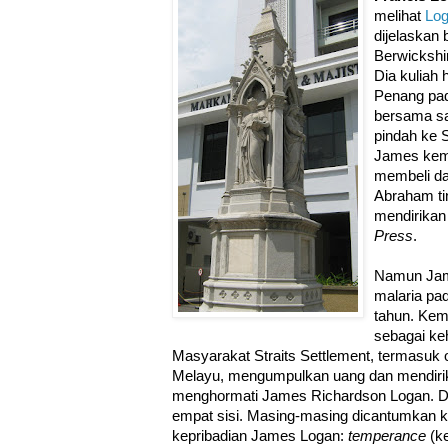
melihat
Log
dijelaskan
Berwickshir
Dia kuliah 
Penang pad
bersama s
pindah ke 
James kemb
membeli d
Abraham tin
mendirikan
Press
.
Namun Jam
malaria pa
tahun. Kem
sebagai ke
Masyarakat Straits Settlement, termasuk 
Melayu, mengumpulkan uang dan mendirik
menghormati James Richardson Logan. Du
empat sisi. Masing-masing dicantumkan k
kepribadian James Logan:
temperance
(k