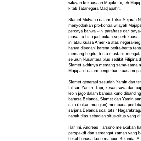
wilayah kekuasaan Mojokerto, eh Mojopa
kitab Tatanegara Madjapahit.
Slamet Mulyana dalam Tafsir Sejarah 
menyodorkan pro-kontra wilayah Majapa
percaya bahwa --ini parafrase dari saya
masa itu bisa jadi bukan seperti kuasa 
ini atau kuasa Amerika atas negara-nega
hanya disegani karena berita-berita te
memang begitu, tentu mustahil mengat
seluruh Nusantara plus sedikit Filipin
Slamet akhirnya memang sama-sama 
Majapahit dalam pengertian kuasa nega
Slamet generasi sesudah Yamin dan ten
tulisan Yamin. Tapi, kesan saya dari pa
lebih jago dalam bahasa kuno dibandin
bahasa Belanda, Slamet dan Yamin sam
saja (bukan mungkin) membaca perdebata
sarjana Belanda soal tafsir Nagarakrta
napak tilas sebagian situs-situs yang 
Hari ini, Andreas Harsono melakukan ha
perspektif dan semangat zaman yang b
bekal bahasa kuno maupun Belanda. An