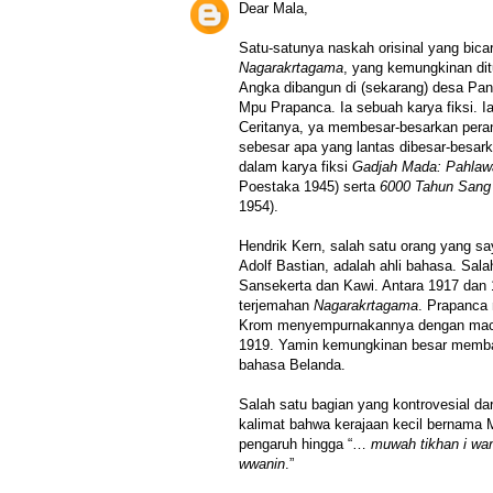
Dear Mala,
Satu-satunya naskah orisinal yang bica
Nagarakrtagama
, yang kemungkinan dit
Angka dibangun di (sekarang) desa Pan
Mpu Prapanca. Ia sebuah karya fiksi. I
Ceritanya, ya membesar-besarkan pera
sebesar apa yang lantas dibesar-besa
dalam karya fiksi
Gadjah Mada: Pahlaw
Poestaka 1945) serta
6000 Tahun Sang
1954).
Hendrik Kern, salah satu orang yang sa
Adolf Bastian, adalah ahli bahasa. Sal
Sansekerta dan Kawi. Antara 1917 dan 
terjemahan
Nagarakrtagama
. Prapanca
Krom menyempurnakannya dengan mac
1919. Yamin kemungkinan besar memb
bahasa Belanda.
Salah satu bagian yang kontrovesial dar
kalimat bahwa kerajaan kecil bernama 
pengaruh hingga “…
muwah tikhan i w
wwanin
.”