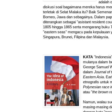
adalah 
diskusi soal bagaimana mereka harus me
terletak di Selat Malaka itu? Baik Semen
Borneo, Jawa dan sebagainya. Dalam pa
diterangkan sebagai "asistant resident coun
1805 hingga 1865 serta mengarang buku
"eastern seas" mengacu pada kepulauan y
Singapura, Brunei, Filipina dan Malaysia.
KATA
"Indonesia"
mulanya dalam be
George Samuel Wi
dalam
Journal of 
Eastern Asia
. Ear
etnografis untuk 
Polynesian race i
atau "
the brown ra
Namun, walau su
masing-masing dar