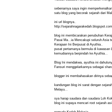
sebenarnya saya ingin memperkenalka
satu blog yang becorak sejarah dari Mal
ini url blognya..
http://sejarahnagarakedah.blogspot.com
blog ini membicarakan penubuhan Kera
Pasai Ma...ia Mencakupi seluruh Asia te
Kerajaan Ini Berpusat di Ayuthia..
pusat pertamanya bermula di kawasan 
kemudiannya berpindah ke Ayuthia...
Blog Ini mendakwa, ayuthia ini dahulu
Fansuri menggelarkannya sebagai sharul-
blogger ini membahasakan dirinya sebag
kandungan blog ini sarat dengan sejara
Melayu...
sya harap saudara dan saudara Loh Ko
blog ini supaya mencari root sejarah as
pemuda Kedah,Malysia