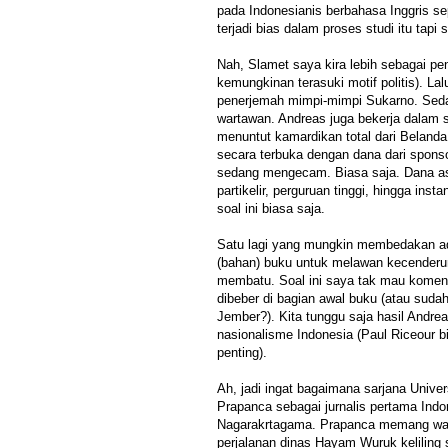
pada Indonesianis berbahasa Inggris se
terjadi bias dalam proses studi itu tapi
Nah, Slamet saya kira lebih sebagai pen
kemungkinan terasuki motif politis). Lal
penerjemah mimpi-mimpi Sukarno. Seda
wartawan. Andreas juga bekerja dalam
menuntut kamardikan total dari Belanda.
secara terbuka dengan dana dari spons
sedang mengecam. Biasa saja. Dana as
partikelir, perguruan tinggi, hingga insta
soal ini biasa saja.
Satu lagi yang mungkin membedakan ad
(bahan) buku untuk melawan kecenderu
membatu. Soal ini saya tak mau koment
dibeber di bagian awal buku (atau sudah
Jember?). Kita tunggu saja hasil Andr
nasionalisme Indonesia (Paul Riceour 
penting).
Ah, jadi ingat bagaimana sarjana Univ
Prapanca sebagai jurnalis pertama Indo
Nagarakrtagama. Prapanca memang wa
perjalanan dinas Hayam Wuruk keliling 