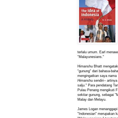
terlalu umum. Earl menawar
"Malayunesians."
Himanshu Bhatt mengataka
"gunung" dari bahasa-baha
mengingatkan saya nama 
Him
anshu sendiri-- artiny
salju." Para pendatang Tami
Pulau Penang mengikuti Fr
sekitar gunung, sebagai "
Malay dan Melayu.
James Logan menanggapi u
"Indonesian" merupakan ka