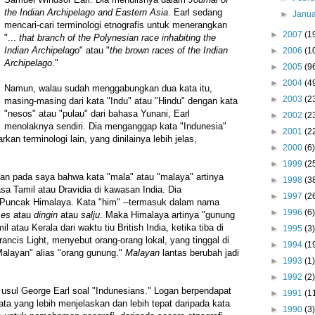
the Indian Archipelago and Eastern Asia
. Earl sedang
►
Janu
mencari-cari terminologi etnografis untuk menerangkan
►
2007
(1
"...
that branch of the Polynesian race inhabiting the
Indian Archipelago
" atau "
the brown races of the Indian
►
2006
(1
Archipelago
."
►
2005
(9
►
2004
(4
Namun, walau sudah menggabungkan dua kata itu,
►
2003
(2
masing-masing dari kata "Indu" atau "Hindu" dengan kata
"nesos" atau "pulau" dari bahasa Yunani, Earl
►
2002
(2
menolaknya sendiri. Dia menganggap kata "Indunesia"
►
2001
(2
kan terminologi lain, yang dinilainya lebih jelas,
►
2000
(6)
►
1999
(2
n pada saya bahwa kata "mala" atau "malaya" artinya
►
1998
(3
sa Tamil atau Dravidia di kawasan India. Dia
►
1997
(2
Puncak Himalaya. Kata "him" --termasuk dalam nama
►
1996
(6)
a
es
atau
dingin
atau
salju
. Maka Himalaya artinya "gunung
l atau Kerala dari waktu tiu British India, ketika tiba di
►
1995
(3)
ancis Light, menyebut orang-orang lokal, yang tinggal di
►
1994
(1
Malayan" alias "orang gunung."
Malayan
lantas berubah jadi
►
1993
(1)
►
1992
(2)
sul George Earl soal "Indunesians." Logan berpendapat
►
1991
(1
ta yang lebih menjelaskan dan lebih tepat daripada kata
►
1990
(3)