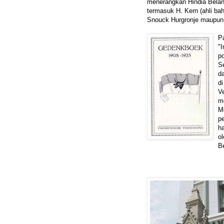
menerangkan Hindia Beland
termasuk H. Kern (ahli ba
Snouck Hurgronje maupun A
Pa
"
po
S
d
d
V
m
M
p
h
ol
B