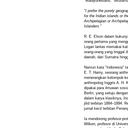
"Malayunesians," terutama
"
I prefer the purely geogr
for the Indian islands or t
Archipelagian or Archipela
Islanders
."
R. E. Elson dalam bukun
orang pertama yang mengg
Logan lantas memakai kat
orang-orang yang tinggal 
daerah, dari Sumatra hin
Namun kata "Indonesia" t
E. T. Hamy, seorang anthr
menerangkan kelompok-kel
anthropolog Inggris A. H.
dipakai para ilmuwan sosial
Berlin, yang setuju denga
dalam karya klasiknya,
In
jilid terbitan 1884–1894. 
jurnal kecil terbitan Pena
Ia mendorong profesor-prof
Wilken, profesor di Unive