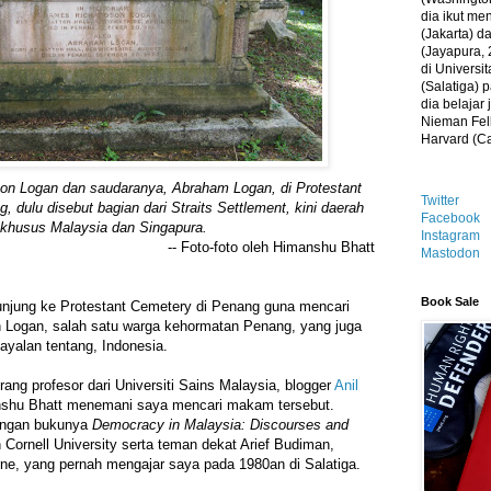
dia ikut me
(Jakarta) 
(Jayapura, 
di Universi
(Salatiga)
dia belajar
Nieman Fell
Harvard (C
n Logan dan saudaranya, Abraham Logan, di Protestant
Twitter
, dulu disebut bagian dari Straits Settlement, kini daerah
Facebook
khusus Malaysia dan Singapura.
Instagram
-- Foto-foto oleh Himanshu Bhatt
Mastodon
Book Sale
unjung ke Protestant Cemetery di Penang guna mencari
Logan, salah satu warga kehormatan Penang, yang juga
ayalan tentang, Indonesia.
ang profesor dari Universiti Sains Malaysia, blogger
Anil
shu Bhatt menemani saya mencari makam tersebut.
dengan bukunya
Democracy in Malaysia: Discourses and
n Cornell University serta teman dekat Arief Budiman,
ne, yang pernah mengajar saya pada 1980an di Salatiga.