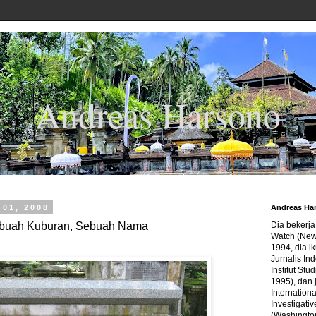
Andreas Harsono
01, 2008
Andreas Ha
buah Kuburan, Sebuah Nama
Dia bekerj
Watch (New
1994, dia ik
Jurnalis In
Institut Stu
1995), dan 
Internation
Investigativ
(Washingto