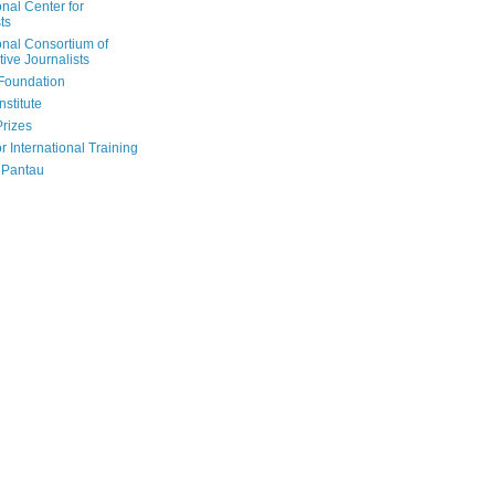
onal Center for
ts
onal Consortium of
tive Journalists
Foundation
nstitute
Prizes
r International Training
 Pantau