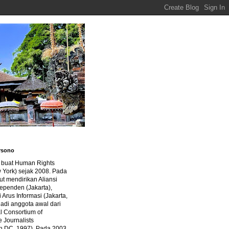
rsono
a buat Human Rights
 York) sejak 2008. Pada
ut mendirikan Aliansi
dependen (Jakarta),
di Arus Informasi (Jakarta,
jadi anggota awal dari
al Consortium of
e Journalists
n DC, 1997). Pada 2003,