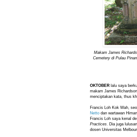
Makam James Richardso
Cemetery di Pulau Pinang
OKTOBER
lalu saya berk
makam James Richardson 
menciptakan kata, thus kh
Francis Loh Kok Wah, seor
Netto
dan wartawan Himan
Francis Loh saya kenal 
Practices
. Dia juga lulusa
dosen Universitas Melbour