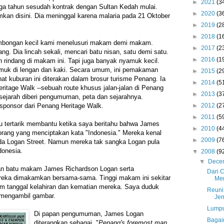
►
2021
(3
tiga tahun sesudah kontrak dengan Sultan Kedah mulai.
►
2020
(3
mkan disini. Dia meninggal karena malaria pada 21 Oktober
►
2019
(2
►
2018
(1
mbongan kecil kami menelusuri makam demi makam.
►
2017
(2
ng. Dia lincah sekali, mencari batu nisan, satu demi satu.
►
2016
(1
rindang di makam ini. Tapi juga banyak nyamuk kecil.
muk di lengan dan kaki. Secara umum, ini pemakaman
►
2015
(2
hat kuburan ini diterakan dalam brosur turisme Penang. Ia
►
2014
(5
eritage Walk --sebuah route khusus jalan-jalan di Penang
►
2013
(3
sejarah diberi pengumuman, peta dan sejarahnya.
►
2012
(2
sponsor dari Penang Heritage Walk.
►
2011
(5
u tertarik membantu ketika saya beritahu bahwa James
►
2010
(4
orang yang menciptakan kata "Indonesia." Mereka kenal
►
2009
(7
a Logan Street. Namun mereka tak sangka Logan pula
donesia.
▼
2008
(9
▼
Dece
n batu makam James Richardson Logan serta
Dari 
reka dimakamkan bersama-sama. Tinggi makam ini sekitar
Me
um tanggal kelahiran dan kematian mereka. Saya duduk
Reuni
mengambil gambar.
Je
Lumpu
Di papan pengumuman, James Logan
Bagai
diterangkan sebagai, "
Penang's foremost man