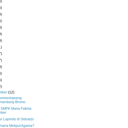
4)
6)
8)
6)
3)
9)
9)
1)
7)
7)
9)
4)
6)
2)
mber
(12)
Cemorolawang
mandang Bromo
 SMPK Maria Fatima
mber
r Lapindo di Sidoarjo
mana Meliput Agama?