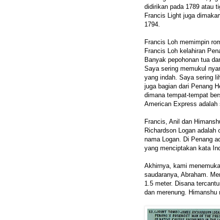
didirikan pada 1789 atau 
Francis Light juga dimaka
1794.
Francis Loh memimpin ro
Francis Loh kelahiran Pena
Banyak pepohonan tua dan 
Saya sering memukul nya
yang indah. Saya sering li
juga bagian dari Penang H
dimana tempat-tempat ber
American Express adalah 
Francis, Anil dan Himansh
Richardson Logan adalah 
nama Logan. Di Penang ad
yang menciptakan kata In
Akhirnya, kami menemuka
saudaranya, Abraham. Me
1.5 meter. Disana tercant
dan merenung. Himanshu 