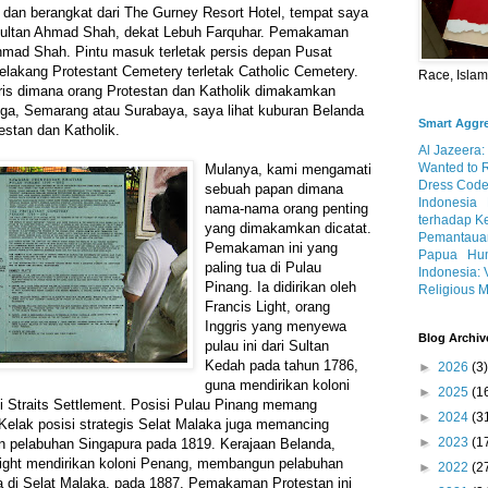
o dan berangkat dari The Gurney Resort Hotel, tempat saya
Sultan Ahmad Shah, dekat Lebuh Farquhar. Pemakaman
Ahmad Shah. Pintu masuk terletak persis depan Pusat
belakang Protestant Cemetery terletak Catholic Cemetery.
Race, Isla
ris dimana orang Protestan dan Katholik dimakamkan
atiga, Semarang atau Surabaya, saya lihat kuburan Belanda
Smart Aggr
estan dan Katholik.
Al Jazeera:
Wanted to 
Mulanya, kami mengamati
Dress Code
sebuah papan dimana
Indonesia
nama-nama orang penting
terhadap K
yang dimakamkan dicatat.
Pemantauan
Pemakaman ini yang
Papua
Hum
paling tua di Pulau
Indonesia: 
Pinang. Ia didirikan oleh
Religious M
Francis Light, orang
Inggris yang menyewa
Blog Archiv
pulau ini dari Sultan
Kedah pada tahun 1786,
►
2026
(3)
guna mendirikan koloni
►
2025
(1
i Straits Settlement. Posisi Pulau Pinang memang
►
2024
(3
 Kelak posisi strategis Selat Malaka juga memancing
►
2023
(1
n pelabuhan Singapura pada 1819. Kerajaan Belanda,
ight mendirikan koloni Penang, membangun pelabuhan
►
2022
(2
a di Selat Malaka, pada 1887. Pemakaman Protestan ini