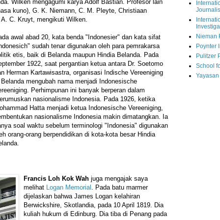
a. Wilken mengagumi karya Adolf Bastian. Profesor lain
Internati
Journalis
hasa kuno), G. K. Niemann, C. M. Pleyte, Christiaan
. C. Kruyt, mengikuti Wilken.
Internati
Investiga
Nieman 
da awal abad 20, kata benda "Indonesier" dan kata sifat
Indonesich" sudah tenar digunakan oleh para pemrakarsa
Poynter I
litik etis, baik di Belanda maupun Hindia Belanda. Pada
Pulitzer 
eptember 1922, saat pergantian ketua antara Dr. Soetomo
School fo
an Herman Kartawisastra, organisasi Indische Vereeniging
Yayasan
i Belanda mengubah nama menjadi Indonesische
ereeniging. Perhimpunan ini banyak berperan dalam
erumuskan nasionalisme Indonesia. Pada 1926, ketika
ohammad Hatta menjadi ketua Indonesische Vereeniging,
embentukan nasionalisme Indonesia makin dimatangkan. Ia
anya soal waktu sebelum terminologi "Indonesia" digunakan
eh orang-orang berpendidikan di kota-kota besar Hindia
elanda.
Francis Loh Kok Wah
juga mengajak saya
melihat
Logan Memorial
. Pada batu marmer
dijelaskan bahwa James Logan kelahiran
Berwickshire, Skotlandia, pada 10 April 1819. Dia
kuliah hukum di Edinburg. Dia tiba di Penang pada