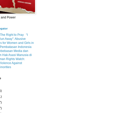
m and Power
egator
 The Right to Pray
“I
Run Away”: Abusive
s for Women and Girls in
Pembatasan Indonesia
ebebasan Media dan
 Hak Asasi Manusia di
an Rights Watch:
Violence Against
inorities
e
6)
1)
7)
7)