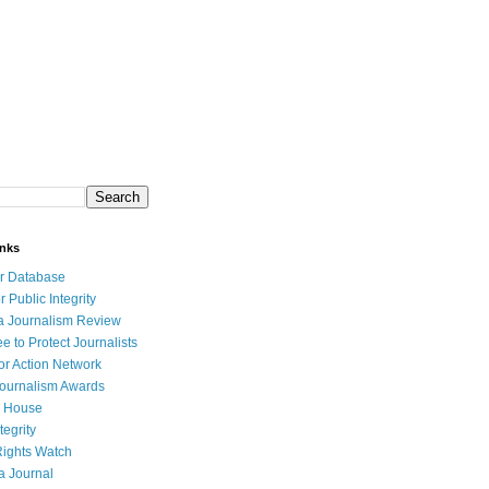
inks
r Database
r Public Integrity
a Journalism Review
e to Protect Journalists
or Action Network
Journalism Awards
 House
tegrity
ights Watch
a Journal