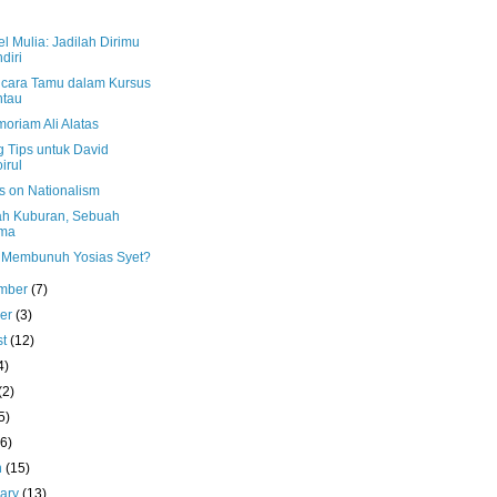
l Mulia: Jadilah Dirimu
diri
cara Tamu dalam Kursus
ntau
oriam Ali Alatas
g Tips untuk David
irul
s on Nationalism
h Kuburan, Sebuah
ma
 Membunuh Yosias Syet?
mber
(7)
ber
(3)
st
(12)
4)
(2)
5)
(6)
h
(15)
uary
(13)