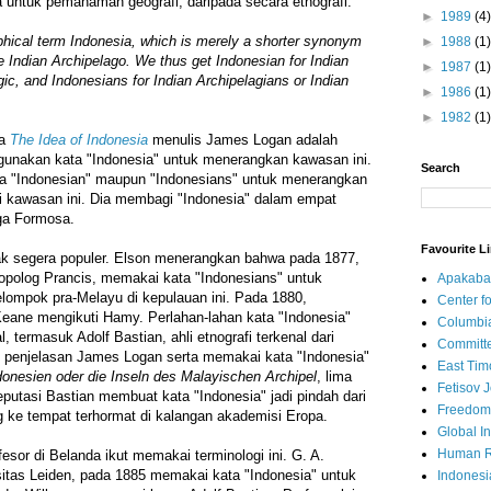
 untuk pemahaman geografi, daripada secara etnografi.
►
1989
(4)
aphical term Indonesia, which is merely a shorter synonym
►
1988
(1)
he Indian Archipelago. We thus get Indonesian for Indian
►
1987
(1)
gic, and Indonesians for Indian Archipelagians or Indian
►
1986
(1)
►
1982
(1)
ya
The Idea of Indonesia
menulis James Logan adalah
unakan kata "Indonesia" untuk menerangkan kawasan ini.
Search
a "Indonesian" maupun "Indonesians" untuk menerangkan
di kawasan ini. Dia membagi "Indonesia" dalam empat
gga Formosa.
Favourite L
ak segera populer. Elson menerangkan bahwa pada 1877,
opolog Prancis, memakai kata "Indonesians" untuk
Apakaba
ompok pra-Melayu di kepulauan ini. Pada 1880,
Center fo
 Keane mengikuti Hamy. Perlahan-lahan kata "Indonesia"
Columbi
, termasuk Adolf Bastian, ahli etnografi terkenal dari
Committe
n penjelasan James Logan serta memakai kata "Indonesia"
East Tim
donesien oder die Inseln des Malayischen Archipel
, lima
Fetisov 
Reputasi Bastian membuat kata "Indonesia" jadi pindah dari
Freedom
ng ke tempat terhormat di kalangan akademisi Eropa.
Global In
Human R
esor di Belanda ikut memakai terminologi ini. G. A.
rsitas Leiden, pada 1885 memakai kata "Indonesia" untuk
Indonesi