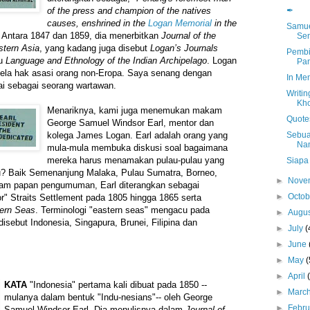
✒
of the press and champion of the natives
causes, enshrined in the
Logan Memorial
in the
Samue
" Antara 1847 dan 1859, dia menerbitkan
Journal of the
Sen
stern Asia
, yang kadang juga disebut
Logan’s Journals
Pembi
ku
Language and Ethnology of the Indian Archipelago
. Logan
Pa
bela hak asasi orang non-Eropa. Saya senang dengan
In Mem
lai sebagai seorang wartawan.
Writin
Kho
Menariknya, kami juga menemukan makam
Quote
George Samuel Windsor Earl, mentor dan
Sebua
kolega James Logan. Earl adalah orang yang
Na
mula-mula membuka diskusi soal bagaimana
mereka harus menamakan pulau-pulau yang
Siapa
itu? Baik Semenanjung Malaka, Pulau Sumatra, Borneo,
►
Nove
am papan pengumuman, Earl diterangkan sebagai
►
Octo
lor" Straits Settlement pada 1805 hingga 1865 serta
ern Seas
. Terminologi "eastern seas" mengacu pada
►
Augu
isebut Indonesia, Singapura, Brunei, Filipina dan
►
July
(
►
June
►
May
(
►
April
KATA
"Indonesia" pertama kali dibuat pada 1850 --
►
Marc
mulanya dalam bentuk "Indu-nesians"-- oleh George
►
Febr
Samuel Windsor Earl. Dia menulisnya dalam
Journal of