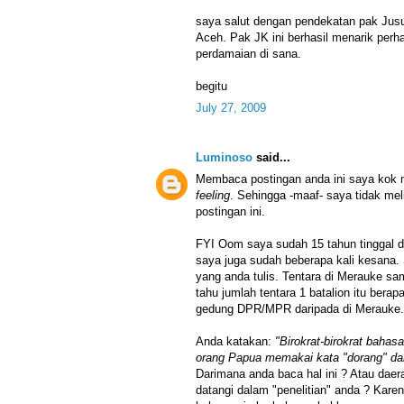
saya salut dengan pendekatan pak Jusu
Aceh. Pak JK ini berhasil menarik per
perdamaian di sana.
begitu
July 27, 2009
Luminoso
said...
Membaca postingan anda ini saya kok
feeling
. Sehingga -maaf- saya tidak mel
postingan ini.
FYI Oom saya sudah 15 tahun tinggal 
saya juga sudah beberapa kali kesana.
yang anda tulis. Tentara di Merauke sa
tahu jumlah tentara 1 batalion itu bera
gedung DPR/MPR daripada di Merauke.
Anda katakan:
"Birokrat-birokrat baha
orang Papua memakai kata "dorang" dan
Darimana anda baca hal ini ? Atau da
datangi dalam "penelitian" anda ? Kare