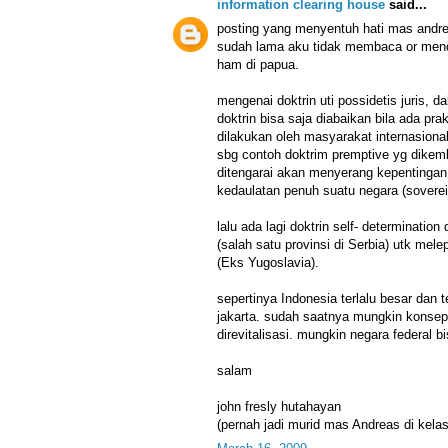
information clearing house
said...
posting yang menyentuh hati mas andr
sudah lama aku tidak membaca or mend
ham di papua.
mengenai doktrin uti possidetis juris, 
doktrin bisa saja diabaikan bila ada pr
dilakukan oleh masyarakat internasional
sbg contoh doktrim premptive yg dike
ditengarai akan menyerang kepentinga
kedaulatan penuh suatu negara (soverei
lalu ada lagi doktrin self- determinatio
(salah satu provinsi di Serbia) utk mele
(Eks Yugoslavia).
sepertinya Indonesia terlalu besar dan t
jakarta. sudah saatnya mungkin konsep
direvitalisasi. mungkin negara federal bi
salam
john fresly hutahayan
(pernah jadi murid mas Andreas di kelas