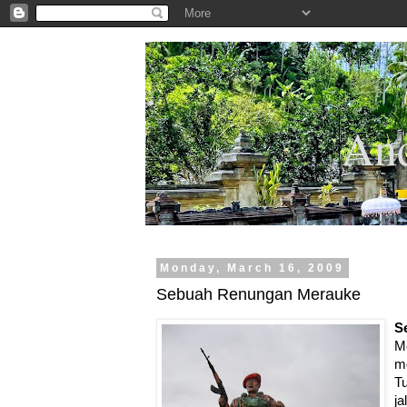
.
And
Monday, March 16, 2009
Sebuah Renungan Merauke
S
M
me
Tu
ja