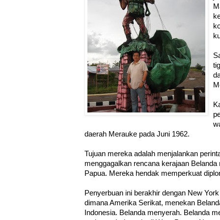
Ma
k
ko
k
S
ti
d
Mo
K
pe
wa
daerah Merauke pada Juni 1962.
Tujuan mereka adalah menjalankan perint
menggagalkan rencana kerajaan Belanda 
Papua. Mereka hendak memperkuat diploma
Penyerbuan ini berakhir dengan New Yor
dimana Amerika Serikat, menekan Belan
Indonesia. Belanda menyerah. Belanda m