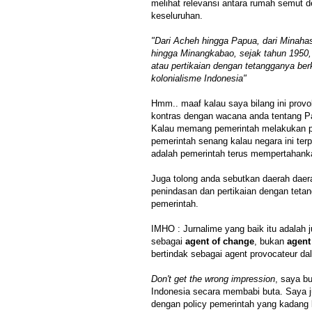
melihat relevansi antara rumah semut d
keseluruhan.
"Dari Acheh hingga Papua, dari Minaha
hingga Minangkabao, sejak tahun 1950
atau pertikaian dengan tetangganya berka
kolonialisme Indonesia"
Hmm.. maaf kalau saya bilang ini prov
kontras dengan wacana anda tentang 
Kalau memang pemerintah melakukan pol
pemerintah senang kalau negara ini terp
adalah pemerintah terus mempertahank
Juga tolong anda sebutkan daerah dae
penindasan dan pertikaian dengan tet
pemerintah.
IMHO : Jurnalime yang baik itu adalah j
sebagai
agent of change
, bukan
agent
bertindak sebagai agent provocateur da
Don't get the wrong impression
, saya b
Indonesia secara membabi buta. Saya j
dengan policy pemerintah yang kadang k