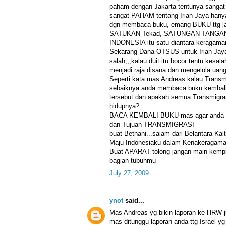
paham dengan Jakarta tentunya sangat
sangat PAHAM tentang Irian Jaya hanya
dgn membaca buku, emang BUKU ttg jak
SATUKAN Tekad, SATUNGAN TANGAN
INDONESIA itu satu diantara keragam
Sekarang Dana OTSUS untuk Irian Jaya
salah,,,kalau duit itu bocor tentu kesa
menjadi raja disana dan mengelola uan
Seperti kata mas Andreas kalau Transm
sebaiknya anda membaca buku kembali 
tersebut dan apakah semua Transmigran 
hidupnya?
BACA KEMBALI BUKU mas agar anda
dan Tujuan TRANSMIGRASI
buat Bethani...salam dari Belantara Kal
Maju Indonesiaku dalam Kenakeragam
Buat APARAT tolong jangan main kemp
bagian tubuhmu
July 27, 2009
ynot
said...
Mas Andreas yg bikin laporan ke HR
mas ditunggu laporan anda ttg Israel y