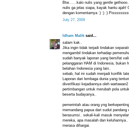
Btw.......kalo nulis yang gentle gethooo
nulis ga jelas siapa, kayak hantu ajah! 
dengan komentarnya :) :) :) Pissssssss
July 27, 2009
Idham Malik
said...
salam kak..
Jika ingin tidak terjadi tindakan separat
mengambil tindakan terhadap pemenuha
sudah banyak laporan yang bersifat val
pelanggaran HAM di Indonesia, bukan ha
belahan Indonesia yang lain..
sebab, hal ini sudah menjadi konflik lat
Laporan dari lembaga dunia yang tentun
diverifikasi kejadiannya oleh wartawan2
pertimbangan untuk merubah pola untu
beserta budayanya..
pemerintah atau orang yng berkepentin
memandang papua dari sudut pandang o
berasumsi.. sekali-kali masuk menyela
mereka, apa masalah dan keluhannya..
merasa dihargai.