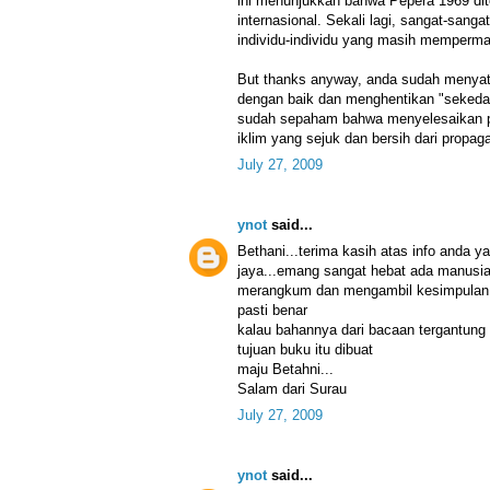
ini menunjukkan bahwa Pepera 1969 dit
internasional. Sekali lagi, sangat-san
individu-individu yang masih memperm
But thanks anyway, anda sudah menya
dengan baik dan menghentikan "sekedar
sudah sepaham bahwa menyelesaikan 
iklim yang sejuk dan bersih dari propag
July 27, 2009
ynot
said...
Bethani...terima kasih atas info anda ya
jaya...emang sangat hebat ada manusia
merangkum dan mengambil kesimpulan s
pasti benar
kalau bahannya dari bacaan tergantung 
tujuan buku itu dibuat
maju Betahni...
Salam dari Surau
July 27, 2009
ynot
said...