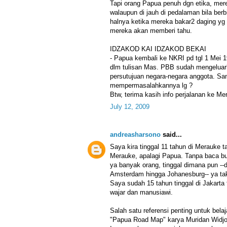
Tapi orang Papua penuh dgn etika, mere
walaupun di jauh di pedalaman bila ber
halnya ketika mereka bakar2 daging yg t
mereka akan memberi tahu.
IDZAKOD KAI IDZAKOD BEKAI
- Papua kembali ke NKRI pd tgl 1 Mei 
dlm tulisan Mas. PBB sudah mengeluar
persutujuan negara-negara anggota. San
mempermasalahkannya lg ?
Btw, terima kasih info perjalanan ke M
July 12, 2009
andreasharsono
said...
Saya kira tinggal 11 tahun di Merauke t
Merauke, apalagi Papua. Tanpa baca buku
ya banyak orang, tinggal dimana pun --da
Amsterdam hingga Johanesburg-- ya tak
Saya sudah 15 tahun tinggal di Jakarta t
wajar dan manusiawi.
Salah satu referensi penting untuk bel
"Papua Road Map" karya Muridan Widjojo 