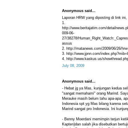
Anonymous said...
Laporan HRW yang diposting di link ini, 
1.
http://www.beritajatim.com/detailnews.
009-06-
27/38278/Human_Right_Watch:_Capres_
assus
2. http://matanews.com/2009/06/26/hrw
3. http://www.jpnn.com/index.php?mib=b
4. http://www.kaskus.us/showthread.p
July 08, 2009
Anonymous said...
- Hebat jg ya Mas, kunjungan kedua s
"sangat memahami" orang Marind. Saya 
Merauke masih belum tahu apa-apa, apa
Indonesia spt yg Mas bilang karena set
Marind sangat pro Indonesia. Ini kunju
- Benny Moerdani memimpin terjun keti
Kapten)dan salah jika disebutkan bert