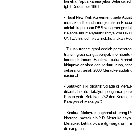
boneka Papua karena jelas Belanda s
tgl 1 Desember 1961.
- Hasil New York Agreement pada Agust
memaksa Belanda menyerahkan Papua k
adalah keputusan PBB yang mengambil 
Belanda hrs menyerahkannya kpd UNTE
UNTEA hrs sdh bisa melaksanakan Pep
- Tujuan transmigrasi adalah pemerata
transmigrasi sangat banyak membantu 
bercocok tanam. Hasilnya, putra Mari
hidupnya dr alam dgn berburu rusa, tan
sekarang : sejak 2008 Merauke sudah 
nasional.
- Batalyon TNI organik yg ada di Merau
ditambah satu Batalyon pengaman perbat
Papua yaitu Batalyon 752 dari Sorong, 
Batalyon di mana ya ?
- Birokrat Melayu menghambat orang P
kitorang, masak sih ? Di Merauke saya 
Merauke, ketika bicara dg warga asli 
dilarang tuh.