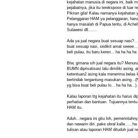
kejahatan manusia di negara ini, baik m
pejabatnya, jika itu terekspose di luar n
Pikiran gila! Kalau namanya kejahatan 
Pelanggaran HAM ya pelanggaran, haru
hanya masalah di Papua tentu, di Ache
Sulawesi dll.......
Ada ya jual negara buat sesuap nasi?...
buat sesuap nasi, sedikit amat seeee...
beli pulau, itu baru keren... ha ha ha ha
Btw, gimana sih jual negara itu? Menurut
BUMN diprivatisasi lalu dimiliki asing,
ketentuan2 asing kala menerima belas k
bertindak tergantung masukan asing...(
yg bisa buat beli pulau lo... ha ha ha...).
Kalau laporan ttg kejahatan itu harus 
perhatian dan bantuan. Tujuannya tent
HAM itu.
Aduh...negara ini gitu loh, pemerintahn
dan nawarin diri..pake obral kalle......h
tulisan atau laporan HAM dituduh jual n