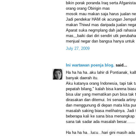
bikin porak poranda Iraq serta Afganist
orang orang Obirigin mas
mosok mau makan saja harus jualan n
Jadi pendekar HAM ok acungan Jempol m
makan Thiwul mas daripada jualan nega
Aparat suka negmplang dah jadi rahasi
mas,,,baiki dari diri sendiri utk peruba
menjual negar dan bangsa hanya untuk
July 27, 2009
Ini wartawan poenja blog.
said...
Ha ha ha ha..aku lahir di Pontianak, kal
banyak daerah itu.
Aku katanya orang Indonesia, tapi tak 
pepatah bilang," kalah bisa karena biasa
bisa ular yang mematikan pun bisa tak 
dirasakan dan ditemui. Ini senada arti
dan menggunung di depan mata kita pun
masalah saking biasa melihatnya. Jadi 
beberapa kali ke sana bisa menangkap
sana tak sadar ada masalah besar.......
Ha ha ha ha...lucu...hari gini masih ada 