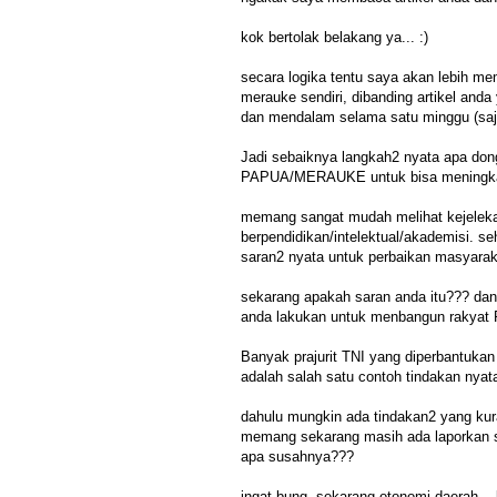
kok bertolak belakang ya... :)
secara logika tentu saya akan lebih me
merauke sendiri, dibanding artikel anda 
dan mendalam selama satu minggu (saj
Jadi sebaiknya langkah2 nyata apa do
PAPUA/MERAUKE untuk bisa meningkatk
memang sangat mudah melihat kejelekan
berpendidikan/intelektual/akademisi. 
saran2 nyata untuk perbaikan masyara
sekarang apakah saran anda itu??? dan
anda lakukan untuk menbangun rakyat
Banyak prajurit TNI yang diperbantukan 
adalah salah satu contoh tindakan nyat
dahulu mungkin ada tindakan2 yang kur
memang sekarang masih ada laporkan s
apa susahnya???
ingat bung, sekarang otonomi daerah..