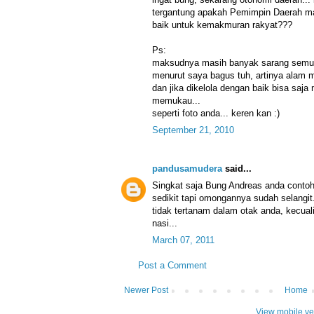
tergantung apakah Pemimpin Daerah m
baik untuk kemakmuran rakyat???
Ps:
maksudnya masih banyak sarang semut
menurut saya bagus tuh, artinya alam m
dan jika dikelola dengan baik bisa saja
memukau...
seperti foto anda... keren kan :)
September 21, 2010
pandusamudera
said...
Singkat saja Bung Andreas anda contoh 
sedikit tapi omongannya sudah selangit.
tidak tertanam dalam otak anda, kecuali
nasi...
March 07, 2011
Post a Comment
Newer Post
Home
View mobile ve