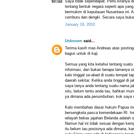
Saya tidak sependapat. Perlu kiranya d
tentang bentuk negara seperti apa yang
bermukim di kepulauan Nusantara ini. A
cemburu dan dengki. Secara saya buka
January 19, 2010
Unknown
said...
Terima kasih mas Andreas atas postinga
bagus untuk di kaji.
Semua yang kita ketahui tentang suatu
informasi, dan bukan berapa lamanya si
kalo tinggal se-abad di suatu tempat ta
daerah sekitar. Ketika anda tinggal di j
saya tanya anda tentang suatu nama j
situ, belum tentu anda tau, bahkan mung
ya dimana ada penumbuhan, kok saya 
Kalo membahas dasar hukum Papua me
bersengketa pasca kemerdekaan RI. In
wilayah bekas jajahan Belanda adalah ot
Namun hal ini tidak sesuai dengan kei
itu belum tau posisinya ada dimana, k