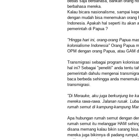
bebas saja berbahasa, bahkan orang n
berbahasa mereka.
Kalau bicara nasionalisme, sampai kep
dengan mudah bisa menemukan orang P
Indonesia. Apakah hal seperti itu akan a
pemerintah di Papua ?
"Hingga hari ini, orang-orang Papua ma
kolonialisme Indonesia"
Orang Papua m
OPM dengan orang Papua, atau GAM de
Transmigrasi sebagai program kolonis
hal ini? Sebagai "peneliti" anda tentu 
pemerintah dahulu mengenai transmigra
baca berbeda sehingga anda menemukan 
transmigrasi.
"Di Merauke, aku juga berkunjung ke 
mereka rawa-rawa. Jalanan rusak. Lub
rumah semut di kampung-kampung Mar
Apa hubungan rumah semut dengan de
rumah semut itu melanggar HAM sehing
disana memang kalau bikin sarang bisa l
mereka juga bikinnya di padang rumput,