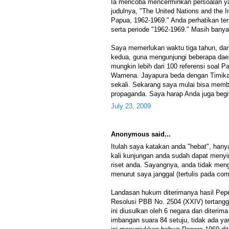
Ia mencoba mencerminkan persoalan ya
judulnya, "The United Nations and the 
Papua, 1962-1969." Anda perhatikan ter
serta periode "1962-1969." Masih banya
Saya memerlukan waktu tiga tahun, dar
kedua, guna mengunjungi beberapa dae
mungkin lebih dari 100 referensi soal 
Wamena. Jayapura beda dengan Timika
sekali. Sekarang saya mulai bisa memb
propaganda. Saya harap Anda juga begit
July 23, 2009
Anonymous said...
Itulah saya katakan anda "hebat", han
kali kunjungan anda sudah dapat menyi
riset anda. Sayangnya, anda tidak meng
menurut saya janggal (tertulis pada c
Landasan hukum diterimanya hasil Pepe
Resolusi PBB No. 2504 (XXIV) tertangg
ini diusulkan oleh 6 negara dan diter
imbangan suara 84 setuju, tidak ada y