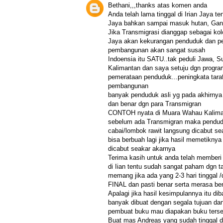
Bethani,,,thanks atas komen anda
Anda telah lama tinggal di Irian Jaya ten
Jaya bahkan sampai masuk hutan, Gan
Jika Transmigrasi dianggap sebagai kol
Jaya akan kekurangan penduduk dan p
pembangunan akan sangat susah
Indoensia itu SATU..tak peduli Jawa, S
Kalimantan dan saya setuju dgn prog
pemerataan penduduk...peningkata tara
pembangunan
banyak penduduk asli yg pada akhirnya
dan benar dgn para Transmigran
CONTOH nyata di Muara Wahau Kaliman
sebelum ada Transmigran maka pendud
cabai/lombok rawit langsung dicabut se
bisa berbuah lagi jika hasil memetiknya
dicabut seakar akarnya
Terima kasih untuk anda telah memberi 
di Iian tentu sudah sangat paham dgn t
memang jika ada yang 2-3 hari tinggal 
FINAL dan pasti benar serta merasa 
Apalagi jika hasil kesimpulannya itu di
banyak dibuat dengan segala tujuan dan 
pembuat buku mau diapakan buku terse
Buat mas Andreas yang sudah tinggal di