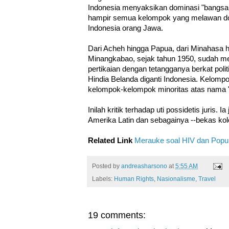
Indonesia menyaksikan dominasi "bangsa
hampir semua kelompok yang melawan dom
Indonesia orang Jawa.
Dari Acheh hingga Papua, dari Minahasa h
Minangkabao, sejak tahun 1950, sudah m
pertikaian dengan tetangganya berkat polit
Hindia Belanda diganti Indonesia. Kelomp
kelompok-kelompok minoritas atas nama "
Inilah kritik terhadap uti possidetis juris. Ia 
Amerika Latin dan sebagainya --bekas ko
Related Link
Merauke soal HIV dan Popul
Posted by
andreasharsono
at
5:55 AM
Labels:
Human Rights
,
Nasionalisme
,
Travel
19 comments: