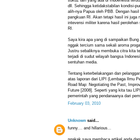
suku2 lain yang ada di Indoenesia ter
dll. Sehingga ketidakstabilan kondisi-pu
alih-nya Papua oleh PBB. Dengan hasil
pangkuan RI. Akan tetapi hasil ini juga
intevensi militer karena hasil peroleha
RI.
Saya kira apa yang di sampaikan Bung
nggak tercium sama sekali aroma proga
Justru sebaliknya membuka citra kita 
terjadi di sudut wilayah bangsa Indonesi
sentuhan media.
Tentang keterbelakangan dan pelangga
atas laporan dari LIPI (Lembaga Ilmu P
Road Map: Negotiating the Past, Improv
Future [2008]. Seperti yang kita tau L
pemerintah yang pendanaanya dari peme
February 03, 2010
Unknown
said...
funny.... and hillarious...
ngakak saya membaca artikel anda dan