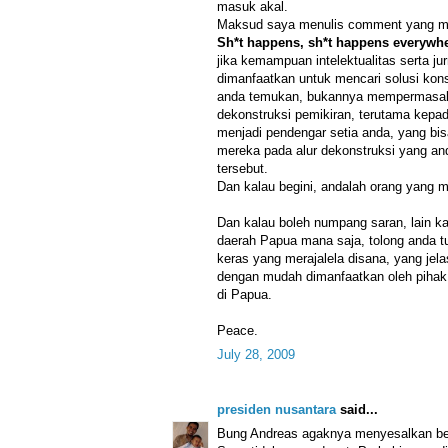
masuk akal.
Maksud saya menulis comment yang mun
Sh*t happens, sh*t happens everywh
jika kemampuan intelektualitas serta ju
dimanfaatkan untuk mencari solusi konst
anda temukan, bukannya mempermasal
dekonstruksi pemikiran, terutama kep
menjadi pendengar setia anda, yang bis
mereka pada alur dekonstruksi yang an
tersebut.
Dan kalau begini, andalah orang yang m
Dan kalau boleh numpang saran, lain ka
daerah Papua mana saja, tolong anda t
keras yang merajalela disana, yang jel
dengan mudah dimanfaatkan oleh pihak 
di Papua.
Peace.
July 28, 2009
presiden nusantara
said...
Bung Andreas agaknya menyesalkan be