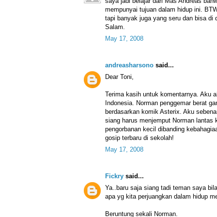
saya jadi belajar dari Mas Andreas ba
mempunyai tujuan dalam hidup ini. BT
tapi banyak juga yang seru dan bisa di
Salam.
May 17, 2008
andreasharsono
said...
Dear Toni,
Terima kasih untuk komentarnya. Aku 
Indonesia. Norman penggemar berat gam
berdasarkan komik Asterix. Aku sebenarn
siang harus menjemput Norman lantas k
pengorbanan kecil dibanding kebahagia
gosip terbaru di sekolah!
May 17, 2008
Fickry
said...
Ya..baru saja siang tadi teman saya bi
apa yg kita perjuangkan dalam hidup men
Beruntung sekali Norman.