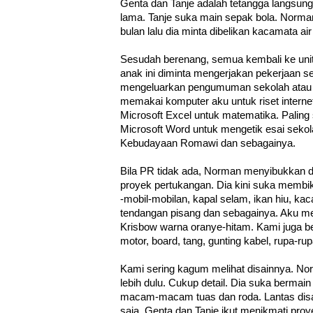
Genta dan Tanje adalah tetangga langsung
lama. Tanje suka main sepak bola. Norma
bulan lalu dia minta dibelikan kacamata air
Sesudah berenang, semua kembali ke uni
anak ini diminta mengerjakan pekerjaan 
mengeluarkan pengumuman sekolah atau b
memakai komputer aku untuk riset internet
Microsoft Excel untuk matematika. Paling 
Microsoft Word untuk mengetik esai seko
Kebudayaan Romawi dan sebagainya.
Bila PR tidak ada, Norman menyibukkan d
proyek pertukangan. Dia kini suka membik
-mobil-mobilan, kapal selam, ikan hiu, ka
tendangan pisang dan sebagainya. Aku 
Krisbow warna oranye-hitam. Kami juga 
motor, board, tang, gunting kabel, rupa-ru
Kami sering kagum melihat disainnya. N
lebih dulu. Cukup detail. Dia suka bermai
macam-macam tuas dan roda. Lantas disai
saja, Genta dan Tanje ikut menikmati pro