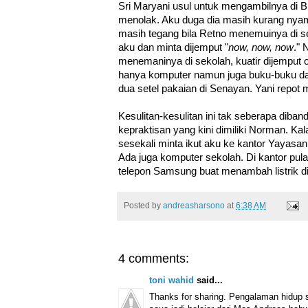
Sri Maryani usul untuk mengambilnya di B
menolak. Aku duga dia masih kurang nya
masih tegang bila Retno menemuinya di s
aku dan minta dijemput "
now, now, now
." 
menemaninya di sekolah, kuatir dijemput o
hanya komputer namun juga buku-buku d
dua setel pakaian di Senayan. Yani repot 
Kesulitan-kesulitan ini tak seberapa diba
kepraktisan yang kini dimiliki Norman. Ka
sesekali minta ikut aku ke kantor Yayasa
Ada juga komputer sekolah. Di kantor pul
telepon Samsung buat menambah listrik di
Posted by
andreasharsono
at
6:38 AM
4 comments:
toni wahid
said...
Thanks for sharing. Pengalaman hidup