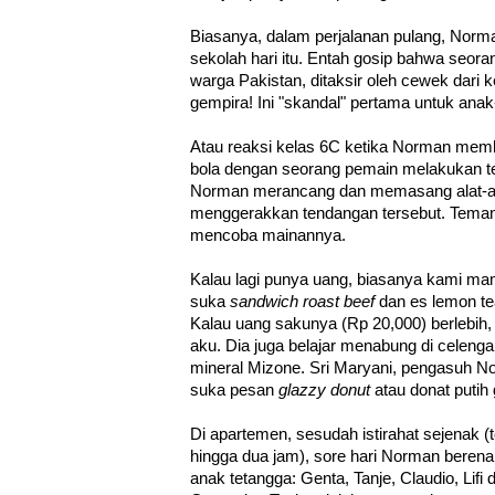
Biasanya, dalam perjalanan pulang, Norman
sekolah hari itu. Entah gosip bahwa seor
warga Pakistan, ditaksir oleh cewek dari k
gempira! Ini "skandal" pertama untuk ana
Atau reaksi kelas 6C ketika Norman me
bola dengan seorang pemain melakukan t
Norman merancang dan memasang alat-ala
menggerakkan tendangan tersebut. Tema
mencoba mainannya.
Kalau lagi punya uang, biasanya kami ma
suka
sandwich roast beef
dan es lemon tea
Kalau uang sakunya (Rp 20,000) berlebi
aku. Dia juga belajar menabung di celen
mineral Mizone. Sri Maryani, pengasuh No
suka pesan
glazzy donut
atau donat putih 
Di apartemen, sesudah istirahat sejenak (t
hingga dua jam), sore hari Norman beren
anak tetangga: Genta, Tanje, Claudio, Lif