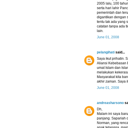
2005 lalu, 100 tah
serta hari lahir Pa
pemerintah dan ter
digantikan dengan si
tentu tak ada yang 
catatan tanpa ada 
lain.
June 01, 2008
pelangihati
said...
Saya ikut prihatin.
Aliansi Kebebasan 
umat Islam dan Isla
melakukan kekerasa
Masyarakat kita ba
akhir zaman. Saya 
June 01, 2008
andreasharsono
sa
Dh,
Malam ini saya baru
panjang. Sapariah d
Norman, yang rencan
anak tetangga, mai