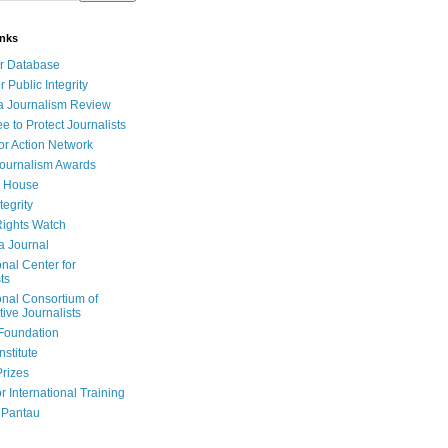
inks
r Database
r Public Integrity
a Journalism Review
e to Protect Journalists
or Action Network
Journalism Awards
 House
tegrity
ights Watch
a Journal
onal Center for
ts
onal Consortium of
tive Journalists
Foundation
nstitute
Prizes
r International Training
 Pantau