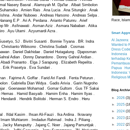
mal Nasery Basral . Alamsyah M. Dja'far . Albait Simbolon
 Suharnoko . Amien Rais . Ana Lucia . Ana Situngkir . Anak
ishna . Andar Nubowo . Andreas Harsono . Andreas Selpa .
Race, Isla
Nanang E.P . Ari A. Perdana . Arianto Patunru . Arief
Asep Mr . Asfinawati . Asman Aziz . Asmara Nababan . Atika
iro . Ayu Utami . Azyumardi Azra .
Smart Aggr
Al Jazeera:
usetyo, SJ . Bivitri Susanti . Bonnie Tryana . BR. Indra
Wanted to 
 Christianto Wibisono . Christina Sudadi . Cosmas
Dress Code
awan . Daniel Dakhidae . Daniel Hutagalung . Djaposman
Indonesia
 Gahral Adian . Donny Danardono . Donny Gahral Ardian .
terhadap K
Abadi Prananto . Elga J Sarapung . Elizabeth Repelita .
Pemantauan
. Erik Prasetya . Eva Sundari .
Papua
Hum
Indonesia: 
Religious M
an . Fajrime A. Goffar . Farid Ari Fandi . Fenta Peturun .
bolon . Gabriella Dian Widya . Gadis Arivia . Garin Nugroho
anjar . Goenawan Mohamad . Gomar Gultom . Gus TF Sakai
Blog Archiv
tu Hemas . Hamid Basyaib . Hamim Enha . Hamim Ilyas .
►
2026
(3)
 Hendardi . Hendrik Bolitobi . Herman S. Endro . Heru
►
2025
(1
►
2024
(3
l . Ifdal Kasim . Ihsan Ali-Fauzi . Ika Ardina . Ikravany
►
2023
(1
 . Imam Muhtarom . Imdadun Rahmad . Indra J. Piliang .
►
2022
(2
 . Jacky Manuputty . Jajang C. Noer . Jajang Pamuntjak .