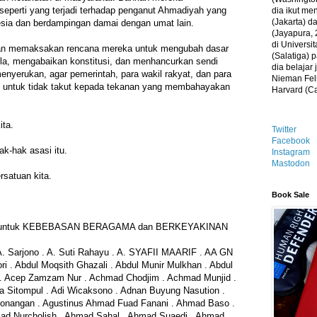
eperti yang terjadi terhadap penganut Ahmadiyah yang
dia ikut me
(Jakarta) 
esia dan berdampingan damai dengan umat lain.
(Jayapura, 
di Universi
an memaksakan rencana mereka untuk mengubah dasar
(Salatiga)
la, mengabaikan konstitusi, dan menhancurkan sendi
dia belajar
nyerukan, agar pemerintah, para wakil rakyat, dan para
Nieman Fell
 untuk tidak takut kepada tekanan yang membahayakan
Harvard (C
ita.
Twitter
Facebook
ak-hak asasi itu.
Instagram
Mastodon
rsatuan kita.
Book Sale
untuk KEBEBASAN BERAGAMA dan BERKEYAKINAN
Sarjono . A. Suti Rahayu . A. SYAFII MAARIF . AA GN
ri . Abdul Moqsith Ghazali . Abdul Munir Mulkhan . Abdul
ki . Acep Zamzam Nur . Achmad Chodjim . Achmad Munjid .
a Sitompul . Adi Wicaksono . Adnan Buyung Nasution .
onangan . Agustinus Ahmad Fuad Fanani . Ahmad Baso .
ad Nurcholish . Ahmad Sahal . Ahmad Suaedi . Ahmad