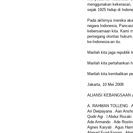
menggunakan kekerasan, s
sejak 1925 hidup di Indon
Pada akhirnya mereka ak
negara Indonesia, Pancasi
kebersamaan kita. Kami me
pemegang otoritas hukum,
ke-Indonesia-an itu.
Marilah kita jaga republik k
Marilah kita pertahankan h
Marilah kita kembalikan pe
Jakarta, 10 Mei 2008
ALIANSI KEBANGSAAN 
A. RAHMAN TOLLENG . A. 
Ari Dwipayana . Aan Ansho
Qodir Agi . l Abdur Roza
Ade Armando . Ade Rostin
Agnes Karyati . Agus Ham
Ahmad Fuad Fanani . Ahm