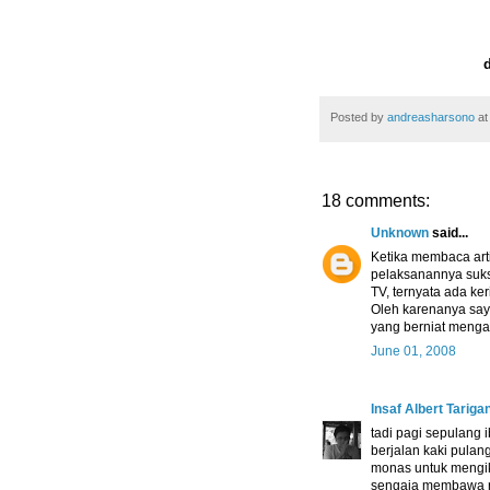
Posted by
andreasharsono
a
18 comments:
Unknown
said...
Ketika membaca arti
pelaksanannya sukse
TV, ternyata ada ke
Oleh karenanya saya
yang berniat meng
June 01, 2008
Insaf Albert Tariga
tadi pagi sepulang 
berjalan kaki pulan
monas untuk mengiku
sengaja membawa re