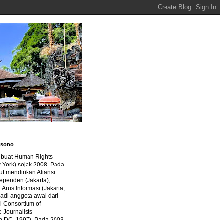
rsono
a buat Human Rights
 York) sejak 2008. Pada
ut mendirikan Aliansi
dependen (Jakarta),
di Arus Informasi (Jakarta,
jadi anggota awal dari
al Consortium of
e Journalists
n DC, 1997). Pada 2003,