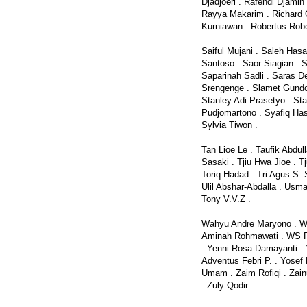
Djadjoeri . Rafendi Djamin
Rayya Makarim . Richard O
Kurniawan . Robertus Robe
Saiful Mujani . Saleh Has
Santoso . Saor Siagian . 
Saparinah Sadli . Saras D
Srengenge . Slamet Gundon
Stanley Adi Prasetyo . St
Pudjomartono . Syafiq Has
Sylvia Tiwon .
Tan Lioe Le . Taufik Abdu
Sasaki . Tjiu Hwa Jioe . 
Toriq Hadad . Tri Agus S. 
Ulil Abshar-Abdalla . Usm
Tony V.V.Z .
Wahyu Andre Maryono . Wah
Aminah Rohmawati . WS Re
. Yenni Rosa Damayanti .
Adventus Febri P. . Yosef 
Umam . Zaim Rofiqi . Zainu
. Zuly Qodir