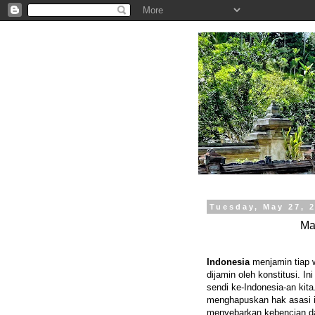
.
Tuesday, May 27, 
Ma
Indonesia
menjamin tiap 
dijamin oleh konstitusi. In
sendi ke-Indonesia-an kit
menghapuskan hak asasi 
menyebarkan kebencian d