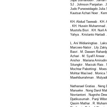
Jajat Burhanudin . Jaman 
SJ . Johnson Panjaitan . J
Judo Purwowidagdo Julia 
Kautsar Azhari Noer . Kem
KH. Abdud Tawwab . KH. A
. KH. Husein Muhammad . 
Mustofa Bisri . KH. Nuril A
Yahya . Kristanto Hartadi .
L. Ani Widianingtias . La
Marcoes-Natsir . Lily Zaki
Basri . M. Dawam Rahardj
Azhari . M. Syafi'I Anwar 
Anshor . Mariana Amirudin
Situngkir . Marzuki Rais 
Mochtar Pabottingi . Moe
Mohtar Mas'oed . Monic
Mawhiburrahman . Mulyadi
Nathanael Gratias . Neng D
Manueke . Nong Darol Mah
Novriantoni . Nugroho Dew
Djatikusumah . Panji Wibo
Qasim Mathar . R. Muhamm