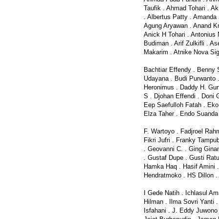
Taufik . Ahmad Tohari . Ak
. Albertus Patty . Amanda
Agung Aryawan . Anand Kr
Anick H Tohari . Antonius 
Budiman . Arif Zulkifli . 
Makarim . Atnike Nova Sig
Bachtiar Effendy . Benny S
Udayana . Budi Purwanto .
Heronimus . Daddy H. Gun
S . Djohan Effendi . Doni
Eep Saefulloh Fatah . Eko 
Elza Taher . Endo Suanda 
F. Wartoyo . Fadjroel Rahm
Fikri Jufri . Franky Tampu
. Geovanni C. . Ging Gin
. Gustaf Dupe . Gusti Ra
Hamka Haq . Hasif Amini .
Hendratmoko . HS Dillon .
I Gede Natih . Ichlasul Ama
Hilman . Ilma Sovri Yanti
Isfahani . J. Eddy Juwono