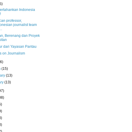
5)
pertahankan Indonesia
!
can professor,
onesian journalist team
..
n, Berenang dan Proyek
itan
r dari Yayasan Pantau
s on Journalism
(6)
h
(15)
uary
(13)
ary
(13)
97)
08)
6)
9)
3)
3)
2)