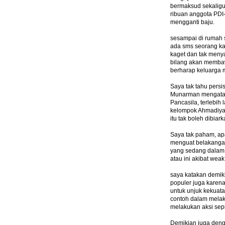
bermaksud sekaligu
ribuan anggota PDI
mengganti baju.
sesampai di rumah 
ada sms seorang ka
kaget dan tak menya
bilang akan memba
berharap keluarga 
Saya tak tahu pers
Munarman mengataka
Pancasila, terlebih
kelompok Ahmadiyah.
itu tak boleh dibiar
Saya tak paham, ap
menguat belakangan
yang sedang dalam 
atau ini akibat weak
saya katakan demikia
populer juga karen
untuk unjuk kekuat
contoh dalam melak
melakukan aksi sep
Demikian juga deng