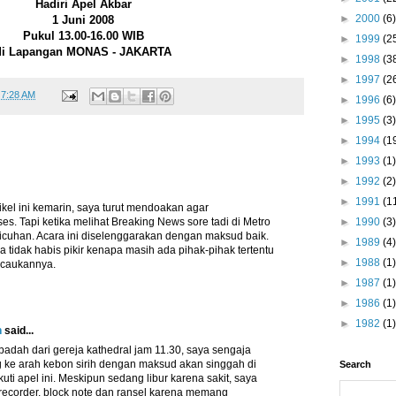
Hadiri Apel Akbar
►
2000
(6)
1 Juni 2008
Pukul 13.00-16.00 WIB
►
1999
(2
di Lapangan MONAS - JAKARTA
►
1998
(3
►
1997
(2
t
7:28 AM
►
1996
(6)
►
1995
(3)
►
1994
(1
►
1993
(1)
►
1992
(2)
►
1991
(1
kel ini kemarin, saya turut mendoakan agar
s. Tapi ketika melihat Breaking News sore tadi di Metro
►
1990
(3)
ricuhan. Acara ini diselenggarakan dengan maksud baik.
►
1989
(4)
 tidak habis pikir kenapa masih ada pihak-pihak tertentu
►
1988
(1)
acaukannya.
►
1987
(1)
►
1986
(1)
►
1982
(1)
n
said...
ibadah dari gereja kathedral jam 11.30, saya sengaja
g ke arah kebon sirih dengan maksud akan singgah di
Search
ti apel ini. Meskipun sedang libur karena sakit, saya
corder, block note dan ransel karena memang