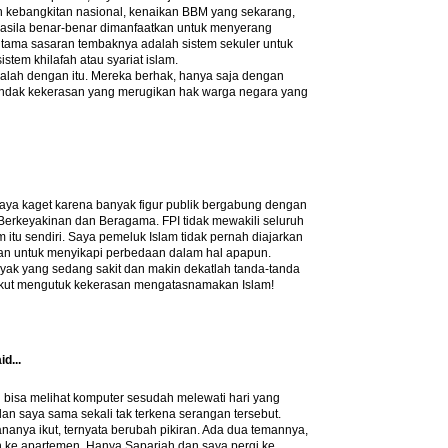
un kebangkitan nasional, kenaikan BBM yang sekarang,
ncasila benar-benar dimanfaatkan untuk menyerang
utama sasaran tembaknya adalah sistem sekuler untuk
stem khilafah atau syariat islam.
salah dengan itu. Mereka berhak, hanya saja dengan
tindak kekerasan yang merugikan hak warga negara yang
 Saya kaget karena banyak figur publik bergabung dengan
Berkeyakinan dan Beragama. FPI tidak mewakili seluruh
m itu sendiri. Saya pemeluk Islam tidak pernah diajarkan
n untuk menyikapi perbedaan dalam hal apapun.
nyak yang sedang sakit dan makin dekatlah tanda-tanda
ikut mengutuk kekerasan mengatasnamakan Islam!
id...
 bisa melihat komputer sesudah melewati hari yang
an saya sama sekali tak terkena serangan tersebut.
anya ikut, ternyata berubah pikiran. Ada dua temannya,
n ke apartemen. Hanya Sapariah dan saya pergi ke