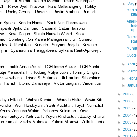
 . Raja Juli Antoni . Rasdin Marbun . Ratna Sarumpaet .
▼
May
(
h . Rieke Dyah Pitaloka . Rizal Mallarangeng . Robby
Mari 
t . Rocky Gerung . Rosensi . Roslin Marbun . Rumadi .
kita
Ameri
an Syueb . Sandra Hamid . Santi Nuri Dharmawan .
Ind
Sapardi Djoko Damono . Sapariah Saturi Harsono .
up .
ewi . Save Dagun . Shinta Nuriyah Wahid . Sitok
Norma
o . Sondang . Sri Malela Mahegarsari . St. Sunardi .
Rak
anley R. Rambitan . Sudarto . Suryadi Radjab . Susanto
Mundu
yim . Syamsurizal Panggabean. Sylvana Ranti-Apituley .
Quote
►
April
llah . Taufik Adnan Amal . TGH Imran Anwar . TGH Subki
►
Marc
Tjutje Mansuela H. . Todung Mulya Lubis . Tommy Singh .
Siswowiharjo . Trisno S. Sutanto . Uli Parulian Sihombing .
►
Febr
an Hamid . Utomo Dananjaya . Victor Siagian . Vincentius
►
Janu
►
2007
(1
yu Effendi . Wahyu Kurnia I . Wardah Hafiz . Wiwin Siti
►
2006
(1
ndra . Wuri Handayani . Yanti Muchtar . Yayah Nurmaliah
►
2005
(9
 Yenny Zannuba Wahid . Yohanes Sulaiman . Yosef
►
2004
(4
Krismantoyo . Yudi Latif . Yuyun Rindiastuti . Zacky Khairul
n Kamal . Zakky Mubarok . Zuhairi Misrawi . Zulkifli Lubis
►
2003
(2
►
2002
(2
►
2001
(2