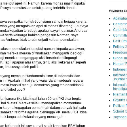
s meliput apel ini. Namun, karena monas masih dipakai
-P saya memutuskan untuk pulang terlebih dahulu
Favourite L
Apakaba
saya sempatkan untuk tidur siang sampai terjaga karena
Center fo
wan yang mengatakan apel di monas diserang FPI. Saya
Columbi
ngka kejadian tersebut, apalagi saya ingat mas Andreas
wa serta keluarga bahkan pengasuh Norman, saya
Committe
mas Andreas tidak turut menjadi korban pemukulan.
East Tim
Fetisov 
is alasan pemukulan tersebut namun, kepada wartawan,
Freedom
n mereka merasa difitnah akan mengganti Ideologi
 lagi mereka menganggap aksi tersebut melingungi
Global In
 Tapi, apapun alasannya, tentu aksi kekerasan seperti
Human R
kan, khususnya oleh polisi.
Indonesi
Internati
a yang membuat fundamentalisme di Indonesia kian
Journalis
 ini. Apakah ini hal yang wajar dalam sebuah negara
Internati
masa transisi menuju demokrasi yang terkonsolidasi?
Investiga
 and failed govt?
Nieman 
n karena jika kita ingat tahun 60-an, PKI bisa begitu
Poynter I
a hal di atas. Mereka selalu mendapatkan momentum
Pulitzer 
an karena kegagalan pemerintah dalam banyak hal, satu
School fo
sanakan reforma agraria. Sehingga PKI melalui BTI bisa
ihak tanpa ada kekuatan yang mencegah.
Yayasan
an kelompok ini, saya amati sejak kenaikan BBM tahun