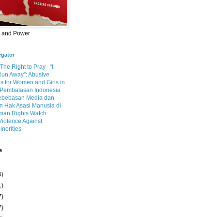
m and Power
egator
 The Right to Pray
“I
Run Away”: Abusive
s for Women and Girls in
Pembatasan Indonesia
ebebasan Media dan
 Hak Asasi Manusia di
an Rights Watch:
Violence Against
inorities
e
6)
1)
7)
7)