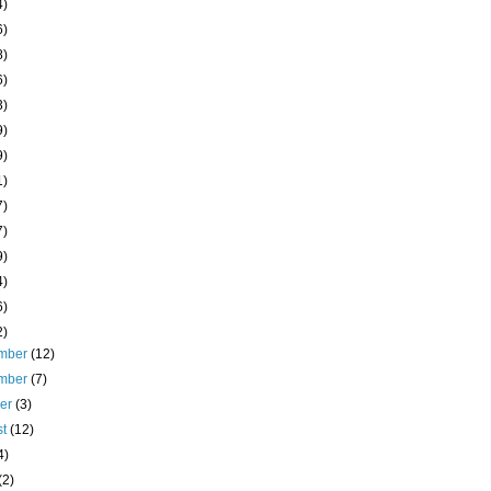
4)
6)
8)
6)
3)
9)
9)
1)
7)
7)
9)
4)
6)
2)
mber
(12)
mber
(7)
ber
(3)
st
(12)
4)
(2)