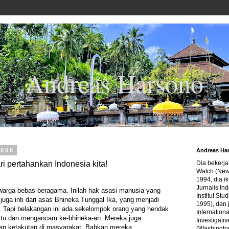
Andreas Harsono
2008
Andreas Ha
ri pertahankan Indonesia kita!
Dia bekerj
Watch (New
1994, dia ik
Jurnalis In
warga bebas beragama. Inilah hak asasi manusia yang
Institut Stu
i juga inti dari asas Bhineka Tunggal Ika, yang menjadi
1995), dan 
a. Tapi belakangan ini ada sekelompok orang yang hendak
Internation
itu dan mengancam ke-bhineka-an. Mereka juga
Investigativ
an ketakutan di masyarakat. Bahkan mereka
(Washingto