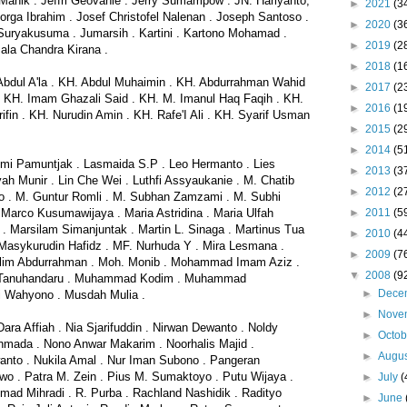
Manik . Jeffri Geovanie . Jerry Sumampow . JN. Hariyanto,
►
2021
(3
orga Ibrahim . Josef Christofel Nalenan . Joseph Santoso .
►
2020
(3
Suryakusuma . Jumarsih . Kartini . Kartono Mohamad .
►
2019
(2
ala Chandra Kirana .
►
2018
(1
bdul A'la . KH. Abdul Muhaimin . KH. Abdurrahman Wahid
►
2017
(2
KH. Imam Ghazali Said . KH. M. Imanul Haq Faqih . KH.
►
2016
(1
rifin . KH. Nurudin Amin . KH. Rafe'I Ali . KH. Syarif Usman
►
2015
(2
►
2014
(5
ksmi Pamuntjak . Lasmaida S.P . Leo Hermanto . Lies
►
2013
(3
yah Munir . Lin Che Wei . Luthfi Assyaukanie . M. Chatib
►
2012
(2
o . M. Guntur Romli . M. Subhan Zamzami . M. Subhi
►
2011
(5
. Marco Kusumawijaya . Maria Astridina . Maria Ulfah
 . Marsilam Simanjuntak . Martin L. Sinaga . Martinus Tua
►
2010
(4
. Masykurudin Hafidz . MF. Nurhuda Y . Mira Lesmana .
►
2009
(7
slim Abdurrahman . Moh. Monib . Mohammad Imam Aziz .
▼
2008
(9
a Tanuhandaru . Muhammad Kodim . Muhammad
►
Dece
 Wahyono . Musdah Mulia .
►
Nove
ara Affiah . Nia Sjarifuddin . Nirwan Dewanto . Noldy
►
Octo
mada . Nono Anwar Makarim . Noorhalis Majid .
►
Augu
anto . Nukila Amal . Nur Iman Subono . Pangeran
wo . Patra M. Zein . Pius M. Sumaktoyo . Putu Wijaya .
►
July
(
ad Mihradi . R. Purba . Rachland Nashidik . Radityo
►
June